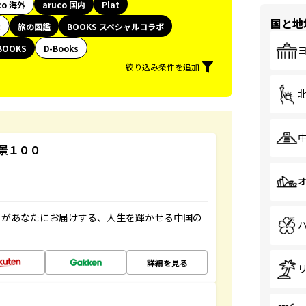
co 海外
aruco 国内
Plat
国と地
代
旅の図鑑
BOOKS スペシャルコラボ
BOOKS
D-Books
絞り込み条件を追加
景１００
」があなたにお届けする、人生を輝かせる中国の
詳細を見る