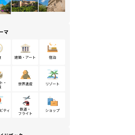
ーマ
食
建築・アート
宿泊
ト・
世界遺産
リゾート
戦
鉄道・
ビティ
ショップ
フライト