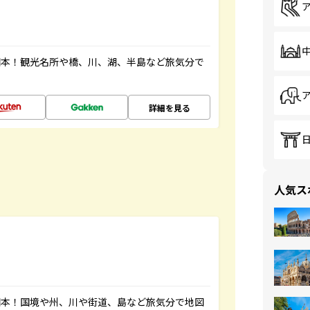
図本！観光名所や橋、川、湖、半島など旅気分で
詳細を見る
人気ス
図本！国境や州、川や街道、島など旅気分で地図