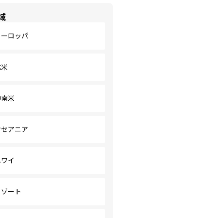
域
ヨーロッパ
北米
中南米
オセアニア
ハワイ
リゾート