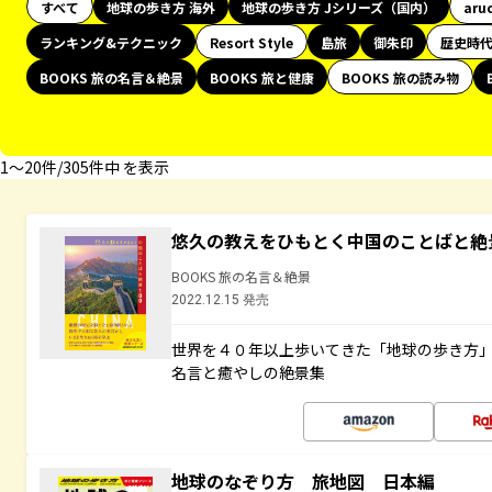
すべて
地球の歩き方 海外
地球の歩き方 Jシリーズ（国内）
aru
ランキング&テクニック
Resort Style
島旅
御朱印
歴史時
BOOKS 旅の名言＆絶景
BOOKS 旅と健康
BOOKS 旅の読み物
1〜20件/305件中 を表示
悠久の教えをひもとく中国のことばと絶
BOOKS 旅の名言＆絶景
2022.12.15 発売
世界を４０年以上歩いてきた「地球の歩き方
名言と癒やしの絶景集
地球のなぞり方 旅地図 日本編