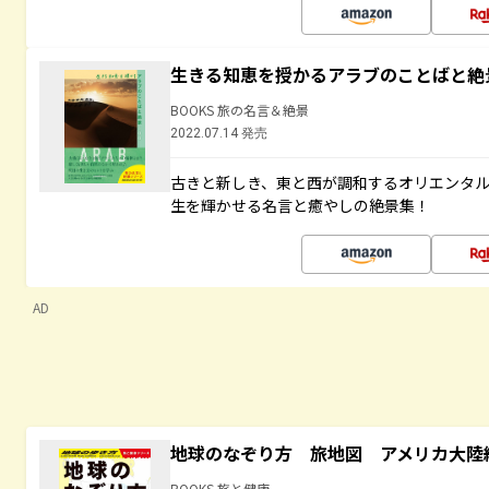
生きる知恵を授かるアラブのことばと絶
BOOKS 旅の名言＆絶景
2022.07.14 発売
古きと新しき、東と西が調和するオリエンタ
生を輝かせる名言と癒やしの絶景集！
AD
地球のなぞり方 旅地図 アメリカ大陸
BOOKS 旅と健康