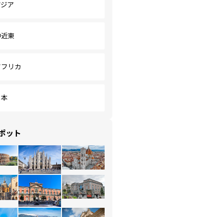
アジア
中近東
アフリカ
日本
ポット