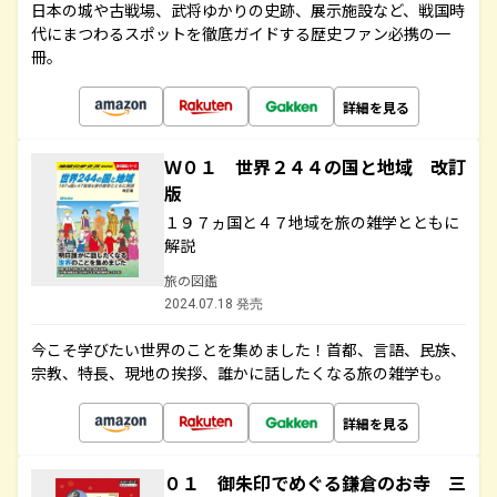
日本の城や古戦場、武将ゆかりの史跡、展示施設など、戦国時
代にまつわるスポットを徹底ガイドする歴史ファン必携の一
冊。
詳細を見る
Ｗ０１ 世界２４４の国と地域 改訂
版
１９７ヵ国と４７地域を旅の雑学とともに
解説
旅の図鑑
2024.07.18 発売
今こそ学びたい世界のことを集めました！首都、言語、民族、
宗教、特長、現地の挨拶、誰かに話したくなる旅の雑学も。
詳細を見る
０１ 御朱印でめぐる鎌倉のお寺 三