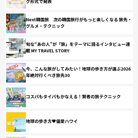
グ形式で発表
Next韓国旅 次の韓国旅行がもっと楽しくなる 旅先・
グルメ・テクニック
旬な“あの人”が「旅」をテーマに語るインタビュー連
載 MY TRAVEL STORY
今、こんな旅がしてみたい！地球の歩き方が選ぶ2026
年絶対行くべき旅先30
コスパもタイパもかなえる！賢者の旅テクニック
地球の歩き方♥偏愛ハワイ