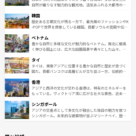
ク、伝統的なフラダンスなど、すべてがハワイの魅力を彩
ど、見どころがたくさん。また、カフェやワイン、オージ
自然が織りなす魅力的な観光地。活気あふれる大都市の台
っている。訪れるたびに新しい発見と感動が待っているハ
ービーフなどの食文化も豊かで、美味しいものであふれて
北やノスタルジックな町並みが人気な九份（ジォウフェ
ワイを、存分に味わってほしい。 なお、新着のハワイ情報
韓国
いる。アクティビティも充実しており、サーフィンやダイ
ン）、静ひつな山岳地帯である台湾東部など、都市の喧騒
は
コンテンツ一覧
を参照してほしい。
ビング、ハイキングなど、アウトドア好きにはたまらな
と山間の静けさが共存しており、訪れる人に新しい発見と
歴史ある王朝文化が残る一方で、最先端のファッションやK
い。オーストラリアの多彩な魅力を存分に味わいつくそ
驚きをもたらしてくれる。また、奥深い台湾の食文化も魅
-POPで世界を席巻している韓国。首都ソウルの宮殿や伝統
う。 なお、新着のオーストラリア情報は
コンテンツ一覧
を
力で、夜市などの屋台グルメから高級料理、ヘルシーで美
家屋が並ぶエリアでは韓国の歴史と文化に浸ることがで
参照してほしい。
ベトナム
容にもいいと評判のスイーツなど、バラエティ豊かな料理
き、地方に足を延ばせば四季折々の自然美を楽しむことが
が味わえる。 なお、新着の台湾情報は
コンテンツ一覧
を参
できる。そして、キムチや焼肉、絶品のストリートフード
豊かな自然と多様な文化が魅力的なベトナム。南北に細長
照してほしい。
まで、さまざまな韓国料理が待っている。夜には、韓国な
く伸びる国土には、広大な田園風景や青々とした山々、世
らではのナイトライフも堪能できる。あたたかいホスピタ
界遺産に登録された壮大な自然景観が点在し、都市部では
タイ
リティに包まれながら、韓国の多彩な魅力を心ゆくまで味
急速な発展と共に伝統が息づく。ハノイの古い町並みやホ
わってみてほしい。 なお、新着の韓国情報は
コンテンツ一
ーチミン市のフランス統治時代の建物も、独特の雰囲気を
タイは、東南アジアに位置する豊かな自然と歴史が息づく
覧
を参照してほしい。
醸し出している。また、バラエティの豊かさとおいしさで
国だ。首都バンコクは高層ビルが立ち並ぶ一方、伝統的な
世界中の食通を魅了してやまないベトナム料理も魅力のひ
寺院や市場がいたるところに点在し、古きよき文化と現代
香港
とつ。フォーやバインミー、ベトナムコーヒーなどは、ぜ
の活気が交差している。北部ではチェンマイなどの山岳地
ひ現地で味わいたい。どの地域を訪れてもあたたかい人々
帯で自然と触れ合い、南部ではプーケットやクラビの美し
アジアと西洋の文化が交わる香港は、特有のエネルギーを
が旅行者を迎えてくれるので、きっと忘れられない旅にな
いビーチでリゾート気分を楽しむことができる。タイ料理
もっている。ヴィクトリア湾に広がる壮大な景色、近未来
るはずだ。 なお、新着のベトナム情報は
コンテンツ一覧
を
は世界的に有名で、屋台から高級レストランまで味覚を刺
的なアートスポット、そして歴史と現代が融合した町並
参照してほしい。
シンガポール
激する。気候は一年中温暖で、どの季節にも異なる楽しみ
み、どこを訪れても感動するはず。観光スポットが密集し
が待っている。親しみやすいタイの人々、仏教を中心とし
ており、効率よく見どころを回れるのも魅力。息をのむよ
アジアの交差点として多文化が融合した独自の魅力を放つ
た文化、そして多様な観光資源が、訪れる旅人を魅了し続
うな絶景から文化的な体験まで、香港を存分に楽しみ尽く
シンガポール。未来的な建築物が並ぶマリーナベイ、歴史
ける。 なお、新着のタイ情報は
コンテンツ一覧
を参照して
そう。 なお、新着の香港情報は
コンテンツ一覧
を参照して
と伝統を感じられるエスニックタウン、多数の緑豊かな公
ほしい。
ほしい。
園や自然保護区など、自然が調和した近代的な景観と文化
の多様性あふれるカラフルな町は、どこを歩いても新しい