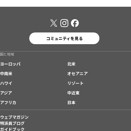
コミュニティを見る
国と地域
ヨーロッパ
北米
中南米
オセアニア
ハワイ
リゾート
アジア
中近東
アフリカ
日本
ウェブマガジン
特派員ブログ
ガイドブック