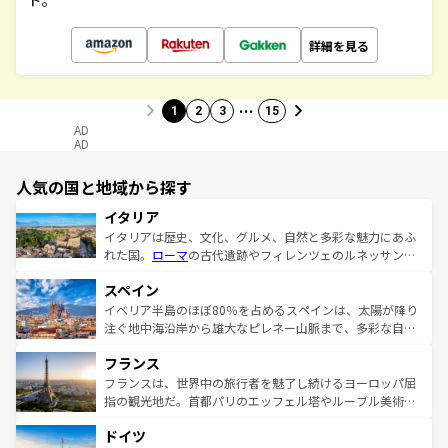
ド。
詳細を見る
…
1
2
3
15
AD
AD
人気の国と地域から探す
イタリア
イタリアは歴史、文化、グルメ、自然と多彩な魅力にあふ
れた国。
ローマ
の古代遺跡やフィレンツェのルネッサンス
美術、ヴェネツィアの運河など、歴史あるスポットはもち
スペイン
ろん、トスカーナの美しい田園風景やアマルフィ海岸の絶
景など、自然景観も見逃せない。観光の合間には、本場の
イベリア半島のほぼ80％を占めるスペインは、太陽が降り
ピザやパスタなど、絶品のイタリア料理を堪能することも
注ぐ地中海沿岸から雄大なピレネー山脈まで、多彩な自然
できる。朝目覚めてから夜眠るまで、すべての瞬間を楽し
と文化が詰まったヨーロッパ屈指の旅行先だ。多様な地域
フランス
ませてくれるイタリアで、忘れられない旅をしてみよう！
文化が根付くこの国では、情熱的なフラメンコ、熱気あふ
なお、新着のイタリア情報は
コンテンツ一覧
を参照してほ
れる闘牛、そして美味しいタパスが生活の一部となってい
フランスは、世界中の旅行者を魅了し続けるヨーロッパ屈
しい。
る。首都マドリードの洗練された雰囲気や、バルセロナの
指の観光地だ。首都パリのエッフェル塔やルーブル美術館
アートに溢れた街角から、地方では古代ローマ遺跡や中世
といった象徴的なスポットから、田舎町の古風な美しさま
ドイツ
の城塞都市、穏やかなビーチリゾートまで多彩な表情を見
で、幅広い魅力が詰まっている。華麗な宮殿、歴史的な大