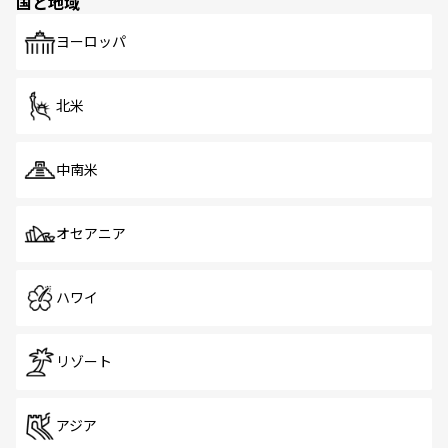
国と地域
発見がある。さらに、治安のよさや充実した公共交通機関
も、旅行者にとっては魅力的なポイント。グルメも豊富
で、ホーカーズは地元の風情を楽しめる外せないスポット
ヨーロッパ
だ。訪れる人を飽きさせないシンガポールで、多様な魅力
を体感しよう。 なお、新着のシンガポール情報は
コンテン
ツ一覧
を参照してほしい。
北米
中南米
オセアニア
ハワイ
リゾート
アジア