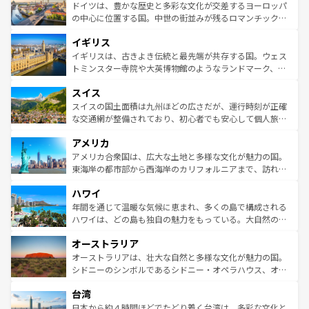
せる。地方によって風土や気候が異なるスペインはその個
聖堂、美しいビーチ、そして豊かな自然が、訪れる者を心
ドイツは、豊かな歴史と多彩な文化が交差するヨーロッパ
性で訪れる人を魅了する。 なお、新着のスペイン情報は
コ
から魅了する。また、フランスは美食の国としても知ら
の中心に位置する国。中世の街並みが残るロマンチック街
ンテンツ一覧
を参照してほしい。
れ、フランス料理はユネスコ無形文化遺産にも登録されて
道から、未来を先取りするようなモダンな都市まで多様な
イギリス
いる。シャンパンの発祥地であるランス、プロヴァンスの
顔を持つこの国は、どこを歩いても飽きることがない。ベ
香り高いラベンダー畑など、多彩な楽しみ方が可能だ。さ
ルリンの文化的活気、バイエルン州のアルプスの絶景、そ
イギリスは、古きよき伝統と最先端が共存する国。ウェス
らに、パリ以外の地域にも魅力が溢れており、どの街角に
してライン川沿いのワイン畑といった風景は必見。ビール
トミンスター寺院や大英博物館のようなランドマーク、歴
も豊かな歴史と文化が息づいている。パリ以外の個性あふ
とソーセージを味わいながら地元の人と過ごす楽しい時間
史ある大学都市、美しい丘陵地帯や牧歌的な風景など、エ
れる地方に足を運ぶとそれぞれで全く異なる文化を体験で
スイス
は、お酒好きな人にはぜひ体験してほしい。 なお、新着の
リアごとに異なる魅力がある。また、優雅なアフタヌーン
きるだろう。 なお、新着のフランス情報は
コンテンツ一覧
ドイツ情報は
コンテンツ一覧
を参照してほしい。
ティー、ビール好きにはたまらない英国パブ、サッカー観
スイスの国土面積は九州ほどの広さだが、運行時刻が正確
を参照してほしい。
戦など、本場だからこそできる体験も豊富。イギリスを旅
な交通網が整備されており、初心者でも安心して個人旅行
して楽しみつくそう。 なお、新着のイギリス情報は
コンテ
を楽しめる。日本同様に時刻表どおりの旅が可能だ。中世
アメリカ
ンツ一覧
を参照してほしい。
の建物がそのまま残る町や、スイスならではのユニークな
博物館もあり、アルプス観光だけでなく町歩きも満喫する
アメリカ合衆国は、広大な土地と多様な文化が魅力の国。
ことができる。国民の所得が高いため物価も高いが、旅行
東海岸の都市部から西海岸のカリフォルニアまで、訪れる
者向けの交通パス提供のサービスもあり、うまく活用すれ
場所ごとに異なる風景と体験が待っている。ニューヨーク
ハワイ
ば市内交通費無料で観光を楽しむこともできる。 なお、新
のような巨大都市は、観光、ショッピング、エンターテイ
着のスイス情報は
コンテンツ一覧
を参照してほしい。
ンメントが詰まった刺激的なスポットだ。一方、アメリカ
年間を通じて温暖な気候に恵まれ、多くの島で構成される
西部には大自然が広がり、グランドキャニオンやイエロー
ハワイは、どの島も独自の魅力をもっている。大自然の神
ストーン国立公園といった絶景が堪能できる。さらに、南
秘を感じたいなら、火山が生み出した壮大な景観を誇るハ
オーストラリア
部のニューオーリンズでは、音楽と美食が融合した独特の
ワイ島は見逃せない。また、定番の観光地といえばオアフ
文化が魅力。旅行者はアメリカの各地域で異なる魅力を楽
島だが、静かな自然を求めるならマウイ島やカウアイ島が
オーストラリアは、壮大な自然と多様な文化が魅力の国。
しみながら、その多様性と豊かな歴史を感じることができ
おすすめ。エメラルドグリーンに輝く海をはじめ、豊かな
シドニーのシンボルであるシドニー・オペラハウス、オー
るだろう。車でのロードトリップや列車の旅も、アメリカ
文化や歴史が息づいている。「アロハスピリット」と呼ば
ストラリア東海岸北部に広がる大サンゴ礁地帯グレートバ
ならではの贅沢な旅のスタイルだ。 なお、新着のアメリカ
台湾
れるおもてなしの心で訪れる人々を迎えてくれるハワイの
リアリーフや大陸中央部にそびえるウルル（エアーズロッ
情報は
コンテンツ一覧
を参照してほしい。
人々、おいしいローカルフードやハワイアンミュージッ
ク）、タスマニアの美しい原生林やケアンズの熱帯雨林な
日本から約４時間ほどでたどり着く台湾は、多彩な文化と