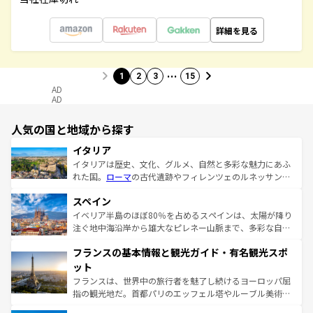
詳細を見る
…
1
2
3
15
AD
AD
人気の国と地域から探す
イタリア
イタリアは歴史、文化、グルメ、自然と多彩な魅力にあふ
れた国。
ローマ
の古代遺跡やフィレンツェのルネッサンス
美術、ヴェネツィアの運河など、歴史あるスポットはもち
スペイン
ろん、トスカーナの美しい田園風景やアマルフィ海岸の絶
景など、自然景観も見逃せない。観光の合間には、本場の
イベリア半島のほぼ80％を占めるスペインは、太陽が降り
ピザやパスタなど、絶品のイタリア料理を堪能することも
注ぐ地中海沿岸から雄大なピレネー山脈まで、多彩な自然
できる。朝目覚めてから夜眠るまで、すべての瞬間を楽し
と文化が詰まったヨーロッパ屈指の旅行先だ。多様な地域
フランスの基本情報と観光ガイド・有名観光スポ
ませてくれるイタリアで、忘れられない旅をしてみよう！
文化が根付くこの国では、情熱的なフラメンコ、熱気あふ
なお、新着のイタリア情報は
コンテンツ一覧
を参照してほ
れる闘牛、そして美味しいタパスが生活の一部となってい
ット
しい。
る。首都マドリードの洗練された雰囲気や、バルセロナの
フランスは、世界中の旅行者を魅了し続けるヨーロッパ屈
アートに溢れた街角から、地方では古代ローマ遺跡や中世
指の観光地だ。首都パリのエッフェル塔やルーブル美術館
の城塞都市、穏やかなビーチリゾートまで多彩な表情を見
といった象徴的なスポットから、田舎町の古風な美しさま