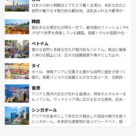
情報は
コンテンツ一覧
を参照してほしい。
人々、おいしいローカルフードやハワイアンミュージッ
ク）、タスマニアの美しい原生林やケアンズの熱帯雨林な
日本から約４時間ほどでたどり着く台湾は、多彩な文化と
ク、伝統的なフラダンスなど、すべてがハワイの魅力を彩
ど、見どころがたくさん。また、カフェやワイン、オージ
自然が織りなす魅力的な観光地。活気あふれる大都市の台
っている。訪れるたびに新しい発見と感動が待っているハ
ービーフなどの食文化も豊かで、美味しいものであふれて
北やノスタルジックな町並みが人気な九份（ジォウフェ
ワイを、存分に味わってほしい。 なお、新着のハワイ情報
韓国
いる。アクティビティも充実しており、サーフィンやダイ
ン）、静ひつな山岳地帯である台湾東部など、都市の喧騒
は
コンテンツ一覧
を参照してほしい。
ビング、ハイキングなど、アウトドア好きにはたまらな
と山間の静けさが共存しており、訪れる人に新しい発見と
歴史ある王朝文化が残る一方で、最先端のファッションやK
い。オーストラリアの多彩な魅力を存分に味わいつくそ
驚きをもたらしてくれる。また、奥深い台湾の食文化も魅
-POPで世界を席巻している韓国。首都ソウルの宮殿や伝統
う。 なお、新着のオーストラリア情報は
コンテンツ一覧
を
力で、夜市などの屋台グルメから高級料理、ヘルシーで美
家屋が並ぶエリアでは韓国の歴史と文化に浸ることがで
参照してほしい。
ベトナム
容にもいいと評判のスイーツなど、バラエティ豊かな料理
き、地方に足を延ばせば四季折々の自然美を楽しむことが
が味わえる。 なお、新着の台湾情報は
コンテンツ一覧
を参
できる。そして、キムチや焼肉、絶品のストリートフード
豊かな自然と多様な文化が魅力的なベトナム。南北に細長
照してほしい。
まで、さまざまな韓国料理が待っている。夜には、韓国な
く伸びる国土には、広大な田園風景や青々とした山々、世
らではのナイトライフも堪能できる。あたたかいホスピタ
界遺産に登録された壮大な自然景観が点在し、都市部では
タイ
リティに包まれながら、韓国の多彩な魅力を心ゆくまで味
急速な発展と共に伝統が息づく。ハノイの古い町並みやホ
わってみてほしい。 なお、新着の韓国情報は
コンテンツ一
ーチミン市のフランス統治時代の建物も、独特の雰囲気を
タイは、東南アジアに位置する豊かな自然と歴史が息づく
覧
を参照してほしい。
醸し出している。また、バラエティの豊かさとおいしさで
国だ。首都バンコクは高層ビルが立ち並ぶ一方、伝統的な
世界中の食通を魅了してやまないベトナム料理も魅力のひ
寺院や市場がいたるところに点在し、古きよき文化と現代
香港
とつ。フォーやバインミー、ベトナムコーヒーなどは、ぜ
の活気が交差している。北部ではチェンマイなどの山岳地
ひ現地で味わいたい。どの地域を訪れてもあたたかい人々
帯で自然と触れ合い、南部ではプーケットやクラビの美し
アジアと西洋の文化が交わる香港は、特有のエネルギーを
が旅行者を迎えてくれるので、きっと忘れられない旅にな
いビーチでリゾート気分を楽しむことができる。タイ料理
もっている。ヴィクトリア湾に広がる壮大な景色、近未来
るはずだ。 なお、新着のベトナム情報は
コンテンツ一覧
を
は世界的に有名で、屋台から高級レストランまで味覚を刺
的なアートスポット、そして歴史と現代が融合した町並
参照してほしい。
シンガポール
激する。気候は一年中温暖で、どの季節にも異なる楽しみ
み、どこを訪れても感動するはず。観光スポットが密集し
が待っている。親しみやすいタイの人々、仏教を中心とし
ており、効率よく見どころを回れるのも魅力。息をのむよ
アジアの交差点として多文化が融合した独自の魅力を放つ
た文化、そして多様な観光資源が、訪れる旅人を魅了し続
うな絶景から文化的な体験まで、香港を存分に楽しみ尽く
シンガポール。未来的な建築物が並ぶマリーナベイ、歴史
ける。 なお、新着のタイ情報は
コンテンツ一覧
を参照して
そう。 なお、新着の香港情報は
コンテンツ一覧
を参照して
と伝統を感じられるエスニックタウン、多数の緑豊かな公
ほしい。
ほしい。
園や自然保護区など、自然が調和した近代的な景観と文化