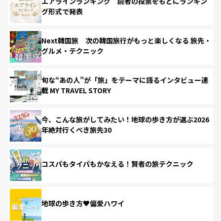
エアラインランキング 読者の投票をもとにランキン
グ形式で発表
Next韓国旅 次の韓国旅行がもっと楽しくなる 旅先・
グルメ・テクニック
旬な“あの人”が「旅」をテーマに語るインタビュー連
載 MY TRAVEL STORY
今、こんな旅がしてみたい！地球の歩き方が選ぶ2026
年絶対行くべき旅先30
コスパもタイパもかなえる！賢者の旅テクニック
地球の歩き方♥偏愛ハワイ