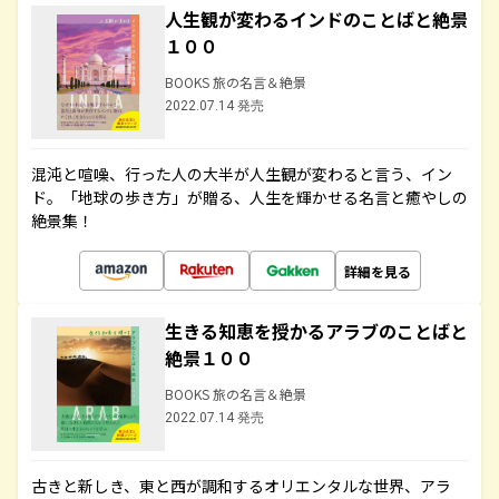
人生観が変わるインドのことばと絶景
１００
BOOKS 旅の名言＆絶景
2022.07.14 発売
混沌と喧噪、行った人の大半が人生観が変わると言う、イン
ド。「地球の歩き方」が贈る、人生を輝かせる名言と癒やしの
絶景集！
詳細を見る
生きる知恵を授かるアラブのことばと
絶景１００
BOOKS 旅の名言＆絶景
2022.07.14 発売
古きと新しき、東と西が調和するオリエンタルな世界、アラ