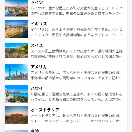
せる。地方によって風土や気候が異なるスペインはその個
ドイツ
で、幅広い魅力が詰まっている。華麗な宮殿、歴史的な大
性で訪れる人を魅了する。 なお、新着のスペイン情報は
コ
聖堂、美しいビーチ、そして豊かな自然が、訪れる者を心
ドイツは、豊かな歴史と多彩な文化が交差するヨーロッパ
ンテンツ一覧
を参照してほしい。
から魅了する。また、フランスは美食の国としても知ら
の中心に位置する国。中世の街並みが残るロマンチック街
れ、フランス料理はユネスコ無形文化遺産にも登録されて
道から、未来を先取りするようなモダンな都市まで多様な
イギリス
いる。シャンパンの発祥地であるランス、プロヴァンスの
顔を持つこの国は、どこを歩いても飽きることがない。ベ
香り高いラベンダー畑など、多彩な楽しみ方が可能だ。さ
ルリンの文化的活気、バイエルン州のアルプスの絶景、そ
イギリスは、古きよき伝統と最先端が共存する国。ウェス
らに、パリ以外の地域にも魅力が溢れており、どの街角に
してライン川沿いのワイン畑といった風景は必見。ビール
トミンスター寺院や大英博物館のようなランドマーク、歴
も豊かな歴史と文化が息づいている。パリ以外の個性あふ
とソーセージを味わいながら地元の人と過ごす楽しい時間
史ある大学都市、美しい丘陵地帯や牧歌的な風景など、エ
れる地方に足を運ぶとそれぞれで全く異なる文化を体験で
スイス
は、お酒好きな人にはぜひ体験してほしい。 なお、新着の
リアごとに異なる魅力がある。また、優雅なアフタヌーン
きるだろう。 なお、新着のフランス情報は
コンテンツ一覧
ドイツ情報は
コンテンツ一覧
を参照してほしい。
ティー、ビール好きにはたまらない英国パブ、サッカー観
スイスの国土面積は九州ほどの広さだが、運行時刻が正確
を参照してほしい。
戦など、本場だからこそできる体験も豊富。イギリスを旅
な交通網が整備されており、初心者でも安心して個人旅行
して楽しみつくそう。 なお、新着のイギリス情報は
コンテ
を楽しめる。日本同様に時刻表どおりの旅が可能だ。中世
アメリカ
ンツ一覧
を参照してほしい。
の建物がそのまま残る町や、スイスならではのユニークな
博物館もあり、アルプス観光だけでなく町歩きも満喫する
アメリカ合衆国は、広大な土地と多様な文化が魅力の国。
ことができる。国民の所得が高いため物価も高いが、旅行
東海岸の都市部から西海岸のカリフォルニアまで、訪れる
者向けの交通パス提供のサービスもあり、うまく活用すれ
場所ごとに異なる風景と体験が待っている。ニューヨーク
ハワイ
ば市内交通費無料で観光を楽しむこともできる。 なお、新
のような巨大都市は、観光、ショッピング、エンターテイ
着のスイス情報は
コンテンツ一覧
を参照してほしい。
ンメントが詰まった刺激的なスポットだ。一方、アメリカ
年間を通じて温暖な気候に恵まれ、多くの島で構成される
西部には大自然が広がり、グランドキャニオンやイエロー
ハワイは、どの島も独自の魅力をもっている。大自然の神
ストーン国立公園といった絶景が堪能できる。さらに、南
秘を感じたいなら、火山が生み出した壮大な景観を誇るハ
オーストラリア
部のニューオーリンズでは、音楽と美食が融合した独特の
ワイ島は見逃せない。また、定番の観光地といえばオアフ
文化が魅力。旅行者はアメリカの各地域で異なる魅力を楽
島だが、静かな自然を求めるならマウイ島やカウアイ島が
オーストラリアは、壮大な自然と多様な文化が魅力の国。
しみながら、その多様性と豊かな歴史を感じることができ
おすすめ。エメラルドグリーンに輝く海をはじめ、豊かな
シドニーのシンボルであるシドニー・オペラハウス、オー
るだろう。車でのロードトリップや列車の旅も、アメリカ
文化や歴史が息づいている。「アロハスピリット」と呼ば
ストラリア東海岸北部に広がる大サンゴ礁地帯グレートバ
ならではの贅沢な旅のスタイルだ。 なお、新着のアメリカ
台湾
れるおもてなしの心で訪れる人々を迎えてくれるハワイの
リアリーフや大陸中央部にそびえるウルル（エアーズロッ