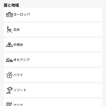
の多様性あふれるカラフルな町は、どこを歩いても新しい
国と地域
発見がある。さらに、治安のよさや充実した公共交通機関
も、旅行者にとっては魅力的なポイント。グルメも豊富
で、ホーカーズは地元の風情を楽しめる外せないスポット
ヨーロッパ
だ。訪れる人を飽きさせないシンガポールで、多様な魅力
を体感しよう。 なお、新着のシンガポール情報は
コンテン
ツ一覧
を参照してほしい。
北米
中南米
オセアニア
ハワイ
リゾート
アジア