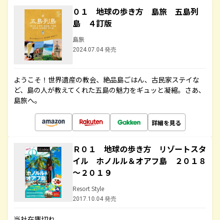
０１ 地球の歩き方 島旅 五島列
島 ４訂版
島旅
2024.07.04 発売
ようこそ！世界遺産の教会、絶品島ごはん、古民家ステイな
ど、島の人が教えてくれた五島の魅力をギュッと凝縮。さあ、
島旅へ。
詳細を見る
Ｒ０１ 地球の歩き方 リゾートスタ
イル ホノルル＆オアフ島 ２０１８
～２０１９
Resort Style
2017.10.04 発売
当社在庫切れ