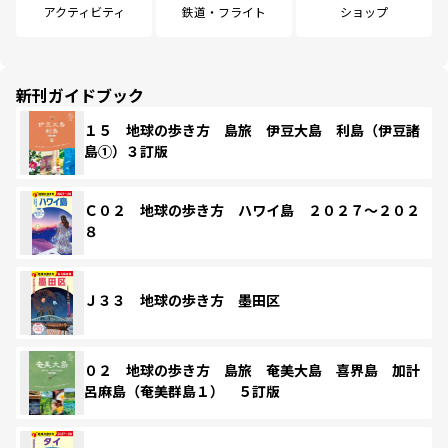
アクティビティ
鉄道・フライト
ショップ
新刊ガイドブック
１５ 地球の歩き方 島旅 伊豆大島 利島（伊豆諸
島①）３訂版
Ｃ０２ 地球の歩き方 ハワイ島 ２０２７～２０２
８
Ｊ３３ 地球の歩き方 墨田区
０２ 地球の歩き方 島旅 奄美大島 喜界島 加計
呂麻島（奄美群島１） ５訂版