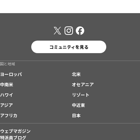
コミュニティを見る
国と地域
ヨーロッパ
北米
中南米
オセアニア
ハワイ
リゾート
アジア
中近東
アフリカ
日本
ウェブマガジン
特派員ブログ