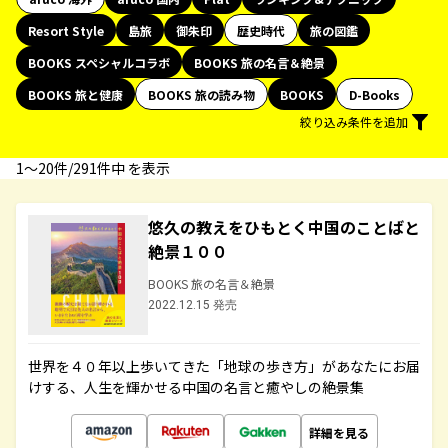
Resort Style
島旅
御朱印
歴史時代
旅の図鑑
BOOKS スペシャルコラボ
BOOKS 旅の名言＆絶景
BOOKS 旅と健康
BOOKS 旅の読み物
BOOKS
D-Books
絞り込み条件を追加
1〜20件/291件中 を表示
悠久の教えをひもとく中国のことばと
絶景１００
BOOKS 旅の名言＆絶景
2022.12.15 発売
世界を４０年以上歩いてきた「地球の歩き方」があなたにお届
けする、人生を輝かせる中国の名言と癒やしの絶景集
詳細を見る