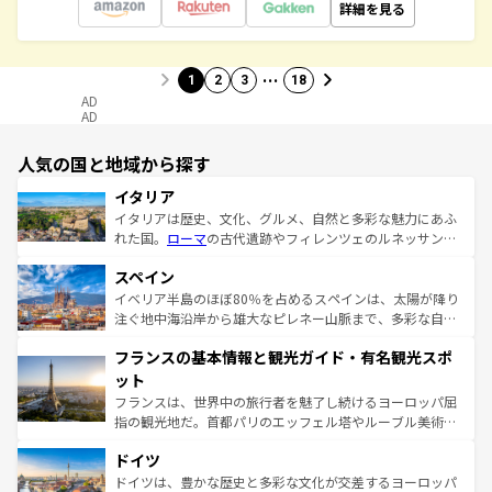
詳細を見る
…
1
2
3
18
AD
AD
人気の国と地域から探す
イタリア
イタリアは歴史、文化、グルメ、自然と多彩な魅力にあふ
れた国。
ローマ
の古代遺跡やフィレンツェのルネッサンス
美術、ヴェネツィアの運河など、歴史あるスポットはもち
スペイン
ろん、トスカーナの美しい田園風景やアマルフィ海岸の絶
景など、自然景観も見逃せない。観光の合間には、本場の
イベリア半島のほぼ80％を占めるスペインは、太陽が降り
ピザやパスタなど、絶品のイタリア料理を堪能することも
注ぐ地中海沿岸から雄大なピレネー山脈まで、多彩な自然
できる。朝目覚めてから夜眠るまで、すべての瞬間を楽し
と文化が詰まったヨーロッパ屈指の旅行先だ。多様な地域
フランスの基本情報と観光ガイド・有名観光スポ
ませてくれるイタリアで、忘れられない旅をしてみよう！
文化が根付くこの国では、情熱的なフラメンコ、熱気あふ
なお、新着のイタリア情報は
コンテンツ一覧
を参照してほ
れる闘牛、そして美味しいタパスが生活の一部となってい
ット
しい。
る。首都マドリードの洗練された雰囲気や、バルセロナの
フランスは、世界中の旅行者を魅了し続けるヨーロッパ屈
アートに溢れた街角から、地方では古代ローマ遺跡や中世
指の観光地だ。首都パリのエッフェル塔やルーブル美術館
の城塞都市、穏やかなビーチリゾートまで多彩な表情を見
といった象徴的なスポットから、田舎町の古風な美しさま
せる。地方によって風土や気候が異なるスペインはその個
ドイツ
で、幅広い魅力が詰まっている。華麗な宮殿、歴史的な大
性で訪れる人を魅了する。 なお、新着のスペイン情報は
コ
聖堂、美しいビーチ、そして豊かな自然が、訪れる者を心
ドイツは、豊かな歴史と多彩な文化が交差するヨーロッパ