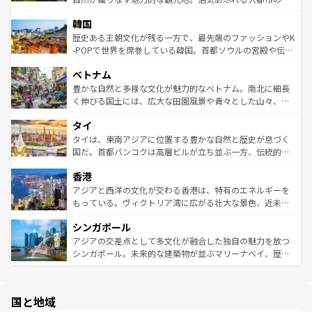
っている。訪れるたびに新しい発見と感動が待っているハ
ービーフなどの食文化も豊かで、美味しいものであふれて
北やノスタルジックな町並みが人気な九份（ジォウフェ
ワイを、存分に味わってほしい。 なお、新着のハワイ情報
韓国
いる。アクティビティも充実しており、サーフィンやダイ
ン）、静ひつな山岳地帯である台湾東部など、都市の喧騒
は
コンテンツ一覧
を参照してほしい。
ビング、ハイキングなど、アウトドア好きにはたまらな
と山間の静けさが共存しており、訪れる人に新しい発見と
歴史ある王朝文化が残る一方で、最先端のファッションやK
い。オーストラリアの多彩な魅力を存分に味わいつくそ
驚きをもたらしてくれる。また、奥深い台湾の食文化も魅
-POPで世界を席巻している韓国。首都ソウルの宮殿や伝統
う。 なお、新着のオーストラリア情報は
コンテンツ一覧
を
力で、夜市などの屋台グルメから高級料理、ヘルシーで美
家屋が並ぶエリアでは韓国の歴史と文化に浸ることがで
参照してほしい。
ベトナム
容にもいいと評判のスイーツなど、バラエティ豊かな料理
き、地方に足を延ばせば四季折々の自然美を楽しむことが
が味わえる。 なお、新着の台湾情報は
コンテンツ一覧
を参
できる。そして、キムチや焼肉、絶品のストリートフード
豊かな自然と多様な文化が魅力的なベトナム。南北に細長
照してほしい。
まで、さまざまな韓国料理が待っている。夜には、韓国な
く伸びる国土には、広大な田園風景や青々とした山々、世
らではのナイトライフも堪能できる。あたたかいホスピタ
界遺産に登録された壮大な自然景観が点在し、都市部では
タイ
リティに包まれながら、韓国の多彩な魅力を心ゆくまで味
急速な発展と共に伝統が息づく。ハノイの古い町並みやホ
わってみてほしい。 なお、新着の韓国情報は
コンテンツ一
ーチミン市のフランス統治時代の建物も、独特の雰囲気を
タイは、東南アジアに位置する豊かな自然と歴史が息づく
覧
を参照してほしい。
醸し出している。また、バラエティの豊かさとおいしさで
国だ。首都バンコクは高層ビルが立ち並ぶ一方、伝統的な
世界中の食通を魅了してやまないベトナム料理も魅力のひ
寺院や市場がいたるところに点在し、古きよき文化と現代
香港
とつ。フォーやバインミー、ベトナムコーヒーなどは、ぜ
の活気が交差している。北部ではチェンマイなどの山岳地
ひ現地で味わいたい。どの地域を訪れてもあたたかい人々
帯で自然と触れ合い、南部ではプーケットやクラビの美し
アジアと西洋の文化が交わる香港は、特有のエネルギーを
が旅行者を迎えてくれるので、きっと忘れられない旅にな
いビーチでリゾート気分を楽しむことができる。タイ料理
もっている。ヴィクトリア湾に広がる壮大な景色、近未来
るはずだ。 なお、新着のベトナム情報は
コンテンツ一覧
を
は世界的に有名で、屋台から高級レストランまで味覚を刺
的なアートスポット、そして歴史と現代が融合した町並
参照してほしい。
シンガポール
激する。気候は一年中温暖で、どの季節にも異なる楽しみ
み、どこを訪れても感動するはず。観光スポットが密集し
が待っている。親しみやすいタイの人々、仏教を中心とし
ており、効率よく見どころを回れるのも魅力。息をのむよ
アジアの交差点として多文化が融合した独自の魅力を放つ
た文化、そして多様な観光資源が、訪れる旅人を魅了し続
うな絶景から文化的な体験まで、香港を存分に楽しみ尽く
シンガポール。未来的な建築物が並ぶマリーナベイ、歴史
ける。 なお、新着のタイ情報は
コンテンツ一覧
を参照して
そう。 なお、新着の香港情報は
コンテンツ一覧
を参照して
と伝統を感じられるエスニックタウン、多数の緑豊かな公
ほしい。
ほしい。
園や自然保護区など、自然が調和した近代的な景観と文化
の多様性あふれるカラフルな町は、どこを歩いても新しい
国と地域
発見がある。さらに、治安のよさや充実した公共交通機関