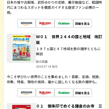
日本の城や古戦場、武将ゆかりの史跡、展示施設など、戦国時
代にまつわるスポットを徹底ガイドする歴史ファン必携の一
冊。
詳細を見る
Ｗ０１ 世界２４４の国と地域 改訂
版
１９７ヵ国と４７地域を旅の雑学とともに
解説
旅の図鑑
2024.07.18 発売
今こそ学びたい世界のことを集めました！首都、言語、民族、
宗教、特長、現地の挨拶、誰かに話したくなる旅の雑学も。
詳細を見る
０１ 御朱印でめぐる鎌倉のお寺 三