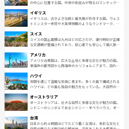
ンテンツ一覧
を参照してほしい。
から魅了する。また、フランスは美食の国としても知ら
の中心に位置する国。中世の街並みが残るロマンチック街
れ、フランス料理はユネスコ無形文化遺産にも登録されて
道から、未来を先取りするようなモダンな都市まで多様な
イギリス
いる。シャンパンの発祥地であるランス、プロヴァンスの
顔を持つこの国は、どこを歩いても飽きることがない。ベ
香り高いラベンダー畑など、多彩な楽しみ方が可能だ。さ
ルリンの文化的活気、バイエルン州のアルプスの絶景、そ
イギリスは、古きよき伝統と最先端が共存する国。ウェス
らに、パリ以外の地域にも魅力が溢れており、どの街角に
してライン川沿いのワイン畑といった風景は必見。ビール
トミンスター寺院や大英博物館のようなランドマーク、歴
も豊かな歴史と文化が息づいている。パリ以外の個性あふ
とソーセージを味わいながら地元の人と過ごす楽しい時間
史ある大学都市、美しい丘陵地帯や牧歌的な風景など、エ
れる地方に足を運ぶとそれぞれで全く異なる文化を体験で
スイス
は、お酒好きな人にはぜひ体験してほしい。 なお、新着の
リアごとに異なる魅力がある。また、優雅なアフタヌーン
きるだろう。 なお、新着のフランス情報は
コンテンツ一覧
ドイツ情報は
コンテンツ一覧
を参照してほしい。
ティー、ビール好きにはたまらない英国パブ、サッカー観
スイスの国土面積は九州ほどの広さだが、運行時刻が正確
を参照してほしい。
戦など、本場だからこそできる体験も豊富。イギリスを旅
な交通網が整備されており、初心者でも安心して個人旅行
して楽しみつくそう。 なお、新着のイギリス情報は
コンテ
を楽しめる。日本同様に時刻表どおりの旅が可能だ。中世
アメリカ
ンツ一覧
を参照してほしい。
の建物がそのまま残る町や、スイスならではのユニークな
博物館もあり、アルプス観光だけでなく町歩きも満喫する
アメリカ合衆国は、広大な土地と多様な文化が魅力の国。
ことができる。国民の所得が高いため物価も高いが、旅行
東海岸の都市部から西海岸のカリフォルニアまで、訪れる
者向けの交通パス提供のサービスもあり、うまく活用すれ
場所ごとに異なる風景と体験が待っている。ニューヨーク
ハワイ
ば市内交通費無料で観光を楽しむこともできる。 なお、新
のような巨大都市は、観光、ショッピング、エンターテイ
着のスイス情報は
コンテンツ一覧
を参照してほしい。
ンメントが詰まった刺激的なスポットだ。一方、アメリカ
年間を通じて温暖な気候に恵まれ、多くの島で構成される
西部には大自然が広がり、グランドキャニオンやイエロー
ハワイは、どの島も独自の魅力をもっている。大自然の神
ストーン国立公園といった絶景が堪能できる。さらに、南
秘を感じたいなら、火山が生み出した壮大な景観を誇るハ
オーストラリア
部のニューオーリンズでは、音楽と美食が融合した独特の
ワイ島は見逃せない。また、定番の観光地といえばオアフ
文化が魅力。旅行者はアメリカの各地域で異なる魅力を楽
島だが、静かな自然を求めるならマウイ島やカウアイ島が
オーストラリアは、壮大な自然と多様な文化が魅力の国。
しみながら、その多様性と豊かな歴史を感じることができ
おすすめ。エメラルドグリーンに輝く海をはじめ、豊かな
シドニーのシンボルであるシドニー・オペラハウス、オー
るだろう。車でのロードトリップや列車の旅も、アメリカ
文化や歴史が息づいている。「アロハスピリット」と呼ば
ストラリア東海岸北部に広がる大サンゴ礁地帯グレートバ
ならではの贅沢な旅のスタイルだ。 なお、新着のアメリカ
台湾
れるおもてなしの心で訪れる人々を迎えてくれるハワイの
リアリーフや大陸中央部にそびえるウルル（エアーズロッ
情報は
コンテンツ一覧
を参照してほしい。
人々、おいしいローカルフードやハワイアンミュージッ
ク）、タスマニアの美しい原生林やケアンズの熱帯雨林な
日本から約４時間ほどでたどり着く台湾は、多彩な文化と
ク、伝統的なフラダンスなど、すべてがハワイの魅力を彩
ど、見どころがたくさん。また、カフェやワイン、オージ
自然が織りなす魅力的な観光地。活気あふれる大都市の台