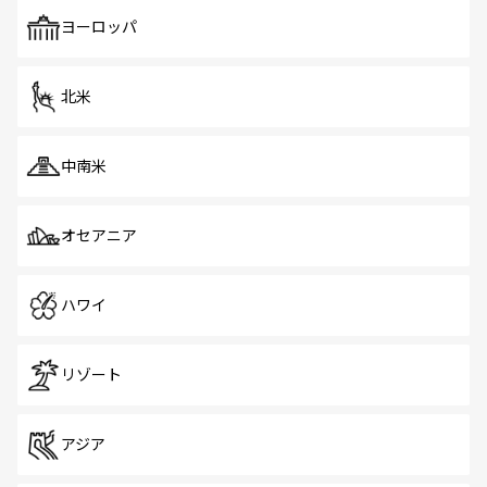
も、旅行者にとっては魅力的なポイント。グルメも豊富
で、ホーカーズは地元の風情を楽しめる外せないスポット
ヨーロッパ
だ。訪れる人を飽きさせないシンガポールで、多様な魅力
を体感しよう。 なお、新着のシンガポール情報は
コンテン
ツ一覧
を参照してほしい。
北米
中南米
オセアニア
ハワイ
リゾート
アジア