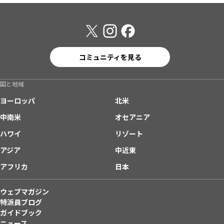
コミュニティを見る
国と地域
ヨーロッパ
北米
中南米
オセアニア
ハワイ
リゾート
アジア
中近東
アフリカ
日本
ウェブマガジン
特派員ブログ
ガイドブック
ニュース