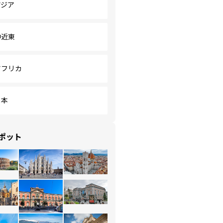
アジア
中近東
アフリカ
日本
ポット