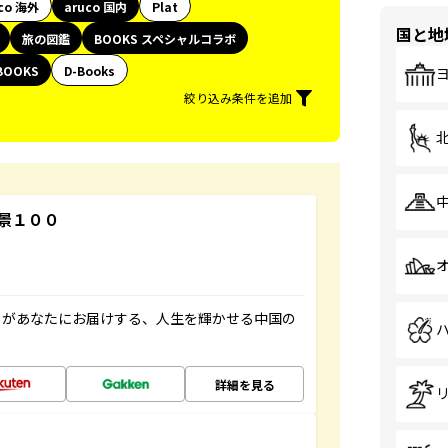
co 海外
aruco 国内
Plat
国と地
旅の図鑑
BOOKS スペシャルコラボ
BOOKS
D-Books
絞り込み条件を追加
景１００
」があなたにお届けする、人生を輝かせる中国の
詳細を見る