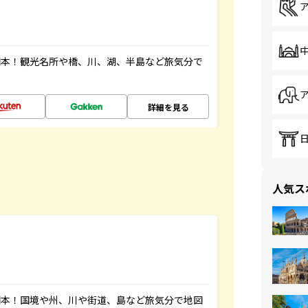
図本！観光名所や橋、川、湖、半島など旅気分で
詳細を見る
人気ス
図本！国境や州、川や街道、島など旅気分で地図