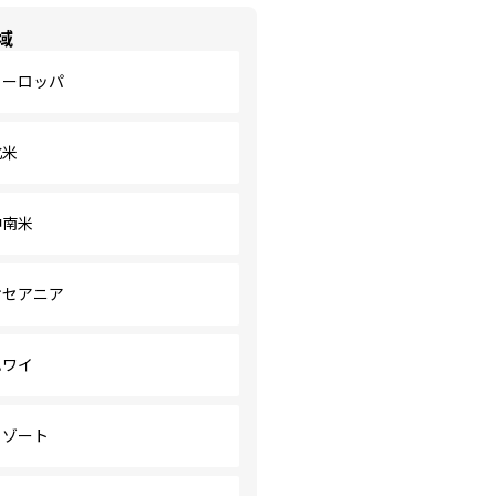
域
ヨーロッパ
北米
中南米
オセアニア
ハワイ
リゾート