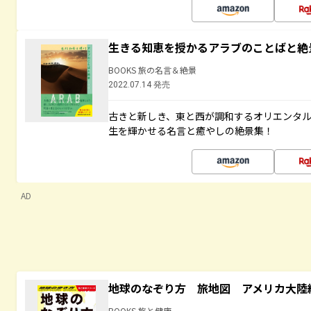
生きる知恵を授かるアラブのことばと絶
BOOKS 旅の名言＆絶景
2022.07.14 発売
古きと新しき、東と西が調和するオリエンタ
生を輝かせる名言と癒やしの絶景集！
AD
地球のなぞり方 旅地図 アメリカ大陸
BOOKS 旅と健康