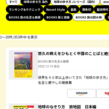
すべて
地球の歩き方 海外
地球の歩き方 Jシリーズ（国内）
aru
ランキング&テクニック
Resort Style
島旅
御朱印
歴史時代
BOOKS 旅の名言＆絶景
BOOKS 旅と健康
BOOKS 旅の読み物
1〜20件/353件中 を表示
悠久の教えをひもとく中国のことばと絶
BOOKS 旅の名言＆絶景
2022.12.15 発売
世界を４０年以上歩いてきた「地球の歩き方
名言と癒やしの絶景集
地球のなぞり方 旅地図 日本編