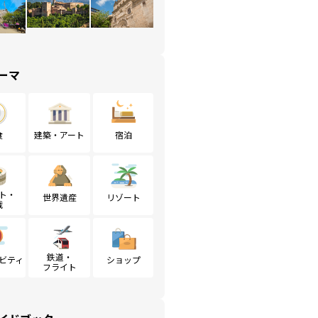
ーマ
食
建築・アート
宿泊
ト・
世界遺産
リゾート
戦
鉄道・
ビティ
ショップ
フライト