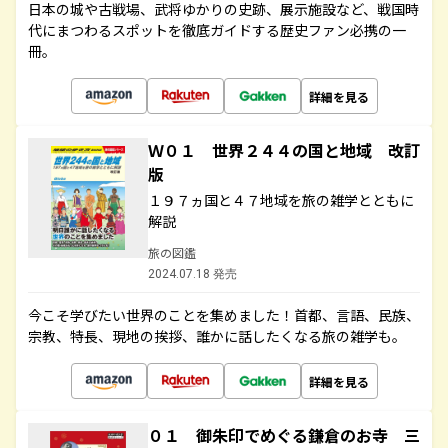
日本の城や古戦場、武将ゆかりの史跡、展示施設など、戦国時
代にまつわるスポットを徹底ガイドする歴史ファン必携の一
冊。
詳細を見る
Ｗ０１ 世界２４４の国と地域 改訂
版
１９７ヵ国と４７地域を旅の雑学とともに
解説
旅の図鑑
2024.07.18 発売
今こそ学びたい世界のことを集めました！首都、言語、民族、
宗教、特長、現地の挨拶、誰かに話したくなる旅の雑学も。
詳細を見る
０１ 御朱印でめぐる鎌倉のお寺 三