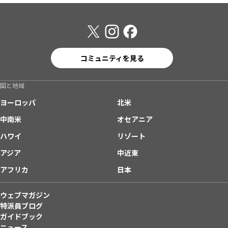
コミュニティを見る
国と地域
ヨーロッパ
北米
中南米
オセアニア
ハワイ
リゾート
アジア
中近東
アフリカ
日本
ウェブマガジン
特派員ブログ
ガイドブック
ニュース