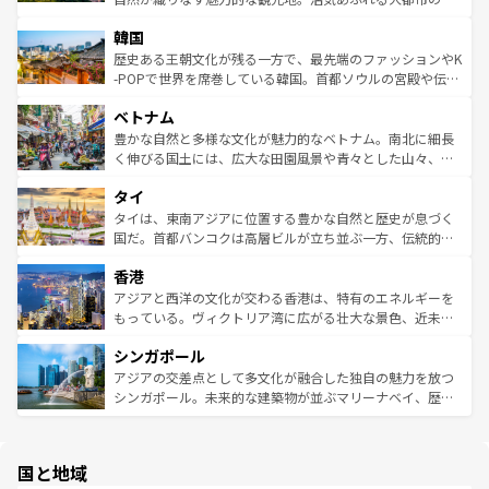
っている。訪れるたびに新しい発見と感動が待っているハ
ービーフなどの食文化も豊かで、美味しいものであふれて
北やノスタルジックな町並みが人気な九份（ジォウフェ
ワイを、存分に味わってほしい。 なお、新着のハワイ情報
韓国
いる。アクティビティも充実しており、サーフィンやダイ
ン）、静ひつな山岳地帯である台湾東部など、都市の喧騒
は
コンテンツ一覧
を参照してほしい。
ビング、ハイキングなど、アウトドア好きにはたまらな
と山間の静けさが共存しており、訪れる人に新しい発見と
歴史ある王朝文化が残る一方で、最先端のファッションやK
い。オーストラリアの多彩な魅力を存分に味わいつくそ
驚きをもたらしてくれる。また、奥深い台湾の食文化も魅
-POPで世界を席巻している韓国。首都ソウルの宮殿や伝統
う。 なお、新着のオーストラリア情報は
コンテンツ一覧
を
力で、夜市などの屋台グルメから高級料理、ヘルシーで美
家屋が並ぶエリアでは韓国の歴史と文化に浸ることがで
参照してほしい。
ベトナム
容にもいいと評判のスイーツなど、バラエティ豊かな料理
き、地方に足を延ばせば四季折々の自然美を楽しむことが
が味わえる。 なお、新着の台湾情報は
コンテンツ一覧
を参
できる。そして、キムチや焼肉、絶品のストリートフード
豊かな自然と多様な文化が魅力的なベトナム。南北に細長
照してほしい。
まで、さまざまな韓国料理が待っている。夜には、韓国な
く伸びる国土には、広大な田園風景や青々とした山々、世
らではのナイトライフも堪能できる。あたたかいホスピタ
界遺産に登録された壮大な自然景観が点在し、都市部では
タイ
リティに包まれながら、韓国の多彩な魅力を心ゆくまで味
急速な発展と共に伝統が息づく。ハノイの古い町並みやホ
わってみてほしい。 なお、新着の韓国情報は
コンテンツ一
ーチミン市のフランス統治時代の建物も、独特の雰囲気を
タイは、東南アジアに位置する豊かな自然と歴史が息づく
覧
を参照してほしい。
醸し出している。また、バラエティの豊かさとおいしさで
国だ。首都バンコクは高層ビルが立ち並ぶ一方、伝統的な
世界中の食通を魅了してやまないベトナム料理も魅力のひ
寺院や市場がいたるところに点在し、古きよき文化と現代
香港
とつ。フォーやバインミー、ベトナムコーヒーなどは、ぜ
の活気が交差している。北部ではチェンマイなどの山岳地
ひ現地で味わいたい。どの地域を訪れてもあたたかい人々
帯で自然と触れ合い、南部ではプーケットやクラビの美し
アジアと西洋の文化が交わる香港は、特有のエネルギーを
が旅行者を迎えてくれるので、きっと忘れられない旅にな
いビーチでリゾート気分を楽しむことができる。タイ料理
もっている。ヴィクトリア湾に広がる壮大な景色、近未来
るはずだ。 なお、新着のベトナム情報は
コンテンツ一覧
を
は世界的に有名で、屋台から高級レストランまで味覚を刺
的なアートスポット、そして歴史と現代が融合した町並
参照してほしい。
シンガポール
激する。気候は一年中温暖で、どの季節にも異なる楽しみ
み、どこを訪れても感動するはず。観光スポットが密集し
が待っている。親しみやすいタイの人々、仏教を中心とし
ており、効率よく見どころを回れるのも魅力。息をのむよ
アジアの交差点として多文化が融合した独自の魅力を放つ
た文化、そして多様な観光資源が、訪れる旅人を魅了し続
うな絶景から文化的な体験まで、香港を存分に楽しみ尽く
シンガポール。未来的な建築物が並ぶマリーナベイ、歴史
ける。 なお、新着のタイ情報は
コンテンツ一覧
を参照して
そう。 なお、新着の香港情報は
コンテンツ一覧
を参照して
と伝統を感じられるエスニックタウン、多数の緑豊かな公
ほしい。
ほしい。
園や自然保護区など、自然が調和した近代的な景観と文化
の多様性あふれるカラフルな町は、どこを歩いても新しい
国と地域
発見がある。さらに、治安のよさや充実した公共交通機関