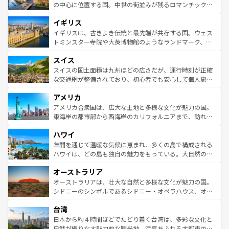
ンテンツ一覧
を参照してほしい。
から魅了する。また、フランスは美食の国としても知ら
の中心に位置する国。中世の街並みが残るロマンチック街
れ、フランス料理はユネスコ無形文化遺産にも登録されて
道から、未来を先取りするようなモダンな都市まで多様な
イギリス
いる。シャンパンの発祥地であるランス、プロヴァンスの
顔を持つこの国は、どこを歩いても飽きることがない。ベ
香り高いラベンダー畑など、多彩な楽しみ方が可能だ。さ
ルリンの文化的活気、バイエルン州のアルプスの絶景、そ
イギリスは、古きよき伝統と最先端が共存する国。ウェス
らに、パリ以外の地域にも魅力が溢れており、どの街角に
してライン川沿いのワイン畑といった風景は必見。ビール
トミンスター寺院や大英博物館のようなランドマーク、歴
も豊かな歴史と文化が息づいている。パリ以外の個性あふ
とソーセージを味わいながら地元の人と過ごす楽しい時間
史ある大学都市、美しい丘陵地帯や牧歌的な風景など、エ
れる地方に足を運ぶとそれぞれで全く異なる文化を体験で
スイス
は、お酒好きな人にはぜひ体験してほしい。 なお、新着の
リアごとに異なる魅力がある。また、優雅なアフタヌーン
きるだろう。 なお、新着のフランス情報は
コンテンツ一覧
ドイツ情報は
コンテンツ一覧
を参照してほしい。
ティー、ビール好きにはたまらない英国パブ、サッカー観
スイスの国土面積は九州ほどの広さだが、運行時刻が正確
を参照してほしい。
戦など、本場だからこそできる体験も豊富。イギリスを旅
な交通網が整備されており、初心者でも安心して個人旅行
して楽しみつくそう。 なお、新着のイギリス情報は
コンテ
を楽しめる。日本同様に時刻表どおりの旅が可能だ。中世
アメリカ
ンツ一覧
を参照してほしい。
の建物がそのまま残る町や、スイスならではのユニークな
博物館もあり、アルプス観光だけでなく町歩きも満喫する
アメリカ合衆国は、広大な土地と多様な文化が魅力の国。
ことができる。国民の所得が高いため物価も高いが、旅行
東海岸の都市部から西海岸のカリフォルニアまで、訪れる
者向けの交通パス提供のサービスもあり、うまく活用すれ
場所ごとに異なる風景と体験が待っている。ニューヨーク
ハワイ
ば市内交通費無料で観光を楽しむこともできる。 なお、新
のような巨大都市は、観光、ショッピング、エンターテイ
着のスイス情報は
コンテンツ一覧
を参照してほしい。
ンメントが詰まった刺激的なスポットだ。一方、アメリカ
年間を通じて温暖な気候に恵まれ、多くの島で構成される
西部には大自然が広がり、グランドキャニオンやイエロー
ハワイは、どの島も独自の魅力をもっている。大自然の神
ストーン国立公園といった絶景が堪能できる。さらに、南
秘を感じたいなら、火山が生み出した壮大な景観を誇るハ
オーストラリア
部のニューオーリンズでは、音楽と美食が融合した独特の
ワイ島は見逃せない。また、定番の観光地といえばオアフ
文化が魅力。旅行者はアメリカの各地域で異なる魅力を楽
島だが、静かな自然を求めるならマウイ島やカウアイ島が
オーストラリアは、壮大な自然と多様な文化が魅力の国。
しみながら、その多様性と豊かな歴史を感じることができ
おすすめ。エメラルドグリーンに輝く海をはじめ、豊かな
シドニーのシンボルであるシドニー・オペラハウス、オー
るだろう。車でのロードトリップや列車の旅も、アメリカ
文化や歴史が息づいている。「アロハスピリット」と呼ば
ストラリア東海岸北部に広がる大サンゴ礁地帯グレートバ
ならではの贅沢な旅のスタイルだ。 なお、新着のアメリカ
台湾
れるおもてなしの心で訪れる人々を迎えてくれるハワイの
リアリーフや大陸中央部にそびえるウルル（エアーズロッ
情報は
コンテンツ一覧
を参照してほしい。
人々、おいしいローカルフードやハワイアンミュージッ
ク）、タスマニアの美しい原生林やケアンズの熱帯雨林な
日本から約４時間ほどでたどり着く台湾は、多彩な文化と
ク、伝統的なフラダンスなど、すべてがハワイの魅力を彩
ど、見どころがたくさん。また、カフェやワイン、オージ
自然が織りなす魅力的な観光地。活気あふれる大都市の台