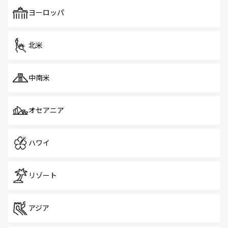
も、旅行者にとっては魅力的なポイント。グルメも豊富
で、ホーカーズは地元の風情を楽しめる外せないスポット
ヨーロッパ
だ。訪れる人を飽きさせないシンガポールで、多様な魅力
を体感しよう。 なお、新着のシンガポール情報は
コンテン
ツ一覧
を参照してほしい。
北米
中南米
オセアニア
ハワイ
リゾート
アジア