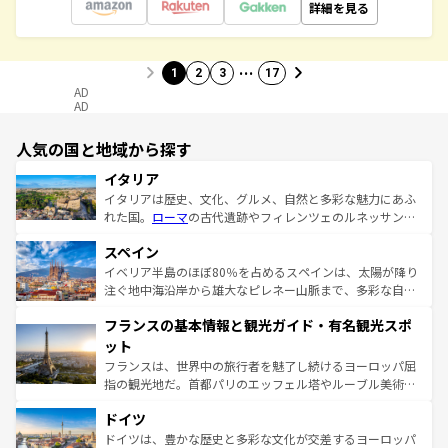
詳細を見る
…
1
2
3
17
AD
AD
人気の国と地域から探す
イタリア
イタリアは歴史、文化、グルメ、自然と多彩な魅力にあふ
れた国。
ローマ
の古代遺跡やフィレンツェのルネッサンス
美術、ヴェネツィアの運河など、歴史あるスポットはもち
スペイン
ろん、トスカーナの美しい田園風景やアマルフィ海岸の絶
景など、自然景観も見逃せない。観光の合間には、本場の
イベリア半島のほぼ80％を占めるスペインは、太陽が降り
ピザやパスタなど、絶品のイタリア料理を堪能することも
注ぐ地中海沿岸から雄大なピレネー山脈まで、多彩な自然
できる。朝目覚めてから夜眠るまで、すべての瞬間を楽し
と文化が詰まったヨーロッパ屈指の旅行先だ。多様な地域
フランスの基本情報と観光ガイド・有名観光スポ
ませてくれるイタリアで、忘れられない旅をしてみよう！
文化が根付くこの国では、情熱的なフラメンコ、熱気あふ
なお、新着のイタリア情報は
コンテンツ一覧
を参照してほ
れる闘牛、そして美味しいタパスが生活の一部となってい
ット
しい。
る。首都マドリードの洗練された雰囲気や、バルセロナの
フランスは、世界中の旅行者を魅了し続けるヨーロッパ屈
アートに溢れた街角から、地方では古代ローマ遺跡や中世
指の観光地だ。首都パリのエッフェル塔やルーブル美術館
の城塞都市、穏やかなビーチリゾートまで多彩な表情を見
といった象徴的なスポットから、田舎町の古風な美しさま
せる。地方によって風土や気候が異なるスペインはその個
ドイツ
で、幅広い魅力が詰まっている。華麗な宮殿、歴史的な大
性で訪れる人を魅了する。 なお、新着のスペイン情報は
コ
聖堂、美しいビーチ、そして豊かな自然が、訪れる者を心
ドイツは、豊かな歴史と多彩な文化が交差するヨーロッパ