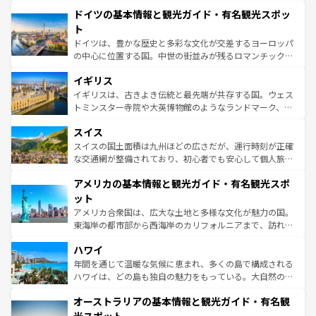
といった象徴的なスポットから、田舎町の古風な美しさま
せる。地方によって風土や気候が異なるスペインはその個
ドイツの基本情報と観光ガイド・有名観光スポッ
で、幅広い魅力が詰まっている。華麗な宮殿、歴史的な大
性で訪れる人を魅了する。 なお、新着のスペイン情報は
コ
聖堂、美しいビーチ、そして豊かな自然が、訪れる者を心
ト
ンテンツ一覧
を参照してほしい。
から魅了する。また、フランスは美食の国としても知ら
ドイツは、豊かな歴史と多彩な文化が交差するヨーロッパ
れ、フランス料理はユネスコ無形文化遺産にも登録されて
の中心に位置する国。中世の街並みが残るロマンチック街
いる。シャンパンの発祥地であるランス、プロヴァンスの
道から、未来を先取りするようなモダンな都市まで多様な
香り高いラベンダー畑など、多彩な楽しみ方が可能だ。さ
イギリス
顔を持つこの国は、どこを歩いても飽きることがない。ベ
らに、パリ以外の地域にも魅力が溢れており、どの街角に
ルリンの文化的活気、バイエルン州のアルプスの絶景、そ
イギリスは、古きよき伝統と最先端が共存する国。ウェス
も豊かな歴史と文化が息づいている。パリ以外の個性あふ
してライン川沿いのワイン畑といった風景は必見。ビール
トミンスター寺院や大英博物館のようなランドマーク、歴
れる地方に足を運ぶとそれぞれで全く異なる文化を体験で
とソーセージを味わいながら地元の人と過ごす楽しい時間
史ある大学都市、美しい丘陵地帯や牧歌的な風景など、エ
きるだろう。 なお、新着のフランス情報は
コンテンツ一覧
スイス
は、お酒好きな人にはぜひ体験してほしい。 なお、新着の
リアごとに異なる魅力がある。また、優雅なアフタヌーン
を参照してほしい。
ドイツ情報は
コンテンツ一覧
を参照してほしい。
ティー、ビール好きにはたまらない英国パブ、サッカー観
スイスの国土面積は九州ほどの広さだが、運行時刻が正確
戦など、本場だからこそできる体験も豊富。イギリスを旅
な交通網が整備されており、初心者でも安心して個人旅行
して楽しみつくそう。 なお、新着のイギリス情報は
コンテ
を楽しめる。日本同様に時刻表どおりの旅が可能だ。中世
アメリカの基本情報と観光ガイド・有名観光スポ
ンツ一覧
を参照してほしい。
の建物がそのまま残る町や、スイスならではのユニークな
博物館もあり、アルプス観光だけでなく町歩きも満喫する
ット
ことができる。国民の所得が高いため物価も高いが、旅行
アメリカ合衆国は、広大な土地と多様な文化が魅力の国。
者向けの交通パス提供のサービスもあり、うまく活用すれ
東海岸の都市部から西海岸のカリフォルニアまで、訪れる
ば市内交通費無料で観光を楽しむこともできる。 なお、新
場所ごとに異なる風景と体験が待っている。ニューヨーク
着のスイス情報は
コンテンツ一覧
を参照してほしい。
ハワイ
のような巨大都市は、観光、ショッピング、エンターテイ
ンメントが詰まった刺激的なスポットだ。一方、アメリカ
年間を通じて温暖な気候に恵まれ、多くの島で構成される
西部には大自然が広がり、グランドキャニオンやイエロー
ハワイは、どの島も独自の魅力をもっている。大自然の神
ストーン国立公園といった絶景が堪能できる。さらに、南
秘を感じたいなら、火山が生み出した壮大な景観を誇るハ
オーストラリアの基本情報と観光ガイド・有名観
部のニューオーリンズでは、音楽と美食が融合した独特の
ワイ島は見逃せない。また、定番の観光地といえばオアフ
文化が魅力。旅行者はアメリカの各地域で異なる魅力を楽
島だが、静かな自然を求めるならマウイ島やカウアイ島が