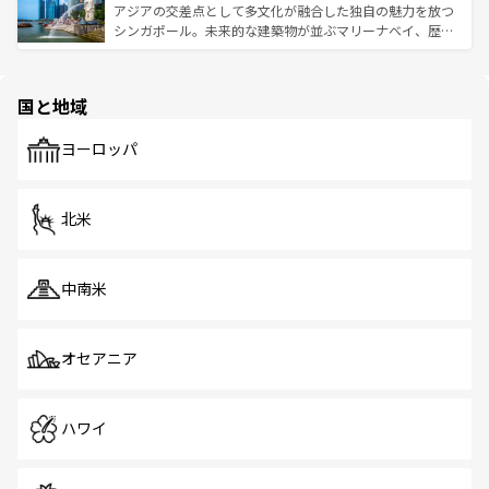
が待っている。親しみやすいタイの人々、仏教を中心とし
ており、効率よく見どころを回れるのも魅力。息をのむよ
アジアの交差点として多文化が融合した独自の魅力を放つ
た文化、そして多様な観光資源が、訪れる旅人を魅了し続
うな絶景から文化的な体験まで、香港を存分に楽しみ尽く
シンガポール。未来的な建築物が並ぶマリーナベイ、歴史
ける。 なお、新着のタイ情報は
コンテンツ一覧
を参照して
そう。 なお、新着の香港情報は
コンテンツ一覧
を参照して
と伝統を感じられるエスニックタウン、多数の緑豊かな公
ほしい。
ほしい。
園や自然保護区など、自然が調和した近代的な景観と文化
の多様性あふれるカラフルな町は、どこを歩いても新しい
国と地域
発見がある。さらに、治安のよさや充実した公共交通機関
も、旅行者にとっては魅力的なポイント。グルメも豊富
で、ホーカーズは地元の風情を楽しめる外せないスポット
ヨーロッパ
だ。訪れる人を飽きさせないシンガポールで、多様な魅力
を体感しよう。 なお、新着のシンガポール情報は
コンテン
ツ一覧
を参照してほしい。
北米
中南米
オセアニア
ハワイ