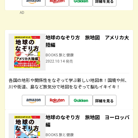
詳細を見る
AD
地球のなぞり方 旅地図 アメリカ大
陸編
BOOKS 旅と健康
2022.10.14 発売
各国の地形や関係性をなぞって学ぶ新しい地図本！国境や州、
川や街道、島など旅気分で地図をなぞって脳もイキイキ！
詳細を見る
地球のなぞり方 旅地図 ヨーロッパ
編
BOOKS 旅と健康