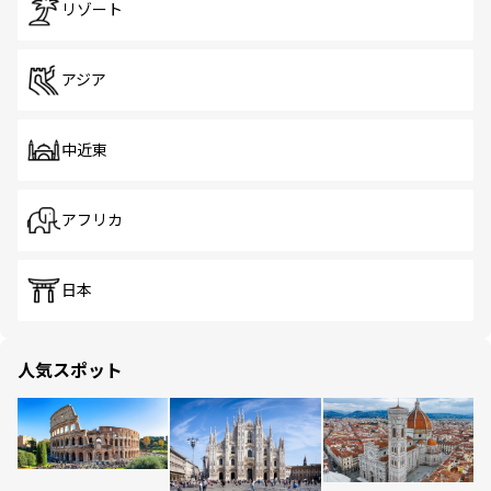
リゾート
アジア
中近東
アフリカ
日本
人気スポット