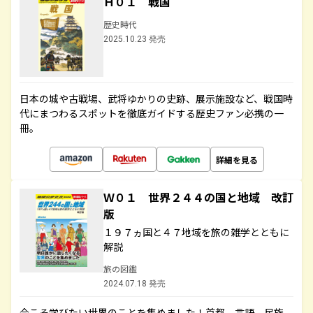
Ｈ０１ 戦国
歴史時代
2025.10.23 発売
日本の城や古戦場、武将ゆかりの史跡、展示施設など、戦国時
代にまつわるスポットを徹底ガイドする歴史ファン必携の一
冊。
詳細を見る
Ｗ０１ 世界２４４の国と地域 改訂
版
１９７ヵ国と４７地域を旅の雑学とともに
解説
旅の図鑑
2024.07.18 発売
今こそ学びたい世界のことを集めました！首都、言語、民族、