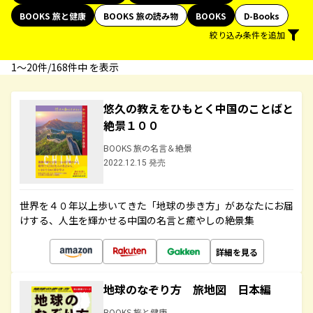
BOOKS 旅と健康
BOOKS 旅の読み物
BOOKS
D-Books
絞り込み条件を追加
1〜20件/168件中 を表示
悠久の教えをひもとく中国のことばと
絶景１００
BOOKS 旅の名言＆絶景
2022.12.15 発売
世界を４０年以上歩いてきた「地球の歩き方」があなたにお届
けする、人生を輝かせる中国の名言と癒やしの絶景集
詳細を見る
地球のなぞり方 旅地図 日本編
BOOKS 旅と健康