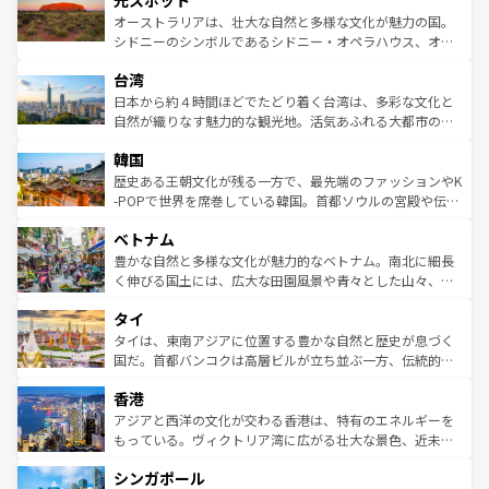
光スポット
しみながら、その多様性と豊かな歴史を感じることができ
おすすめ。エメラルドグリーンに輝く海をはじめ、豊かな
オーストラリアは、壮大な自然と多様な文化が魅力の国。
るだろう。車でのロードトリップや列車の旅も、アメリカ
文化や歴史が息づいている。「アロハスピリット」と呼ば
シドニーのシンボルであるシドニー・オペラハウス、オー
ならではの贅沢な旅のスタイルだ。 なお、新着のアメリカ
れるおもてなしの心で訪れる人々を迎えてくれるハワイの
ストラリア東海岸北部に広がる大サンゴ礁地帯グレートバ
情報は
コンテンツ一覧
を参照してほしい。
人々、おいしいローカルフードやハワイアンミュージッ
台湾
リアリーフや大陸中央部にそびえるウルル（エアーズロッ
ク、伝統的なフラダンスなど、すべてがハワイの魅力を彩
ク）、タスマニアの美しい原生林やケアンズの熱帯雨林な
日本から約４時間ほどでたどり着く台湾は、多彩な文化と
っている。訪れるたびに新しい発見と感動が待っているハ
ど、見どころがたくさん。また、カフェやワイン、オージ
自然が織りなす魅力的な観光地。活気あふれる大都市の台
ワイを、存分に味わってほしい。 なお、新着のハワイ情報
ービーフなどの食文化も豊かで、美味しいものであふれて
北やノスタルジックな町並みが人気な九份（ジォウフェ
は
コンテンツ一覧
を参照してほしい。
韓国
いる。アクティビティも充実しており、サーフィンやダイ
ン）、静ひつな山岳地帯である台湾東部など、都市の喧騒
ビング、ハイキングなど、アウトドア好きにはたまらな
と山間の静けさが共存しており、訪れる人に新しい発見と
歴史ある王朝文化が残る一方で、最先端のファッションやK
い。オーストラリアの多彩な魅力を存分に味わいつくそ
驚きをもたらしてくれる。また、奥深い台湾の食文化も魅
-POPで世界を席巻している韓国。首都ソウルの宮殿や伝統
う。 なお、新着のオーストラリア情報は
コンテンツ一覧
を
力で、夜市などの屋台グルメから高級料理、ヘルシーで美
家屋が並ぶエリアでは韓国の歴史と文化に浸ることがで
参照してほしい。
ベトナム
容にもいいと評判のスイーツなど、バラエティ豊かな料理
き、地方に足を延ばせば四季折々の自然美を楽しむことが
が味わえる。 なお、新着の台湾情報は
コンテンツ一覧
を参
できる。そして、キムチや焼肉、絶品のストリートフード
豊かな自然と多様な文化が魅力的なベトナム。南北に細長
照してほしい。
まで、さまざまな韓国料理が待っている。夜には、韓国な
く伸びる国土には、広大な田園風景や青々とした山々、世
らではのナイトライフも堪能できる。あたたかいホスピタ
界遺産に登録された壮大な自然景観が点在し、都市部では
タイ
リティに包まれながら、韓国の多彩な魅力を心ゆくまで味
急速な発展と共に伝統が息づく。ハノイの古い町並みやホ
わってみてほしい。 なお、新着の韓国情報は
コンテンツ一
ーチミン市のフランス統治時代の建物も、独特の雰囲気を
タイは、東南アジアに位置する豊かな自然と歴史が息づく
覧
を参照してほしい。
醸し出している。また、バラエティの豊かさとおいしさで
国だ。首都バンコクは高層ビルが立ち並ぶ一方、伝統的な
世界中の食通を魅了してやまないベトナム料理も魅力のひ
寺院や市場がいたるところに点在し、古きよき文化と現代
香港
とつ。フォーやバインミー、ベトナムコーヒーなどは、ぜ
の活気が交差している。北部ではチェンマイなどの山岳地
ひ現地で味わいたい。どの地域を訪れてもあたたかい人々
帯で自然と触れ合い、南部ではプーケットやクラビの美し
アジアと西洋の文化が交わる香港は、特有のエネルギーを
が旅行者を迎えてくれるので、きっと忘れられない旅にな
いビーチでリゾート気分を楽しむことができる。タイ料理
もっている。ヴィクトリア湾に広がる壮大な景色、近未来
るはずだ。 なお、新着のベトナム情報は
コンテンツ一覧
を
は世界的に有名で、屋台から高級レストランまで味覚を刺
的なアートスポット、そして歴史と現代が融合した町並
参照してほしい。
シンガポール
激する。気候は一年中温暖で、どの季節にも異なる楽しみ
み、どこを訪れても感動するはず。観光スポットが密集し