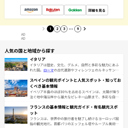
詳細を見る
…
1
2
3
9
AD
AD
人気の国と地域から探す
イタリア
イタリアは歴史、文化、グルメ、自然と多彩な魅力にあふ
れた国。
ローマ
の古代遺跡やフィレンツェのルネッサンス
美術、ヴェネツィアの運河など、歴史あるスポットはもち
スペインの観光ポイントと人気スポット・知ってお
ろん、トスカーナの美しい田園風景やアマルフィ海岸の絶
景など、自然景観も見逃せない。観光の合間には、本場の
くべき基本情報
ピザやパスタなど、絶品のイタリア料理を堪能することも
イベリア半島のほぼ80％を占めるスペインは、太陽が降り
できる。朝目覚めてから夜眠るまで、すべての瞬間を楽し
注ぐ地中海沿岸から雄大なピレネー山脈まで、多彩な自然
ませてくれるイタリアで、忘れられない旅をしてみよう！
と文化が詰まったヨーロッパ屈指の旅行先だ。多様な地域
なお、新着のイタリア情報は
コンテンツ一覧
を参照してほ
フランスの基本情報と観光ガイド・有名観光スポ
文化が根付くこの国では、情熱的なフラメンコ、熱気あふ
しい。
れる闘牛、そして美味しいタパスが生活の一部となってい
ット
る。首都マドリードの洗練された雰囲気や、バルセロナの
フランスは、世界中の旅行者を魅了し続けるヨーロッパ屈
アートに溢れた街角から、地方では古代ローマ遺跡や中世
指の観光地だ。首都パリのエッフェル塔やルーブル美術館
の城塞都市、穏やかなビーチリゾートまで多彩な表情を見