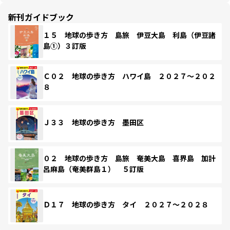
新刊ガイドブック
１５ 地球の歩き方 島旅 伊豆大島 利島（伊豆諸
島①）３訂版
Ｃ０２ 地球の歩き方 ハワイ島 ２０２７～２０２
８
Ｊ３３ 地球の歩き方 墨田区
０２ 地球の歩き方 島旅 奄美大島 喜界島 加計
呂麻島（奄美群島１） ５訂版
Ｄ１７ 地球の歩き方 タイ ２０２７～２０２８