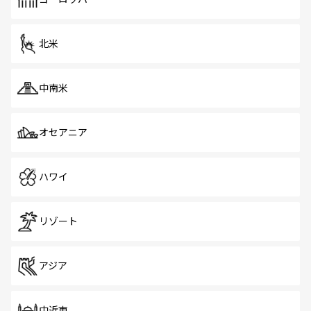
だ。訪れる人を飽きさせないシンガポールで、多様な魅力
を体感しよう。 なお、新着のシンガポール情報は
コンテン
ツ一覧
を参照してほしい。
北米
中南米
オセアニア
ハワイ
リゾート
アジア
中近東