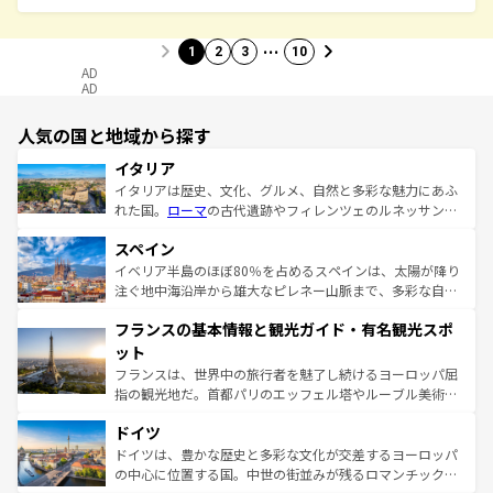
…
1
2
3
10
AD
AD
人気の国と地域から探す
イタリア
イタリアは歴史、文化、グルメ、自然と多彩な魅力にあふ
れた国。
ローマ
の古代遺跡やフィレンツェのルネッサンス
美術、ヴェネツィアの運河など、歴史あるスポットはもち
スペイン
ろん、トスカーナの美しい田園風景やアマルフィ海岸の絶
景など、自然景観も見逃せない。観光の合間には、本場の
イベリア半島のほぼ80％を占めるスペインは、太陽が降り
ピザやパスタなど、絶品のイタリア料理を堪能することも
注ぐ地中海沿岸から雄大なピレネー山脈まで、多彩な自然
できる。朝目覚めてから夜眠るまで、すべての瞬間を楽し
と文化が詰まったヨーロッパ屈指の旅行先だ。多様な地域
フランスの基本情報と観光ガイド・有名観光スポ
ませてくれるイタリアで、忘れられない旅をしてみよう！
文化が根付くこの国では、情熱的なフラメンコ、熱気あふ
なお、新着のイタリア情報は
コンテンツ一覧
を参照してほ
れる闘牛、そして美味しいタパスが生活の一部となってい
ット
しい。
る。首都マドリードの洗練された雰囲気や、バルセロナの
フランスは、世界中の旅行者を魅了し続けるヨーロッパ屈
アートに溢れた街角から、地方では古代ローマ遺跡や中世
指の観光地だ。首都パリのエッフェル塔やルーブル美術館
の城塞都市、穏やかなビーチリゾートまで多彩な表情を見
といった象徴的なスポットから、田舎町の古風な美しさま
せる。地方によって風土や気候が異なるスペインはその個
ドイツ
で、幅広い魅力が詰まっている。華麗な宮殿、歴史的な大
性で訪れる人を魅了する。 なお、新着のスペイン情報は
コ
聖堂、美しいビーチ、そして豊かな自然が、訪れる者を心
ドイツは、豊かな歴史と多彩な文化が交差するヨーロッパ
ンテンツ一覧
を参照してほしい。
から魅了する。また、フランスは美食の国としても知ら
の中心に位置する国。中世の街並みが残るロマンチック街
れ、フランス料理はユネスコ無形文化遺産にも登録されて