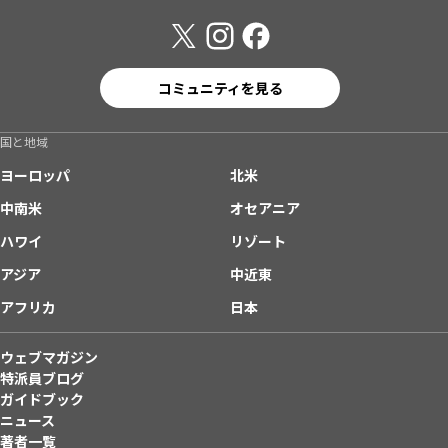
コミュニティを見る
国と地域
ヨーロッパ
北米
中南米
オセアニア
ハワイ
リゾート
アジア
中近東
アフリカ
日本
ウェブマガジン
特派員ブログ
ガイドブック
ニュース
著者一覧