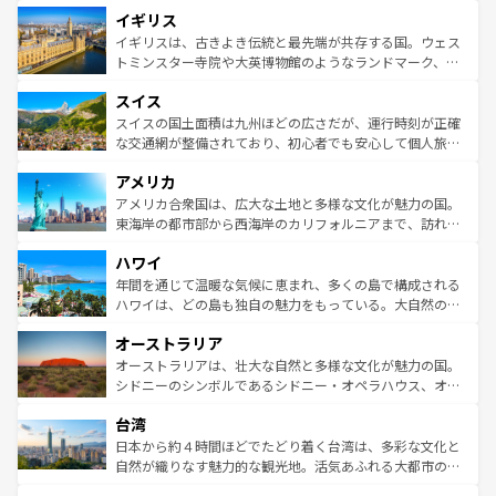
道から、未来を先取りするようなモダンな都市まで多様な
イギリス
いる。シャンパンの発祥地であるランス、プロヴァンスの
顔を持つこの国は、どこを歩いても飽きることがない。ベ
香り高いラベンダー畑など、多彩な楽しみ方が可能だ。さ
ルリンの文化的活気、バイエルン州のアルプスの絶景、そ
イギリスは、古きよき伝統と最先端が共存する国。ウェス
らに、パリ以外の地域にも魅力が溢れており、どの街角に
してライン川沿いのワイン畑といった風景は必見。ビール
トミンスター寺院や大英博物館のようなランドマーク、歴
も豊かな歴史と文化が息づいている。パリ以外の個性あふ
とソーセージを味わいながら地元の人と過ごす楽しい時間
史ある大学都市、美しい丘陵地帯や牧歌的な風景など、エ
れる地方に足を運ぶとそれぞれで全く異なる文化を体験で
スイス
は、お酒好きな人にはぜひ体験してほしい。 なお、新着の
リアごとに異なる魅力がある。また、優雅なアフタヌーン
きるだろう。 なお、新着のフランス情報は
コンテンツ一覧
ドイツ情報は
コンテンツ一覧
を参照してほしい。
ティー、ビール好きにはたまらない英国パブ、サッカー観
スイスの国土面積は九州ほどの広さだが、運行時刻が正確
を参照してほしい。
戦など、本場だからこそできる体験も豊富。イギリスを旅
な交通網が整備されており、初心者でも安心して個人旅行
して楽しみつくそう。 なお、新着のイギリス情報は
コンテ
を楽しめる。日本同様に時刻表どおりの旅が可能だ。中世
アメリカ
ンツ一覧
を参照してほしい。
の建物がそのまま残る町や、スイスならではのユニークな
博物館もあり、アルプス観光だけでなく町歩きも満喫する
アメリカ合衆国は、広大な土地と多様な文化が魅力の国。
ことができる。国民の所得が高いため物価も高いが、旅行
東海岸の都市部から西海岸のカリフォルニアまで、訪れる
者向けの交通パス提供のサービスもあり、うまく活用すれ
場所ごとに異なる風景と体験が待っている。ニューヨーク
ハワイ
ば市内交通費無料で観光を楽しむこともできる。 なお、新
のような巨大都市は、観光、ショッピング、エンターテイ
着のスイス情報は
コンテンツ一覧
を参照してほしい。
ンメントが詰まった刺激的なスポットだ。一方、アメリカ
年間を通じて温暖な気候に恵まれ、多くの島で構成される
西部には大自然が広がり、グランドキャニオンやイエロー
ハワイは、どの島も独自の魅力をもっている。大自然の神
ストーン国立公園といった絶景が堪能できる。さらに、南
秘を感じたいなら、火山が生み出した壮大な景観を誇るハ
オーストラリア
部のニューオーリンズでは、音楽と美食が融合した独特の
ワイ島は見逃せない。また、定番の観光地といえばオアフ
文化が魅力。旅行者はアメリカの各地域で異なる魅力を楽
島だが、静かな自然を求めるならマウイ島やカウアイ島が
オーストラリアは、壮大な自然と多様な文化が魅力の国。
しみながら、その多様性と豊かな歴史を感じることができ
おすすめ。エメラルドグリーンに輝く海をはじめ、豊かな
シドニーのシンボルであるシドニー・オペラハウス、オー
るだろう。車でのロードトリップや列車の旅も、アメリカ
文化や歴史が息づいている。「アロハスピリット」と呼ば
ストラリア東海岸北部に広がる大サンゴ礁地帯グレートバ
ならではの贅沢な旅のスタイルだ。 なお、新着のアメリカ
台湾
れるおもてなしの心で訪れる人々を迎えてくれるハワイの
リアリーフや大陸中央部にそびえるウルル（エアーズロッ
情報は
コンテンツ一覧
を参照してほしい。
人々、おいしいローカルフードやハワイアンミュージッ
ク）、タスマニアの美しい原生林やケアンズの熱帯雨林な
日本から約４時間ほどでたどり着く台湾は、多彩な文化と
ク、伝統的なフラダンスなど、すべてがハワイの魅力を彩
ど、見どころがたくさん。また、カフェやワイン、オージ
自然が織りなす魅力的な観光地。活気あふれる大都市の台
っている。訪れるたびに新しい発見と感動が待っているハ
ービーフなどの食文化も豊かで、美味しいものであふれて
北やノスタルジックな町並みが人気な九份（ジォウフェ