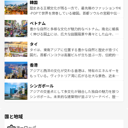
ワイを、存分に味わってほしい。 なお、新着のハワイ情報
韓国
いる。アクティビティも充実しており、サーフィンやダイ
ン）、静ひつな山岳地帯である台湾東部など、都市の喧騒
は
コンテンツ一覧
を参照してほしい。
ビング、ハイキングなど、アウトドア好きにはたまらな
と山間の静けさが共存しており、訪れる人に新しい発見と
歴史ある王朝文化が残る一方で、最先端のファッションやK
い。オーストラリアの多彩な魅力を存分に味わいつくそ
驚きをもたらしてくれる。また、奥深い台湾の食文化も魅
-POPで世界を席巻している韓国。首都ソウルの宮殿や伝統
う。 なお、新着のオーストラリア情報は
コンテンツ一覧
を
力で、夜市などの屋台グルメから高級料理、ヘルシーで美
家屋が並ぶエリアでは韓国の歴史と文化に浸ることがで
参照してほしい。
ベトナム
容にもいいと評判のスイーツなど、バラエティ豊かな料理
き、地方に足を延ばせば四季折々の自然美を楽しむことが
が味わえる。 なお、新着の台湾情報は
コンテンツ一覧
を参
できる。そして、キムチや焼肉、絶品のストリートフード
豊かな自然と多様な文化が魅力的なベトナム。南北に細長
照してほしい。
まで、さまざまな韓国料理が待っている。夜には、韓国な
く伸びる国土には、広大な田園風景や青々とした山々、世
らではのナイトライフも堪能できる。あたたかいホスピタ
界遺産に登録された壮大な自然景観が点在し、都市部では
タイ
リティに包まれながら、韓国の多彩な魅力を心ゆくまで味
急速な発展と共に伝統が息づく。ハノイの古い町並みやホ
わってみてほしい。 なお、新着の韓国情報は
コンテンツ一
ーチミン市のフランス統治時代の建物も、独特の雰囲気を
タイは、東南アジアに位置する豊かな自然と歴史が息づく
覧
を参照してほしい。
醸し出している。また、バラエティの豊かさとおいしさで
国だ。首都バンコクは高層ビルが立ち並ぶ一方、伝統的な
世界中の食通を魅了してやまないベトナム料理も魅力のひ
寺院や市場がいたるところに点在し、古きよき文化と現代
香港
とつ。フォーやバインミー、ベトナムコーヒーなどは、ぜ
の活気が交差している。北部ではチェンマイなどの山岳地
ひ現地で味わいたい。どの地域を訪れてもあたたかい人々
帯で自然と触れ合い、南部ではプーケットやクラビの美し
アジアと西洋の文化が交わる香港は、特有のエネルギーを
が旅行者を迎えてくれるので、きっと忘れられない旅にな
いビーチでリゾート気分を楽しむことができる。タイ料理
もっている。ヴィクトリア湾に広がる壮大な景色、近未来
るはずだ。 なお、新着のベトナム情報は
コンテンツ一覧
を
は世界的に有名で、屋台から高級レストランまで味覚を刺
的なアートスポット、そして歴史と現代が融合した町並
参照してほしい。
シンガポール
激する。気候は一年中温暖で、どの季節にも異なる楽しみ
み、どこを訪れても感動するはず。観光スポットが密集し
が待っている。親しみやすいタイの人々、仏教を中心とし
ており、効率よく見どころを回れるのも魅力。息をのむよ
アジアの交差点として多文化が融合した独自の魅力を放つ
た文化、そして多様な観光資源が、訪れる旅人を魅了し続
うな絶景から文化的な体験まで、香港を存分に楽しみ尽く
シンガポール。未来的な建築物が並ぶマリーナベイ、歴史
ける。 なお、新着のタイ情報は
コンテンツ一覧
を参照して
そう。 なお、新着の香港情報は
コンテンツ一覧
を参照して
と伝統を感じられるエスニックタウン、多数の緑豊かな公
ほしい。
ほしい。
園や自然保護区など、自然が調和した近代的な景観と文化
の多様性あふれるカラフルな町は、どこを歩いても新しい
国と地域
発見がある。さらに、治安のよさや充実した公共交通機関
も、旅行者にとっては魅力的なポイント。グルメも豊富
で、ホーカーズは地元の風情を楽しめる外せないスポット
ヨーロッパ