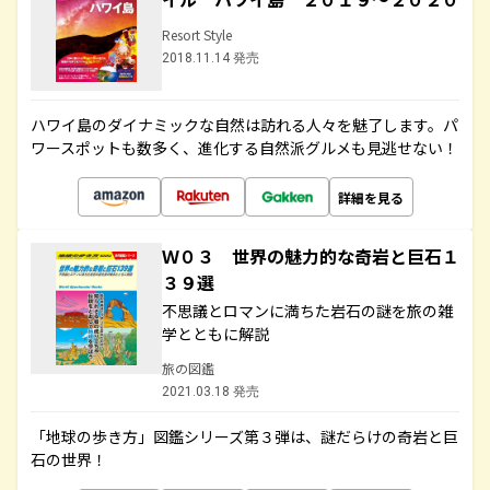
Resort Style
2018.11.14 発売
ハワイ島のダイナミックな自然は訪れる人々を魅了します。パ
ワースポットも数多く、進化する自然派グルメも見逃せない！
詳細を見る
Ｗ０３ 世界の魅力的な奇岩と巨石１
３９選
不思議とロマンに満ちた岩石の謎を旅の雑
学とともに解説
旅の図鑑
2021.03.18 発売
「地球の歩き方」図鑑シリーズ第３弾は、謎だらけの奇岩と巨
石の世界！