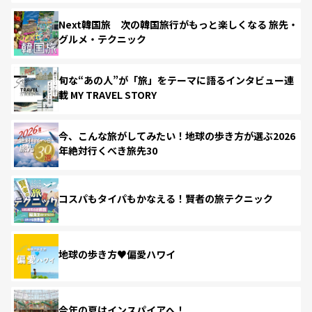
Next韓国旅 次の韓国旅行がもっと楽しくなる 旅先・
グルメ・テクニック
旬な“あの人”が「旅」をテーマに語るインタビュー連
載 MY TRAVEL STORY
今、こんな旅がしてみたい！地球の歩き方が選ぶ2026
年絶対行くべき旅先30
コスパもタイパもかなえる！賢者の旅テクニック
地球の歩き方♥偏愛ハワイ
今年の夏はインスパイアへ！