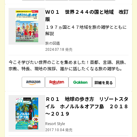
Ｗ０１ 世界２４４の国と地域 改訂
版
１９７ヵ国と４７地域を旅の雑学とともに
解説
旅の図鑑
2024.07.18 発売
今こそ学びたい世界のことを集めました！首都、言語、民族、
宗教、特長、現地の挨拶、誰かに話したくなる旅の雑学も。
詳細を見る
Ｒ０１ 地球の歩き方 リゾートスタ
イル ホノルル＆オアフ島 ２０１８
～２０１９
Resort Style
2017.10.04 発売