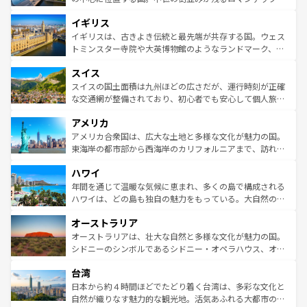
ンテンツ一覧
を参照してほしい。
れ、フランス料理はユネスコ無形文化遺産にも登録されて
道から、未来を先取りするようなモダンな都市まで多様な
イギリス
いる。シャンパンの発祥地であるランス、プロヴァンスの
顔を持つこの国は、どこを歩いても飽きることがない。ベ
香り高いラベンダー畑など、多彩な楽しみ方が可能だ。さ
ルリンの文化的活気、バイエルン州のアルプスの絶景、そ
イギリスは、古きよき伝統と最先端が共存する国。ウェス
らに、パリ以外の地域にも魅力が溢れており、どの街角に
してライン川沿いのワイン畑といった風景は必見。ビール
トミンスター寺院や大英博物館のようなランドマーク、歴
も豊かな歴史と文化が息づいている。パリ以外の個性あふ
とソーセージを味わいながら地元の人と過ごす楽しい時間
史ある大学都市、美しい丘陵地帯や牧歌的な風景など、エ
れる地方に足を運ぶとそれぞれで全く異なる文化を体験で
スイス
は、お酒好きな人にはぜひ体験してほしい。 なお、新着の
リアごとに異なる魅力がある。また、優雅なアフタヌーン
きるだろう。 なお、新着のフランス情報は
コンテンツ一覧
ドイツ情報は
コンテンツ一覧
を参照してほしい。
ティー、ビール好きにはたまらない英国パブ、サッカー観
スイスの国土面積は九州ほどの広さだが、運行時刻が正確
を参照してほしい。
戦など、本場だからこそできる体験も豊富。イギリスを旅
な交通網が整備されており、初心者でも安心して個人旅行
して楽しみつくそう。 なお、新着のイギリス情報は
コンテ
を楽しめる。日本同様に時刻表どおりの旅が可能だ。中世
アメリカ
ンツ一覧
を参照してほしい。
の建物がそのまま残る町や、スイスならではのユニークな
博物館もあり、アルプス観光だけでなく町歩きも満喫する
アメリカ合衆国は、広大な土地と多様な文化が魅力の国。
ことができる。国民の所得が高いため物価も高いが、旅行
東海岸の都市部から西海岸のカリフォルニアまで、訪れる
者向けの交通パス提供のサービスもあり、うまく活用すれ
場所ごとに異なる風景と体験が待っている。ニューヨーク
ハワイ
ば市内交通費無料で観光を楽しむこともできる。 なお、新
のような巨大都市は、観光、ショッピング、エンターテイ
着のスイス情報は
コンテンツ一覧
を参照してほしい。
ンメントが詰まった刺激的なスポットだ。一方、アメリカ
年間を通じて温暖な気候に恵まれ、多くの島で構成される
西部には大自然が広がり、グランドキャニオンやイエロー
ハワイは、どの島も独自の魅力をもっている。大自然の神
ストーン国立公園といった絶景が堪能できる。さらに、南
秘を感じたいなら、火山が生み出した壮大な景観を誇るハ
オーストラリア
部のニューオーリンズでは、音楽と美食が融合した独特の
ワイ島は見逃せない。また、定番の観光地といえばオアフ
文化が魅力。旅行者はアメリカの各地域で異なる魅力を楽
島だが、静かな自然を求めるならマウイ島やカウアイ島が
オーストラリアは、壮大な自然と多様な文化が魅力の国。
しみながら、その多様性と豊かな歴史を感じることができ
おすすめ。エメラルドグリーンに輝く海をはじめ、豊かな
シドニーのシンボルであるシドニー・オペラハウス、オー
るだろう。車でのロードトリップや列車の旅も、アメリカ
文化や歴史が息づいている。「アロハスピリット」と呼ば
ストラリア東海岸北部に広がる大サンゴ礁地帯グレートバ
ならではの贅沢な旅のスタイルだ。 なお、新着のアメリカ
台湾
れるおもてなしの心で訪れる人々を迎えてくれるハワイの
リアリーフや大陸中央部にそびえるウルル（エアーズロッ
情報は
コンテンツ一覧
を参照してほしい。
人々、おいしいローカルフードやハワイアンミュージッ
ク）、タスマニアの美しい原生林やケアンズの熱帯雨林な
日本から約４時間ほどでたどり着く台湾は、多彩な文化と
ク、伝統的なフラダンスなど、すべてがハワイの魅力を彩
ど、見どころがたくさん。また、カフェやワイン、オージ
自然が織りなす魅力的な観光地。活気あふれる大都市の台