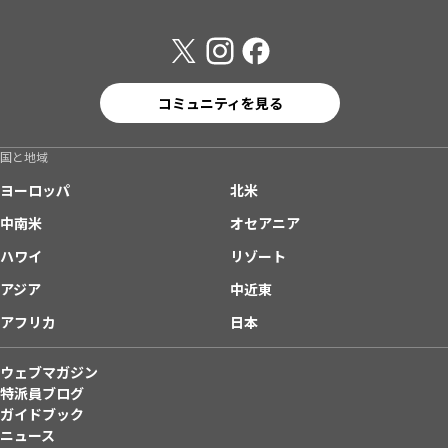
コミュニティを見る
国と地域
ヨーロッパ
北米
中南米
オセアニア
ハワイ
リゾート
アジア
中近東
アフリカ
日本
ウェブマガジン
特派員ブログ
ガイドブック
ニュース