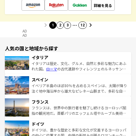
詳細を見る
…
1
2
3
12
AD
AD
人気の国と地域から探す
イタリア
イタリアは歴史、文化、グルメ、自然と多彩な魅力にあふ
れた国。
ローマ
の古代遺跡やフィレンツェのルネッサンス
美術、ヴェネツィアの運河など、歴史あるスポットはもち
スペイン
ろん、トスカーナの美しい田園風景やアマルフィ海岸の絶
景など、自然景観も見逃せない。観光の合間には、本場の
イベリア半島のほぼ80％を占めるスペインは、太陽が降り
ピザやパスタなど、絶品のイタリア料理を堪能することも
注ぐ地中海沿岸から雄大なピレネー山脈まで、多彩な自然
できる。朝目覚めてから夜眠るまで、すべての瞬間を楽し
と文化が詰まったヨーロッパ屈指の旅行先だ。多様な地域
フランス
ませてくれるイタリアで、忘れられない旅をしてみよう！
文化が根付くこの国では、情熱的なフラメンコ、熱気あふ
なお、新着のイタリア情報は
コンテンツ一覧
を参照してほ
れる闘牛、そして美味しいタパスが生活の一部となってい
フランスは、世界中の旅行者を魅了し続けるヨーロッパ屈
しい。
る。首都マドリードの洗練された雰囲気や、バルセロナの
指の観光地だ。首都パリのエッフェル塔やルーブル美術館
アートに溢れた街角から、地方では古代ローマ遺跡や中世
といった象徴的なスポットから、田舎町の古風な美しさま
ドイツ
の城塞都市、穏やかなビーチリゾートまで多彩な表情を見
で、幅広い魅力が詰まっている。華麗な宮殿、歴史的な大
せる。地方によって風土や気候が異なるスペインはその個
聖堂、美しいビーチ、そして豊かな自然が、訪れる者を心
ドイツは、豊かな歴史と多彩な文化が交差するヨーロッパ
性で訪れる人を魅了する。 なお、新着のスペイン情報は
コ
から魅了する。また、フランスは美食の国としても知ら
の中心に位置する国。中世の街並みが残るロマンチック街