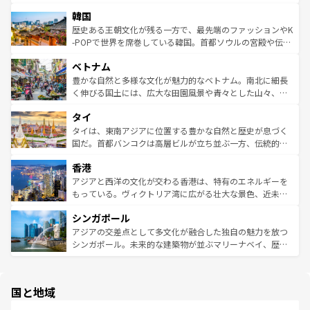
っている。訪れるたびに新しい発見と感動が待っているハ
ービーフなどの食文化も豊かで、美味しいものであふれて
北やノスタルジックな町並みが人気な九份（ジォウフェ
ワイを、存分に味わってほしい。 なお、新着のハワイ情報
韓国
いる。アクティビティも充実しており、サーフィンやダイ
ン）、静ひつな山岳地帯である台湾東部など、都市の喧騒
は
コンテンツ一覧
を参照してほしい。
ビング、ハイキングなど、アウトドア好きにはたまらな
と山間の静けさが共存しており、訪れる人に新しい発見と
歴史ある王朝文化が残る一方で、最先端のファッションやK
い。オーストラリアの多彩な魅力を存分に味わいつくそ
驚きをもたらしてくれる。また、奥深い台湾の食文化も魅
-POPで世界を席巻している韓国。首都ソウルの宮殿や伝統
う。 なお、新着のオーストラリア情報は
コンテンツ一覧
を
力で、夜市などの屋台グルメから高級料理、ヘルシーで美
家屋が並ぶエリアでは韓国の歴史と文化に浸ることがで
参照してほしい。
ベトナム
容にもいいと評判のスイーツなど、バラエティ豊かな料理
き、地方に足を延ばせば四季折々の自然美を楽しむことが
が味わえる。 なお、新着の台湾情報は
コンテンツ一覧
を参
できる。そして、キムチや焼肉、絶品のストリートフード
豊かな自然と多様な文化が魅力的なベトナム。南北に細長
照してほしい。
まで、さまざまな韓国料理が待っている。夜には、韓国な
く伸びる国土には、広大な田園風景や青々とした山々、世
らではのナイトライフも堪能できる。あたたかいホスピタ
界遺産に登録された壮大な自然景観が点在し、都市部では
タイ
リティに包まれながら、韓国の多彩な魅力を心ゆくまで味
急速な発展と共に伝統が息づく。ハノイの古い町並みやホ
わってみてほしい。 なお、新着の韓国情報は
コンテンツ一
ーチミン市のフランス統治時代の建物も、独特の雰囲気を
タイは、東南アジアに位置する豊かな自然と歴史が息づく
覧
を参照してほしい。
醸し出している。また、バラエティの豊かさとおいしさで
国だ。首都バンコクは高層ビルが立ち並ぶ一方、伝統的な
世界中の食通を魅了してやまないベトナム料理も魅力のひ
寺院や市場がいたるところに点在し、古きよき文化と現代
香港
とつ。フォーやバインミー、ベトナムコーヒーなどは、ぜ
の活気が交差している。北部ではチェンマイなどの山岳地
ひ現地で味わいたい。どの地域を訪れてもあたたかい人々
帯で自然と触れ合い、南部ではプーケットやクラビの美し
アジアと西洋の文化が交わる香港は、特有のエネルギーを
が旅行者を迎えてくれるので、きっと忘れられない旅にな
いビーチでリゾート気分を楽しむことができる。タイ料理
もっている。ヴィクトリア湾に広がる壮大な景色、近未来
るはずだ。 なお、新着のベトナム情報は
コンテンツ一覧
を
は世界的に有名で、屋台から高級レストランまで味覚を刺
的なアートスポット、そして歴史と現代が融合した町並
参照してほしい。
シンガポール
激する。気候は一年中温暖で、どの季節にも異なる楽しみ
み、どこを訪れても感動するはず。観光スポットが密集し
が待っている。親しみやすいタイの人々、仏教を中心とし
ており、効率よく見どころを回れるのも魅力。息をのむよ
アジアの交差点として多文化が融合した独自の魅力を放つ
た文化、そして多様な観光資源が、訪れる旅人を魅了し続
うな絶景から文化的な体験まで、香港を存分に楽しみ尽く
シンガポール。未来的な建築物が並ぶマリーナベイ、歴史
ける。 なお、新着のタイ情報は
コンテンツ一覧
を参照して
そう。 なお、新着の香港情報は
コンテンツ一覧
を参照して
と伝統を感じられるエスニックタウン、多数の緑豊かな公
ほしい。
ほしい。
園や自然保護区など、自然が調和した近代的な景観と文化
の多様性あふれるカラフルな町は、どこを歩いても新しい
国と地域
発見がある。さらに、治安のよさや充実した公共交通機関
も、旅行者にとっては魅力的なポイント。グルメも豊富