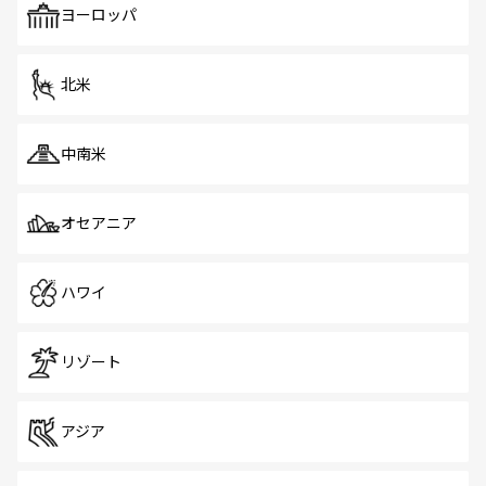
で、ホーカーズは地元の風情を楽しめる外せないスポット
ヨーロッパ
だ。訪れる人を飽きさせないシンガポールで、多様な魅力
を体感しよう。 なお、新着のシンガポール情報は
コンテン
ツ一覧
を参照してほしい。
北米
中南米
オセアニア
ハワイ
リゾート
アジア