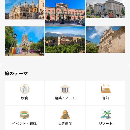
旅のテーマ
飲食
建築・アート
宿泊
イベント・観戦
世界遺産
リゾート