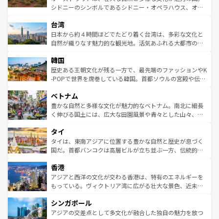
るだろう。車でのロードトリップや列車の旅も、アメリカ
文化や歴史が息づいている。「アロハスピリット」と呼ば
シドニーのシンボルであるシドニー・オペラハウス、オー
ならではの贅沢な旅のスタイルだ。 なお、新着のアメリカ
れるおもてなしの心で訪れる人々を迎えてくれるハワイの
ストラリア東海岸北部に広がる大サンゴ礁地帯グレートバ
情報は
コンテンツ一覧
を参照してほしい。
人々、おいしいローカルフードやハワイアンミュージッ
台湾
リアリーフや大陸中央部にそびえるウルル（エアーズロッ
ク、伝統的なフラダンスなど、すべてがハワイの魅力を彩
ク）、タスマニアの美しい原生林やケアンズの熱帯雨林な
日本から約４時間ほどでたどり着く台湾は、多彩な文化と
っている。訪れるたびに新しい発見と感動が待っているハ
ど、見どころがたくさん。また、カフェやワイン、オージ
自然が織りなす魅力的な観光地。活気あふれる大都市の台
ワイを、存分に味わってほしい。 なお、新着のハワイ情報
ービーフなどの食文化も豊かで、美味しいものであふれて
北やノスタルジックな町並みが人気な九份（ジォウフェ
は
コンテンツ一覧
を参照してほしい。
韓国
いる。アクティビティも充実しており、サーフィンやダイ
ン）、静ひつな山岳地帯である台湾東部など、都市の喧騒
ビング、ハイキングなど、アウトドア好きにはたまらな
と山間の静けさが共存しており、訪れる人に新しい発見と
歴史ある王朝文化が残る一方で、最先端のファッションやK
い。オーストラリアの多彩な魅力を存分に味わいつくそ
驚きをもたらしてくれる。また、奥深い台湾の食文化も魅
-POPで世界を席巻している韓国。首都ソウルの宮殿や伝統
う。 なお、新着のオーストラリア情報は
コンテンツ一覧
を
力で、夜市などの屋台グルメから高級料理、ヘルシーで美
家屋が並ぶエリアでは韓国の歴史と文化に浸ることがで
参照してほしい。
ベトナム
容にもいいと評判のスイーツなど、バラエティ豊かな料理
き、地方に足を延ばせば四季折々の自然美を楽しむことが
が味わえる。 なお、新着の台湾情報は
コンテンツ一覧
を参
できる。そして、キムチや焼肉、絶品のストリートフード
豊かな自然と多様な文化が魅力的なベトナム。南北に細長
照してほしい。
まで、さまざまな韓国料理が待っている。夜には、韓国な
く伸びる国土には、広大な田園風景や青々とした山々、世
らではのナイトライフも堪能できる。あたたかいホスピタ
界遺産に登録された壮大な自然景観が点在し、都市部では
タイ
リティに包まれながら、韓国の多彩な魅力を心ゆくまで味
急速な発展と共に伝統が息づく。ハノイの古い町並みやホ
わってみてほしい。 なお、新着の韓国情報は
コンテンツ一
ーチミン市のフランス統治時代の建物も、独特の雰囲気を
タイは、東南アジアに位置する豊かな自然と歴史が息づく
覧
を参照してほしい。
醸し出している。また、バラエティの豊かさとおいしさで
国だ。首都バンコクは高層ビルが立ち並ぶ一方、伝統的な
世界中の食通を魅了してやまないベトナム料理も魅力のひ
寺院や市場がいたるところに点在し、古きよき文化と現代
香港
とつ。フォーやバインミー、ベトナムコーヒーなどは、ぜ
の活気が交差している。北部ではチェンマイなどの山岳地
ひ現地で味わいたい。どの地域を訪れてもあたたかい人々
帯で自然と触れ合い、南部ではプーケットやクラビの美し
アジアと西洋の文化が交わる香港は、特有のエネルギーを
が旅行者を迎えてくれるので、きっと忘れられない旅にな
いビーチでリゾート気分を楽しむことができる。タイ料理
もっている。ヴィクトリア湾に広がる壮大な景色、近未来
るはずだ。 なお、新着のベトナム情報は
コンテンツ一覧
を
は世界的に有名で、屋台から高級レストランまで味覚を刺
的なアートスポット、そして歴史と現代が融合した町並
参照してほしい。
シンガポール
激する。気候は一年中温暖で、どの季節にも異なる楽しみ
み、どこを訪れても感動するはず。観光スポットが密集し
が待っている。親しみやすいタイの人々、仏教を中心とし
ており、効率よく見どころを回れるのも魅力。息をのむよ
アジアの交差点として多文化が融合した独自の魅力を放つ