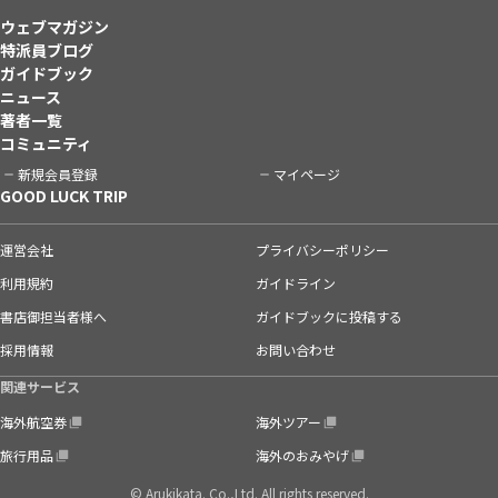
ウェブマガジン
特派員ブログ
ガイドブック
ニュース
著者一覧
コミュニティ
新規会員登録
マイページ
GOOD LUCK TRIP
運営会社
プライバシーポリシー
利用規約
ガイドライン
書店御担当者様へ
ガイドブックに投稿する
採用情報
お問い合わせ
関連サービス
海外航空券
海外ツアー
旅行用品
海外のおみやげ
© Arukikata. Co.,Ltd. All rights reserved.