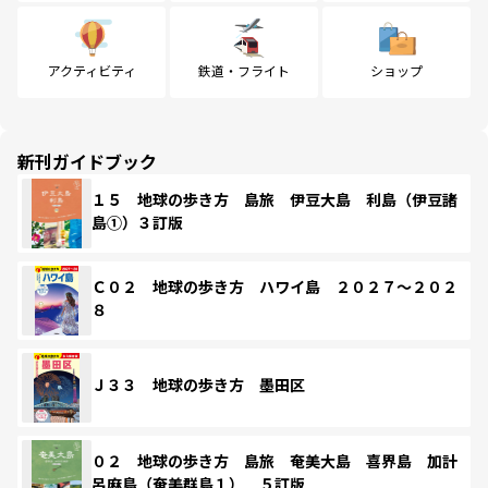
アクティビティ
鉄道・フライト
ショップ
新刊ガイドブック
１５ 地球の歩き方 島旅 伊豆大島 利島（伊豆諸
島①）３訂版
Ｃ０２ 地球の歩き方 ハワイ島 ２０２７～２０２
８
Ｊ３３ 地球の歩き方 墨田区
０２ 地球の歩き方 島旅 奄美大島 喜界島 加計
呂麻島（奄美群島１） ５訂版