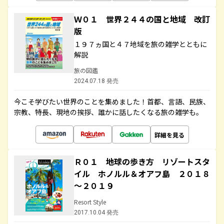
Ｗ０１ 世界２４４の国と地域 改訂
版
１９７ヵ国と４７地域を旅の雑学とともに
解説
旅の図鑑
2024.07.18 発売
今こそ学びたい世界のことを集めました！首都、言語、民族、
宗教、特長、現地の挨拶、誰かに話したくなる旅の雑学も。
詳細を見る
Ｒ０１ 地球の歩き方 リゾートスタ
イル ホノルル＆オアフ島 ２０１８
～２０１９
Resort Style
2017.10.04 発売