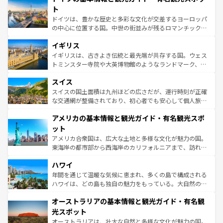
性で訪れる人を魅了する。 なお、新着のスペイン情報は
コ
聖堂、美しいビーチ、そして豊かな自然が、訪れる者を心
ト
ンテンツ一覧
を参照してほしい。
から魅了する。また、フランスは美食の国としても知ら
ドイツは、豊かな歴史と多彩な文化が交差するヨーロッパ
れ、フランス料理はユネスコ無形文化遺産にも登録されて
の中心に位置する国。中世の街並みが残るロマンチック街
いる。シャンパンの発祥地であるランス、プロヴァンスの
道から、未来を先取りするようなモダンな都市まで多様な
香り高いラベンダー畑など、多彩な楽しみ方が可能だ。さ
イギリス
顔を持つこの国は、どこを歩いても飽きることがない。ベ
らに、パリ以外の地域にも魅力が溢れており、どの街角に
ルリンの文化的活気、バイエルン州のアルプスの絶景、そ
イギリスは、古きよき伝統と最先端が共存する国。ウェス
も豊かな歴史と文化が息づいている。パリ以外の個性あふ
してライン川沿いのワイン畑といった風景は必見。ビール
トミンスター寺院や大英博物館のようなランドマーク、歴
れる地方に足を運ぶとそれぞれで全く異なる文化を体験で
とソーセージを味わいながら地元の人と過ごす楽しい時間
史ある大学都市、美しい丘陵地帯や牧歌的な風景など、エ
きるだろう。 なお、新着のフランス情報は
コンテンツ一覧
スイス
は、お酒好きな人にはぜひ体験してほしい。 なお、新着の
リアごとに異なる魅力がある。また、優雅なアフタヌーン
を参照してほしい。
ドイツ情報は
コンテンツ一覧
を参照してほしい。
ティー、ビール好きにはたまらない英国パブ、サッカー観
スイスの国土面積は九州ほどの広さだが、運行時刻が正確
戦など、本場だからこそできる体験も豊富。イギリスを旅
な交通網が整備されており、初心者でも安心して個人旅行
して楽しみつくそう。 なお、新着のイギリス情報は
コンテ
を楽しめる。日本同様に時刻表どおりの旅が可能だ。中世
アメリカの基本情報と観光ガイド・有名観光スポ
ンツ一覧
を参照してほしい。
の建物がそのまま残る町や、スイスならではのユニークな
博物館もあり、アルプス観光だけでなく町歩きも満喫する
ット
ことができる。国民の所得が高いため物価も高いが、旅行
アメリカ合衆国は、広大な土地と多様な文化が魅力の国。
者向けの交通パス提供のサービスもあり、うまく活用すれ
東海岸の都市部から西海岸のカリフォルニアまで、訪れる
ば市内交通費無料で観光を楽しむこともできる。 なお、新
場所ごとに異なる風景と体験が待っている。ニューヨーク
着のスイス情報は
コンテンツ一覧
を参照してほしい。
ハワイ
のような巨大都市は、観光、ショッピング、エンターテイ
ンメントが詰まった刺激的なスポットだ。一方、アメリカ
年間を通じて温暖な気候に恵まれ、多くの島で構成される
西部には大自然が広がり、グランドキャニオンやイエロー
ハワイは、どの島も独自の魅力をもっている。大自然の神
ストーン国立公園といった絶景が堪能できる。さらに、南
秘を感じたいなら、火山が生み出した壮大な景観を誇るハ
オーストラリアの基本情報と観光ガイド・有名観
部のニューオーリンズでは、音楽と美食が融合した独特の
ワイ島は見逃せない。また、定番の観光地といえばオアフ
文化が魅力。旅行者はアメリカの各地域で異なる魅力を楽
島だが、静かな自然を求めるならマウイ島やカウアイ島が
光スポット
しみながら、その多様性と豊かな歴史を感じることができ
おすすめ。エメラルドグリーンに輝く海をはじめ、豊かな
オーストラリアは、壮大な自然と多様な文化が魅力の国。