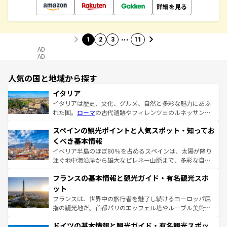
詳細を見る
…
1
2
3
11
AD
AD
人気の国と地域から探す
イタリア
イタリアは歴史、文化、グルメ、自然と多彩な魅力にあふ
れた国。
ローマ
の古代遺跡やフィレンツェのルネッサンス
美術、ヴェネツィアの運河など、歴史あるスポットはもち
スペインの観光ポイントと人気スポット・知ってお
ろん、トスカーナの美しい田園風景やアマルフィ海岸の絶
景など、自然景観も見逃せない。観光の合間には、本場の
くべき基本情報
ピザやパスタなど、絶品のイタリア料理を堪能することも
イベリア半島のほぼ80％を占めるスペインは、太陽が降り
できる。朝目覚めてから夜眠るまで、すべての瞬間を楽し
注ぐ地中海沿岸から雄大なピレネー山脈まで、多彩な自然
ませてくれるイタリアで、忘れられない旅をしてみよう！
と文化が詰まったヨーロッパ屈指の旅行先だ。多様な地域
なお、新着のイタリア情報は
コンテンツ一覧
を参照してほ
フランスの基本情報と観光ガイド・有名観光スポ
文化が根付くこの国では、情熱的なフラメンコ、熱気あふ
しい。
れる闘牛、そして美味しいタパスが生活の一部となってい
ット
る。首都マドリードの洗練された雰囲気や、バルセロナの
フランスは、世界中の旅行者を魅了し続けるヨーロッパ屈
アートに溢れた街角から、地方では古代ローマ遺跡や中世
指の観光地だ。首都パリのエッフェル塔やルーブル美術館
の城塞都市、穏やかなビーチリゾートまで多彩な表情を見
といった象徴的なスポットから、田舎町の古風な美しさま
せる。地方によって風土や気候が異なるスペインはその個
ドイツの基本情報と観光ガイド・有名観光スポッ
で、幅広い魅力が詰まっている。華麗な宮殿、歴史的な大