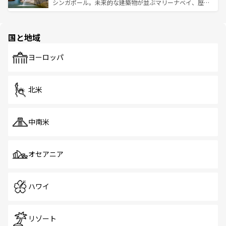
た文化、そして多様な観光資源が、訪れる旅人を魅了し続
うな絶景から文化的な体験まで、香港を存分に楽しみ尽く
シンガポール。未来的な建築物が並ぶマリーナベイ、歴史
ける。 なお、新着のタイ情報は
コンテンツ一覧
を参照して
そう。 なお、新着の香港情報は
コンテンツ一覧
を参照して
と伝統を感じられるエスニックタウン、多数の緑豊かな公
ほしい。
ほしい。
園や自然保護区など、自然が調和した近代的な景観と文化
の多様性あふれるカラフルな町は、どこを歩いても新しい
国と地域
発見がある。さらに、治安のよさや充実した公共交通機関
も、旅行者にとっては魅力的なポイント。グルメも豊富
で、ホーカーズは地元の風情を楽しめる外せないスポット
ヨーロッパ
だ。訪れる人を飽きさせないシンガポールで、多様な魅力
を体感しよう。 なお、新着のシンガポール情報は
コンテン
ツ一覧
を参照してほしい。
北米
中南米
オセアニア
ハワイ
リゾート