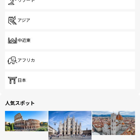
リゾート
アジア
中近東
アフリカ
日本
人気スポット