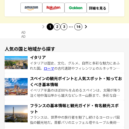
詳細を見る
…
1
2
3
16
AD
AD
人気の国と地域から探す
イタリア
イタリアは歴史、文化、グルメ、自然と多彩な魅力にあふ
れた国。
ローマ
の古代遺跡やフィレンツェのルネッサンス
美術、ヴェネツィアの運河など、歴史あるスポットはもち
スペインの観光ポイントと人気スポット・知ってお
ろん、トスカーナの美しい田園風景やアマルフィ海岸の絶
景など、自然景観も見逃せない。観光の合間には、本場の
くべき基本情報
ピザやパスタなど、絶品のイタリア料理を堪能することも
イベリア半島のほぼ80％を占めるスペインは、太陽が降り
できる。朝目覚めてから夜眠るまで、すべての瞬間を楽し
注ぐ地中海沿岸から雄大なピレネー山脈まで、多彩な自然
ませてくれるイタリアで、忘れられない旅をしてみよう！
と文化が詰まったヨーロッパ屈指の旅行先だ。多様な地域
なお、新着のイタリア情報は
コンテンツ一覧
を参照してほ
フランスの基本情報と観光ガイド・有名観光スポ
文化が根付くこの国では、情熱的なフラメンコ、熱気あふ
しい。
れる闘牛、そして美味しいタパスが生活の一部となってい
ット
る。首都マドリードの洗練された雰囲気や、バルセロナの
フランスは、世界中の旅行者を魅了し続けるヨーロッパ屈
アートに溢れた街角から、地方では古代ローマ遺跡や中世
指の観光地だ。首都パリのエッフェル塔やルーブル美術館
の城塞都市、穏やかなビーチリゾートまで多彩な表情を見
といった象徴的なスポットから、田舎町の古風な美しさま