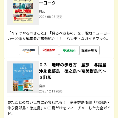
ーヨーク
Plat
2024.08.08 発売
「ＮＹでやるべきこと」「見るべきもの」を、現地ニューヨー
カーと達人編集者が厳選紹介！！ ハンディなガイドブック。
詳細を見る
０３ 地球の歩き方 島旅 与論島
沖永良部島 徳之島～奄美群島②～
３訂版
島旅
2025.12.11 発売
見たことのない世界に心奪われる！ 奄美群島南部「与論島・
沖永良部島・徳之島」の三島だけをフィーチャーした完全ガイ
ド。