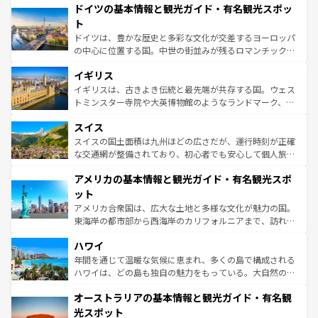
せる。地方によって風土や気候が異なるスペインはその個
ドイツの基本情報と観光ガイド・有名観光スポッ
で、幅広い魅力が詰まっている。華麗な宮殿、歴史的な大
性で訪れる人を魅了する。 なお、新着のスペイン情報は
コ
聖堂、美しいビーチ、そして豊かな自然が、訪れる者を心
ト
ンテンツ一覧
を参照してほしい。
から魅了する。また、フランスは美食の国としても知ら
ドイツは、豊かな歴史と多彩な文化が交差するヨーロッパ
れ、フランス料理はユネスコ無形文化遺産にも登録されて
の中心に位置する国。中世の街並みが残るロマンチック街
いる。シャンパンの発祥地であるランス、プロヴァンスの
道から、未来を先取りするようなモダンな都市まで多様な
香り高いラベンダー畑など、多彩な楽しみ方が可能だ。さ
イギリス
顔を持つこの国は、どこを歩いても飽きることがない。ベ
らに、パリ以外の地域にも魅力が溢れており、どの街角に
ルリンの文化的活気、バイエルン州のアルプスの絶景、そ
イギリスは、古きよき伝統と最先端が共存する国。ウェス
も豊かな歴史と文化が息づいている。パリ以外の個性あふ
してライン川沿いのワイン畑といった風景は必見。ビール
トミンスター寺院や大英博物館のようなランドマーク、歴
れる地方に足を運ぶとそれぞれで全く異なる文化を体験で
とソーセージを味わいながら地元の人と過ごす楽しい時間
史ある大学都市、美しい丘陵地帯や牧歌的な風景など、エ
きるだろう。 なお、新着のフランス情報は
コンテンツ一覧
スイス
は、お酒好きな人にはぜひ体験してほしい。 なお、新着の
リアごとに異なる魅力がある。また、優雅なアフタヌーン
を参照してほしい。
ドイツ情報は
コンテンツ一覧
を参照してほしい。
ティー、ビール好きにはたまらない英国パブ、サッカー観
スイスの国土面積は九州ほどの広さだが、運行時刻が正確
戦など、本場だからこそできる体験も豊富。イギリスを旅
な交通網が整備されており、初心者でも安心して個人旅行
して楽しみつくそう。 なお、新着のイギリス情報は
コンテ
を楽しめる。日本同様に時刻表どおりの旅が可能だ。中世
アメリカの基本情報と観光ガイド・有名観光スポ
ンツ一覧
を参照してほしい。
の建物がそのまま残る町や、スイスならではのユニークな
博物館もあり、アルプス観光だけでなく町歩きも満喫する
ット
ことができる。国民の所得が高いため物価も高いが、旅行
アメリカ合衆国は、広大な土地と多様な文化が魅力の国。
者向けの交通パス提供のサービスもあり、うまく活用すれ
東海岸の都市部から西海岸のカリフォルニアまで、訪れる
ば市内交通費無料で観光を楽しむこともできる。 なお、新
場所ごとに異なる風景と体験が待っている。ニューヨーク
着のスイス情報は
コンテンツ一覧
を参照してほしい。
ハワイ
のような巨大都市は、観光、ショッピング、エンターテイ
ンメントが詰まった刺激的なスポットだ。一方、アメリカ
年間を通じて温暖な気候に恵まれ、多くの島で構成される
西部には大自然が広がり、グランドキャニオンやイエロー
ハワイは、どの島も独自の魅力をもっている。大自然の神
ストーン国立公園といった絶景が堪能できる。さらに、南
秘を感じたいなら、火山が生み出した壮大な景観を誇るハ
オーストラリアの基本情報と観光ガイド・有名観
部のニューオーリンズでは、音楽と美食が融合した独特の
ワイ島は見逃せない。また、定番の観光地といえばオアフ
文化が魅力。旅行者はアメリカの各地域で異なる魅力を楽
島だが、静かな自然を求めるならマウイ島やカウアイ島が
光スポット