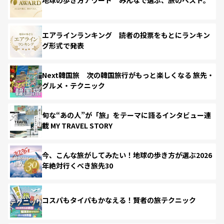
地球の歩き方アワード みんなで選ぶ、旅のベスト。
エアラインランキング 読者の投票をもとにランキン
グ形式で発表
Next韓国旅 次の韓国旅行がもっと楽しくなる 旅先・
グルメ・テクニック
旬な“あの人”が「旅」をテーマに語るインタビュー連
載 MY TRAVEL STORY
今、こんな旅がしてみたい！地球の歩き方が選ぶ2026
年絶対行くべき旅先30
コスパもタイパもかなえる！賢者の旅テクニック