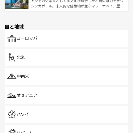
ており、効率よく見どころを回れるのも魅力。息をのむよ
アジアの交差点として多文化が融合した独自の魅力を放つ
た文化、そして多様な観光資源が、訪れる旅人を魅了し続
うな絶景から文化的な体験まで、香港を存分に楽しみ尽く
シンガポール。未来的な建築物が並ぶマリーナベイ、歴史
ける。 なお、新着のタイ情報は
コンテンツ一覧
を参照して
そう。 なお、新着の香港情報は
コンテンツ一覧
を参照して
と伝統を感じられるエスニックタウン、多数の緑豊かな公
ほしい。
ほしい。
園や自然保護区など、自然が調和した近代的な景観と文化
の多様性あふれるカラフルな町は、どこを歩いても新しい
国と地域
発見がある。さらに、治安のよさや充実した公共交通機関
も、旅行者にとっては魅力的なポイント。グルメも豊富
で、ホーカーズは地元の風情を楽しめる外せないスポット
ヨーロッパ
だ。訪れる人を飽きさせないシンガポールで、多様な魅力
を体感しよう。 なお、新着のシンガポール情報は
コンテン
ツ一覧
を参照してほしい。
北米
中南米
オセアニア
ハワイ