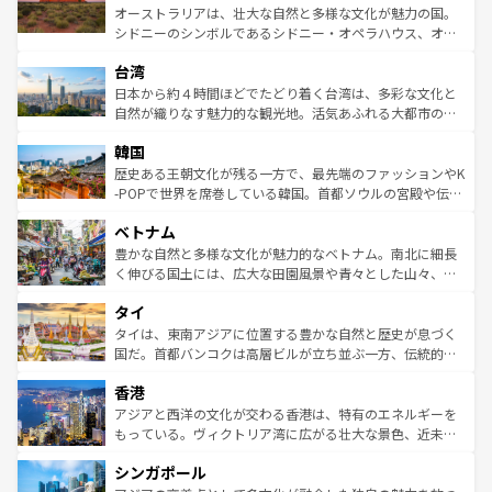
しみながら、その多様性と豊かな歴史を感じることができ
おすすめ。エメラルドグリーンに輝く海をはじめ、豊かな
オーストラリアは、壮大な自然と多様な文化が魅力の国。
るだろう。車でのロードトリップや列車の旅も、アメリカ
文化や歴史が息づいている。「アロハスピリット」と呼ば
シドニーのシンボルであるシドニー・オペラハウス、オー
ならではの贅沢な旅のスタイルだ。 なお、新着のアメリカ
れるおもてなしの心で訪れる人々を迎えてくれるハワイの
ストラリア東海岸北部に広がる大サンゴ礁地帯グレートバ
情報は
コンテンツ一覧
を参照してほしい。
人々、おいしいローカルフードやハワイアンミュージッ
台湾
リアリーフや大陸中央部にそびえるウルル（エアーズロッ
ク、伝統的なフラダンスなど、すべてがハワイの魅力を彩
ク）、タスマニアの美しい原生林やケアンズの熱帯雨林な
日本から約４時間ほどでたどり着く台湾は、多彩な文化と
っている。訪れるたびに新しい発見と感動が待っているハ
ど、見どころがたくさん。また、カフェやワイン、オージ
自然が織りなす魅力的な観光地。活気あふれる大都市の台
ワイを、存分に味わってほしい。 なお、新着のハワイ情報
ービーフなどの食文化も豊かで、美味しいものであふれて
北やノスタルジックな町並みが人気な九份（ジォウフェ
は
コンテンツ一覧
を参照してほしい。
韓国
いる。アクティビティも充実しており、サーフィンやダイ
ン）、静ひつな山岳地帯である台湾東部など、都市の喧騒
ビング、ハイキングなど、アウトドア好きにはたまらな
と山間の静けさが共存しており、訪れる人に新しい発見と
歴史ある王朝文化が残る一方で、最先端のファッションやK
い。オーストラリアの多彩な魅力を存分に味わいつくそ
驚きをもたらしてくれる。また、奥深い台湾の食文化も魅
-POPで世界を席巻している韓国。首都ソウルの宮殿や伝統
う。 なお、新着のオーストラリア情報は
コンテンツ一覧
を
力で、夜市などの屋台グルメから高級料理、ヘルシーで美
家屋が並ぶエリアでは韓国の歴史と文化に浸ることがで
参照してほしい。
ベトナム
容にもいいと評判のスイーツなど、バラエティ豊かな料理
き、地方に足を延ばせば四季折々の自然美を楽しむことが
が味わえる。 なお、新着の台湾情報は
コンテンツ一覧
を参
できる。そして、キムチや焼肉、絶品のストリートフード
豊かな自然と多様な文化が魅力的なベトナム。南北に細長
照してほしい。
まで、さまざまな韓国料理が待っている。夜には、韓国な
く伸びる国土には、広大な田園風景や青々とした山々、世
らではのナイトライフも堪能できる。あたたかいホスピタ
界遺産に登録された壮大な自然景観が点在し、都市部では
タイ
リティに包まれながら、韓国の多彩な魅力を心ゆくまで味
急速な発展と共に伝統が息づく。ハノイの古い町並みやホ
わってみてほしい。 なお、新着の韓国情報は
コンテンツ一
ーチミン市のフランス統治時代の建物も、独特の雰囲気を
タイは、東南アジアに位置する豊かな自然と歴史が息づく
覧
を参照してほしい。
醸し出している。また、バラエティの豊かさとおいしさで
国だ。首都バンコクは高層ビルが立ち並ぶ一方、伝統的な
世界中の食通を魅了してやまないベトナム料理も魅力のひ
寺院や市場がいたるところに点在し、古きよき文化と現代
香港
とつ。フォーやバインミー、ベトナムコーヒーなどは、ぜ
の活気が交差している。北部ではチェンマイなどの山岳地
ひ現地で味わいたい。どの地域を訪れてもあたたかい人々
帯で自然と触れ合い、南部ではプーケットやクラビの美し
アジアと西洋の文化が交わる香港は、特有のエネルギーを
が旅行者を迎えてくれるので、きっと忘れられない旅にな
いビーチでリゾート気分を楽しむことができる。タイ料理
もっている。ヴィクトリア湾に広がる壮大な景色、近未来
るはずだ。 なお、新着のベトナム情報は
コンテンツ一覧
を
は世界的に有名で、屋台から高級レストランまで味覚を刺
的なアートスポット、そして歴史と現代が融合した町並
参照してほしい。
シンガポール
激する。気候は一年中温暖で、どの季節にも異なる楽しみ
み、どこを訪れても感動するはず。観光スポットが密集し
が待っている。親しみやすいタイの人々、仏教を中心とし