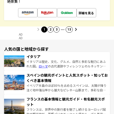
絶景集！
詳細を見る
…
1
2
3
13
AD
AD
人気の国と地域から探す
イタリア
イタリアは歴史、文化、グルメ、自然と多彩な魅力にあふ
れた国。
ローマ
の古代遺跡やフィレンツェのルネッサンス
美術、ヴェネツィアの運河など、歴史あるスポットはもち
スペインの観光ポイントと人気スポット・知ってお
ろん、トスカーナの美しい田園風景やアマルフィ海岸の絶
景など、自然景観も見逃せない。観光の合間には、本場の
くべき基本情報
ピザやパスタなど、絶品のイタリア料理を堪能することも
イベリア半島のほぼ80％を占めるスペインは、太陽が降り
できる。朝目覚めてから夜眠るまで、すべての瞬間を楽し
注ぐ地中海沿岸から雄大なピレネー山脈まで、多彩な自然
ませてくれるイタリアで、忘れられない旅をしてみよう！
と文化が詰まったヨーロッパ屈指の旅行先だ。多様な地域
なお、新着のイタリア情報は
コンテンツ一覧
を参照してほ
フランスの基本情報と観光ガイド・有名観光スポ
文化が根付くこの国では、情熱的なフラメンコ、熱気あふ
しい。
れる闘牛、そして美味しいタパスが生活の一部となってい
ット
る。首都マドリードの洗練された雰囲気や、バルセロナの
フランスは、世界中の旅行者を魅了し続けるヨーロッパ屈
アートに溢れた街角から、地方では古代ローマ遺跡や中世
指の観光地だ。首都パリのエッフェル塔やルーブル美術館