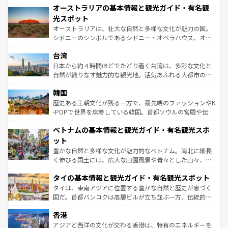
文化が魅力。旅行者はアメリカの各地域で異なる魅力を楽
オーストラリアの基本情報と観光ガイド・有名観
ワイ島は見逃せない。また、定番の観光地といえばオアフ
しみながら、その多様性と豊かな歴史を感じることができ
島だが、静かな自然を求めるならマウイ島やカウアイ島が
光スポット
るだろう。車でのロードトリップや列車の旅も、アメリカ
おすすめ。エメラルドグリーンに輝く海をはじめ、豊かな
オーストラリアは、壮大な自然と多様な文化が魅力の国。
ならではの贅沢な旅のスタイルだ。 なお、新着のアメリカ
文化や歴史が息づいている。「アロハスピリット」と呼ば
シドニーのシンボルであるシドニー・オペラハウス、オー
情報は
コンテンツ一覧
を参照してほしい。
れるおもてなしの心で訪れる人々を迎えてくれるハワイの
ストラリア東海岸北部に広がる大サンゴ礁地帯グレートバ
人々、おいしいローカルフードやハワイアンミュージッ
台湾
リアリーフや大陸中央部にそびえるウルル（エアーズロッ
ク、伝統的なフラダンスなど、すべてがハワイの魅力を彩
ク）、タスマニアの美しい原生林やケアンズの熱帯雨林な
日本から約４時間ほどでたどり着く台湾は、多彩な文化と
っている。訪れるたびに新しい発見と感動が待っているハ
ど、見どころがたくさん。また、カフェやワイン、オージ
自然が織りなす魅力的な観光地。活気あふれる大都市の台
ワイを、存分に味わってほしい。 なお、新着のハワイ情報
ービーフなどの食文化も豊かで、美味しいものであふれて
北やノスタルジックな町並みが人気な九份（ジォウフェ
は
コンテンツ一覧
を参照してほしい。
韓国
いる。アクティビティも充実しており、サーフィンやダイ
ン）、静ひつな山岳地帯である台湾東部など、都市の喧騒
ビング、ハイキングなど、アウトドア好きにはたまらな
と山間の静けさが共存しており、訪れる人に新しい発見と
歴史ある王朝文化が残る一方で、最先端のファッションやK
い。オーストラリアの多彩な魅力を存分に味わいつくそ
驚きをもたらしてくれる。また、奥深い台湾の食文化も魅
-POPで世界を席巻している韓国。首都ソウルの宮殿や伝統
う。 なお、新着のオーストラリア情報は
コンテンツ一覧
を
力で、夜市などの屋台グルメから高級料理、ヘルシーで美
家屋が並ぶエリアでは韓国の歴史と文化に浸ることがで
参照してほしい。
ベトナムの基本情報と観光ガイド・有名観光スポ
容にもいいと評判のスイーツなど、バラエティ豊かな料理
き、地方に足を延ばせば四季折々の自然美を楽しむことが
が味わえる。 なお、新着の台湾情報は
コンテンツ一覧
を参
できる。そして、キムチや焼肉、絶品のストリートフード
ット
照してほしい。
まで、さまざまな韓国料理が待っている。夜には、韓国な
豊かな自然と多様な文化が魅力的なベトナム。南北に細長
らではのナイトライフも堪能できる。あたたかいホスピタ
く伸びる国土には、広大な田園風景や青々とした山々、世
リティに包まれながら、韓国の多彩な魅力を心ゆくまで味
界遺産に登録された壮大な自然景観が点在し、都市部では
わってみてほしい。 なお、新着の韓国情報は
コンテンツ一
タイの基本情報と観光ガイド・有名観光スポット
急速な発展と共に伝統が息づく。ハノイの古い町並みやホ
覧
を参照してほしい。
ーチミン市のフランス統治時代の建物も、独特の雰囲気を
タイは、東南アジアに位置する豊かな自然と歴史が息づく
醸し出している。また、バラエティの豊かさとおいしさで
国だ。首都バンコクは高層ビルが立ち並ぶ一方、伝統的な
世界中の食通を魅了してやまないベトナム料理も魅力のひ
寺院や市場がいたるところに点在し、古きよき文化と現代
香港
とつ。フォーやバインミー、ベトナムコーヒーなどは、ぜ
の活気が交差している。北部ではチェンマイなどの山岳地
ひ現地で味わいたい。どの地域を訪れてもあたたかい人々
帯で自然と触れ合い、南部ではプーケットやクラビの美し
アジアと西洋の文化が交わる香港は、特有のエネルギーを