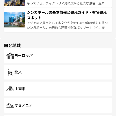
が旅行者を迎えてくれるので、きっと忘れられない旅にな
いビーチでリゾート気分を楽しむことができる。タイ料理
もっている。ヴィクトリア湾に広がる壮大な景色、近未来
るはずだ。 なお、新着のベトナム情報は
コンテンツ一覧
を
は世界的に有名で、屋台から高級レストランまで味覚を刺
的なアートスポット、そして歴史と現代が融合した町並
参照してほしい。
シンガポールの基本情報と観光ガイド・有名観光
激する。気候は一年中温暖で、どの季節にも異なる楽しみ
み、どこを訪れても感動するはず。観光スポットが密集し
が待っている。親しみやすいタイの人々、仏教を中心とし
ており、効率よく見どころを回れるのも魅力。息をのむよ
スポット
た文化、そして多様な観光資源が、訪れる旅人を魅了し続
うな絶景から文化的な体験まで、香港を存分に楽しみ尽く
アジアの交差点として多文化が融合した独自の魅力を放つ
ける。 なお、新着のタイ情報は
コンテンツ一覧
を参照して
そう。 なお、新着の香港情報は
コンテンツ一覧
を参照して
シンガポール。未来的な建築物が並ぶマリーナベイ、歴史
ほしい。
ほしい。
と伝統を感じられるエスニックタウン、多数の緑豊かな公
園や自然保護区など、自然が調和した近代的な景観と文化
の多様性あふれるカラフルな町は、どこを歩いても新しい
国と地域
発見がある。さらに、治安のよさや充実した公共交通機関
も、旅行者にとっては魅力的なポイント。グルメも豊富
で、ホーカーズは地元の風情を楽しめる外せないスポット
ヨーロッパ
だ。訪れる人を飽きさせないシンガポールで、多様な魅力
を体感しよう。 なお、新着のシンガポール情報は
コンテン
ツ一覧
を参照してほしい。
北米
中南米
オセアニア