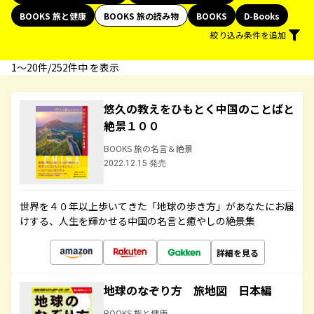
BOOKS 旅と健康
BOOKS 旅の読み物
BOOKS
D-Books
絞り込み条件を追加
1〜20件/252件中 を表示
悠久の教えをひもとく中国のことばと
絶景１００
BOOKS 旅の名言＆絶景
2022.12.15 発売
世界を４０年以上歩いてきた「地球の歩き方」があなたにお届
けする、人生を輝かせる中国の名言と癒やしの絶景集
詳細を見る
地球のなぞり方 旅地図 日本編
BOOKS 旅と健康