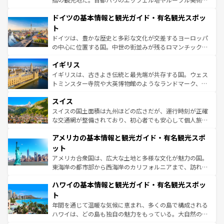
の城塞都市、穏やかなビーチリゾートまで多彩な表情を見
といった象徴的なスポットから、田舎町の古風な美しさま
せる。地方によって風土や気候が異なるスペインはその個
ドイツの基本情報と観光ガイド・有名観光スポッ
で、幅広い魅力が詰まっている。華麗な宮殿、歴史的な大
性で訪れる人を魅了する。 なお、新着のスペイン情報は
コ
聖堂、美しいビーチ、そして豊かな自然が、訪れる者を心
ト
ンテンツ一覧
を参照してほしい。
から魅了する。また、フランスは美食の国としても知ら
ドイツは、豊かな歴史と多彩な文化が交差するヨーロッパ
れ、フランス料理はユネスコ無形文化遺産にも登録されて
の中心に位置する国。中世の街並みが残るロマンチック街
いる。シャンパンの発祥地であるランス、プロヴァンスの
道から、未来を先取りするようなモダンな都市まで多様な
香り高いラベンダー畑など、多彩な楽しみ方が可能だ。さ
イギリス
顔を持つこの国は、どこを歩いても飽きることがない。ベ
らに、パリ以外の地域にも魅力が溢れており、どの街角に
ルリンの文化的活気、バイエルン州のアルプスの絶景、そ
イギリスは、古きよき伝統と最先端が共存する国。ウェス
も豊かな歴史と文化が息づいている。パリ以外の個性あふ
してライン川沿いのワイン畑といった風景は必見。ビール
トミンスター寺院や大英博物館のようなランドマーク、歴
れる地方に足を運ぶとそれぞれで全く異なる文化を体験で
とソーセージを味わいながら地元の人と過ごす楽しい時間
史ある大学都市、美しい丘陵地帯や牧歌的な風景など、エ
きるだろう。 なお、新着のフランス情報は
コンテンツ一覧
スイス
は、お酒好きな人にはぜひ体験してほしい。 なお、新着の
リアごとに異なる魅力がある。また、優雅なアフタヌーン
を参照してほしい。
ドイツ情報は
コンテンツ一覧
を参照してほしい。
ティー、ビール好きにはたまらない英国パブ、サッカー観
スイスの国土面積は九州ほどの広さだが、運行時刻が正確
戦など、本場だからこそできる体験も豊富。イギリスを旅
な交通網が整備されており、初心者でも安心して個人旅行
して楽しみつくそう。 なお、新着のイギリス情報は
コンテ
を楽しめる。日本同様に時刻表どおりの旅が可能だ。中世
アメリカの基本情報と観光ガイド・有名観光スポ
ンツ一覧
を参照してほしい。
の建物がそのまま残る町や、スイスならではのユニークな
博物館もあり、アルプス観光だけでなく町歩きも満喫する
ット
ことができる。国民の所得が高いため物価も高いが、旅行
アメリカ合衆国は、広大な土地と多様な文化が魅力の国。
者向けの交通パス提供のサービスもあり、うまく活用すれ
東海岸の都市部から西海岸のカリフォルニアまで、訪れる
ば市内交通費無料で観光を楽しむこともできる。 なお、新
場所ごとに異なる風景と体験が待っている。ニューヨーク
着のスイス情報は
コンテンツ一覧
を参照してほしい。
ハワイの基本情報と観光ガイド・有名観光スポッ
のような巨大都市は、観光、ショッピング、エンターテイ
ンメントが詰まった刺激的なスポットだ。一方、アメリカ
ト
西部には大自然が広がり、グランドキャニオンやイエロー
年間を通じて温暖な気候に恵まれ、多くの島で構成される
ストーン国立公園といった絶景が堪能できる。さらに、南
ハワイは、どの島も独自の魅力をもっている。大自然の神
部のニューオーリンズでは、音楽と美食が融合した独特の
秘を感じたいなら、火山が生み出した壮大な景観を誇るハ