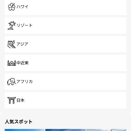
ハワイ
リゾート
アジア
中近東
アフリカ
日本
人気スポット