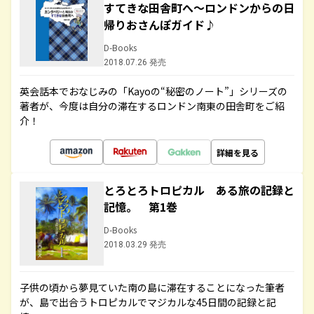
すてきな田舎町へ～ロンドンからの日
帰りおさんぽガイド♪
D-Books
2018.07.26 発売
英会話本でおなじみの「Kayoの“秘密のノート”」シリーズの
著者が、今度は自分の滞在するロンドン南東の田舎町をご紹
介！
詳細を見る
とろとろトロピカル ある旅の記録と
記憶。 第1巻
D-Books
2018.03.29 発売
子供の頃から夢見ていた南の島に滞在することになった筆者
が、島で出合うトロピカルでマジカルな45日間の記録と記