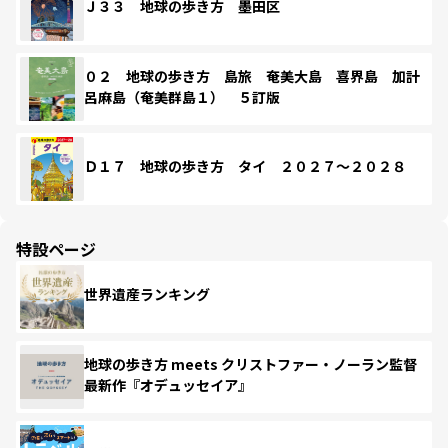
Ｊ３３ 地球の歩き方 墨田区
０２ 地球の歩き方 島旅 奄美大島 喜界島 加計
呂麻島（奄美群島１） ５訂版
Ｄ１７ 地球の歩き方 タイ ２０２７～２０２８
特設ページ
世界遺産ランキング
地球の歩き方 meets クリストファー・ノーラン監督
最新作『オデュッセイア』