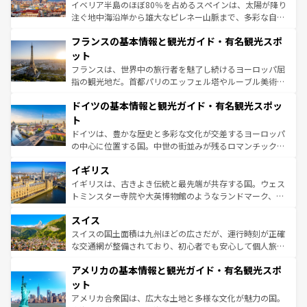
ピザやパスタなど、絶品のイタリア料理を堪能することも
イベリア半島のほぼ80％を占めるスペインは、太陽が降り
できる。朝目覚めてから夜眠るまで、すべての瞬間を楽し
注ぐ地中海沿岸から雄大なピレネー山脈まで、多彩な自然
ませてくれるイタリアで、忘れられない旅をしてみよう！
と文化が詰まったヨーロッパ屈指の旅行先だ。多様な地域
なお、新着のイタリア情報は
コンテンツ一覧
を参照してほ
フランスの基本情報と観光ガイド・有名観光スポ
文化が根付くこの国では、情熱的なフラメンコ、熱気あふ
しい。
れる闘牛、そして美味しいタパスが生活の一部となってい
ット
る。首都マドリードの洗練された雰囲気や、バルセロナの
フランスは、世界中の旅行者を魅了し続けるヨーロッパ屈
アートに溢れた街角から、地方では古代ローマ遺跡や中世
指の観光地だ。首都パリのエッフェル塔やルーブル美術館
の城塞都市、穏やかなビーチリゾートまで多彩な表情を見
といった象徴的なスポットから、田舎町の古風な美しさま
せる。地方によって風土や気候が異なるスペインはその個
ドイツの基本情報と観光ガイド・有名観光スポッ
で、幅広い魅力が詰まっている。華麗な宮殿、歴史的な大
性で訪れる人を魅了する。 なお、新着のスペイン情報は
コ
聖堂、美しいビーチ、そして豊かな自然が、訪れる者を心
ト
ンテンツ一覧
を参照してほしい。
から魅了する。また、フランスは美食の国としても知ら
ドイツは、豊かな歴史と多彩な文化が交差するヨーロッパ
れ、フランス料理はユネスコ無形文化遺産にも登録されて
の中心に位置する国。中世の街並みが残るロマンチック街
いる。シャンパンの発祥地であるランス、プロヴァンスの
道から、未来を先取りするようなモダンな都市まで多様な
香り高いラベンダー畑など、多彩な楽しみ方が可能だ。さ
イギリス
顔を持つこの国は、どこを歩いても飽きることがない。ベ
らに、パリ以外の地域にも魅力が溢れており、どの街角に
ルリンの文化的活気、バイエルン州のアルプスの絶景、そ
イギリスは、古きよき伝統と最先端が共存する国。ウェス
も豊かな歴史と文化が息づいている。パリ以外の個性あふ
してライン川沿いのワイン畑といった風景は必見。ビール
トミンスター寺院や大英博物館のようなランドマーク、歴
れる地方に足を運ぶとそれぞれで全く異なる文化を体験で
とソーセージを味わいながら地元の人と過ごす楽しい時間
史ある大学都市、美しい丘陵地帯や牧歌的な風景など、エ
きるだろう。 なお、新着のフランス情報は
コンテンツ一覧
スイス
は、お酒好きな人にはぜひ体験してほしい。 なお、新着の
リアごとに異なる魅力がある。また、優雅なアフタヌーン
を参照してほしい。
ドイツ情報は
コンテンツ一覧
を参照してほしい。
ティー、ビール好きにはたまらない英国パブ、サッカー観
スイスの国土面積は九州ほどの広さだが、運行時刻が正確
戦など、本場だからこそできる体験も豊富。イギリスを旅
な交通網が整備されており、初心者でも安心して個人旅行
して楽しみつくそう。 なお、新着のイギリス情報は
コンテ
を楽しめる。日本同様に時刻表どおりの旅が可能だ。中世
アメリカの基本情報と観光ガイド・有名観光スポ
ンツ一覧
を参照してほしい。
の建物がそのまま残る町や、スイスならではのユニークな
博物館もあり、アルプス観光だけでなく町歩きも満喫する
ット
ことができる。国民の所得が高いため物価も高いが、旅行
アメリカ合衆国は、広大な土地と多様な文化が魅力の国。