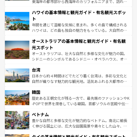
者向けの交通パス提供のサービスもあり、うまく活用すれ
東海岸の都市部から西海岸のカリフォルニアまで、訪れる
ば市内交通費無料で観光を楽しむこともできる。 なお、新
場所ごとに異なる風景と体験が待っている。ニューヨーク
着のスイス情報は
コンテンツ一覧
を参照してほしい。
ハワイの基本情報と観光ガイド・有名観光スポッ
のような巨大都市は、観光、ショッピング、エンターテイ
ンメントが詰まった刺激的なスポットだ。一方、アメリカ
ト
西部には大自然が広がり、グランドキャニオンやイエロー
年間を通じて温暖な気候に恵まれ、多くの島で構成される
ストーン国立公園といった絶景が堪能できる。さらに、南
ハワイは、どの島も独自の魅力をもっている。大自然の神
部のニューオーリンズでは、音楽と美食が融合した独特の
秘を感じたいなら、火山が生み出した壮大な景観を誇るハ
文化が魅力。旅行者はアメリカの各地域で異なる魅力を楽
オーストラリアの基本情報と観光ガイド・有名観
ワイ島は見逃せない。また、定番の観光地といえばオアフ
しみながら、その多様性と豊かな歴史を感じることができ
島だが、静かな自然を求めるならマウイ島やカウアイ島が
光スポット
るだろう。車でのロードトリップや列車の旅も、アメリカ
おすすめ。エメラルドグリーンに輝く海をはじめ、豊かな
オーストラリアは、壮大な自然と多様な文化が魅力の国。
ならではの贅沢な旅のスタイルだ。 なお、新着のアメリカ
文化や歴史が息づいている。「アロハスピリット」と呼ば
シドニーのシンボルであるシドニー・オペラハウス、オー
情報は
コンテンツ一覧
を参照してほしい。
れるおもてなしの心で訪れる人々を迎えてくれるハワイの
ストラリア東海岸北部に広がる大サンゴ礁地帯グレートバ
人々、おいしいローカルフードやハワイアンミュージッ
台湾
リアリーフや大陸中央部にそびえるウルル（エアーズロッ
ク、伝統的なフラダンスなど、すべてがハワイの魅力を彩
ク）、タスマニアの美しい原生林やケアンズの熱帯雨林な
日本から約４時間ほどでたどり着く台湾は、多彩な文化と
っている。訪れるたびに新しい発見と感動が待っているハ
ど、見どころがたくさん。また、カフェやワイン、オージ
自然が織りなす魅力的な観光地。活気あふれる大都市の台
ワイを、存分に味わってほしい。 なお、新着のハワイ情報
ービーフなどの食文化も豊かで、美味しいものであふれて
北やノスタルジックな町並みが人気な九份（ジォウフェ
は
コンテンツ一覧
を参照してほしい。
韓国
いる。アクティビティも充実しており、サーフィンやダイ
ン）、静ひつな山岳地帯である台湾東部など、都市の喧騒
ビング、ハイキングなど、アウトドア好きにはたまらな
と山間の静けさが共存しており、訪れる人に新しい発見と
歴史ある王朝文化が残る一方で、最先端のファッションやK
い。オーストラリアの多彩な魅力を存分に味わいつくそ
驚きをもたらしてくれる。また、奥深い台湾の食文化も魅
-POPで世界を席巻している韓国。首都ソウルの宮殿や伝統
う。 なお、新着のオーストラリア情報は
コンテンツ一覧
を
力で、夜市などの屋台グルメから高級料理、ヘルシーで美
家屋が並ぶエリアでは韓国の歴史と文化に浸ることがで
参照してほしい。
ベトナム
容にもいいと評判のスイーツなど、バラエティ豊かな料理
き、地方に足を延ばせば四季折々の自然美を楽しむことが
が味わえる。 なお、新着の台湾情報は
コンテンツ一覧
を参
できる。そして、キムチや焼肉、絶品のストリートフード
豊かな自然と多様な文化が魅力的なベトナム。南北に細長
照してほしい。
まで、さまざまな韓国料理が待っている。夜には、韓国な
く伸びる国土には、広大な田園風景や青々とした山々、世
らではのナイトライフも堪能できる。あたたかいホスピタ
界遺産に登録された壮大な自然景観が点在し、都市部では
タイの基本情報と観光ガイド・有名観光スポット
リティに包まれながら、韓国の多彩な魅力を心ゆくまで味
急速な発展と共に伝統が息づく。ハノイの古い町並みやホ