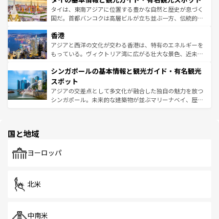
わってみてほしい。 なお、新着の韓国情報は
コンテンツ一
ーチミン市のフランス統治時代の建物も、独特の雰囲気を
タイは、東南アジアに位置する豊かな自然と歴史が息づく
覧
を参照してほしい。
醸し出している。また、バラエティの豊かさとおいしさで
国だ。首都バンコクは高層ビルが立ち並ぶ一方、伝統的な
世界中の食通を魅了してやまないベトナム料理も魅力のひ
寺院や市場がいたるところに点在し、古きよき文化と現代
香港
とつ。フォーやバインミー、ベトナムコーヒーなどは、ぜ
の活気が交差している。北部ではチェンマイなどの山岳地
ひ現地で味わいたい。どの地域を訪れてもあたたかい人々
帯で自然と触れ合い、南部ではプーケットやクラビの美し
アジアと西洋の文化が交わる香港は、特有のエネルギーを
が旅行者を迎えてくれるので、きっと忘れられない旅にな
いビーチでリゾート気分を楽しむことができる。タイ料理
もっている。ヴィクトリア湾に広がる壮大な景色、近未来
るはずだ。 なお、新着のベトナム情報は
コンテンツ一覧
を
は世界的に有名で、屋台から高級レストランまで味覚を刺
的なアートスポット、そして歴史と現代が融合した町並
参照してほしい。
シンガポールの基本情報と観光ガイド・有名観光
激する。気候は一年中温暖で、どの季節にも異なる楽しみ
み、どこを訪れても感動するはず。観光スポットが密集し
が待っている。親しみやすいタイの人々、仏教を中心とし
ており、効率よく見どころを回れるのも魅力。息をのむよ
スポット
た文化、そして多様な観光資源が、訪れる旅人を魅了し続
うな絶景から文化的な体験まで、香港を存分に楽しみ尽く
アジアの交差点として多文化が融合した独自の魅力を放つ
ける。 なお、新着のタイ情報は
コンテンツ一覧
を参照して
そう。 なお、新着の香港情報は
コンテンツ一覧
を参照して
シンガポール。未来的な建築物が並ぶマリーナベイ、歴史
ほしい。
ほしい。
と伝統を感じられるエスニックタウン、多数の緑豊かな公
園や自然保護区など、自然が調和した近代的な景観と文化
の多様性あふれるカラフルな町は、どこを歩いても新しい
国と地域
発見がある。さらに、治安のよさや充実した公共交通機関
も、旅行者にとっては魅力的なポイント。グルメも豊富
で、ホーカーズは地元の風情を楽しめる外せないスポット
ヨーロッパ
だ。訪れる人を飽きさせないシンガポールで、多様な魅力
を体感しよう。 なお、新着のシンガポール情報は
コンテン
ツ一覧
を参照してほしい。
北米
中南米