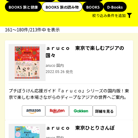
BOOKS 旅と健康
BOOKS 旅の読み物
BOOKS
D-Books
絞り込み条件を追加
161〜180件/213件中 を表示
ａｒｕｃｏ 東京で楽しむアジアの
国々
aruco 国内
2022.05.26 発売
プチぼうけん応援ガイド『ａｒｕｃｏ』シリーズの国内版！東
京で楽しむ本場さながらのディープなアジアの世界へご案内。
詳細を見る
ａｒｕｃｏ 東京ひとりさんぽ
aruco 国内