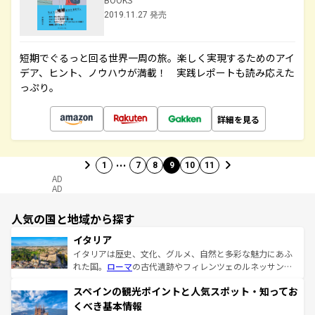
2019.11.27 発売
短期でぐるっと回る世界一周の旅。楽しく実現するためのアイ
デア、ヒント、ノウハウが満載！ 実践レポートも読み応えた
っぷり。
詳細を見る
…
1
7
8
9
10
11
AD
AD
人気の国と地域から探す
イタリア
イタリアは歴史、文化、グルメ、自然と多彩な魅力にあふ
れた国。
ローマ
の古代遺跡やフィレンツェのルネッサンス
美術、ヴェネツィアの運河など、歴史あるスポットはもち
スペインの観光ポイントと人気スポット・知ってお
ろん、トスカーナの美しい田園風景やアマルフィ海岸の絶
景など、自然景観も見逃せない。観光の合間には、本場の
くべき基本情報