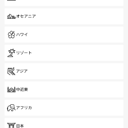
オセアニア
ハワイ
リゾート
アジア
中近東
アフリカ
日本