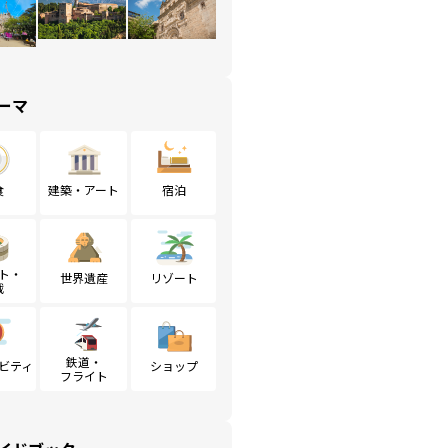
ーマ
食
建築・アート
宿泊
ト・
世界遺産
リゾート
戦
鉄道・
ビティ
ショップ
フライト