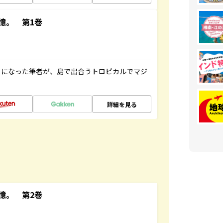
憶。 第1巻
とになった筆者が、島で出合うトロピカルでマジ
詳細を見る
憶。 第2巻