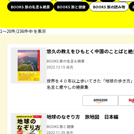
BOOKS 旅の名言＆絶景
BOOKS 旅と健康
BOOKS 旅の読み物
1〜20件/236件中 を表示
悠久の教えをひもとく中国のことばと絶
BOOKS 旅の名言＆絶景
2022.12.15 発売
世界を４０年以上歩いてきた「地球の歩き方
名言と癒やしの絶景集
地球のなぞり方 旅地図 日本編
BOOKS 旅と健康
2022.11.25 発売