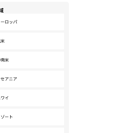
域
ヨーロッパ
北米
中南米
オセアニア
ハワイ
リゾート