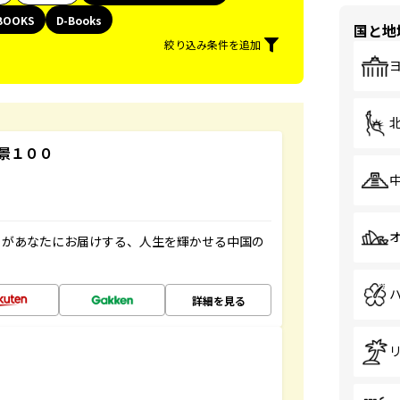
BOOKS
D-Books
国と地
絞り込み条件を追加
景１００
」があなたにお届けする、人生を輝かせる中国の
詳細を見る