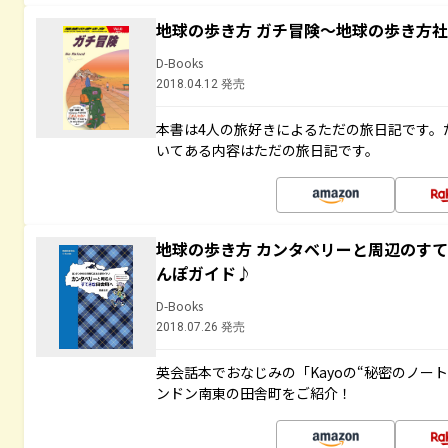
地球の歩き方 ガチ冒険～地球の歩き方
D-Books
2018.04.12 発売
本書は4人の旅好きによるただの旅日記です。
いてある内容はただの旅日記です。
地球の歩き方 カンタベリーと周辺のす
んぽガイド♪
D-Books
2018.07.26 発売
英会話本でおなじみの「Kayoの“秘密のノー
ンドン南東の田舎町をご紹介！