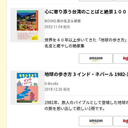
心に寄り添う台湾のことばと絶景１００
BOOKS 旅の名言＆絶景
2022.11.04 発売
世界を４０年以上歩いてきた「地球の歩き方
名言と癒やしの絶景集
地球の歩き方 3 インド・ネパール 1982
D-Books
2018.12.20 発売
1981年、旅人のバイブルとして登場した地
の旅を思い出して欲しい1冊です。