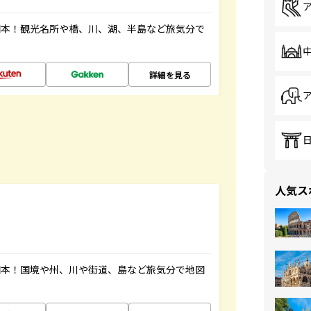
図本！観光名所や橋、川、湖、半島など旅気分で
詳細を見る
人気ス
図本！国境や州、川や街道、島など旅気分で地図