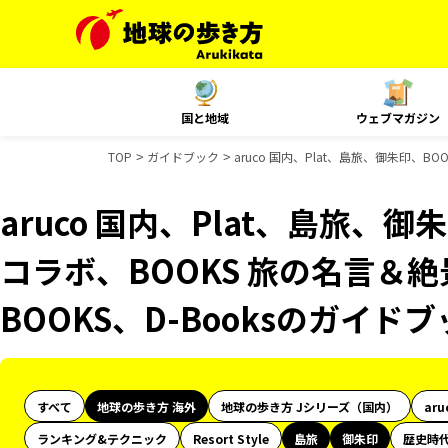
国と地域
ウェブマガジン
TOP
ガイドブック
aruco 国内、Plat、島旅、御朱印、B
aruco 国内、Plat、島旅、御
コラボ、BOOKS 旅の名言＆絶
BOOKS、D-Booksのガイド
すべて
地球の歩き方 海外
地球の歩き方 Jシリーズ（国内）
aru
ランキング&テクニック
Resort Style
島旅
御朱印
歴史時