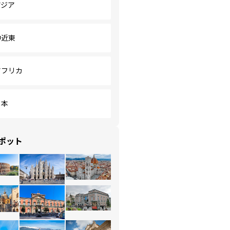
アジア
中近東
アフリカ
日本
ポット