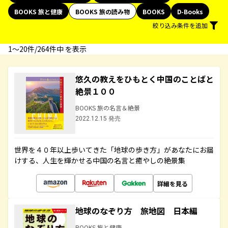
BOOKS 旅と健康
BOOKS 旅の読み物
BOOKS
D-Books
絞り込み条件を追加
1〜20件/264件中 を表示
悠久の教えをひもとく中国のことばと
絶景１００
BOOKS 旅の名言＆絶景
2022.12.15 発売
世界を４０年以上歩いてきた「地球の歩き方」があなたにお届
けする、人生を輝かせる中国の名言と癒やしの絶景集
詳細を見る
地球のなぞり方 旅地図 日本編
BOOKS 旅と健康