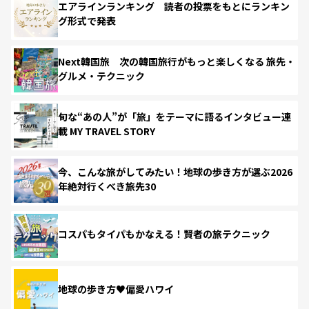
エアラインランキング 読者の投票をもとにランキン
グ形式で発表
Next韓国旅 次の韓国旅行がもっと楽しくなる 旅先・
グルメ・テクニック
旬な“あの人”が「旅」をテーマに語るインタビュー連
載 MY TRAVEL STORY
今、こんな旅がしてみたい！地球の歩き方が選ぶ2026
年絶対行くべき旅先30
コスパもタイパもかなえる！賢者の旅テクニック
地球の歩き方♥偏愛ハワイ