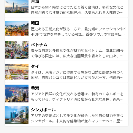
ならではの贅沢な旅のスタイルだ。 なお、新着のアメリカ
台湾
れるおもてなしの心で訪れる人々を迎えてくれるハワイの
リアリーフや大陸中央部にそびえるウルル（エアーズロッ
情報は
コンテンツ一覧
を参照してほしい。
人々、おいしいローカルフードやハワイアンミュージッ
ク）、タスマニアの美しい原生林やケアンズの熱帯雨林な
日本から約４時間ほどでたどり着く台湾は、多彩な文化と
ク、伝統的なフラダンスなど、すべてがハワイの魅力を彩
ど、見どころがたくさん。また、カフェやワイン、オージ
自然が織りなす魅力的な観光地。活気あふれる大都市の台
っている。訪れるたびに新しい発見と感動が待っているハ
ービーフなどの食文化も豊かで、美味しいものであふれて
北やノスタルジックな町並みが人気な九份（ジォウフェ
ワイを、存分に味わってほしい。 なお、新着のハワイ情報
韓国
いる。アクティビティも充実しており、サーフィンやダイ
ン）、静ひつな山岳地帯である台湾東部など、都市の喧騒
は
コンテンツ一覧
を参照してほしい。
ビング、ハイキングなど、アウトドア好きにはたまらな
と山間の静けさが共存しており、訪れる人に新しい発見と
歴史ある王朝文化が残る一方で、最先端のファッションやK
い。オーストラリアの多彩な魅力を存分に味わいつくそ
驚きをもたらしてくれる。また、奥深い台湾の食文化も魅
-POPで世界を席巻している韓国。首都ソウルの宮殿や伝統
う。 なお、新着のオーストラリア情報は
コンテンツ一覧
を
力で、夜市などの屋台グルメから高級料理、ヘルシーで美
家屋が並ぶエリアでは韓国の歴史と文化に浸ることがで
参照してほしい。
ベトナム
容にもいいと評判のスイーツなど、バラエティ豊かな料理
き、地方に足を延ばせば四季折々の自然美を楽しむことが
が味わえる。 なお、新着の台湾情報は
コンテンツ一覧
を参
できる。そして、キムチや焼肉、絶品のストリートフード
豊かな自然と多様な文化が魅力的なベトナム。南北に細長
照してほしい。
まで、さまざまな韓国料理が待っている。夜には、韓国な
く伸びる国土には、広大な田園風景や青々とした山々、世
らではのナイトライフも堪能できる。あたたかいホスピタ
界遺産に登録された壮大な自然景観が点在し、都市部では
タイ
リティに包まれながら、韓国の多彩な魅力を心ゆくまで味
急速な発展と共に伝統が息づく。ハノイの古い町並みやホ
わってみてほしい。 なお、新着の韓国情報は
コンテンツ一
ーチミン市のフランス統治時代の建物も、独特の雰囲気を
タイは、東南アジアに位置する豊かな自然と歴史が息づく
覧
を参照してほしい。
醸し出している。また、バラエティの豊かさとおいしさで
国だ。首都バンコクは高層ビルが立ち並ぶ一方、伝統的な
世界中の食通を魅了してやまないベトナム料理も魅力のひ
寺院や市場がいたるところに点在し、古きよき文化と現代
香港
とつ。フォーやバインミー、ベトナムコーヒーなどは、ぜ
の活気が交差している。北部ではチェンマイなどの山岳地
ひ現地で味わいたい。どの地域を訪れてもあたたかい人々
帯で自然と触れ合い、南部ではプーケットやクラビの美し
アジアと西洋の文化が交わる香港は、特有のエネルギーを
が旅行者を迎えてくれるので、きっと忘れられない旅にな
いビーチでリゾート気分を楽しむことができる。タイ料理
もっている。ヴィクトリア湾に広がる壮大な景色、近未来
るはずだ。 なお、新着のベトナム情報は
コンテンツ一覧
を
は世界的に有名で、屋台から高級レストランまで味覚を刺
的なアートスポット、そして歴史と現代が融合した町並
参照してほしい。
シンガポール
激する。気候は一年中温暖で、どの季節にも異なる楽しみ
み、どこを訪れても感動するはず。観光スポットが密集し
が待っている。親しみやすいタイの人々、仏教を中心とし
ており、効率よく見どころを回れるのも魅力。息をのむよ
アジアの交差点として多文化が融合した独自の魅力を放つ
た文化、そして多様な観光資源が、訪れる旅人を魅了し続
うな絶景から文化的な体験まで、香港を存分に楽しみ尽く
シンガポール。未来的な建築物が並ぶマリーナベイ、歴史
ける。 なお、新着のタイ情報は
コンテンツ一覧
を参照して
そう。 なお、新着の香港情報は
コンテンツ一覧
を参照して
と伝統を感じられるエスニックタウン、多数の緑豊かな公
ほしい。
ほしい。
園や自然保護区など、自然が調和した近代的な景観と文化