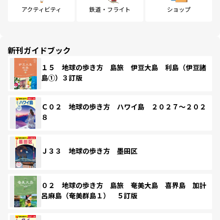
アクティビティ
鉄道・フライト
ショップ
新刊ガイドブック
１５ 地球の歩き方 島旅 伊豆大島 利島（伊豆諸
島①）３訂版
Ｃ０２ 地球の歩き方 ハワイ島 ２０２７～２０２
８
Ｊ３３ 地球の歩き方 墨田区
０２ 地球の歩き方 島旅 奄美大島 喜界島 加計
呂麻島（奄美群島１） ５訂版