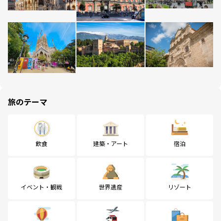
旅のテーマ
飲食
建築・アート
宿泊
イベント・観戦
世界遺産
リゾート