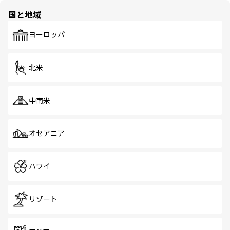
の多様性あふれるカラフルな町は、どこを歩いても新しい
国と地域
発見がある。さらに、治安のよさや充実した公共交通機関
も、旅行者にとっては魅力的なポイント。グルメも豊富
で、ホーカーズは地元の風情を楽しめる外せないスポット
ヨーロッパ
だ。訪れる人を飽きさせないシンガポールで、多様な魅力
を体感しよう。 なお、新着のシンガポール情報は
コンテン
ツ一覧
を参照してほしい。
北米
中南米
オセアニア
ハワイ
リゾート