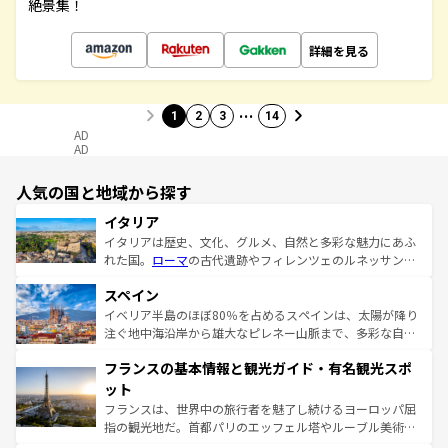
絶景集！
詳細を見る
…
1
2
3
14
AD
AD
人気の国と地域から探す
イタリア
イタリアは歴史、文化、グルメ、自然と多彩な魅力にあふ
れた国。
ローマ
の古代遺跡やフィレンツェのルネッサンス
美術、ヴェネツィアの運河など、歴史あるスポットはもち
スペイン
ろん、トスカーナの美しい田園風景やアマルフィ海岸の絶
景など、自然景観も見逃せない。観光の合間には、本場の
イベリア半島のほぼ80％を占めるスペインは、太陽が降り
ピザやパスタなど、絶品のイタリア料理を堪能することも
注ぐ地中海沿岸から雄大なピレネー山脈まで、多彩な自然
できる。朝目覚めてから夜眠るまで、すべての瞬間を楽し
と文化が詰まったヨーロッパ屈指の旅行先だ。多様な地域
フランスの基本情報と観光ガイド・有名観光スポ
ませてくれるイタリアで、忘れられない旅をしてみよう！
文化が根付くこの国では、情熱的なフラメンコ、熱気あふ
なお、新着のイタリア情報は
コンテンツ一覧
を参照してほ
れる闘牛、そして美味しいタパスが生活の一部となってい
ット
しい。
る。首都マドリードの洗練された雰囲気や、バルセロナの
フランスは、世界中の旅行者を魅了し続けるヨーロッパ屈
アートに溢れた街角から、地方では古代ローマ遺跡や中世
指の観光地だ。首都パリのエッフェル塔やルーブル美術館
の城塞都市、穏やかなビーチリゾートまで多彩な表情を見
といった象徴的なスポットから、田舎町の古風な美しさま