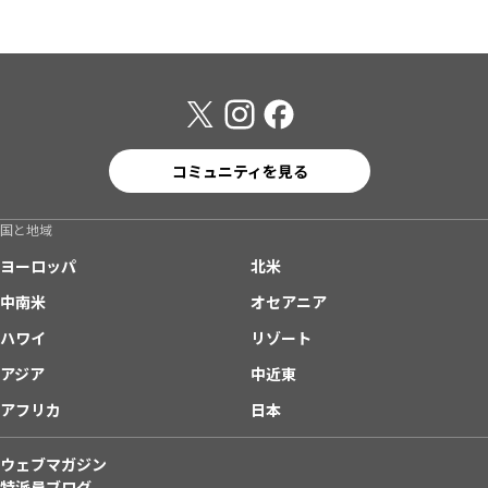
コミュニティを見る
国と地域
ヨーロッパ
北米
中南米
オセアニア
ハワイ
リゾート
アジア
中近東
アフリカ
日本
ウェブマガジン
特派員ブログ