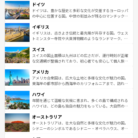
せる。地方によって風土や気候が異なるスペインはその個
ドイツ
で、幅広い魅力が詰まっている。華麗な宮殿、歴史的な大
性で訪れる人を魅了する。 なお、新着のスペイン情報は
コ
聖堂、美しいビーチ、そして豊かな自然が、訪れる者を心
ドイツは、豊かな歴史と多彩な文化が交差するヨーロッパ
ンテンツ一覧
を参照してほしい。
から魅了する。また、フランスは美食の国としても知ら
の中心に位置する国。中世の街並みが残るロマンチック街
れ、フランス料理はユネスコ無形文化遺産にも登録されて
道から、未来を先取りするようなモダンな都市まで多様な
イギリス
いる。シャンパンの発祥地であるランス、プロヴァンスの
顔を持つこの国は、どこを歩いても飽きることがない。ベ
香り高いラベンダー畑など、多彩な楽しみ方が可能だ。さ
ルリンの文化的活気、バイエルン州のアルプスの絶景、そ
イギリスは、古きよき伝統と最先端が共存する国。ウェス
らに、パリ以外の地域にも魅力が溢れており、どの街角に
してライン川沿いのワイン畑といった風景は必見。ビール
トミンスター寺院や大英博物館のようなランドマーク、歴
も豊かな歴史と文化が息づいている。パリ以外の個性あふ
とソーセージを味わいながら地元の人と過ごす楽しい時間
史ある大学都市、美しい丘陵地帯や牧歌的な風景など、エ
れる地方に足を運ぶとそれぞれで全く異なる文化を体験で
スイス
は、お酒好きな人にはぜひ体験してほしい。 なお、新着の
リアごとに異なる魅力がある。また、優雅なアフタヌーン
きるだろう。 なお、新着のフランス情報は
コンテンツ一覧
ドイツ情報は
コンテンツ一覧
を参照してほしい。
ティー、ビール好きにはたまらない英国パブ、サッカー観
スイスの国土面積は九州ほどの広さだが、運行時刻が正確
を参照してほしい。
戦など、本場だからこそできる体験も豊富。イギリスを旅
な交通網が整備されており、初心者でも安心して個人旅行
して楽しみつくそう。 なお、新着のイギリス情報は
コンテ
を楽しめる。日本同様に時刻表どおりの旅が可能だ。中世
アメリカ
ンツ一覧
を参照してほしい。
の建物がそのまま残る町や、スイスならではのユニークな
博物館もあり、アルプス観光だけでなく町歩きも満喫する
アメリカ合衆国は、広大な土地と多様な文化が魅力の国。
ことができる。国民の所得が高いため物価も高いが、旅行
東海岸の都市部から西海岸のカリフォルニアまで、訪れる
者向けの交通パス提供のサービスもあり、うまく活用すれ
場所ごとに異なる風景と体験が待っている。ニューヨーク
ハワイ
ば市内交通費無料で観光を楽しむこともできる。 なお、新
のような巨大都市は、観光、ショッピング、エンターテイ
着のスイス情報は
コンテンツ一覧
を参照してほしい。
ンメントが詰まった刺激的なスポットだ。一方、アメリカ
年間を通じて温暖な気候に恵まれ、多くの島で構成される
西部には大自然が広がり、グランドキャニオンやイエロー
ハワイは、どの島も独自の魅力をもっている。大自然の神
ストーン国立公園といった絶景が堪能できる。さらに、南
秘を感じたいなら、火山が生み出した壮大な景観を誇るハ
オーストラリア
部のニューオーリンズでは、音楽と美食が融合した独特の
ワイ島は見逃せない。また、定番の観光地といえばオアフ
文化が魅力。旅行者はアメリカの各地域で異なる魅力を楽
島だが、静かな自然を求めるならマウイ島やカウアイ島が
オーストラリアは、壮大な自然と多様な文化が魅力の国。
しみながら、その多様性と豊かな歴史を感じることができ
おすすめ。エメラルドグリーンに輝く海をはじめ、豊かな
シドニーのシンボルであるシドニー・オペラハウス、オー
るだろう。車でのロードトリップや列車の旅も、アメリカ
文化や歴史が息づいている。「アロハスピリット」と呼ば
ストラリア東海岸北部に広がる大サンゴ礁地帯グレートバ