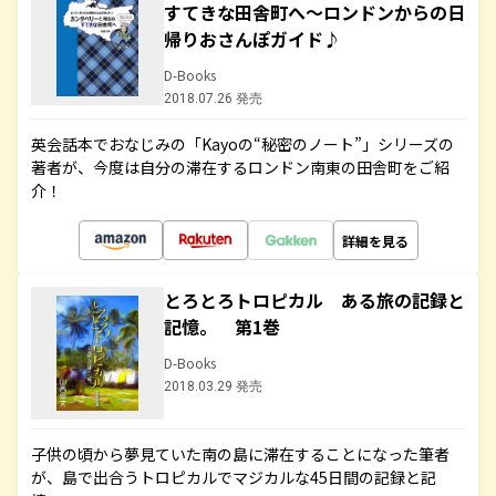
すてきな田舎町へ～ロンドンからの日
帰りおさんぽガイド♪
D-Books
2018.07.26 発売
英会話本でおなじみの「Kayoの“秘密のノート”」シリーズの
著者が、今度は自分の滞在するロンドン南東の田舎町をご紹
介！
詳細を見る
とろとろトロピカル ある旅の記録と
記憶。 第1巻
D-Books
2018.03.29 発売
子供の頃から夢見ていた南の島に滞在することになった筆者
が、島で出合うトロピカルでマジカルな45日間の記録と記