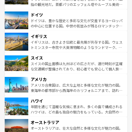
アートに溢れた街角から、地方では古代ローマ遺跡や中世
指の観光地だ。首都パリのエッフェル塔やルーブル美術館
の城塞都市、穏やかなビーチリゾートまで多彩な表情を見
といった象徴的なスポットから、田舎町の古風な美しさま
せる。地方によって風土や気候が異なるスペインはその個
ドイツ
で、幅広い魅力が詰まっている。華麗な宮殿、歴史的な大
性で訪れる人を魅了する。 なお、新着のスペイン情報は
コ
聖堂、美しいビーチ、そして豊かな自然が、訪れる者を心
ドイツは、豊かな歴史と多彩な文化が交差するヨーロッパ
ンテンツ一覧
を参照してほしい。
から魅了する。また、フランスは美食の国としても知ら
の中心に位置する国。中世の街並みが残るロマンチック街
れ、フランス料理はユネスコ無形文化遺産にも登録されて
道から、未来を先取りするようなモダンな都市まで多様な
イギリス
いる。シャンパンの発祥地であるランス、プロヴァンスの
顔を持つこの国は、どこを歩いても飽きることがない。ベ
香り高いラベンダー畑など、多彩な楽しみ方が可能だ。さ
ルリンの文化的活気、バイエルン州のアルプスの絶景、そ
イギリスは、古きよき伝統と最先端が共存する国。ウェス
らに、パリ以外の地域にも魅力が溢れており、どの街角に
してライン川沿いのワイン畑といった風景は必見。ビール
トミンスター寺院や大英博物館のようなランドマーク、歴
も豊かな歴史と文化が息づいている。パリ以外の個性あふ
とソーセージを味わいながら地元の人と過ごす楽しい時間
史ある大学都市、美しい丘陵地帯や牧歌的な風景など、エ
れる地方に足を運ぶとそれぞれで全く異なる文化を体験で
スイス
は、お酒好きな人にはぜひ体験してほしい。 なお、新着の
リアごとに異なる魅力がある。また、優雅なアフタヌーン
きるだろう。 なお、新着のフランス情報は
コンテンツ一覧
ドイツ情報は
コンテンツ一覧
を参照してほしい。
ティー、ビール好きにはたまらない英国パブ、サッカー観
スイスの国土面積は九州ほどの広さだが、運行時刻が正確
を参照してほしい。
戦など、本場だからこそできる体験も豊富。イギリスを旅
な交通網が整備されており、初心者でも安心して個人旅行
して楽しみつくそう。 なお、新着のイギリス情報は
コンテ
を楽しめる。日本同様に時刻表どおりの旅が可能だ。中世
アメリカ
ンツ一覧
を参照してほしい。
の建物がそのまま残る町や、スイスならではのユニークな
博物館もあり、アルプス観光だけでなく町歩きも満喫する
アメリカ合衆国は、広大な土地と多様な文化が魅力の国。
ことができる。国民の所得が高いため物価も高いが、旅行
東海岸の都市部から西海岸のカリフォルニアまで、訪れる
者向けの交通パス提供のサービスもあり、うまく活用すれ
場所ごとに異なる風景と体験が待っている。ニューヨーク
ハワイ
ば市内交通費無料で観光を楽しむこともできる。 なお、新
のような巨大都市は、観光、ショッピング、エンターテイ
着のスイス情報は
コンテンツ一覧
を参照してほしい。
ンメントが詰まった刺激的なスポットだ。一方、アメリカ
年間を通じて温暖な気候に恵まれ、多くの島で構成される
西部には大自然が広がり、グランドキャニオンやイエロー
ハワイは、どの島も独自の魅力をもっている。大自然の神
ストーン国立公園といった絶景が堪能できる。さらに、南
秘を感じたいなら、火山が生み出した壮大な景観を誇るハ
オーストラリア
部のニューオーリンズでは、音楽と美食が融合した独特の
ワイ島は見逃せない。また、定番の観光地といえばオアフ
文化が魅力。旅行者はアメリカの各地域で異なる魅力を楽
島だが、静かな自然を求めるならマウイ島やカウアイ島が
オーストラリアは、壮大な自然と多様な文化が魅力の国。