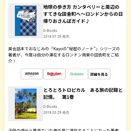
地球の歩き方 カンタベリーと周辺の
すてきな田舎町へ～ロンドンからの日
帰りおさんぽガイド♪
D-Books
2018.07.26 発売
英会話本でおなじみの「Kayoの“秘密のノート”」シリーズの
著者が、今度は自分の滞在するロンドン南東の田舎町をご紹
介！
詳細を見る
とろとろトロピカル ある旅の記録と
記憶。 第1巻
D-Books
2018.03.29 発売
子供の頃から夢見ていた南の島に滞在することになった筆者