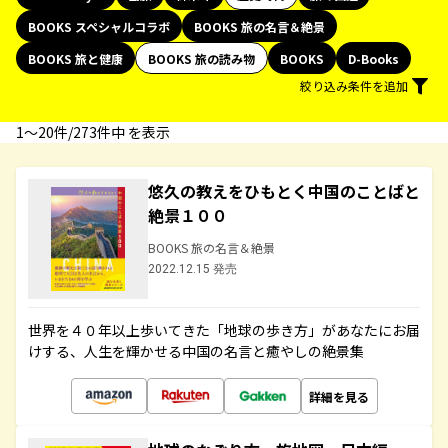
BOOKS スペシャルコラボ
BOOKS 旅の名言＆絶景
BOOKS 旅と健康
BOOKS 旅の読み物
BOOKS
D-Books
絞り込み条件を追加
1〜20件/273件中 を表示
悠久の教えをひもとく中国のことばと
絶景１００
BOOKS 旅の名言＆絶景
2022.12.15 発売
世界を４０年以上歩いてきた「地球の歩き方」があなたにお届
けする、人生を輝かせる中国の名言と癒やしの絶景集
詳細を見る