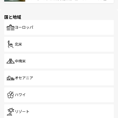
ける。 なお、新着のタイ情報は
コンテンツ一覧
を参照して
そう。 なお、新着の香港情報は
コンテンツ一覧
を参照して
と伝統を感じられるエスニックタウン、多数の緑豊かな公
ほしい。
ほしい。
園や自然保護区など、自然が調和した近代的な景観と文化
の多様性あふれるカラフルな町は、どこを歩いても新しい
国と地域
発見がある。さらに、治安のよさや充実した公共交通機関
も、旅行者にとっては魅力的なポイント。グルメも豊富
で、ホーカーズは地元の風情を楽しめる外せないスポット
ヨーロッパ
だ。訪れる人を飽きさせないシンガポールで、多様な魅力
を体感しよう。 なお、新着のシンガポール情報は
コンテン
ツ一覧
を参照してほしい。
北米
中南米
オセアニア
ハワイ
リゾート