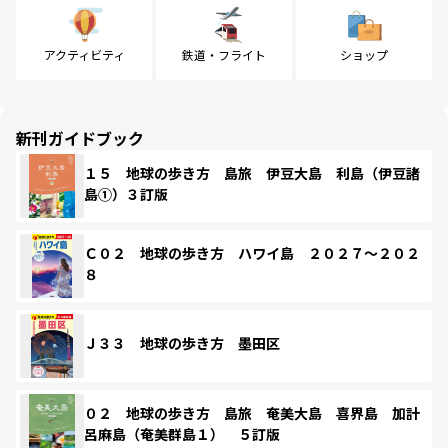
アクティビティ
鉄道・フライト
ショップ
新刊ガイドブック
１５ 地球の歩き方 島旅 伊豆大島 利島（伊豆諸
島①）３訂版
Ｃ０２ 地球の歩き方 ハワイ島 ２０２７～２０２
８
Ｊ３３ 地球の歩き方 墨田区
０２ 地球の歩き方 島旅 奄美大島 喜界島 加計
呂麻島（奄美群島１） ５訂版