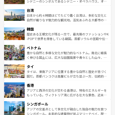
しみながら、その多様性と豊かな歴史を感じることができ
おすすめ。エメラルドグリーンに輝く海をはじめ、豊かな
シドニーのシンボルであるシドニー・オペラハウス、オー
るだろう。車でのロードトリップや列車の旅も、アメリカ
文化や歴史が息づいている。「アロハスピリット」と呼ば
ストラリア東海岸北部に広がる大サンゴ礁地帯グレートバ
ならではの贅沢な旅のスタイルだ。 なお、新着のアメリカ
台湾
れるおもてなしの心で訪れる人々を迎えてくれるハワイの
リアリーフや大陸中央部にそびえるウルル（エアーズロッ
情報は
コンテンツ一覧
を参照してほしい。
人々、おいしいローカルフードやハワイアンミュージッ
ク）、タスマニアの美しい原生林やケアンズの熱帯雨林な
日本から約４時間ほどでたどり着く台湾は、多彩な文化と
ク、伝統的なフラダンスなど、すべてがハワイの魅力を彩
ど、見どころがたくさん。また、カフェやワイン、オージ
自然が織りなす魅力的な観光地。活気あふれる大都市の台
っている。訪れるたびに新しい発見と感動が待っているハ
ービーフなどの食文化も豊かで、美味しいものであふれて
北やノスタルジックな町並みが人気な九份（ジォウフェ
ワイを、存分に味わってほしい。 なお、新着のハワイ情報
韓国
いる。アクティビティも充実しており、サーフィンやダイ
ン）、静ひつな山岳地帯である台湾東部など、都市の喧騒
は
コンテンツ一覧
を参照してほしい。
ビング、ハイキングなど、アウトドア好きにはたまらな
と山間の静けさが共存しており、訪れる人に新しい発見と
歴史ある王朝文化が残る一方で、最先端のファッションやK
い。オーストラリアの多彩な魅力を存分に味わいつくそ
驚きをもたらしてくれる。また、奥深い台湾の食文化も魅
-POPで世界を席巻している韓国。首都ソウルの宮殿や伝統
う。 なお、新着のオーストラリア情報は
コンテンツ一覧
を
力で、夜市などの屋台グルメから高級料理、ヘルシーで美
家屋が並ぶエリアでは韓国の歴史と文化に浸ることがで
参照してほしい。
ベトナム
容にもいいと評判のスイーツなど、バラエティ豊かな料理
き、地方に足を延ばせば四季折々の自然美を楽しむことが
が味わえる。 なお、新着の台湾情報は
コンテンツ一覧
を参
できる。そして、キムチや焼肉、絶品のストリートフード
豊かな自然と多様な文化が魅力的なベトナム。南北に細長
照してほしい。
まで、さまざまな韓国料理が待っている。夜には、韓国な
く伸びる国土には、広大な田園風景や青々とした山々、世
らではのナイトライフも堪能できる。あたたかいホスピタ
界遺産に登録された壮大な自然景観が点在し、都市部では
タイ
リティに包まれながら、韓国の多彩な魅力を心ゆくまで味
急速な発展と共に伝統が息づく。ハノイの古い町並みやホ
わってみてほしい。 なお、新着の韓国情報は
コンテンツ一
ーチミン市のフランス統治時代の建物も、独特の雰囲気を
タイは、東南アジアに位置する豊かな自然と歴史が息づく
覧
を参照してほしい。
醸し出している。また、バラエティの豊かさとおいしさで
国だ。首都バンコクは高層ビルが立ち並ぶ一方、伝統的な
世界中の食通を魅了してやまないベトナム料理も魅力のひ
寺院や市場がいたるところに点在し、古きよき文化と現代
香港
とつ。フォーやバインミー、ベトナムコーヒーなどは、ぜ
の活気が交差している。北部ではチェンマイなどの山岳地
ひ現地で味わいたい。どの地域を訪れてもあたたかい人々
帯で自然と触れ合い、南部ではプーケットやクラビの美し
アジアと西洋の文化が交わる香港は、特有のエネルギーを
が旅行者を迎えてくれるので、きっと忘れられない旅にな
いビーチでリゾート気分を楽しむことができる。タイ料理
もっている。ヴィクトリア湾に広がる壮大な景色、近未来
るはずだ。 なお、新着のベトナム情報は
コンテンツ一覧
を
は世界的に有名で、屋台から高級レストランまで味覚を刺
的なアートスポット、そして歴史と現代が融合した町並
参照してほしい。
シンガポール
激する。気候は一年中温暖で、どの季節にも異なる楽しみ
み、どこを訪れても感動するはず。観光スポットが密集し
が待っている。親しみやすいタイの人々、仏教を中心とし
ており、効率よく見どころを回れるのも魅力。息をのむよ
アジアの交差点として多文化が融合した独自の魅力を放つ
た文化、そして多様な観光資源が、訪れる旅人を魅了し続
うな絶景から文化的な体験まで、香港を存分に楽しみ尽く
シンガポール。未来的な建築物が並ぶマリーナベイ、歴史