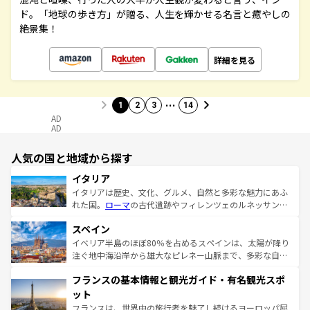
ド。「地球の歩き方」が贈る、人生を輝かせる名言と癒やしの
絶景集！
詳細を見る
…
1
2
3
14
AD
AD
人気の国と地域から探す
イタリア
イタリアは歴史、文化、グルメ、自然と多彩な魅力にあふ
れた国。
ローマ
の古代遺跡やフィレンツェのルネッサンス
美術、ヴェネツィアの運河など、歴史あるスポットはもち
スペイン
ろん、トスカーナの美しい田園風景やアマルフィ海岸の絶
景など、自然景観も見逃せない。観光の合間には、本場の
イベリア半島のほぼ80％を占めるスペインは、太陽が降り
ピザやパスタなど、絶品のイタリア料理を堪能することも
注ぐ地中海沿岸から雄大なピレネー山脈まで、多彩な自然
できる。朝目覚めてから夜眠るまで、すべての瞬間を楽し
と文化が詰まったヨーロッパ屈指の旅行先だ。多様な地域
フランスの基本情報と観光ガイド・有名観光スポ
ませてくれるイタリアで、忘れられない旅をしてみよう！
文化が根付くこの国では、情熱的なフラメンコ、熱気あふ
なお、新着のイタリア情報は
コンテンツ一覧
を参照してほ
れる闘牛、そして美味しいタパスが生活の一部となってい
ット
しい。
る。首都マドリードの洗練された雰囲気や、バルセロナの
フランスは、世界中の旅行者を魅了し続けるヨーロッパ屈