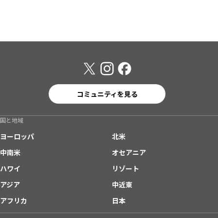
コミュニティを見る
国と地域
ヨーロッパ
北米
中南米
オセアニア
ハワイ
リゾート
アジア
中近東
アフリカ
日本