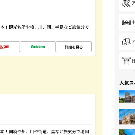
図本！観光名所や橋、川、湖、半島など旅気分で
詳細を見る
人気ス
図本！国境や州、川や街道、島など旅気分で地図