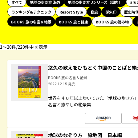
すべて
地球の歩き方 海外
地球の歩き方 Jシリーズ（国内）
aru
ランキング&テクニック
Resort Style
島旅
御朱印
歴史時
BOOKS 旅の名言＆絶景
BOOKS 旅と健康
BOOKS 旅の読み物
1〜20件/220件中 を表示
悠久の教えをひもとく中国のことばと絶
BOOKS 旅の名言＆絶景
2022.12.15 発売
世界を４０年以上歩いてきた「地球の歩き方
名言と癒やしの絶景集
地球のなぞり方 旅地図 日本編