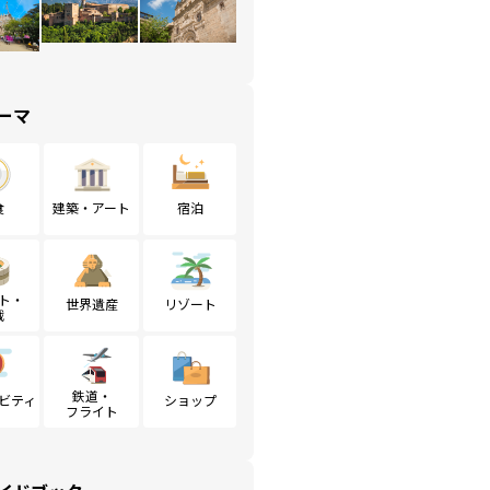
ーマ
食
建築・アート
宿泊
ト・
世界遺産
リゾート
戦
鉄道・
ビティ
ショップ
フライト