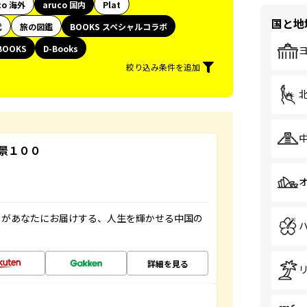
co 海外
aruco 国内
Plat
国と地
代
旅の図鑑
BOOKS スペシャルコラボ
BOOKS
D-Books
絞り込み条件を追加
景１００
」があなたにお届けする、人生を輝かせる中国の
詳細を見る