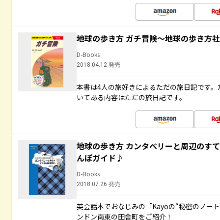
地球の歩き方 ガチ冒険～地球の歩き方
D-Books
2018.04.12 発売
本書は4人の旅好きによるただの旅日記です。
いてある内容はただの旅日記です。
地球の歩き方 カンタベリーと周辺のす
んぽガイド♪
D-Books
2018.07.26 発売
英会話本でおなじみの「Kayoの“秘密のノー
ンドン南東の田舎町をご紹介！