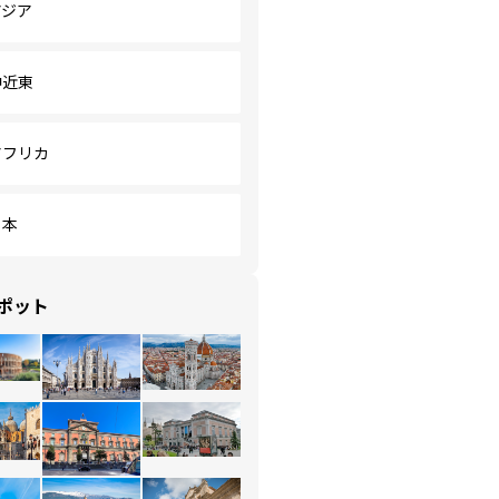
アジア
中近東
アフリカ
日本
ポット