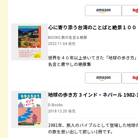
心に寄り添う台湾のことばと絶景１００
BOOKS 旅の名言＆絶景
2022.11.04 発売
世界を４０年以上歩いてきた「地球の歩き方
名言と癒やしの絶景集
地球の歩き方 3 インド・ネパール 1982
D-Books
2018.12.20 発売
1981年、旅人のバイブルとして登場した地
の旅を思い出して欲しい1冊です。