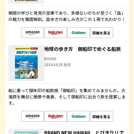
無限の学びと発見の宝庫であり、多様ないのちが息づく「森」
の魅力を徹底解剖。森歩きの楽しみ方がこの１冊で丸わかり！
詳細を見る
地球の歩き方 御船印でめぐる船旅
BOOKS
2024.04.25 発売
船に乗って御朱印の船旅版「御船印」を集めてみませんか。大
海原を舞台に絶景や美食、そして御船印に出合う旅を提案しま
す。
詳細を見る
BRAND NEW HAWAII とびきりリア