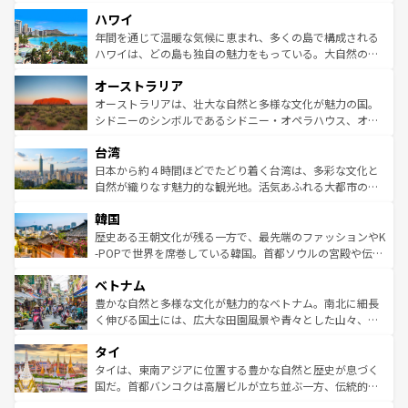
者向けの交通パス提供のサービスもあり、うまく活用すれ
場所ごとに異なる風景と体験が待っている。ニューヨーク
ハワイ
ば市内交通費無料で観光を楽しむこともできる。 なお、新
のような巨大都市は、観光、ショッピング、エンターテイ
着のスイス情報は
コンテンツ一覧
を参照してほしい。
ンメントが詰まった刺激的なスポットだ。一方、アメリカ
年間を通じて温暖な気候に恵まれ、多くの島で構成される
西部には大自然が広がり、グランドキャニオンやイエロー
ハワイは、どの島も独自の魅力をもっている。大自然の神
ストーン国立公園といった絶景が堪能できる。さらに、南
秘を感じたいなら、火山が生み出した壮大な景観を誇るハ
オーストラリア
部のニューオーリンズでは、音楽と美食が融合した独特の
ワイ島は見逃せない。また、定番の観光地といえばオアフ
文化が魅力。旅行者はアメリカの各地域で異なる魅力を楽
島だが、静かな自然を求めるならマウイ島やカウアイ島が
オーストラリアは、壮大な自然と多様な文化が魅力の国。
しみながら、その多様性と豊かな歴史を感じることができ
おすすめ。エメラルドグリーンに輝く海をはじめ、豊かな
シドニーのシンボルであるシドニー・オペラハウス、オー
るだろう。車でのロードトリップや列車の旅も、アメリカ
文化や歴史が息づいている。「アロハスピリット」と呼ば
ストラリア東海岸北部に広がる大サンゴ礁地帯グレートバ
ならではの贅沢な旅のスタイルだ。 なお、新着のアメリカ
台湾
れるおもてなしの心で訪れる人々を迎えてくれるハワイの
リアリーフや大陸中央部にそびえるウルル（エアーズロッ
情報は
コンテンツ一覧
を参照してほしい。
人々、おいしいローカルフードやハワイアンミュージッ
ク）、タスマニアの美しい原生林やケアンズの熱帯雨林な
日本から約４時間ほどでたどり着く台湾は、多彩な文化と
ク、伝統的なフラダンスなど、すべてがハワイの魅力を彩
ど、見どころがたくさん。また、カフェやワイン、オージ
自然が織りなす魅力的な観光地。活気あふれる大都市の台
っている。訪れるたびに新しい発見と感動が待っているハ
ービーフなどの食文化も豊かで、美味しいものであふれて
北やノスタルジックな町並みが人気な九份（ジォウフェ
ワイを、存分に味わってほしい。 なお、新着のハワイ情報
韓国
いる。アクティビティも充実しており、サーフィンやダイ
ン）、静ひつな山岳地帯である台湾東部など、都市の喧騒
は
コンテンツ一覧
を参照してほしい。
ビング、ハイキングなど、アウトドア好きにはたまらな
と山間の静けさが共存しており、訪れる人に新しい発見と
歴史ある王朝文化が残る一方で、最先端のファッションやK
い。オーストラリアの多彩な魅力を存分に味わいつくそ
驚きをもたらしてくれる。また、奥深い台湾の食文化も魅
-POPで世界を席巻している韓国。首都ソウルの宮殿や伝統
う。 なお、新着のオーストラリア情報は
コンテンツ一覧
を
力で、夜市などの屋台グルメから高級料理、ヘルシーで美
家屋が並ぶエリアでは韓国の歴史と文化に浸ることがで
参照してほしい。
ベトナム
容にもいいと評判のスイーツなど、バラエティ豊かな料理
き、地方に足を延ばせば四季折々の自然美を楽しむことが
が味わえる。 なお、新着の台湾情報は
コンテンツ一覧
を参
できる。そして、キムチや焼肉、絶品のストリートフード
豊かな自然と多様な文化が魅力的なベトナム。南北に細長
照してほしい。
まで、さまざまな韓国料理が待っている。夜には、韓国な
く伸びる国土には、広大な田園風景や青々とした山々、世
らではのナイトライフも堪能できる。あたたかいホスピタ
界遺産に登録された壮大な自然景観が点在し、都市部では
タイ
リティに包まれながら、韓国の多彩な魅力を心ゆくまで味
急速な発展と共に伝統が息づく。ハノイの古い町並みやホ
わってみてほしい。 なお、新着の韓国情報は
コンテンツ一
ーチミン市のフランス統治時代の建物も、独特の雰囲気を
タイは、東南アジアに位置する豊かな自然と歴史が息づく
覧
を参照してほしい。
醸し出している。また、バラエティの豊かさとおいしさで
国だ。首都バンコクは高層ビルが立ち並ぶ一方、伝統的な
世界中の食通を魅了してやまないベトナム料理も魅力のひ
寺院や市場がいたるところに点在し、古きよき文化と現代