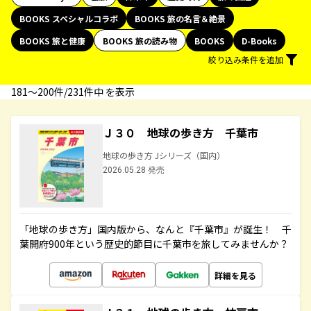
BOOKS スペシャルコラボ
BOOKS 旅の名言＆絶景
BOOKS 旅と健康
BOOKS 旅の読み物
BOOKS
D-Books
絞り込み条件を追加
181〜200件/231件中 を表示
Ｊ３０ 地球の歩き方 千葉市
地球の歩き方 Jシリーズ（国内）
2026.05.28 発売
「地球の歩き方」国内版から、なんと『千葉市』が誕生！ 千
葉開府900年という歴史的節目に千葉市を旅してみませんか？
詳細を見る