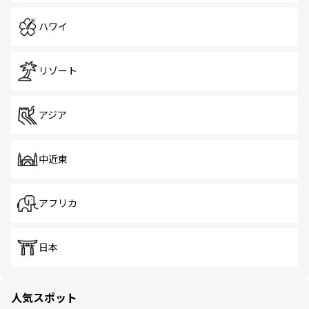
ハワイ
リゾート
アジア
中近東
アフリカ
日本
人気スポット