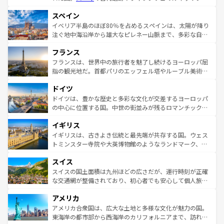
美術、ヴェネツィアの運河など、歴史あるスポットはもち
スペイン
ろん、トスカーナの美しい田園風景やアマルフィ海岸の絶
景など、自然景観も見逃せない。観光の合間には、本場の
イベリア半島のほぼ80％を占めるスペインは、太陽が降り
ピザやパスタなど、絶品のイタリア料理を堪能することも
注ぐ地中海沿岸から雄大なピレネー山脈まで、多彩な自然
できる。朝目覚めてから夜眠るまで、すべての瞬間を楽し
と文化が詰まったヨーロッパ屈指の旅行先だ。多様な地域
フランス
ませてくれるイタリアで、忘れられない旅をしてみよう！
文化が根付くこの国では、情熱的なフラメンコ、熱気あふ
なお、新着のイタリア情報は
コンテンツ一覧
を参照してほ
れる闘牛、そして美味しいタパスが生活の一部となってい
フランスは、世界中の旅行者を魅了し続けるヨーロッパ屈
しい。
る。首都マドリードの洗練された雰囲気や、バルセロナの
指の観光地だ。首都パリのエッフェル塔やルーブル美術館
アートに溢れた街角から、地方では古代ローマ遺跡や中世
といった象徴的なスポットから、田舎町の古風な美しさま
ドイツ
の城塞都市、穏やかなビーチリゾートまで多彩な表情を見
で、幅広い魅力が詰まっている。華麗な宮殿、歴史的な大
せる。地方によって風土や気候が異なるスペインはその個
聖堂、美しいビーチ、そして豊かな自然が、訪れる者を心
ドイツは、豊かな歴史と多彩な文化が交差するヨーロッパ
性で訪れる人を魅了する。 なお、新着のスペイン情報は
コ
から魅了する。また、フランスは美食の国としても知ら
の中心に位置する国。中世の街並みが残るロマンチック街
ンテンツ一覧
を参照してほしい。
れ、フランス料理はユネスコ無形文化遺産にも登録されて
道から、未来を先取りするようなモダンな都市まで多様な
イギリス
いる。シャンパンの発祥地であるランス、プロヴァンスの
顔を持つこの国は、どこを歩いても飽きることがない。ベ
香り高いラベンダー畑など、多彩な楽しみ方が可能だ。さ
ルリンの文化的活気、バイエルン州のアルプスの絶景、そ
イギリスは、古きよき伝統と最先端が共存する国。ウェス
らに、パリ以外の地域にも魅力が溢れており、どの街角に
してライン川沿いのワイン畑といった風景は必見。ビール
トミンスター寺院や大英博物館のようなランドマーク、歴
も豊かな歴史と文化が息づいている。パリ以外の個性あふ
とソーセージを味わいながら地元の人と過ごす楽しい時間
史ある大学都市、美しい丘陵地帯や牧歌的な風景など、エ
れる地方に足を運ぶとそれぞれで全く異なる文化を体験で
スイス
は、お酒好きな人にはぜひ体験してほしい。 なお、新着の
リアごとに異なる魅力がある。また、優雅なアフタヌーン
きるだろう。 なお、新着のフランス情報は
コンテンツ一覧
ドイツ情報は
コンテンツ一覧
を参照してほしい。
ティー、ビール好きにはたまらない英国パブ、サッカー観
スイスの国土面積は九州ほどの広さだが、運行時刻が正確
を参照してほしい。
戦など、本場だからこそできる体験も豊富。イギリスを旅
な交通網が整備されており、初心者でも安心して個人旅行
して楽しみつくそう。 なお、新着のイギリス情報は
コンテ
を楽しめる。日本同様に時刻表どおりの旅が可能だ。中世
アメリカ
ンツ一覧
を参照してほしい。
の建物がそのまま残る町や、スイスならではのユニークな
博物館もあり、アルプス観光だけでなく町歩きも満喫する
アメリカ合衆国は、広大な土地と多様な文化が魅力の国。
ことができる。国民の所得が高いため物価も高いが、旅行
東海岸の都市部から西海岸のカリフォルニアまで、訪れる