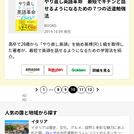
やり直し英語革命 最短でキチンと話
せるようになるための７つの近道勉強
法
BOOKS
2019.10.09 発売
高卒で28歳から「やり直し英語」を始め英検(R)１級を取得し
た著者が、最短で英語を話せるようになるための学習法を紹
介。
詳細を見る
…
1
8
9
10
11
12
AD
AD
人気の国と地域から探す
イタリア
イタリアは歴史、文化、グルメ、自然と多彩な魅力にあふ
れた国。
ローマ
の古代遺跡やフィレンツェのルネッサンス