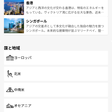
香港
とつ。フォーやバインミー、ベトナムコーヒーなどは、ぜ
の活気が交差している。北部ではチェンマイなどの山岳地
ひ現地で味わいたい。どの地域を訪れてもあたたかい人々
帯で自然と触れ合い、南部ではプーケットやクラビの美し
アジアと西洋の文化が交わる香港は、特有のエネルギーを
が旅行者を迎えてくれるので、きっと忘れられない旅にな
いビーチでリゾート気分を楽しむことができる。タイ料理
もっている。ヴィクトリア湾に広がる壮大な景色、近未来
るはずだ。 なお、新着のベトナム情報は
コンテンツ一覧
を
は世界的に有名で、屋台から高級レストランまで味覚を刺
的なアートスポット、そして歴史と現代が融合した町並
参照してほしい。
シンガポール
激する。気候は一年中温暖で、どの季節にも異なる楽しみ
み、どこを訪れても感動するはず。観光スポットが密集し
が待っている。親しみやすいタイの人々、仏教を中心とし
ており、効率よく見どころを回れるのも魅力。息をのむよ
アジアの交差点として多文化が融合した独自の魅力を放つ
た文化、そして多様な観光資源が、訪れる旅人を魅了し続
うな絶景から文化的な体験まで、香港を存分に楽しみ尽く
シンガポール。未来的な建築物が並ぶマリーナベイ、歴史
ける。 なお、新着のタイ情報は
コンテンツ一覧
を参照して
そう。 なお、新着の香港情報は
コンテンツ一覧
を参照して
と伝統を感じられるエスニックタウン、多数の緑豊かな公
ほしい。
ほしい。
園や自然保護区など、自然が調和した近代的な景観と文化
の多様性あふれるカラフルな町は、どこを歩いても新しい
国と地域
発見がある。さらに、治安のよさや充実した公共交通機関
も、旅行者にとっては魅力的なポイント。グルメも豊富
で、ホーカーズは地元の風情を楽しめる外せないスポット
ヨーロッパ
だ。訪れる人を飽きさせないシンガポールで、多様な魅力
を体感しよう。 なお、新着のシンガポール情報は
コンテン
ツ一覧
を参照してほしい。
北米
中南米
オセアニア