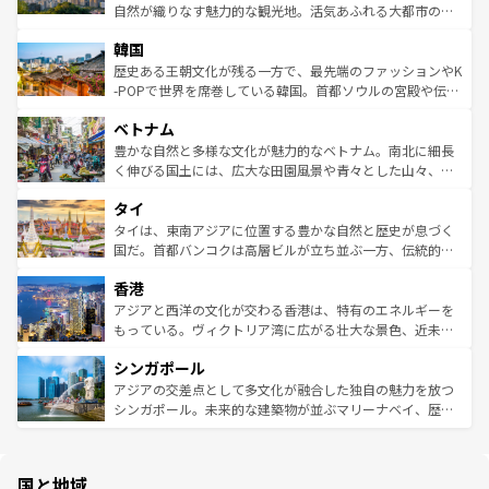
ク、伝統的なフラダンスなど、すべてがハワイの魅力を彩
ど、見どころがたくさん。また、カフェやワイン、オージ
自然が織りなす魅力的な観光地。活気あふれる大都市の台
っている。訪れるたびに新しい発見と感動が待っているハ
ービーフなどの食文化も豊かで、美味しいものであふれて
北やノスタルジックな町並みが人気な九份（ジォウフェ
ワイを、存分に味わってほしい。 なお、新着のハワイ情報
韓国
いる。アクティビティも充実しており、サーフィンやダイ
ン）、静ひつな山岳地帯である台湾東部など、都市の喧騒
は
コンテンツ一覧
を参照してほしい。
ビング、ハイキングなど、アウトドア好きにはたまらな
と山間の静けさが共存しており、訪れる人に新しい発見と
歴史ある王朝文化が残る一方で、最先端のファッションやK
い。オーストラリアの多彩な魅力を存分に味わいつくそ
驚きをもたらしてくれる。また、奥深い台湾の食文化も魅
-POPで世界を席巻している韓国。首都ソウルの宮殿や伝統
う。 なお、新着のオーストラリア情報は
コンテンツ一覧
を
力で、夜市などの屋台グルメから高級料理、ヘルシーで美
家屋が並ぶエリアでは韓国の歴史と文化に浸ることがで
参照してほしい。
ベトナム
容にもいいと評判のスイーツなど、バラエティ豊かな料理
き、地方に足を延ばせば四季折々の自然美を楽しむことが
が味わえる。 なお、新着の台湾情報は
コンテンツ一覧
を参
できる。そして、キムチや焼肉、絶品のストリートフード
豊かな自然と多様な文化が魅力的なベトナム。南北に細長
照してほしい。
まで、さまざまな韓国料理が待っている。夜には、韓国な
く伸びる国土には、広大な田園風景や青々とした山々、世
らではのナイトライフも堪能できる。あたたかいホスピタ
界遺産に登録された壮大な自然景観が点在し、都市部では
タイ
リティに包まれながら、韓国の多彩な魅力を心ゆくまで味
急速な発展と共に伝統が息づく。ハノイの古い町並みやホ
わってみてほしい。 なお、新着の韓国情報は
コンテンツ一
ーチミン市のフランス統治時代の建物も、独特の雰囲気を
タイは、東南アジアに位置する豊かな自然と歴史が息づく
覧
を参照してほしい。
醸し出している。また、バラエティの豊かさとおいしさで
国だ。首都バンコクは高層ビルが立ち並ぶ一方、伝統的な
世界中の食通を魅了してやまないベトナム料理も魅力のひ
寺院や市場がいたるところに点在し、古きよき文化と現代
香港
とつ。フォーやバインミー、ベトナムコーヒーなどは、ぜ
の活気が交差している。北部ではチェンマイなどの山岳地
ひ現地で味わいたい。どの地域を訪れてもあたたかい人々
帯で自然と触れ合い、南部ではプーケットやクラビの美し
アジアと西洋の文化が交わる香港は、特有のエネルギーを
が旅行者を迎えてくれるので、きっと忘れられない旅にな
いビーチでリゾート気分を楽しむことができる。タイ料理
もっている。ヴィクトリア湾に広がる壮大な景色、近未来
るはずだ。 なお、新着のベトナム情報は
コンテンツ一覧
を
は世界的に有名で、屋台から高級レストランまで味覚を刺
的なアートスポット、そして歴史と現代が融合した町並
参照してほしい。
シンガポール
激する。気候は一年中温暖で、どの季節にも異なる楽しみ
み、どこを訪れても感動するはず。観光スポットが密集し
が待っている。親しみやすいタイの人々、仏教を中心とし
ており、効率よく見どころを回れるのも魅力。息をのむよ
アジアの交差点として多文化が融合した独自の魅力を放つ
た文化、そして多様な観光資源が、訪れる旅人を魅了し続
うな絶景から文化的な体験まで、香港を存分に楽しみ尽く
シンガポール。未来的な建築物が並ぶマリーナベイ、歴史
ける。 なお、新着のタイ情報は
コンテンツ一覧
を参照して
そう。 なお、新着の香港情報は
コンテンツ一覧
を参照して
と伝統を感じられるエスニックタウン、多数の緑豊かな公
ほしい。
ほしい。
園や自然保護区など、自然が調和した近代的な景観と文化
の多様性あふれるカラフルな町は、どこを歩いても新しい
国と地域
発見がある。さらに、治安のよさや充実した公共交通機関