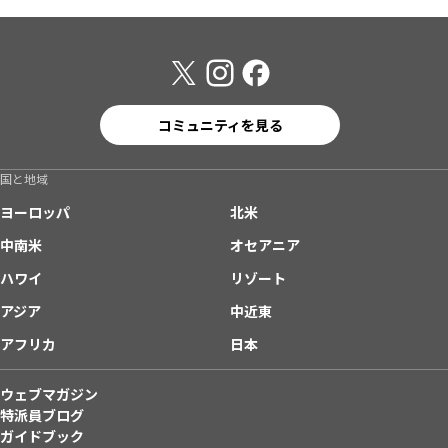
コミュニティを見る
国と地域
ヨーロッパ
北米
中南米
オセアニア
ハワイ
リゾート
アジア
中近東
アフリカ
日本
ウェブマガジン
特派員ブログ
ガイドブック