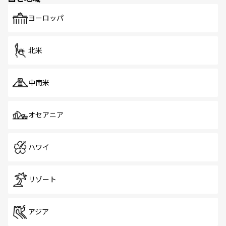
も、旅行者にとっては魅力的なポイント。グルメも豊富
で、ホーカーズは地元の風情を楽しめる外せないスポット
ヨーロッパ
だ。訪れる人を飽きさせないシンガポールで、多様な魅力
を体感しよう。 なお、新着のシンガポール情報は
コンテン
ツ一覧
を参照してほしい。
北米
中南米
オセアニア
ハワイ
リゾート
アジア