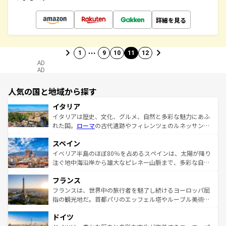
詳細を見る
…
1
9
10
11
12
AD
AD
人気の国と地域から探す
イタリア
イタリアは歴史、文化、グルメ、自然と多彩な魅力にあふ
れた国。
ローマ
の古代遺跡やフィレンツェのルネッサンス
美術、ヴェネツィアの運河など、歴史あるスポットはもち
スペイン
ろん、トスカーナの美しい田園風景やアマルフィ海岸の絶
景など、自然景観も見逃せない。観光の合間には、本場の
イベリア半島のほぼ80％を占めるスペインは、太陽が降り
ピザやパスタなど、絶品のイタリア料理を堪能することも
注ぐ地中海沿岸から雄大なピレネー山脈まで、多彩な自然
できる。朝目覚めてから夜眠るまで、すべての瞬間を楽し
と文化が詰まったヨーロッパ屈指の旅行先だ。多様な地域
フランス
ませてくれるイタリアで、忘れられない旅をしてみよう！
文化が根付くこの国では、情熱的なフラメンコ、熱気あふ
なお、新着のイタリア情報は
コンテンツ一覧
を参照してほ
れる闘牛、そして美味しいタパスが生活の一部となってい
フランスは、世界中の旅行者を魅了し続けるヨーロッパ屈
しい。
る。首都マドリードの洗練された雰囲気や、バルセロナの
指の観光地だ。首都パリのエッフェル塔やルーブル美術館
アートに溢れた街角から、地方では古代ローマ遺跡や中世
といった象徴的なスポットから、田舎町の古風な美しさま
ドイツ
の城塞都市、穏やかなビーチリゾートまで多彩な表情を見
で、幅広い魅力が詰まっている。華麗な宮殿、歴史的な大
せる。地方によって風土や気候が異なるスペインはその個