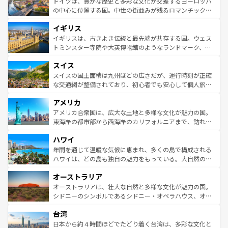
聖堂、美しいビーチ、そして豊かな自然が、訪れる者を心
ドイツは、豊かな歴史と多彩な文化が交差するヨーロッパ
性で訪れる人を魅了する。 なお、新着のスペイン情報は
コ
から魅了する。また、フランスは美食の国としても知ら
の中心に位置する国。中世の街並みが残るロマンチック街
ンテンツ一覧
を参照してほしい。
れ、フランス料理はユネスコ無形文化遺産にも登録されて
道から、未来を先取りするようなモダンな都市まで多様な
イギリス
いる。シャンパンの発祥地であるランス、プロヴァンスの
顔を持つこの国は、どこを歩いても飽きることがない。ベ
香り高いラベンダー畑など、多彩な楽しみ方が可能だ。さ
ルリンの文化的活気、バイエルン州のアルプスの絶景、そ
イギリスは、古きよき伝統と最先端が共存する国。ウェス
らに、パリ以外の地域にも魅力が溢れており、どの街角に
してライン川沿いのワイン畑といった風景は必見。ビール
トミンスター寺院や大英博物館のようなランドマーク、歴
も豊かな歴史と文化が息づいている。パリ以外の個性あふ
とソーセージを味わいながら地元の人と過ごす楽しい時間
史ある大学都市、美しい丘陵地帯や牧歌的な風景など、エ
れる地方に足を運ぶとそれぞれで全く異なる文化を体験で
スイス
は、お酒好きな人にはぜひ体験してほしい。 なお、新着の
リアごとに異なる魅力がある。また、優雅なアフタヌーン
きるだろう。 なお、新着のフランス情報は
コンテンツ一覧
ドイツ情報は
コンテンツ一覧
を参照してほしい。
ティー、ビール好きにはたまらない英国パブ、サッカー観
スイスの国土面積は九州ほどの広さだが、運行時刻が正確
を参照してほしい。
戦など、本場だからこそできる体験も豊富。イギリスを旅
な交通網が整備されており、初心者でも安心して個人旅行
して楽しみつくそう。 なお、新着のイギリス情報は
コンテ
を楽しめる。日本同様に時刻表どおりの旅が可能だ。中世
アメリカ
ンツ一覧
を参照してほしい。
の建物がそのまま残る町や、スイスならではのユニークな
博物館もあり、アルプス観光だけでなく町歩きも満喫する
アメリカ合衆国は、広大な土地と多様な文化が魅力の国。
ことができる。国民の所得が高いため物価も高いが、旅行
東海岸の都市部から西海岸のカリフォルニアまで、訪れる
者向けの交通パス提供のサービスもあり、うまく活用すれ
場所ごとに異なる風景と体験が待っている。ニューヨーク
ハワイ
ば市内交通費無料で観光を楽しむこともできる。 なお、新
のような巨大都市は、観光、ショッピング、エンターテイ
着のスイス情報は
コンテンツ一覧
を参照してほしい。
ンメントが詰まった刺激的なスポットだ。一方、アメリカ
年間を通じて温暖な気候に恵まれ、多くの島で構成される
西部には大自然が広がり、グランドキャニオンやイエロー
ハワイは、どの島も独自の魅力をもっている。大自然の神
ストーン国立公園といった絶景が堪能できる。さらに、南
秘を感じたいなら、火山が生み出した壮大な景観を誇るハ
オーストラリア
部のニューオーリンズでは、音楽と美食が融合した独特の
ワイ島は見逃せない。また、定番の観光地といえばオアフ
文化が魅力。旅行者はアメリカの各地域で異なる魅力を楽
島だが、静かな自然を求めるならマウイ島やカウアイ島が
オーストラリアは、壮大な自然と多様な文化が魅力の国。
しみながら、その多様性と豊かな歴史を感じることができ
おすすめ。エメラルドグリーンに輝く海をはじめ、豊かな
シドニーのシンボルであるシドニー・オペラハウス、オー
るだろう。車でのロードトリップや列車の旅も、アメリカ
文化や歴史が息づいている。「アロハスピリット」と呼ば
ストラリア東海岸北部に広がる大サンゴ礁地帯グレートバ
ならではの贅沢な旅のスタイルだ。 なお、新着のアメリカ
台湾
れるおもてなしの心で訪れる人々を迎えてくれるハワイの
リアリーフや大陸中央部にそびえるウルル（エアーズロッ
情報は
コンテンツ一覧
を参照してほしい。
人々、おいしいローカルフードやハワイアンミュージッ
ク）、タスマニアの美しい原生林やケアンズの熱帯雨林な
日本から約４時間ほどでたどり着く台湾は、多彩な文化と