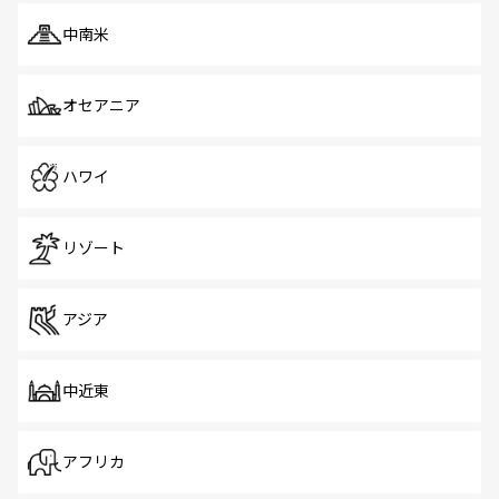
中南米
オセアニア
ハワイ
リゾート
アジア
中近東
アフリカ