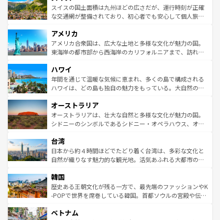
きるだろう。 なお、新着のフランス情報は
コンテンツ一覧
ドイツ情報は
コンテンツ一覧
を参照してほしい。
ティー、ビール好きにはたまらない英国パブ、サッカー観
スイスの国土面積は九州ほどの広さだが、運行時刻が正確
を参照してほしい。
戦など、本場だからこそできる体験も豊富。イギリスを旅
な交通網が整備されており、初心者でも安心して個人旅行
して楽しみつくそう。 なお、新着のイギリス情報は
コンテ
を楽しめる。日本同様に時刻表どおりの旅が可能だ。中世
アメリカ
ンツ一覧
を参照してほしい。
の建物がそのまま残る町や、スイスならではのユニークな
博物館もあり、アルプス観光だけでなく町歩きも満喫する
アメリカ合衆国は、広大な土地と多様な文化が魅力の国。
ことができる。国民の所得が高いため物価も高いが、旅行
東海岸の都市部から西海岸のカリフォルニアまで、訪れる
者向けの交通パス提供のサービスもあり、うまく活用すれ
場所ごとに異なる風景と体験が待っている。ニューヨーク
ハワイ
ば市内交通費無料で観光を楽しむこともできる。 なお、新
のような巨大都市は、観光、ショッピング、エンターテイ
着のスイス情報は
コンテンツ一覧
を参照してほしい。
ンメントが詰まった刺激的なスポットだ。一方、アメリカ
年間を通じて温暖な気候に恵まれ、多くの島で構成される
西部には大自然が広がり、グランドキャニオンやイエロー
ハワイは、どの島も独自の魅力をもっている。大自然の神
ストーン国立公園といった絶景が堪能できる。さらに、南
秘を感じたいなら、火山が生み出した壮大な景観を誇るハ
オーストラリア
部のニューオーリンズでは、音楽と美食が融合した独特の
ワイ島は見逃せない。また、定番の観光地といえばオアフ
文化が魅力。旅行者はアメリカの各地域で異なる魅力を楽
島だが、静かな自然を求めるならマウイ島やカウアイ島が
オーストラリアは、壮大な自然と多様な文化が魅力の国。
しみながら、その多様性と豊かな歴史を感じることができ
おすすめ。エメラルドグリーンに輝く海をはじめ、豊かな
シドニーのシンボルであるシドニー・オペラハウス、オー
るだろう。車でのロードトリップや列車の旅も、アメリカ
文化や歴史が息づいている。「アロハスピリット」と呼ば
ストラリア東海岸北部に広がる大サンゴ礁地帯グレートバ
ならではの贅沢な旅のスタイルだ。 なお、新着のアメリカ
台湾
れるおもてなしの心で訪れる人々を迎えてくれるハワイの
リアリーフや大陸中央部にそびえるウルル（エアーズロッ
情報は
コンテンツ一覧
を参照してほしい。
人々、おいしいローカルフードやハワイアンミュージッ
ク）、タスマニアの美しい原生林やケアンズの熱帯雨林な
日本から約４時間ほどでたどり着く台湾は、多彩な文化と
ク、伝統的なフラダンスなど、すべてがハワイの魅力を彩
ど、見どころがたくさん。また、カフェやワイン、オージ
自然が織りなす魅力的な観光地。活気あふれる大都市の台
っている。訪れるたびに新しい発見と感動が待っているハ
ービーフなどの食文化も豊かで、美味しいものであふれて
北やノスタルジックな町並みが人気な九份（ジォウフェ
ワイを、存分に味わってほしい。 なお、新着のハワイ情報
韓国
いる。アクティビティも充実しており、サーフィンやダイ
ン）、静ひつな山岳地帯である台湾東部など、都市の喧騒
は
コンテンツ一覧
を参照してほしい。
ビング、ハイキングなど、アウトドア好きにはたまらな
と山間の静けさが共存しており、訪れる人に新しい発見と
歴史ある王朝文化が残る一方で、最先端のファッションやK
い。オーストラリアの多彩な魅力を存分に味わいつくそ
驚きをもたらしてくれる。また、奥深い台湾の食文化も魅
-POPで世界を席巻している韓国。首都ソウルの宮殿や伝統
う。 なお、新着のオーストラリア情報は
コンテンツ一覧
を
力で、夜市などの屋台グルメから高級料理、ヘルシーで美
家屋が並ぶエリアでは韓国の歴史と文化に浸ることがで
参照してほしい。
ベトナム
容にもいいと評判のスイーツなど、バラエティ豊かな料理
き、地方に足を延ばせば四季折々の自然美を楽しむことが