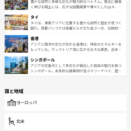
が味わえる。 なお、新着の台湾情報は
コンテンツ一覧
を参
できる。そして、キムチや焼肉、絶品のストリートフード
豊かな自然と多様な文化が魅力的なベトナム。南北に細長
照してほしい。
まで、さまざまな韓国料理が待っている。夜には、韓国な
く伸びる国土には、広大な田園風景や青々とした山々、世
らではのナイトライフも堪能できる。あたたかいホスピタ
界遺産に登録された壮大な自然景観が点在し、都市部では
タイ
リティに包まれながら、韓国の多彩な魅力を心ゆくまで味
急速な発展と共に伝統が息づく。ハノイの古い町並みやホ
わってみてほしい。 なお、新着の韓国情報は
コンテンツ一
ーチミン市のフランス統治時代の建物も、独特の雰囲気を
タイは、東南アジアに位置する豊かな自然と歴史が息づく
覧
を参照してほしい。
醸し出している。また、バラエティの豊かさとおいしさで
国だ。首都バンコクは高層ビルが立ち並ぶ一方、伝統的な
世界中の食通を魅了してやまないベトナム料理も魅力のひ
寺院や市場がいたるところに点在し、古きよき文化と現代
香港
とつ。フォーやバインミー、ベトナムコーヒーなどは、ぜ
の活気が交差している。北部ではチェンマイなどの山岳地
ひ現地で味わいたい。どの地域を訪れてもあたたかい人々
帯で自然と触れ合い、南部ではプーケットやクラビの美し
アジアと西洋の文化が交わる香港は、特有のエネルギーを
が旅行者を迎えてくれるので、きっと忘れられない旅にな
いビーチでリゾート気分を楽しむことができる。タイ料理
もっている。ヴィクトリア湾に広がる壮大な景色、近未来
るはずだ。 なお、新着のベトナム情報は
コンテンツ一覧
を
は世界的に有名で、屋台から高級レストランまで味覚を刺
的なアートスポット、そして歴史と現代が融合した町並
参照してほしい。
シンガポール
激する。気候は一年中温暖で、どの季節にも異なる楽しみ
み、どこを訪れても感動するはず。観光スポットが密集し
が待っている。親しみやすいタイの人々、仏教を中心とし
ており、効率よく見どころを回れるのも魅力。息をのむよ
アジアの交差点として多文化が融合した独自の魅力を放つ
た文化、そして多様な観光資源が、訪れる旅人を魅了し続
うな絶景から文化的な体験まで、香港を存分に楽しみ尽く
シンガポール。未来的な建築物が並ぶマリーナベイ、歴史
ける。 なお、新着のタイ情報は
コンテンツ一覧
を参照して
そう。 なお、新着の香港情報は
コンテンツ一覧
を参照して
と伝統を感じられるエスニックタウン、多数の緑豊かな公
ほしい。
ほしい。
園や自然保護区など、自然が調和した近代的な景観と文化
の多様性あふれるカラフルな町は、どこを歩いても新しい
国と地域
発見がある。さらに、治安のよさや充実した公共交通機関
も、旅行者にとっては魅力的なポイント。グルメも豊富
で、ホーカーズは地元の風情を楽しめる外せないスポット
ヨーロッパ
だ。訪れる人を飽きさせないシンガポールで、多様な魅力
を体感しよう。 なお、新着のシンガポール情報は
コンテン
ツ一覧
を参照してほしい。
北米