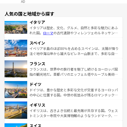
AD
人気の国と地域から探す
イタリア
イタリアは歴史、文化、グルメ、自然と多彩な魅力にあふ
れた国。
ローマ
の古代遺跡やフィレンツェのルネッサンス
美術、ヴェネツィアの運河など、歴史あるスポットはもち
スペイン
ろん、トスカーナの美しい田園風景やアマルフィ海岸の絶
景など、自然景観も見逃せない。観光の合間には、本場の
イベリア半島のほぼ80％を占めるスペインは、太陽が降り
ピザやパスタなど、絶品のイタリア料理を堪能することも
注ぐ地中海沿岸から雄大なピレネー山脈まで、多彩な自然
できる。朝目覚めてから夜眠るまで、すべての瞬間を楽し
と文化が詰まったヨーロッパ屈指の旅行先だ。多様な地域
フランス
ませてくれるイタリアで、忘れられない旅をしてみよう！
文化が根付くこの国では、情熱的なフラメンコ、熱気あふ
なお、新着のイタリア情報は
コンテンツ一覧
を参照してほ
れる闘牛、そして美味しいタパスが生活の一部となってい
フランスは、世界中の旅行者を魅了し続けるヨーロッパ屈
しい。
る。首都マドリードの洗練された雰囲気や、バルセロナの
指の観光地だ。首都パリのエッフェル塔やルーブル美術館
アートに溢れた街角から、地方では古代ローマ遺跡や中世
といった象徴的なスポットから、田舎町の古風な美しさま
ドイツ
の城塞都市、穏やかなビーチリゾートまで多彩な表情を見
で、幅広い魅力が詰まっている。華麗な宮殿、歴史的な大
せる。地方によって風土や気候が異なるスペインはその個
聖堂、美しいビーチ、そして豊かな自然が、訪れる者を心
ドイツは、豊かな歴史と多彩な文化が交差するヨーロッパ
性で訪れる人を魅了する。 なお、新着のスペイン情報は
コ
から魅了する。また、フランスは美食の国としても知ら
の中心に位置する国。中世の街並みが残るロマンチック街
ンテンツ一覧
を参照してほしい。
れ、フランス料理はユネスコ無形文化遺産にも登録されて
道から、未来を先取りするようなモダンな都市まで多様な
イギリス
いる。シャンパンの発祥地であるランス、プロヴァンスの
顔を持つこの国は、どこを歩いても飽きることがない。ベ
香り高いラベンダー畑など、多彩な楽しみ方が可能だ。さ
ルリンの文化的活気、バイエルン州のアルプスの絶景、そ
イギリスは、古きよき伝統と最先端が共存する国。ウェス
らに、パリ以外の地域にも魅力が溢れており、どの街角に
してライン川沿いのワイン畑といった風景は必見。ビール
トミンスター寺院や大英博物館のようなランドマーク、歴
も豊かな歴史と文化が息づいている。パリ以外の個性あふ
とソーセージを味わいながら地元の人と過ごす楽しい時間
史ある大学都市、美しい丘陵地帯や牧歌的な風景など、エ
れる地方に足を運ぶとそれぞれで全く異なる文化を体験で
スイス
は、お酒好きな人にはぜひ体験してほしい。 なお、新着の
リアごとに異なる魅力がある。また、優雅なアフタヌーン