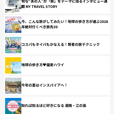
旬な“あの人”が「旅」をテーマに語るインタビュー連
載 MY TRAVEL STORY
今、こんな旅がしてみたい！地球の歩き方が選ぶ2026
年絶対行くべき旅先30
コスパもタイパもかなえる！賢者の旅テクニック
地球の歩き方♥偏愛ハワイ
今年の夏はインスパイアへ！
知れば知るほど好きになる 湘南・江の島