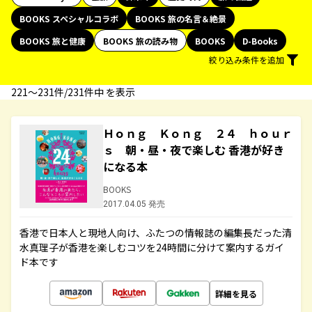
BOOKS スペシャルコラボ
BOOKS 旅の名言＆絶景
BOOKS 旅と健康
BOOKS 旅の読み物
BOOKS
D-Books
絞り込み条件を追加
221〜231件/231件中 を表示
Ｈｏｎｇ Ｋｏｎｇ ２４ ｈｏｕｒ
ｓ 朝・昼・夜で楽しむ 香港が好き
になる本
BOOKS
2017.04.05 発売
香港で日本人と現地人向け、ふたつの情報誌の編集長だった清
水真理子が香港を楽しむコツを24時間に分けて案内するガイ
ド本です
詳細を見る