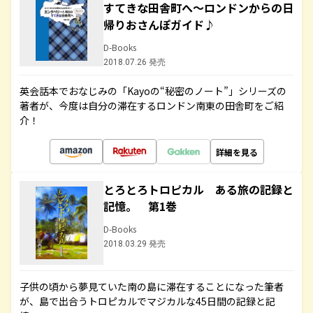
すてきな田舎町へ～ロンドンからの日
帰りおさんぽガイド♪
D-Books
2018.07.26 発売
英会話本でおなじみの「Kayoの“秘密のノート”」シリーズの
著者が、今度は自分の滞在するロンドン南東の田舎町をご紹
介！
詳細を見る
とろとろトロピカル ある旅の記録と
記憶。 第1巻
D-Books
2018.03.29 発売
子供の頃から夢見ていた南の島に滞在することになった筆者
が、島で出合うトロピカルでマジカルな45日間の記録と記