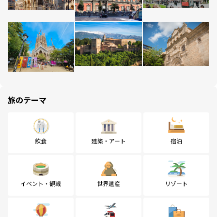
旅のテーマ
飲食
建築・アート
宿泊
イベント・観戦
世界遺産
リゾート