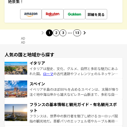
絶景集！
詳細を見る
…
1
2
3
13
AD
AD
人気の国と地域から探す
イタリア
イタリアは歴史、文化、グルメ、自然と多彩な魅力にあふ
れた国。
ローマ
の古代遺跡やフィレンツェのルネッサンス
美術、ヴェネツィアの運河など、歴史あるスポットはもち
スペイン
ろん、トスカーナの美しい田園風景やアマルフィ海岸の絶
景など、自然景観も見逃せない。観光の合間には、本場の
イベリア半島のほぼ80％を占めるスペインは、太陽が降り
ピザやパスタなど、絶品のイタリア料理を堪能することも
注ぐ地中海沿岸から雄大なピレネー山脈まで、多彩な自然
できる。朝目覚めてから夜眠るまで、すべての瞬間を楽し
と文化が詰まったヨーロッパ屈指の旅行先だ。多様な地域
フランスの基本情報と観光ガイド・有名観光スポ
ませてくれるイタリアで、忘れられない旅をしてみよう！
文化が根付くこの国では、情熱的なフラメンコ、熱気あふ
なお、新着のイタリア情報は
コンテンツ一覧
を参照してほ
れる闘牛、そして美味しいタパスが生活の一部となってい
ット
しい。
る。首都マドリードの洗練された雰囲気や、バルセロナの
フランスは、世界中の旅行者を魅了し続けるヨーロッパ屈
アートに溢れた街角から、地方では古代ローマ遺跡や中世
指の観光地だ。首都パリのエッフェル塔やルーブル美術館
の城塞都市、穏やかなビーチリゾートまで多彩な表情を見
といった象徴的なスポットから、田舎町の古風な美しさま