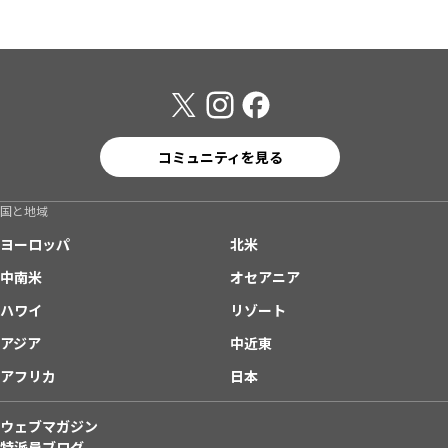
コミュニティを見る
国と地域
ヨーロッパ
北米
中南米
オセアニア
ハワイ
リゾート
アジア
中近東
アフリカ
日本
ウェブマガジン
特派員ブログ