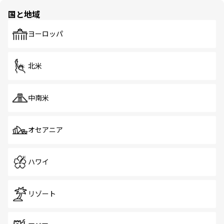
の多様性あふれるカラフルな町は、どこを歩いても新しい
国と地域
発見がある。さらに、治安のよさや充実した公共交通機関
も、旅行者にとっては魅力的なポイント。グルメも豊富
で、ホーカーズは地元の風情を楽しめる外せないスポット
ヨーロッパ
だ。訪れる人を飽きさせないシンガポールで、多様な魅力
を体感しよう。 なお、新着のシンガポール情報は
コンテン
ツ一覧
を参照してほしい。
北米
中南米
オセアニア
ハワイ
リゾート