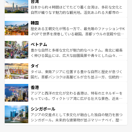
ならではの贅沢な旅のスタイルだ。 なお、新着のアメリカ
台湾
れるおもてなしの心で訪れる人々を迎えてくれるハワイの
リアリーフや大陸中央部にそびえるウルル（エアーズロッ
情報は
コンテンツ一覧
を参照してほしい。
人々、おいしいローカルフードやハワイアンミュージッ
ク）、タスマニアの美しい原生林やケアンズの熱帯雨林な
日本から約４時間ほどでたどり着く台湾は、多彩な文化と
ク、伝統的なフラダンスなど、すべてがハワイの魅力を彩
ど、見どころがたくさん。また、カフェやワイン、オージ
自然が織りなす魅力的な観光地。活気あふれる大都市の台
っている。訪れるたびに新しい発見と感動が待っているハ
ービーフなどの食文化も豊かで、美味しいものであふれて
北やノスタルジックな町並みが人気な九份（ジォウフェ
ワイを、存分に味わってほしい。 なお、新着のハワイ情報
韓国
いる。アクティビティも充実しており、サーフィンやダイ
ン）、静ひつな山岳地帯である台湾東部など、都市の喧騒
は
コンテンツ一覧
を参照してほしい。
ビング、ハイキングなど、アウトドア好きにはたまらな
と山間の静けさが共存しており、訪れる人に新しい発見と
歴史ある王朝文化が残る一方で、最先端のファッションやK
い。オーストラリアの多彩な魅力を存分に味わいつくそ
驚きをもたらしてくれる。また、奥深い台湾の食文化も魅
-POPで世界を席巻している韓国。首都ソウルの宮殿や伝統
う。 なお、新着のオーストラリア情報は
コンテンツ一覧
を
力で、夜市などの屋台グルメから高級料理、ヘルシーで美
家屋が並ぶエリアでは韓国の歴史と文化に浸ることがで
参照してほしい。
ベトナム
容にもいいと評判のスイーツなど、バラエティ豊かな料理
き、地方に足を延ばせば四季折々の自然美を楽しむことが
が味わえる。 なお、新着の台湾情報は
コンテンツ一覧
を参
できる。そして、キムチや焼肉、絶品のストリートフード
豊かな自然と多様な文化が魅力的なベトナム。南北に細長
照してほしい。
まで、さまざまな韓国料理が待っている。夜には、韓国な
く伸びる国土には、広大な田園風景や青々とした山々、世
らではのナイトライフも堪能できる。あたたかいホスピタ
界遺産に登録された壮大な自然景観が点在し、都市部では
タイ
リティに包まれながら、韓国の多彩な魅力を心ゆくまで味
急速な発展と共に伝統が息づく。ハノイの古い町並みやホ
わってみてほしい。 なお、新着の韓国情報は
コンテンツ一
ーチミン市のフランス統治時代の建物も、独特の雰囲気を
タイは、東南アジアに位置する豊かな自然と歴史が息づく
覧
を参照してほしい。
醸し出している。また、バラエティの豊かさとおいしさで
国だ。首都バンコクは高層ビルが立ち並ぶ一方、伝統的な
世界中の食通を魅了してやまないベトナム料理も魅力のひ
寺院や市場がいたるところに点在し、古きよき文化と現代
香港
とつ。フォーやバインミー、ベトナムコーヒーなどは、ぜ
の活気が交差している。北部ではチェンマイなどの山岳地
ひ現地で味わいたい。どの地域を訪れてもあたたかい人々
帯で自然と触れ合い、南部ではプーケットやクラビの美し
アジアと西洋の文化が交わる香港は、特有のエネルギーを
が旅行者を迎えてくれるので、きっと忘れられない旅にな
いビーチでリゾート気分を楽しむことができる。タイ料理
もっている。ヴィクトリア湾に広がる壮大な景色、近未来
るはずだ。 なお、新着のベトナム情報は
コンテンツ一覧
を
は世界的に有名で、屋台から高級レストランまで味覚を刺
的なアートスポット、そして歴史と現代が融合した町並
参照してほしい。
シンガポール
激する。気候は一年中温暖で、どの季節にも異なる楽しみ
み、どこを訪れても感動するはず。観光スポットが密集し
が待っている。親しみやすいタイの人々、仏教を中心とし
ており、効率よく見どころを回れるのも魅力。息をのむよ
アジアの交差点として多文化が融合した独自の魅力を放つ
た文化、そして多様な観光資源が、訪れる旅人を魅了し続
うな絶景から文化的な体験まで、香港を存分に楽しみ尽く
シンガポール。未来的な建築物が並ぶマリーナベイ、歴史
ける。 なお、新着のタイ情報は
コンテンツ一覧
を参照して
そう。 なお、新着の香港情報は
コンテンツ一覧
を参照して
と伝統を感じられるエスニックタウン、多数の緑豊かな公
ほしい。
ほしい。
園や自然保護区など、自然が調和した近代的な景観と文化