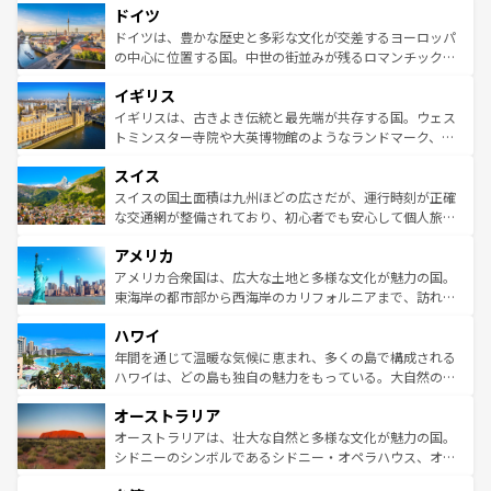
せる。地方によって風土や気候が異なるスペインはその個
ドイツ
で、幅広い魅力が詰まっている。華麗な宮殿、歴史的な大
性で訪れる人を魅了する。 なお、新着のスペイン情報は
コ
聖堂、美しいビーチ、そして豊かな自然が、訪れる者を心
ドイツは、豊かな歴史と多彩な文化が交差するヨーロッパ
ンテンツ一覧
を参照してほしい。
から魅了する。また、フランスは美食の国としても知ら
の中心に位置する国。中世の街並みが残るロマンチック街
れ、フランス料理はユネスコ無形文化遺産にも登録されて
道から、未来を先取りするようなモダンな都市まで多様な
イギリス
いる。シャンパンの発祥地であるランス、プロヴァンスの
顔を持つこの国は、どこを歩いても飽きることがない。ベ
香り高いラベンダー畑など、多彩な楽しみ方が可能だ。さ
ルリンの文化的活気、バイエルン州のアルプスの絶景、そ
イギリスは、古きよき伝統と最先端が共存する国。ウェス
らに、パリ以外の地域にも魅力が溢れており、どの街角に
してライン川沿いのワイン畑といった風景は必見。ビール
トミンスター寺院や大英博物館のようなランドマーク、歴
も豊かな歴史と文化が息づいている。パリ以外の個性あふ
とソーセージを味わいながら地元の人と過ごす楽しい時間
史ある大学都市、美しい丘陵地帯や牧歌的な風景など、エ
れる地方に足を運ぶとそれぞれで全く異なる文化を体験で
スイス
は、お酒好きな人にはぜひ体験してほしい。 なお、新着の
リアごとに異なる魅力がある。また、優雅なアフタヌーン
きるだろう。 なお、新着のフランス情報は
コンテンツ一覧
ドイツ情報は
コンテンツ一覧
を参照してほしい。
ティー、ビール好きにはたまらない英国パブ、サッカー観
スイスの国土面積は九州ほどの広さだが、運行時刻が正確
を参照してほしい。
戦など、本場だからこそできる体験も豊富。イギリスを旅
な交通網が整備されており、初心者でも安心して個人旅行
して楽しみつくそう。 なお、新着のイギリス情報は
コンテ
を楽しめる。日本同様に時刻表どおりの旅が可能だ。中世
アメリカ
ンツ一覧
を参照してほしい。
の建物がそのまま残る町や、スイスならではのユニークな
博物館もあり、アルプス観光だけでなく町歩きも満喫する
アメリカ合衆国は、広大な土地と多様な文化が魅力の国。
ことができる。国民の所得が高いため物価も高いが、旅行
東海岸の都市部から西海岸のカリフォルニアまで、訪れる
者向けの交通パス提供のサービスもあり、うまく活用すれ
場所ごとに異なる風景と体験が待っている。ニューヨーク
ハワイ
ば市内交通費無料で観光を楽しむこともできる。 なお、新
のような巨大都市は、観光、ショッピング、エンターテイ
着のスイス情報は
コンテンツ一覧
を参照してほしい。
ンメントが詰まった刺激的なスポットだ。一方、アメリカ
年間を通じて温暖な気候に恵まれ、多くの島で構成される
西部には大自然が広がり、グランドキャニオンやイエロー
ハワイは、どの島も独自の魅力をもっている。大自然の神
ストーン国立公園といった絶景が堪能できる。さらに、南
秘を感じたいなら、火山が生み出した壮大な景観を誇るハ
オーストラリア
部のニューオーリンズでは、音楽と美食が融合した独特の
ワイ島は見逃せない。また、定番の観光地といえばオアフ
文化が魅力。旅行者はアメリカの各地域で異なる魅力を楽
島だが、静かな自然を求めるならマウイ島やカウアイ島が
オーストラリアは、壮大な自然と多様な文化が魅力の国。
しみながら、その多様性と豊かな歴史を感じることができ
おすすめ。エメラルドグリーンに輝く海をはじめ、豊かな
シドニーのシンボルであるシドニー・オペラハウス、オー
るだろう。車でのロードトリップや列車の旅も、アメリカ
文化や歴史が息づいている。「アロハスピリット」と呼ば
ストラリア東海岸北部に広がる大サンゴ礁地帯グレートバ