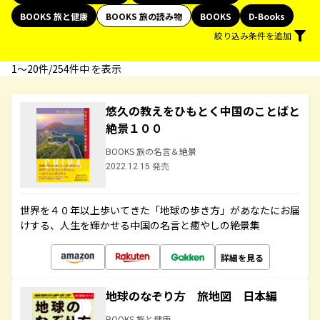
BOOKS 旅と健康
BOOKS 旅の読み物
BOOKS
D-Books
絞り込み条件を追加
1〜20件/254件中 を表示
悠久の教えをひもとく中国のことばと
絶景１００
BOOKS 旅の名言＆絶景
2022.12.15 発売
世界を４０年以上歩いてきた「地球の歩き方」があなたにお届
けする、人生を輝かせる中国の名言と癒やしの絶景集
詳細を見る
地球のなぞり方 旅地図 日本編
BOOKS 旅と健康