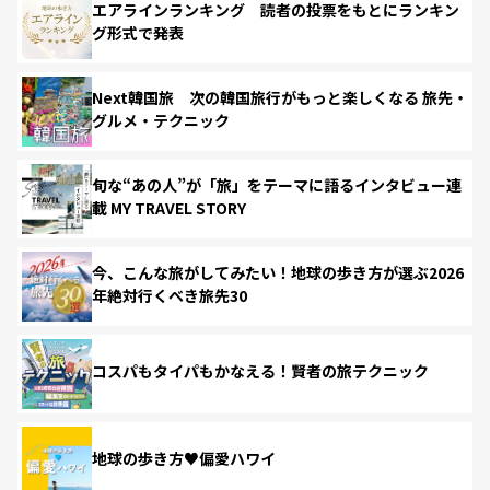
エアラインランキング 読者の投票をもとにランキン
グ形式で発表
Next韓国旅 次の韓国旅行がもっと楽しくなる 旅先・
グルメ・テクニック
旬な“あの人”が「旅」をテーマに語るインタビュー連
載 MY TRAVEL STORY
今、こんな旅がしてみたい！地球の歩き方が選ぶ2026
年絶対行くべき旅先30
コスパもタイパもかなえる！賢者の旅テクニック
地球の歩き方♥偏愛ハワイ