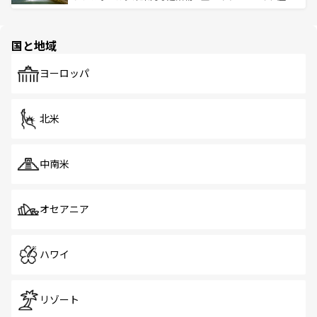
ける。 なお、新着のタイ情報は
コンテンツ一覧
を参照して
そう。 なお、新着の香港情報は
コンテンツ一覧
を参照して
と伝統を感じられるエスニックタウン、多数の緑豊かな公
ほしい。
ほしい。
園や自然保護区など、自然が調和した近代的な景観と文化
の多様性あふれるカラフルな町は、どこを歩いても新しい
国と地域
発見がある。さらに、治安のよさや充実した公共交通機関
も、旅行者にとっては魅力的なポイント。グルメも豊富
で、ホーカーズは地元の風情を楽しめる外せないスポット
ヨーロッパ
だ。訪れる人を飽きさせないシンガポールで、多様な魅力
を体感しよう。 なお、新着のシンガポール情報は
コンテン
ツ一覧
を参照してほしい。
北米
中南米
オセアニア
ハワイ
リゾート