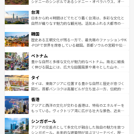
しみながら、その多様性と豊かな歴史を感じることができ
おすすめ。エメラルドグリーンに輝く海をはじめ、豊かな
シドニーのシンボルであるシドニー・オペラハウス、オー
るだろう。車でのロードトリップや列車の旅も、アメリカ
文化や歴史が息づいている。「アロハスピリット」と呼ば
ストラリア東海岸北部に広がる大サンゴ礁地帯グレートバ
ならではの贅沢な旅のスタイルだ。 なお、新着のアメリカ
台湾
れるおもてなしの心で訪れる人々を迎えてくれるハワイの
リアリーフや大陸中央部にそびえるウルル（エアーズロッ
情報は
コンテンツ一覧
を参照してほしい。
人々、おいしいローカルフードやハワイアンミュージッ
ク）、タスマニアの美しい原生林やケアンズの熱帯雨林な
日本から約４時間ほどでたどり着く台湾は、多彩な文化と
ク、伝統的なフラダンスなど、すべてがハワイの魅力を彩
ど、見どころがたくさん。また、カフェやワイン、オージ
自然が織りなす魅力的な観光地。活気あふれる大都市の台
っている。訪れるたびに新しい発見と感動が待っているハ
ービーフなどの食文化も豊かで、美味しいものであふれて
北やノスタルジックな町並みが人気な九份（ジォウフェ
ワイを、存分に味わってほしい。 なお、新着のハワイ情報
韓国
いる。アクティビティも充実しており、サーフィンやダイ
ン）、静ひつな山岳地帯である台湾東部など、都市の喧騒
は
コンテンツ一覧
を参照してほしい。
ビング、ハイキングなど、アウトドア好きにはたまらな
と山間の静けさが共存しており、訪れる人に新しい発見と
歴史ある王朝文化が残る一方で、最先端のファッションやK
い。オーストラリアの多彩な魅力を存分に味わいつくそ
驚きをもたらしてくれる。また、奥深い台湾の食文化も魅
-POPで世界を席巻している韓国。首都ソウルの宮殿や伝統
う。 なお、新着のオーストラリア情報は
コンテンツ一覧
を
力で、夜市などの屋台グルメから高級料理、ヘルシーで美
家屋が並ぶエリアでは韓国の歴史と文化に浸ることがで
参照してほしい。
ベトナム
容にもいいと評判のスイーツなど、バラエティ豊かな料理
き、地方に足を延ばせば四季折々の自然美を楽しむことが
が味わえる。 なお、新着の台湾情報は
コンテンツ一覧
を参
できる。そして、キムチや焼肉、絶品のストリートフード
豊かな自然と多様な文化が魅力的なベトナム。南北に細長
照してほしい。
まで、さまざまな韓国料理が待っている。夜には、韓国な
く伸びる国土には、広大な田園風景や青々とした山々、世
らではのナイトライフも堪能できる。あたたかいホスピタ
界遺産に登録された壮大な自然景観が点在し、都市部では
タイ
リティに包まれながら、韓国の多彩な魅力を心ゆくまで味
急速な発展と共に伝統が息づく。ハノイの古い町並みやホ
わってみてほしい。 なお、新着の韓国情報は
コンテンツ一
ーチミン市のフランス統治時代の建物も、独特の雰囲気を
タイは、東南アジアに位置する豊かな自然と歴史が息づく
覧
を参照してほしい。
醸し出している。また、バラエティの豊かさとおいしさで
国だ。首都バンコクは高層ビルが立ち並ぶ一方、伝統的な
世界中の食通を魅了してやまないベトナム料理も魅力のひ
寺院や市場がいたるところに点在し、古きよき文化と現代
香港
とつ。フォーやバインミー、ベトナムコーヒーなどは、ぜ
の活気が交差している。北部ではチェンマイなどの山岳地
ひ現地で味わいたい。どの地域を訪れてもあたたかい人々
帯で自然と触れ合い、南部ではプーケットやクラビの美し
アジアと西洋の文化が交わる香港は、特有のエネルギーを
が旅行者を迎えてくれるので、きっと忘れられない旅にな
いビーチでリゾート気分を楽しむことができる。タイ料理
もっている。ヴィクトリア湾に広がる壮大な景色、近未来
るはずだ。 なお、新着のベトナム情報は
コンテンツ一覧
を
は世界的に有名で、屋台から高級レストランまで味覚を刺
的なアートスポット、そして歴史と現代が融合した町並
参照してほしい。
シンガポール
激する。気候は一年中温暖で、どの季節にも異なる楽しみ
み、どこを訪れても感動するはず。観光スポットが密集し
が待っている。親しみやすいタイの人々、仏教を中心とし
ており、効率よく見どころを回れるのも魅力。息をのむよ
アジアの交差点として多文化が融合した独自の魅力を放つ
た文化、そして多様な観光資源が、訪れる旅人を魅了し続
うな絶景から文化的な体験まで、香港を存分に楽しみ尽く
シンガポール。未来的な建築物が並ぶマリーナベイ、歴史