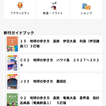
アクティビティ
鉄道・フライト
ショップ
新刊ガイドブック
１５ 地球の歩き方 島旅 伊豆大島 利島（伊豆諸
島①）３訂版
Ｃ０２ 地球の歩き方 ハワイ島 ２０２７～２０２
８
Ｊ３３ 地球の歩き方 墨田区
０２ 地球の歩き方 島旅 奄美大島 喜界島 加計
呂麻島（奄美群島１） ５訂版