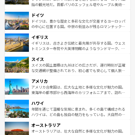
アートに溢れた街角から、地方では古代ローマ遺跡や中世
指の観光地だ。首都パリのエッフェル塔やルーブル美術館
の城塞都市、穏やかなビーチリゾートまで多彩な表情を見
といった象徴的なスポットから、田舎町の古風な美しさま
せる。地方によって風土や気候が異なるスペインはその個
ドイツ
で、幅広い魅力が詰まっている。華麗な宮殿、歴史的な大
性で訪れる人を魅了する。 なお、新着のスペイン情報は
コ
聖堂、美しいビーチ、そして豊かな自然が、訪れる者を心
ドイツは、豊かな歴史と多彩な文化が交差するヨーロッパ
ンテンツ一覧
を参照してほしい。
から魅了する。また、フランスは美食の国としても知ら
の中心に位置する国。中世の街並みが残るロマンチック街
れ、フランス料理はユネスコ無形文化遺産にも登録されて
道から、未来を先取りするようなモダンな都市まで多様な
イギリス
いる。シャンパンの発祥地であるランス、プロヴァンスの
顔を持つこの国は、どこを歩いても飽きることがない。ベ
香り高いラベンダー畑など、多彩な楽しみ方が可能だ。さ
ルリンの文化的活気、バイエルン州のアルプスの絶景、そ
イギリスは、古きよき伝統と最先端が共存する国。ウェス
らに、パリ以外の地域にも魅力が溢れており、どの街角に
してライン川沿いのワイン畑といった風景は必見。ビール
トミンスター寺院や大英博物館のようなランドマーク、歴
も豊かな歴史と文化が息づいている。パリ以外の個性あふ
とソーセージを味わいながら地元の人と過ごす楽しい時間
史ある大学都市、美しい丘陵地帯や牧歌的な風景など、エ
れる地方に足を運ぶとそれぞれで全く異なる文化を体験で
スイス
は、お酒好きな人にはぜひ体験してほしい。 なお、新着の
リアごとに異なる魅力がある。また、優雅なアフタヌーン
きるだろう。 なお、新着のフランス情報は
コンテンツ一覧
ドイツ情報は
コンテンツ一覧
を参照してほしい。
ティー、ビール好きにはたまらない英国パブ、サッカー観
スイスの国土面積は九州ほどの広さだが、運行時刻が正確
を参照してほしい。
戦など、本場だからこそできる体験も豊富。イギリスを旅
な交通網が整備されており、初心者でも安心して個人旅行
して楽しみつくそう。 なお、新着のイギリス情報は
コンテ
を楽しめる。日本同様に時刻表どおりの旅が可能だ。中世
アメリカ
ンツ一覧
を参照してほしい。
の建物がそのまま残る町や、スイスならではのユニークな
博物館もあり、アルプス観光だけでなく町歩きも満喫する
アメリカ合衆国は、広大な土地と多様な文化が魅力の国。
ことができる。国民の所得が高いため物価も高いが、旅行
東海岸の都市部から西海岸のカリフォルニアまで、訪れる
者向けの交通パス提供のサービスもあり、うまく活用すれ
場所ごとに異なる風景と体験が待っている。ニューヨーク
ハワイ
ば市内交通費無料で観光を楽しむこともできる。 なお、新
のような巨大都市は、観光、ショッピング、エンターテイ
着のスイス情報は
コンテンツ一覧
を参照してほしい。
ンメントが詰まった刺激的なスポットだ。一方、アメリカ
年間を通じて温暖な気候に恵まれ、多くの島で構成される
西部には大自然が広がり、グランドキャニオンやイエロー
ハワイは、どの島も独自の魅力をもっている。大自然の神
ストーン国立公園といった絶景が堪能できる。さらに、南
秘を感じたいなら、火山が生み出した壮大な景観を誇るハ
オーストラリア
部のニューオーリンズでは、音楽と美食が融合した独特の
ワイ島は見逃せない。また、定番の観光地といえばオアフ
文化が魅力。旅行者はアメリカの各地域で異なる魅力を楽
島だが、静かな自然を求めるならマウイ島やカウアイ島が
オーストラリアは、壮大な自然と多様な文化が魅力の国。