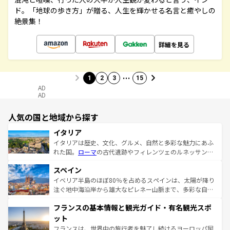
ド。「地球の歩き方」が贈る、人生を輝かせる名言と癒やしの
絶景集！
詳細を見る
…
1
2
3
15
AD
AD
人気の国と地域から探す
イタリア
イタリアは歴史、文化、グルメ、自然と多彩な魅力にあふ
れた国。
ローマ
の古代遺跡やフィレンツェのルネッサンス
美術、ヴェネツィアの運河など、歴史あるスポットはもち
スペイン
ろん、トスカーナの美しい田園風景やアマルフィ海岸の絶
景など、自然景観も見逃せない。観光の合間には、本場の
イベリア半島のほぼ80％を占めるスペインは、太陽が降り
ピザやパスタなど、絶品のイタリア料理を堪能することも
注ぐ地中海沿岸から雄大なピレネー山脈まで、多彩な自然
できる。朝目覚めてから夜眠るまで、すべての瞬間を楽し
と文化が詰まったヨーロッパ屈指の旅行先だ。多様な地域
フランスの基本情報と観光ガイド・有名観光スポ
ませてくれるイタリアで、忘れられない旅をしてみよう！
文化が根付くこの国では、情熱的なフラメンコ、熱気あふ
なお、新着のイタリア情報は
コンテンツ一覧
を参照してほ
れる闘牛、そして美味しいタパスが生活の一部となってい
ット
しい。
る。首都マドリードの洗練された雰囲気や、バルセロナの
フランスは、世界中の旅行者を魅了し続けるヨーロッパ屈