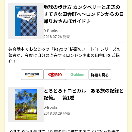
地球の歩き方 カンタベリーと周辺の
すてきな田舎町へ～ロンドンからの日
帰りおさんぽガイド♪
D-Books
2018.07.26 発売
英会話本でおなじみの「Kayoの“秘密のノート”」シリーズの
著者が、今度は自分の滞在するロンドン南東の田舎町をご紹
介！
詳細を見る
とろとろトロピカル ある旅の記録と
記憶。 第1巻
D-Books
2018.03.29 発売
子供の頃から夢見ていた南の島に滞在することになった筆者