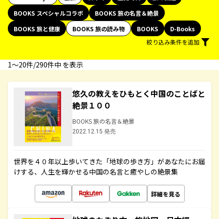
BOOKS スペシャルコラボ
BOOKS 旅の名言＆絶景
BOOKS 旅と健康
BOOKS 旅の読み物
BOOKS
D-Books
絞り込み条件を追加
1〜20件/290件中 を表示
悠久の教えをひもとく中国のことばと
絶景１００
BOOKS 旅の名言＆絶景
2022.12.15 発売
世界を４０年以上歩いてきた「地球の歩き方」があなたにお届
けする、人生を輝かせる中国の名言と癒やしの絶景集
詳細を見る