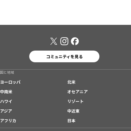
コミュニティを見る
国と地域
ヨーロッパ
北米
中南米
オセアニア
ハワイ
リゾート
アジア
中近東
アフリカ
日本