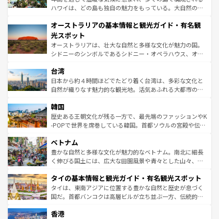
ストーン国立公園といった絶景が堪能できる。さらに、南
ハワイは、どの島も独自の魅力をもっている。大自然の神
部のニューオーリンズでは、音楽と美食が融合した独特の
秘を感じたいなら、火山が生み出した壮大な景観を誇るハ
文化が魅力。旅行者はアメリカの各地域で異なる魅力を楽
オーストラリアの基本情報と観光ガイド・有名観
ワイ島は見逃せない。また、定番の観光地といえばオアフ
しみながら、その多様性と豊かな歴史を感じることができ
島だが、静かな自然を求めるならマウイ島やカウアイ島が
光スポット
るだろう。車でのロードトリップや列車の旅も、アメリカ
おすすめ。エメラルドグリーンに輝く海をはじめ、豊かな
オーストラリアは、壮大な自然と多様な文化が魅力の国。
ならではの贅沢な旅のスタイルだ。 なお、新着のアメリカ
文化や歴史が息づいている。「アロハスピリット」と呼ば
シドニーのシンボルであるシドニー・オペラハウス、オー
情報は
コンテンツ一覧
を参照してほしい。
れるおもてなしの心で訪れる人々を迎えてくれるハワイの
ストラリア東海岸北部に広がる大サンゴ礁地帯グレートバ
人々、おいしいローカルフードやハワイアンミュージッ
台湾
リアリーフや大陸中央部にそびえるウルル（エアーズロッ
ク、伝統的なフラダンスなど、すべてがハワイの魅力を彩
ク）、タスマニアの美しい原生林やケアンズの熱帯雨林な
日本から約４時間ほどでたどり着く台湾は、多彩な文化と
っている。訪れるたびに新しい発見と感動が待っているハ
ど、見どころがたくさん。また、カフェやワイン、オージ
自然が織りなす魅力的な観光地。活気あふれる大都市の台
ワイを、存分に味わってほしい。 なお、新着のハワイ情報
ービーフなどの食文化も豊かで、美味しいものであふれて
北やノスタルジックな町並みが人気な九份（ジォウフェ
は
コンテンツ一覧
を参照してほしい。
韓国
いる。アクティビティも充実しており、サーフィンやダイ
ン）、静ひつな山岳地帯である台湾東部など、都市の喧騒
ビング、ハイキングなど、アウトドア好きにはたまらな
と山間の静けさが共存しており、訪れる人に新しい発見と
歴史ある王朝文化が残る一方で、最先端のファッションやK
い。オーストラリアの多彩な魅力を存分に味わいつくそ
驚きをもたらしてくれる。また、奥深い台湾の食文化も魅
-POPで世界を席巻している韓国。首都ソウルの宮殿や伝統
う。 なお、新着のオーストラリア情報は
コンテンツ一覧
を
力で、夜市などの屋台グルメから高級料理、ヘルシーで美
家屋が並ぶエリアでは韓国の歴史と文化に浸ることがで
参照してほしい。
ベトナム
容にもいいと評判のスイーツなど、バラエティ豊かな料理
き、地方に足を延ばせば四季折々の自然美を楽しむことが
が味わえる。 なお、新着の台湾情報は
コンテンツ一覧
を参
できる。そして、キムチや焼肉、絶品のストリートフード
豊かな自然と多様な文化が魅力的なベトナム。南北に細長
照してほしい。
まで、さまざまな韓国料理が待っている。夜には、韓国な
く伸びる国土には、広大な田園風景や青々とした山々、世
らではのナイトライフも堪能できる。あたたかいホスピタ
界遺産に登録された壮大な自然景観が点在し、都市部では
タイの基本情報と観光ガイド・有名観光スポット
リティに包まれながら、韓国の多彩な魅力を心ゆくまで味
急速な発展と共に伝統が息づく。ハノイの古い町並みやホ
わってみてほしい。 なお、新着の韓国情報は
コンテンツ一
ーチミン市のフランス統治時代の建物も、独特の雰囲気を
タイは、東南アジアに位置する豊かな自然と歴史が息づく
覧
を参照してほしい。
醸し出している。また、バラエティの豊かさとおいしさで
国だ。首都バンコクは高層ビルが立ち並ぶ一方、伝統的な
世界中の食通を魅了してやまないベトナム料理も魅力のひ
寺院や市場がいたるところに点在し、古きよき文化と現代
香港
とつ。フォーやバインミー、ベトナムコーヒーなどは、ぜ
の活気が交差している。北部ではチェンマイなどの山岳地