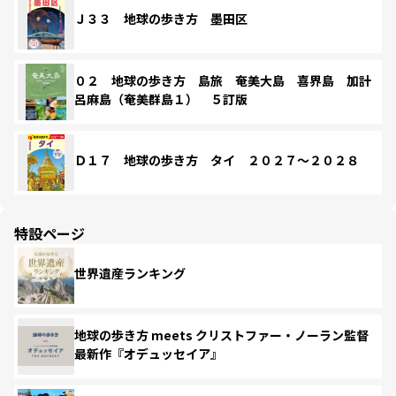
Ｊ３３ 地球の歩き方 墨田区
０２ 地球の歩き方 島旅 奄美大島 喜界島 加計
呂麻島（奄美群島１） ５訂版
Ｄ１７ 地球の歩き方 タイ ２０２７～２０２８
特設ページ
世界遺産ランキング
地球の歩き方 meets クリストファー・ノーラン監督
最新作『オデュッセイア』