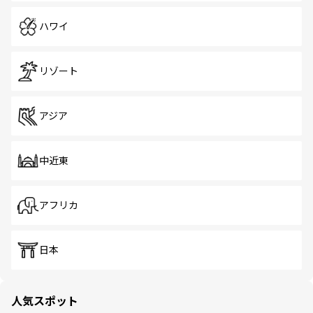
ハワイ
リゾート
アジア
中近東
アフリカ
日本
人気スポット