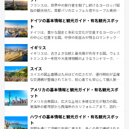
る。首都マドリードの洗練された雰囲気や、バルセロナの
フランスは、世界中の旅行者を魅了し続けるヨーロッパ屈
アートに溢れた街角から、地方では古代ローマ遺跡や中世
指の観光地だ。首都パリのエッフェル塔やルーブル美術館
の城塞都市、穏やかなビーチリゾートまで多彩な表情を見
といった象徴的なスポットから、田舎町の古風な美しさま
せる。地方によって風土や気候が異なるスペインはその個
ドイツの基本情報と観光ガイド・有名観光スポッ
で、幅広い魅力が詰まっている。華麗な宮殿、歴史的な大
性で訪れる人を魅了する。 なお、新着のスペイン情報は
コ
聖堂、美しいビーチ、そして豊かな自然が、訪れる者を心
ト
ンテンツ一覧
を参照してほしい。
から魅了する。また、フランスは美食の国としても知ら
ドイツは、豊かな歴史と多彩な文化が交差するヨーロッパ
れ、フランス料理はユネスコ無形文化遺産にも登録されて
の中心に位置する国。中世の街並みが残るロマンチック街
いる。シャンパンの発祥地であるランス、プロヴァンスの
道から、未来を先取りするようなモダンな都市まで多様な
香り高いラベンダー畑など、多彩な楽しみ方が可能だ。さ
イギリス
顔を持つこの国は、どこを歩いても飽きることがない。ベ
らに、パリ以外の地域にも魅力が溢れており、どの街角に
ルリンの文化的活気、バイエルン州のアルプスの絶景、そ
イギリスは、古きよき伝統と最先端が共存する国。ウェス
も豊かな歴史と文化が息づいている。パリ以外の個性あふ
してライン川沿いのワイン畑といった風景は必見。ビール
トミンスター寺院や大英博物館のようなランドマーク、歴
れる地方に足を運ぶとそれぞれで全く異なる文化を体験で
とソーセージを味わいながら地元の人と過ごす楽しい時間
史ある大学都市、美しい丘陵地帯や牧歌的な風景など、エ
きるだろう。 なお、新着のフランス情報は
コンテンツ一覧
スイス
は、お酒好きな人にはぜひ体験してほしい。 なお、新着の
リアごとに異なる魅力がある。また、優雅なアフタヌーン
を参照してほしい。
ドイツ情報は
コンテンツ一覧
を参照してほしい。
ティー、ビール好きにはたまらない英国パブ、サッカー観
スイスの国土面積は九州ほどの広さだが、運行時刻が正確
戦など、本場だからこそできる体験も豊富。イギリスを旅
な交通網が整備されており、初心者でも安心して個人旅行
して楽しみつくそう。 なお、新着のイギリス情報は
コンテ
を楽しめる。日本同様に時刻表どおりの旅が可能だ。中世
アメリカの基本情報と観光ガイド・有名観光スポ
ンツ一覧
を参照してほしい。
の建物がそのまま残る町や、スイスならではのユニークな
博物館もあり、アルプス観光だけでなく町歩きも満喫する
ット
ことができる。国民の所得が高いため物価も高いが、旅行
アメリカ合衆国は、広大な土地と多様な文化が魅力の国。
者向けの交通パス提供のサービスもあり、うまく活用すれ
東海岸の都市部から西海岸のカリフォルニアまで、訪れる
ば市内交通費無料で観光を楽しむこともできる。 なお、新
場所ごとに異なる風景と体験が待っている。ニューヨーク
着のスイス情報は
コンテンツ一覧
を参照してほしい。
ハワイの基本情報と観光ガイド・有名観光スポッ
のような巨大都市は、観光、ショッピング、エンターテイ
ンメントが詰まった刺激的なスポットだ。一方、アメリカ
ト
西部には大自然が広がり、グランドキャニオンやイエロー
年間を通じて温暖な気候に恵まれ、多くの島で構成される