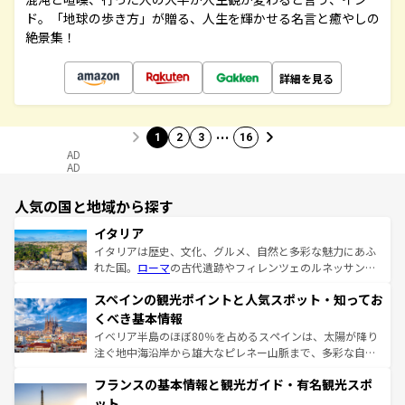
ド。「地球の歩き方」が贈る、人生を輝かせる名言と癒やしの
絶景集！
詳細を見る
…
1
2
3
16
AD
AD
人気の国と地域から探す
イタリア
イタリアは歴史、文化、グルメ、自然と多彩な魅力にあふ
れた国。
ローマ
の古代遺跡やフィレンツェのルネッサンス
美術、ヴェネツィアの運河など、歴史あるスポットはもち
スペインの観光ポイントと人気スポット・知ってお
ろん、トスカーナの美しい田園風景やアマルフィ海岸の絶
景など、自然景観も見逃せない。観光の合間には、本場の
くべき基本情報
ピザやパスタなど、絶品のイタリア料理を堪能することも
イベリア半島のほぼ80％を占めるスペインは、太陽が降り
できる。朝目覚めてから夜眠るまで、すべての瞬間を楽し
注ぐ地中海沿岸から雄大なピレネー山脈まで、多彩な自然
ませてくれるイタリアで、忘れられない旅をしてみよう！
と文化が詰まったヨーロッパ屈指の旅行先だ。多様な地域
なお、新着のイタリア情報は
コンテンツ一覧
を参照してほ
フランスの基本情報と観光ガイド・有名観光スポ
文化が根付くこの国では、情熱的なフラメンコ、熱気あふ
しい。
れる闘牛、そして美味しいタパスが生活の一部となってい
ット