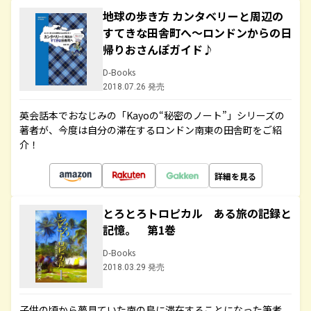
地球の歩き方 カンタベリーと周辺の
すてきな田舎町へ～ロンドンからの日
帰りおさんぽガイド♪
D-Books
2018.07.26 発売
英会話本でおなじみの「Kayoの“秘密のノート”」シリーズの
著者が、今度は自分の滞在するロンドン南東の田舎町をご紹
介！
詳細を見る
とろとろトロピカル ある旅の記録と
記憶。 第1巻
D-Books
2018.03.29 発売
子供の頃から夢見ていた南の島に滞在することになった筆者