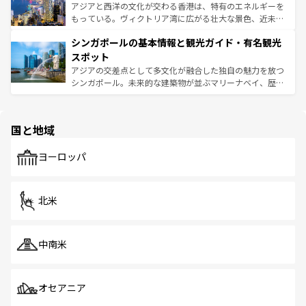
ひ現地で味わいたい。どの地域を訪れてもあたたかい人々
帯で自然と触れ合い、南部ではプーケットやクラビの美し
アジアと西洋の文化が交わる香港は、特有のエネルギーを
が旅行者を迎えてくれるので、きっと忘れられない旅にな
いビーチでリゾート気分を楽しむことができる。タイ料理
もっている。ヴィクトリア湾に広がる壮大な景色、近未来
るはずだ。 なお、新着のベトナム情報は
コンテンツ一覧
を
は世界的に有名で、屋台から高級レストランまで味覚を刺
的なアートスポット、そして歴史と現代が融合した町並
参照してほしい。
シンガポールの基本情報と観光ガイド・有名観光
激する。気候は一年中温暖で、どの季節にも異なる楽しみ
み、どこを訪れても感動するはず。観光スポットが密集し
が待っている。親しみやすいタイの人々、仏教を中心とし
ており、効率よく見どころを回れるのも魅力。息をのむよ
スポット
た文化、そして多様な観光資源が、訪れる旅人を魅了し続
うな絶景から文化的な体験まで、香港を存分に楽しみ尽く
アジアの交差点として多文化が融合した独自の魅力を放つ
ける。 なお、新着のタイ情報は
コンテンツ一覧
を参照して
そう。 なお、新着の香港情報は
コンテンツ一覧
を参照して
シンガポール。未来的な建築物が並ぶマリーナベイ、歴史
ほしい。
ほしい。
と伝統を感じられるエスニックタウン、多数の緑豊かな公
園や自然保護区など、自然が調和した近代的な景観と文化
の多様性あふれるカラフルな町は、どこを歩いても新しい
国と地域
発見がある。さらに、治安のよさや充実した公共交通機関
も、旅行者にとっては魅力的なポイント。グルメも豊富
で、ホーカーズは地元の風情を楽しめる外せないスポット
ヨーロッパ
だ。訪れる人を飽きさせないシンガポールで、多様な魅力
を体感しよう。 なお、新着のシンガポール情報は
コンテン
ツ一覧
を参照してほしい。
北米
中南米
オセアニア