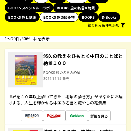
BOOKS スペシャルコラボ
BOOKS 旅の名言＆絶景
BOOKS 旅と健康
BOOKS 旅の読み物
BOOKS
D-Books
絞り込み条件を追加
1〜20件/306件中 を表示
悠久の教えをひもとく中国のことばと
絶景１００
BOOKS 旅の名言＆絶景
2022.12.15 発売
世界を４０年以上歩いてきた「地球の歩き方」があなたにお届
けする、人生を輝かせる中国の名言と癒やしの絶景集
詳細を見る