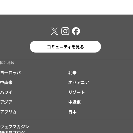
コミュニティを見る
国と地域
ヨーロッパ
北米
中南米
オセアニア
ハワイ
リゾート
アジア
中近東
アフリカ
日本
ウェブマガジン
特派員ブログ