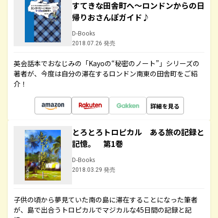
すてきな田舎町へ～ロンドンからの日
帰りおさんぽガイド♪
D-Books
2018.07.26 発売
英会話本でおなじみの「Kayoの“秘密のノート”」シリーズの
著者が、今度は自分の滞在するロンドン南東の田舎町をご紹
介！
詳細を見る
とろとろトロピカル ある旅の記録と
記憶。 第1巻
D-Books
2018.03.29 発売
子供の頃から夢見ていた南の島に滞在することになった筆者
が、島で出合うトロピカルでマジカルな45日間の記録と記