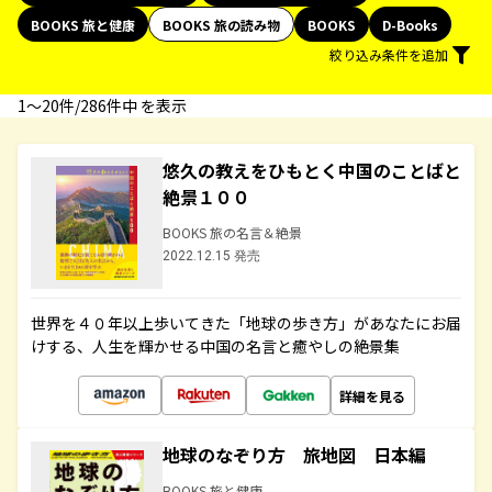
BOOKS 旅と健康
BOOKS 旅の読み物
BOOKS
D-Books
絞り込み条件を追加
1〜20件/286件中 を表示
悠久の教えをひもとく中国のことばと
絶景１００
BOOKS 旅の名言＆絶景
2022.12.15 発売
世界を４０年以上歩いてきた「地球の歩き方」があなたにお届
けする、人生を輝かせる中国の名言と癒やしの絶景集
詳細を見る
地球のなぞり方 旅地図 日本編
BOOKS 旅と健康