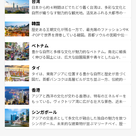
ならではの贅沢な旅のスタイルだ。 なお、新着のアメリカ
台湾
れるおもてなしの心で訪れる人々を迎えてくれるハワイの
リアリーフや大陸中央部にそびえるウルル（エアーズロッ
情報は
コンテンツ一覧
を参照してほしい。
人々、おいしいローカルフードやハワイアンミュージッ
ク）、タスマニアの美しい原生林やケアンズの熱帯雨林な
日本から約４時間ほどでたどり着く台湾は、多彩な文化と
ク、伝統的なフラダンスなど、すべてがハワイの魅力を彩
ど、見どころがたくさん。また、カフェやワイン、オージ
自然が織りなす魅力的な観光地。活気あふれる大都市の台
っている。訪れるたびに新しい発見と感動が待っているハ
ービーフなどの食文化も豊かで、美味しいものであふれて
北やノスタルジックな町並みが人気な九份（ジォウフェ
ワイを、存分に味わってほしい。 なお、新着のハワイ情報
韓国
いる。アクティビティも充実しており、サーフィンやダイ
ン）、静ひつな山岳地帯である台湾東部など、都市の喧騒
は
コンテンツ一覧
を参照してほしい。
ビング、ハイキングなど、アウトドア好きにはたまらな
と山間の静けさが共存しており、訪れる人に新しい発見と
歴史ある王朝文化が残る一方で、最先端のファッションやK
い。オーストラリアの多彩な魅力を存分に味わいつくそ
驚きをもたらしてくれる。また、奥深い台湾の食文化も魅
-POPで世界を席巻している韓国。首都ソウルの宮殿や伝統
う。 なお、新着のオーストラリア情報は
コンテンツ一覧
を
力で、夜市などの屋台グルメから高級料理、ヘルシーで美
家屋が並ぶエリアでは韓国の歴史と文化に浸ることがで
参照してほしい。
ベトナム
容にもいいと評判のスイーツなど、バラエティ豊かな料理
き、地方に足を延ばせば四季折々の自然美を楽しむことが
が味わえる。 なお、新着の台湾情報は
コンテンツ一覧
を参
できる。そして、キムチや焼肉、絶品のストリートフード
豊かな自然と多様な文化が魅力的なベトナム。南北に細長
照してほしい。
まで、さまざまな韓国料理が待っている。夜には、韓国な
く伸びる国土には、広大な田園風景や青々とした山々、世
らではのナイトライフも堪能できる。あたたかいホスピタ
界遺産に登録された壮大な自然景観が点在し、都市部では
タイ
リティに包まれながら、韓国の多彩な魅力を心ゆくまで味
急速な発展と共に伝統が息づく。ハノイの古い町並みやホ
わってみてほしい。 なお、新着の韓国情報は
コンテンツ一
ーチミン市のフランス統治時代の建物も、独特の雰囲気を
タイは、東南アジアに位置する豊かな自然と歴史が息づく
覧
を参照してほしい。
醸し出している。また、バラエティの豊かさとおいしさで
国だ。首都バンコクは高層ビルが立ち並ぶ一方、伝統的な
世界中の食通を魅了してやまないベトナム料理も魅力のひ
寺院や市場がいたるところに点在し、古きよき文化と現代
香港
とつ。フォーやバインミー、ベトナムコーヒーなどは、ぜ
の活気が交差している。北部ではチェンマイなどの山岳地
ひ現地で味わいたい。どの地域を訪れてもあたたかい人々
帯で自然と触れ合い、南部ではプーケットやクラビの美し
アジアと西洋の文化が交わる香港は、特有のエネルギーを
が旅行者を迎えてくれるので、きっと忘れられない旅にな
いビーチでリゾート気分を楽しむことができる。タイ料理
もっている。ヴィクトリア湾に広がる壮大な景色、近未来
るはずだ。 なお、新着のベトナム情報は
コンテンツ一覧
を
は世界的に有名で、屋台から高級レストランまで味覚を刺
的なアートスポット、そして歴史と現代が融合した町並
参照してほしい。
シンガポール
激する。気候は一年中温暖で、どの季節にも異なる楽しみ
み、どこを訪れても感動するはず。観光スポットが密集し
が待っている。親しみやすいタイの人々、仏教を中心とし
ており、効率よく見どころを回れるのも魅力。息をのむよ
アジアの交差点として多文化が融合した独自の魅力を放つ
た文化、そして多様な観光資源が、訪れる旅人を魅了し続
うな絶景から文化的な体験まで、香港を存分に楽しみ尽く
シンガポール。未来的な建築物が並ぶマリーナベイ、歴史
ける。 なお、新着のタイ情報は
コンテンツ一覧
を参照して
そう。 なお、新着の香港情報は
コンテンツ一覧
を参照して
と伝統を感じられるエスニックタウン、多数の緑豊かな公
ほしい。
ほしい。
園や自然保護区など、自然が調和した近代的な景観と文化