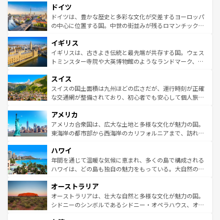
せる。地方によって風土や気候が異なるスペインはその個
ドイツ
で、幅広い魅力が詰まっている。華麗な宮殿、歴史的な大
性で訪れる人を魅了する。 なお、新着のスペイン情報は
コ
聖堂、美しいビーチ、そして豊かな自然が、訪れる者を心
ドイツは、豊かな歴史と多彩な文化が交差するヨーロッパ
ンテンツ一覧
を参照してほしい。
から魅了する。また、フランスは美食の国としても知ら
の中心に位置する国。中世の街並みが残るロマンチック街
れ、フランス料理はユネスコ無形文化遺産にも登録されて
道から、未来を先取りするようなモダンな都市まで多様な
イギリス
いる。シャンパンの発祥地であるランス、プロヴァンスの
顔を持つこの国は、どこを歩いても飽きることがない。ベ
香り高いラベンダー畑など、多彩な楽しみ方が可能だ。さ
ルリンの文化的活気、バイエルン州のアルプスの絶景、そ
イギリスは、古きよき伝統と最先端が共存する国。ウェス
らに、パリ以外の地域にも魅力が溢れており、どの街角に
してライン川沿いのワイン畑といった風景は必見。ビール
トミンスター寺院や大英博物館のようなランドマーク、歴
も豊かな歴史と文化が息づいている。パリ以外の個性あふ
とソーセージを味わいながら地元の人と過ごす楽しい時間
史ある大学都市、美しい丘陵地帯や牧歌的な風景など、エ
れる地方に足を運ぶとそれぞれで全く異なる文化を体験で
スイス
は、お酒好きな人にはぜひ体験してほしい。 なお、新着の
リアごとに異なる魅力がある。また、優雅なアフタヌーン
きるだろう。 なお、新着のフランス情報は
コンテンツ一覧
ドイツ情報は
コンテンツ一覧
を参照してほしい。
ティー、ビール好きにはたまらない英国パブ、サッカー観
スイスの国土面積は九州ほどの広さだが、運行時刻が正確
を参照してほしい。
戦など、本場だからこそできる体験も豊富。イギリスを旅
な交通網が整備されており、初心者でも安心して個人旅行
して楽しみつくそう。 なお、新着のイギリス情報は
コンテ
を楽しめる。日本同様に時刻表どおりの旅が可能だ。中世
アメリカ
ンツ一覧
を参照してほしい。
の建物がそのまま残る町や、スイスならではのユニークな
博物館もあり、アルプス観光だけでなく町歩きも満喫する
アメリカ合衆国は、広大な土地と多様な文化が魅力の国。
ことができる。国民の所得が高いため物価も高いが、旅行
東海岸の都市部から西海岸のカリフォルニアまで、訪れる
者向けの交通パス提供のサービスもあり、うまく活用すれ
場所ごとに異なる風景と体験が待っている。ニューヨーク
ハワイ
ば市内交通費無料で観光を楽しむこともできる。 なお、新
のような巨大都市は、観光、ショッピング、エンターテイ
着のスイス情報は
コンテンツ一覧
を参照してほしい。
ンメントが詰まった刺激的なスポットだ。一方、アメリカ
年間を通じて温暖な気候に恵まれ、多くの島で構成される
西部には大自然が広がり、グランドキャニオンやイエロー
ハワイは、どの島も独自の魅力をもっている。大自然の神
ストーン国立公園といった絶景が堪能できる。さらに、南
秘を感じたいなら、火山が生み出した壮大な景観を誇るハ
オーストラリア
部のニューオーリンズでは、音楽と美食が融合した独特の
ワイ島は見逃せない。また、定番の観光地といえばオアフ
文化が魅力。旅行者はアメリカの各地域で異なる魅力を楽
島だが、静かな自然を求めるならマウイ島やカウアイ島が
オーストラリアは、壮大な自然と多様な文化が魅力の国。
しみながら、その多様性と豊かな歴史を感じることができ
おすすめ。エメラルドグリーンに輝く海をはじめ、豊かな
シドニーのシンボルであるシドニー・オペラハウス、オー
るだろう。車でのロードトリップや列車の旅も、アメリカ
文化や歴史が息づいている。「アロハスピリット」と呼ば
ストラリア東海岸北部に広がる大サンゴ礁地帯グレートバ