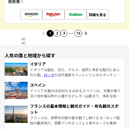
絶景集！
詳細を見る
…
1
2
3
15
AD
AD
人気の国と地域から探す
イタリア
イタリアは歴史、文化、グルメ、自然と多彩な魅力にあふ
れた国。
ローマ
の古代遺跡やフィレンツェのルネッサンス
美術、ヴェネツィアの運河など、歴史あるスポットはもち
スペイン
ろん、トスカーナの美しい田園風景やアマルフィ海岸の絶
景など、自然景観も見逃せない。観光の合間には、本場の
イベリア半島のほぼ80％を占めるスペインは、太陽が降り
ピザやパスタなど、絶品のイタリア料理を堪能することも
注ぐ地中海沿岸から雄大なピレネー山脈まで、多彩な自然
できる。朝目覚めてから夜眠るまで、すべての瞬間を楽し
と文化が詰まったヨーロッパ屈指の旅行先だ。多様な地域
フランスの基本情報と観光ガイド・有名観光スポ
ませてくれるイタリアで、忘れられない旅をしてみよう！
文化が根付くこの国では、情熱的なフラメンコ、熱気あふ
なお、新着のイタリア情報は
コンテンツ一覧
を参照してほ
れる闘牛、そして美味しいタパスが生活の一部となってい
ット
しい。
る。首都マドリードの洗練された雰囲気や、バルセロナの
フランスは、世界中の旅行者を魅了し続けるヨーロッパ屈
アートに溢れた街角から、地方では古代ローマ遺跡や中世
指の観光地だ。首都パリのエッフェル塔やルーブル美術館
の城塞都市、穏やかなビーチリゾートまで多彩な表情を見
といった象徴的なスポットから、田舎町の古風な美しさま