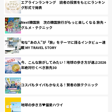
エアラインランキング 読者の投票をもとにランキン
グ形式で発表
Next韓国旅 次の韓国旅行がもっと楽しくなる 旅先・
グルメ・テクニック
旬な“あの人”が「旅」をテーマに語るインタビュー連
載 MY TRAVEL STORY
今、こんな旅がしてみたい！地球の歩き方が選ぶ2026
年絶対行くべき旅先30
コスパもタイパもかなえる！賢者の旅テクニック
地球の歩き方♥偏愛ハワイ