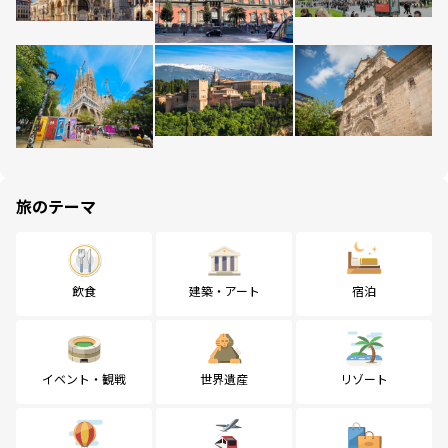
旅のテーマ
飲食
建築・アート
宿泊
イベント・観戦
世界遺産
リゾート