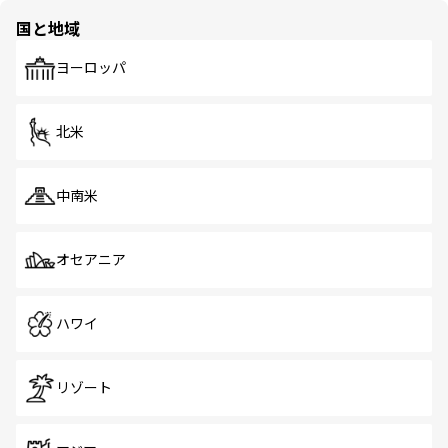
の多様性あふれるカラフルな町は、どこを歩いても新しい
国と地域
発見がある。さらに、治安のよさや充実した公共交通機関
も、旅行者にとっては魅力的なポイント。グルメも豊富
で、ホーカーズは地元の風情を楽しめる外せないスポット
ヨーロッパ
だ。訪れる人を飽きさせないシンガポールで、多様な魅力
を体感しよう。 なお、新着のシンガポール情報は
コンテン
ツ一覧
を参照してほしい。
北米
中南米
オセアニア
ハワイ
リゾート