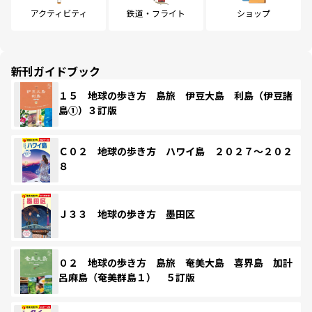
アクティビティ
鉄道・フライト
ショップ
新刊ガイドブック
１５ 地球の歩き方 島旅 伊豆大島 利島（伊豆諸
島①）３訂版
Ｃ０２ 地球の歩き方 ハワイ島 ２０２７～２０２
８
Ｊ３３ 地球の歩き方 墨田区
０２ 地球の歩き方 島旅 奄美大島 喜界島 加計
呂麻島（奄美群島１） ５訂版