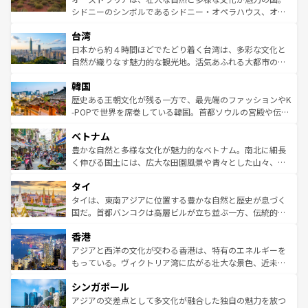
るだろう。車でのロードトリップや列車の旅も、アメリカ
文化や歴史が息づいている。「アロハスピリット」と呼ば
シドニーのシンボルであるシドニー・オペラハウス、オー
ならではの贅沢な旅のスタイルだ。 なお、新着のアメリカ
れるおもてなしの心で訪れる人々を迎えてくれるハワイの
ストラリア東海岸北部に広がる大サンゴ礁地帯グレートバ
情報は
コンテンツ一覧
を参照してほしい。
人々、おいしいローカルフードやハワイアンミュージッ
台湾
リアリーフや大陸中央部にそびえるウルル（エアーズロッ
ク、伝統的なフラダンスなど、すべてがハワイの魅力を彩
ク）、タスマニアの美しい原生林やケアンズの熱帯雨林な
日本から約４時間ほどでたどり着く台湾は、多彩な文化と
っている。訪れるたびに新しい発見と感動が待っているハ
ど、見どころがたくさん。また、カフェやワイン、オージ
自然が織りなす魅力的な観光地。活気あふれる大都市の台
ワイを、存分に味わってほしい。 なお、新着のハワイ情報
ービーフなどの食文化も豊かで、美味しいものであふれて
北やノスタルジックな町並みが人気な九份（ジォウフェ
は
コンテンツ一覧
を参照してほしい。
韓国
いる。アクティビティも充実しており、サーフィンやダイ
ン）、静ひつな山岳地帯である台湾東部など、都市の喧騒
ビング、ハイキングなど、アウトドア好きにはたまらな
と山間の静けさが共存しており、訪れる人に新しい発見と
歴史ある王朝文化が残る一方で、最先端のファッションやK
い。オーストラリアの多彩な魅力を存分に味わいつくそ
驚きをもたらしてくれる。また、奥深い台湾の食文化も魅
-POPで世界を席巻している韓国。首都ソウルの宮殿や伝統
う。 なお、新着のオーストラリア情報は
コンテンツ一覧
を
力で、夜市などの屋台グルメから高級料理、ヘルシーで美
家屋が並ぶエリアでは韓国の歴史と文化に浸ることがで
参照してほしい。
ベトナム
容にもいいと評判のスイーツなど、バラエティ豊かな料理
き、地方に足を延ばせば四季折々の自然美を楽しむことが
が味わえる。 なお、新着の台湾情報は
コンテンツ一覧
を参
できる。そして、キムチや焼肉、絶品のストリートフード
豊かな自然と多様な文化が魅力的なベトナム。南北に細長
照してほしい。
まで、さまざまな韓国料理が待っている。夜には、韓国な
く伸びる国土には、広大な田園風景や青々とした山々、世
らではのナイトライフも堪能できる。あたたかいホスピタ
界遺産に登録された壮大な自然景観が点在し、都市部では
タイ
リティに包まれながら、韓国の多彩な魅力を心ゆくまで味
急速な発展と共に伝統が息づく。ハノイの古い町並みやホ
わってみてほしい。 なお、新着の韓国情報は
コンテンツ一
ーチミン市のフランス統治時代の建物も、独特の雰囲気を
タイは、東南アジアに位置する豊かな自然と歴史が息づく
覧
を参照してほしい。
醸し出している。また、バラエティの豊かさとおいしさで
国だ。首都バンコクは高層ビルが立ち並ぶ一方、伝統的な
世界中の食通を魅了してやまないベトナム料理も魅力のひ
寺院や市場がいたるところに点在し、古きよき文化と現代
香港
とつ。フォーやバインミー、ベトナムコーヒーなどは、ぜ
の活気が交差している。北部ではチェンマイなどの山岳地
ひ現地で味わいたい。どの地域を訪れてもあたたかい人々
帯で自然と触れ合い、南部ではプーケットやクラビの美し
アジアと西洋の文化が交わる香港は、特有のエネルギーを
が旅行者を迎えてくれるので、きっと忘れられない旅にな
いビーチでリゾート気分を楽しむことができる。タイ料理
もっている。ヴィクトリア湾に広がる壮大な景色、近未来
るはずだ。 なお、新着のベトナム情報は
コンテンツ一覧
を
は世界的に有名で、屋台から高級レストランまで味覚を刺
的なアートスポット、そして歴史と現代が融合した町並
参照してほしい。
シンガポール
激する。気候は一年中温暖で、どの季節にも異なる楽しみ
み、どこを訪れても感動するはず。観光スポットが密集し
が待っている。親しみやすいタイの人々、仏教を中心とし
ており、効率よく見どころを回れるのも魅力。息をのむよ
アジアの交差点として多文化が融合した独自の魅力を放つ