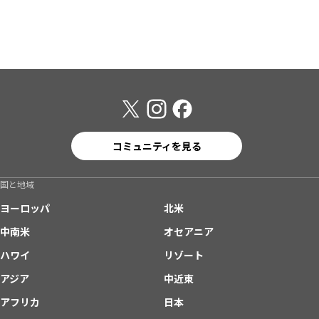
コミュニティを見る
国と地域
ヨーロッパ
北米
中南米
オセアニア
ハワイ
リゾート
アジア
中近東
アフリカ
日本