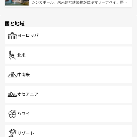
た文化、そして多様な観光資源が、訪れる旅人を魅了し続
うな絶景から文化的な体験まで、香港を存分に楽しみ尽く
シンガポール。未来的な建築物が並ぶマリーナベイ、歴史
ける。 なお、新着のタイ情報は
コンテンツ一覧
を参照して
そう。 なお、新着の香港情報は
コンテンツ一覧
を参照して
と伝統を感じられるエスニックタウン、多数の緑豊かな公
ほしい。
ほしい。
園や自然保護区など、自然が調和した近代的な景観と文化
の多様性あふれるカラフルな町は、どこを歩いても新しい
国と地域
発見がある。さらに、治安のよさや充実した公共交通機関
も、旅行者にとっては魅力的なポイント。グルメも豊富
で、ホーカーズは地元の風情を楽しめる外せないスポット
ヨーロッパ
だ。訪れる人を飽きさせないシンガポールで、多様な魅力
を体感しよう。 なお、新着のシンガポール情報は
コンテン
ツ一覧
を参照してほしい。
北米
中南米
オセアニア
ハワイ
リゾート