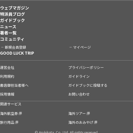
ウェブマガジン
特派員ブログ
ガイドブック
ニュース
著者一覧
コミュニティ
新規会員登録
マイページ
GOOD LUCK TRIP
運営会社
プライバシーポリシー
利用規約
ガイドライン
書店御担当者様へ
ガイドブックに投稿する
採用情報
お問い合わせ
関連サービス
海外航空券
海外ツアー
旅行用品
海外のおみやげ
© Arukikata. Co.,Ltd. All rights reserved.