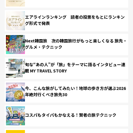
エアラインランキング 読者の投票をもとにランキン
グ形式で発表
Next韓国旅 次の韓国旅行がもっと楽しくなる 旅先・
グルメ・テクニック
旬な“あの人”が「旅」をテーマに語るインタビュー連
載 MY TRAVEL STORY
今、こんな旅がしてみたい！地球の歩き方が選ぶ2026
年絶対行くべき旅先30
コスパもタイパもかなえる！賢者の旅テクニック