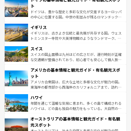
性で訪れる人を魅了する。 なお、新着のスペイン情報は
コ
聖堂、美しいビーチ、そして豊かな自然が、訪れる者を心
ト
ンテンツ一覧
を参照してほしい。
から魅了する。また、フランスは美食の国としても知ら
ドイツは、豊かな歴史と多彩な文化が交差するヨーロッパ
れ、フランス料理はユネスコ無形文化遺産にも登録されて
の中心に位置する国。中世の街並みが残るロマンチック街
いる。シャンパンの発祥地であるランス、プロヴァンスの
道から、未来を先取りするようなモダンな都市まで多様な
香り高いラベンダー畑など、多彩な楽しみ方が可能だ。さ
イギリス
顔を持つこの国は、どこを歩いても飽きることがない。ベ
らに、パリ以外の地域にも魅力が溢れており、どの街角に
ルリンの文化的活気、バイエルン州のアルプスの絶景、そ
イギリスは、古きよき伝統と最先端が共存する国。ウェス
も豊かな歴史と文化が息づいている。パリ以外の個性あふ
してライン川沿いのワイン畑といった風景は必見。ビール
トミンスター寺院や大英博物館のようなランドマーク、歴
れる地方に足を運ぶとそれぞれで全く異なる文化を体験で
とソーセージを味わいながら地元の人と過ごす楽しい時間
史ある大学都市、美しい丘陵地帯や牧歌的な風景など、エ
きるだろう。 なお、新着のフランス情報は
コンテンツ一覧
スイス
は、お酒好きな人にはぜひ体験してほしい。 なお、新着の
リアごとに異なる魅力がある。また、優雅なアフタヌーン
を参照してほしい。
ドイツ情報は
コンテンツ一覧
を参照してほしい。
ティー、ビール好きにはたまらない英国パブ、サッカー観
スイスの国土面積は九州ほどの広さだが、運行時刻が正確
戦など、本場だからこそできる体験も豊富。イギリスを旅
な交通網が整備されており、初心者でも安心して個人旅行
して楽しみつくそう。 なお、新着のイギリス情報は
コンテ
を楽しめる。日本同様に時刻表どおりの旅が可能だ。中世
アメリカの基本情報と観光ガイド・有名観光スポ
ンツ一覧
を参照してほしい。
の建物がそのまま残る町や、スイスならではのユニークな
博物館もあり、アルプス観光だけでなく町歩きも満喫する
ット
ことができる。国民の所得が高いため物価も高いが、旅行
アメリカ合衆国は、広大な土地と多様な文化が魅力の国。
者向けの交通パス提供のサービスもあり、うまく活用すれ
東海岸の都市部から西海岸のカリフォルニアまで、訪れる
ば市内交通費無料で観光を楽しむこともできる。 なお、新
場所ごとに異なる風景と体験が待っている。ニューヨーク
着のスイス情報は
コンテンツ一覧
を参照してほしい。
ハワイ
のような巨大都市は、観光、ショッピング、エンターテイ
ンメントが詰まった刺激的なスポットだ。一方、アメリカ
年間を通じて温暖な気候に恵まれ、多くの島で構成される
西部には大自然が広がり、グランドキャニオンやイエロー
ハワイは、どの島も独自の魅力をもっている。大自然の神
ストーン国立公園といった絶景が堪能できる。さらに、南
秘を感じたいなら、火山が生み出した壮大な景観を誇るハ
オーストラリアの基本情報と観光ガイド・有名観
部のニューオーリンズでは、音楽と美食が融合した独特の
ワイ島は見逃せない。また、定番の観光地といえばオアフ
文化が魅力。旅行者はアメリカの各地域で異なる魅力を楽
島だが、静かな自然を求めるならマウイ島やカウアイ島が
光スポット
しみながら、その多様性と豊かな歴史を感じることができ
おすすめ。エメラルドグリーンに輝く海をはじめ、豊かな
オーストラリアは、壮大な自然と多様な文化が魅力の国。