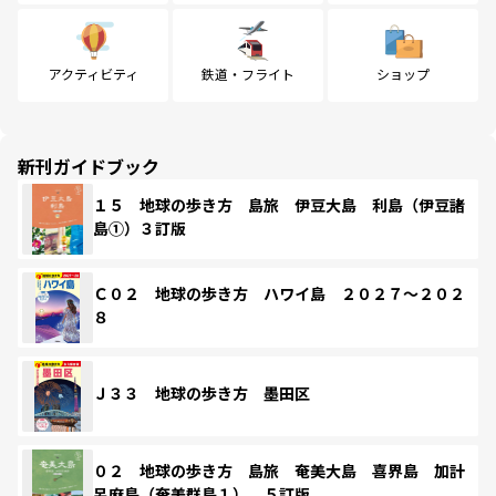
アクティビティ
鉄道・フライト
ショップ
新刊ガイドブック
１５ 地球の歩き方 島旅 伊豆大島 利島（伊豆諸
島①）３訂版
Ｃ０２ 地球の歩き方 ハワイ島 ２０２７～２０２
８
Ｊ３３ 地球の歩き方 墨田区
０２ 地球の歩き方 島旅 奄美大島 喜界島 加計
呂麻島（奄美群島１） ５訂版