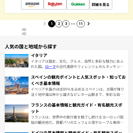
詳細を見る
…
1
2
3
11
AD
AD
人気の国と地域から探す
イタリア
イタリアは歴史、文化、グルメ、自然と多彩な魅力にあふ
れた国。
ローマ
の古代遺跡やフィレンツェのルネッサンス
美術、ヴェネツィアの運河など、歴史あるスポットはもち
スペインの観光ポイントと人気スポット・知ってお
ろん、トスカーナの美しい田園風景やアマルフィ海岸の絶
景など、自然景観も見逃せない。観光の合間には、本場の
くべき基本情報
ピザやパスタなど、絶品のイタリア料理を堪能することも
イベリア半島のほぼ80％を占めるスペインは、太陽が降り
できる。朝目覚めてから夜眠るまで、すべての瞬間を楽し
注ぐ地中海沿岸から雄大なピレネー山脈まで、多彩な自然
ませてくれるイタリアで、忘れられない旅をしてみよう！
と文化が詰まったヨーロッパ屈指の旅行先だ。多様な地域
なお、新着のイタリア情報は
コンテンツ一覧
を参照してほ
フランスの基本情報と観光ガイド・有名観光スポ
文化が根付くこの国では、情熱的なフラメンコ、熱気あふ
しい。
れる闘牛、そして美味しいタパスが生活の一部となってい
ット
る。首都マドリードの洗練された雰囲気や、バルセロナの
フランスは、世界中の旅行者を魅了し続けるヨーロッパ屈
アートに溢れた街角から、地方では古代ローマ遺跡や中世
指の観光地だ。首都パリのエッフェル塔やルーブル美術館
の城塞都市、穏やかなビーチリゾートまで多彩な表情を見
といった象徴的なスポットから、田舎町の古風な美しさま
せる。地方によって風土や気候が異なるスペインはその個
ドイツの基本情報と観光ガイド・有名観光スポッ
で、幅広い魅力が詰まっている。華麗な宮殿、歴史的な大