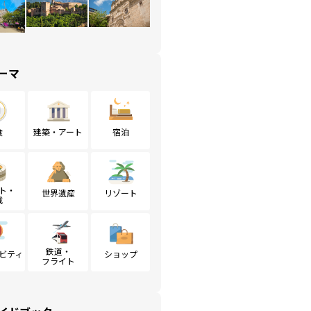
ーマ
食
建築・アート
宿泊
ト・
世界遺産
リゾート
戦
鉄道・
ビティ
ショップ
フライト