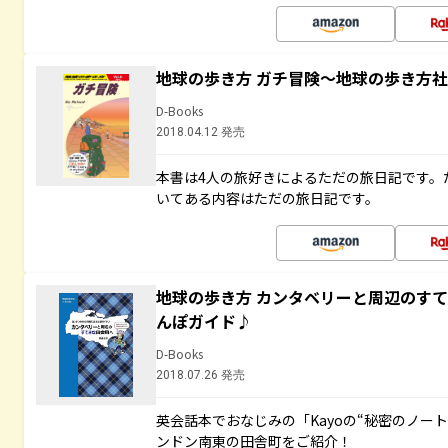
地球の歩き方 ガチ冒険～地球の歩き方
D-Books
2018.04.12 発売
本書は4人の旅好きによるただの旅日記です。
いてある内容はただの旅日記です。
地球の歩き方 カンタベリーと周辺のす
んぽガイド♪
D-Books
2018.07.26 発売
英会話本でおなじみの「Kayoの“秘密のノー
ンドン南東の田舎町をご紹介！