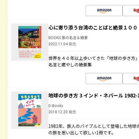
心に寄り添う台湾のことばと絶景１００
BOOKS 旅の名言＆絶景
2022.11.04 発売
世界を４０年以上歩いてきた「地球の歩き方
名言と癒やしの絶景集
地球の歩き方 3 インド・ネパール 1982
D-Books
2018.12.20 発売
1981年、旅人のバイブルとして登場した地
の旅を思い出して欲しい1冊です。