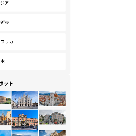
アジア
中近東
アフリカ
日本
ポット