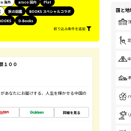
co 海外
aruco 国内
Plat
国と地
代
旅の図鑑
BOOKS スペシャルコラボ
BOOKS
D-Books
絞り込み条件を追加
景１００
」があなたにお届けする、人生を輝かせる中国の
詳細を見る