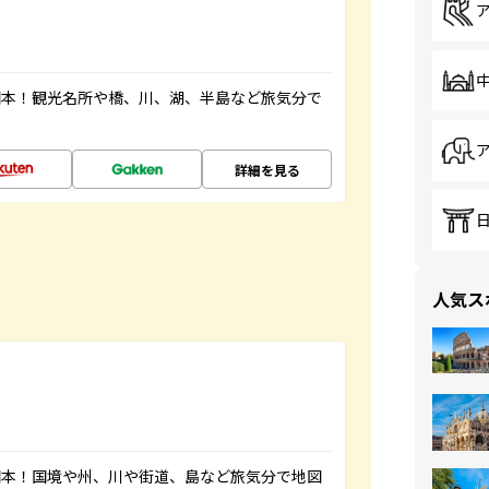
図本！観光名所や橋、川、湖、半島など旅気分で
詳細を見る
人気ス
図本！国境や州、川や街道、島など旅気分で地図