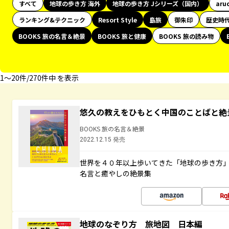
すべて
地球の歩き方 海外
地球の歩き方 Jシリーズ（国内）
aru
ランキング&テクニック
Resort Style
島旅
御朱印
歴史時
BOOKS 旅の名言＆絶景
BOOKS 旅と健康
BOOKS 旅の読み物
1〜20件/270件中 を表示
悠久の教えをひもとく中国のことばと絶
BOOKS 旅の名言＆絶景
2022.12.15 発売
世界を４０年以上歩いてきた「地球の歩き方
名言と癒やしの絶景集
地球のなぞり方 旅地図 日本編