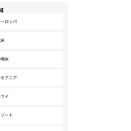
域
ヨーロッパ
北米
中南米
オセアニア
ハワイ
リゾート