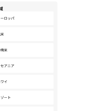
域
ヨーロッパ
北米
中南米
オセアニア
ハワイ
リゾート