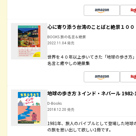
心に寄り添う台湾のことばと絶景１００
BOOKS 旅の名言＆絶景
2022.11.04 発売
世界を４０年以上歩いてきた「地球の歩き方
名言と癒やしの絶景集
地球の歩き方 3 インド・ネパール 1982
D-Books
2018.12.20 発売
1981年、旅人のバイブルとして登場した地
の旅を思い出して欲しい1冊です。