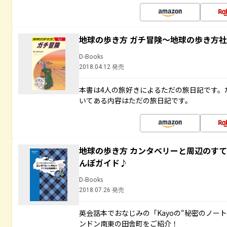
地球の歩き方 ガチ冒険～地球の歩き方
D-Books
2018.04.12 発売
本書は4人の旅好きによるただの旅日記です。
いてある内容はただの旅日記です。
地球の歩き方 カンタベリーと周辺のす
んぽガイド♪
D-Books
2018.07.26 発売
英会話本でおなじみの「Kayoの“秘密のノー
ンドン南東の田舎町をご紹介！