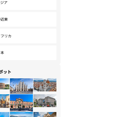
アジア
中近東
アフリカ
日本
ポット