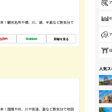
図本！観光名所や橋、川、湖、半島など旅気分で
詳細を見る
人気ス
図本！国境や州、川や街道、島など旅気分で地図