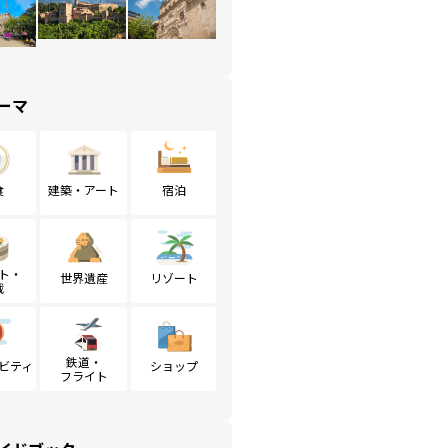
ーマ
食
建築・アート
宿泊
ト・
世界遺産
リゾート
戦
鉄道・
ビティ
ショップ
フライト