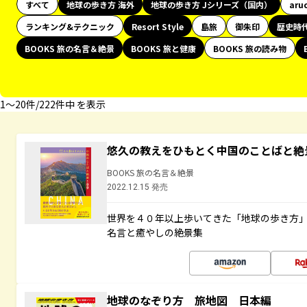
すべて
地球の歩き方 海外
地球の歩き方 Jシリーズ（国内）
aru
ランキング&テクニック
Resort Style
島旅
御朱印
歴史時
BOOKS 旅の名言＆絶景
BOOKS 旅と健康
BOOKS 旅の読み物
1〜20件/222件中 を表示
悠久の教えをひもとく中国のことばと絶
BOOKS 旅の名言＆絶景
2022.12.15 発売
世界を４０年以上歩いてきた「地球の歩き方
名言と癒やしの絶景集
地球のなぞり方 旅地図 日本編