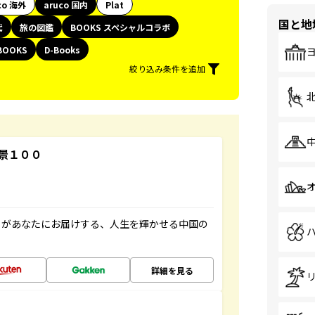
co 海外
aruco 国内
Plat
国と地
代
旅の図鑑
BOOKS スペシャルコラボ
BOOKS
D-Books
絞り込み条件を追加
景１００
」があなたにお届けする、人生を輝かせる中国の
詳細を見る