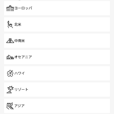
も、旅行者にとっては魅力的なポイント。グルメも豊富
で、ホーカーズは地元の風情を楽しめる外せないスポット
ヨーロッパ
だ。訪れる人を飽きさせないシンガポールで、多様な魅力
を体感しよう。 なお、新着のシンガポール情報は
コンテン
ツ一覧
を参照してほしい。
北米
中南米
オセアニア
ハワイ
リゾート
アジア