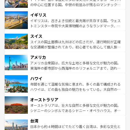
ンテンツ一覧
を参照してほしい。
から魅了する。また、フランスは美食の国としても知ら
の中心に位置する国。中世の街並みが残るロマンチック街
れ、フランス料理はユネスコ無形文化遺産にも登録されて
道から、未来を先取りするようなモダンな都市まで多様な
イギリス
いる。シャンパンの発祥地であるランス、プロヴァンスの
顔を持つこの国は、どこを歩いても飽きることがない。ベ
香り高いラベンダー畑など、多彩な楽しみ方が可能だ。さ
ルリンの文化的活気、バイエルン州のアルプスの絶景、そ
イギリスは、古きよき伝統と最先端が共存する国。ウェス
らに、パリ以外の地域にも魅力が溢れており、どの街角に
してライン川沿いのワイン畑といった風景は必見。ビール
トミンスター寺院や大英博物館のようなランドマーク、歴
も豊かな歴史と文化が息づいている。パリ以外の個性あふ
とソーセージを味わいながら地元の人と過ごす楽しい時間
史ある大学都市、美しい丘陵地帯や牧歌的な風景など、エ
れる地方に足を運ぶとそれぞれで全く異なる文化を体験で
スイス
は、お酒好きな人にはぜひ体験してほしい。 なお、新着の
リアごとに異なる魅力がある。また、優雅なアフタヌーン
きるだろう。 なお、新着のフランス情報は
コンテンツ一覧
ドイツ情報は
コンテンツ一覧
を参照してほしい。
ティー、ビール好きにはたまらない英国パブ、サッカー観
スイスの国土面積は九州ほどの広さだが、運行時刻が正確
を参照してほしい。
戦など、本場だからこそできる体験も豊富。イギリスを旅
な交通網が整備されており、初心者でも安心して個人旅行
して楽しみつくそう。 なお、新着のイギリス情報は
コンテ
を楽しめる。日本同様に時刻表どおりの旅が可能だ。中世
アメリカ
ンツ一覧
を参照してほしい。
の建物がそのまま残る町や、スイスならではのユニークな
博物館もあり、アルプス観光だけでなく町歩きも満喫する
アメリカ合衆国は、広大な土地と多様な文化が魅力の国。
ことができる。国民の所得が高いため物価も高いが、旅行
東海岸の都市部から西海岸のカリフォルニアまで、訪れる
者向けの交通パス提供のサービスもあり、うまく活用すれ
場所ごとに異なる風景と体験が待っている。ニューヨーク
ハワイ
ば市内交通費無料で観光を楽しむこともできる。 なお、新
のような巨大都市は、観光、ショッピング、エンターテイ
着のスイス情報は
コンテンツ一覧
を参照してほしい。
ンメントが詰まった刺激的なスポットだ。一方、アメリカ
年間を通じて温暖な気候に恵まれ、多くの島で構成される
西部には大自然が広がり、グランドキャニオンやイエロー
ハワイは、どの島も独自の魅力をもっている。大自然の神
ストーン国立公園といった絶景が堪能できる。さらに、南
秘を感じたいなら、火山が生み出した壮大な景観を誇るハ
オーストラリア
部のニューオーリンズでは、音楽と美食が融合した独特の
ワイ島は見逃せない。また、定番の観光地といえばオアフ
文化が魅力。旅行者はアメリカの各地域で異なる魅力を楽
島だが、静かな自然を求めるならマウイ島やカウアイ島が
オーストラリアは、壮大な自然と多様な文化が魅力の国。
しみながら、その多様性と豊かな歴史を感じることができ
おすすめ。エメラルドグリーンに輝く海をはじめ、豊かな
シドニーのシンボルであるシドニー・オペラハウス、オー
るだろう。車でのロードトリップや列車の旅も、アメリカ
文化や歴史が息づいている。「アロハスピリット」と呼ば
ストラリア東海岸北部に広がる大サンゴ礁地帯グレートバ
ならではの贅沢な旅のスタイルだ。 なお、新着のアメリカ
台湾
れるおもてなしの心で訪れる人々を迎えてくれるハワイの
リアリーフや大陸中央部にそびえるウルル（エアーズロッ
情報は
コンテンツ一覧
を参照してほしい。
人々、おいしいローカルフードやハワイアンミュージッ
ク）、タスマニアの美しい原生林やケアンズの熱帯雨林な
日本から約４時間ほどでたどり着く台湾は、多彩な文化と