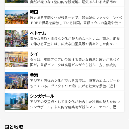
ク、伝統的なフラダンスなど、すべてがハワイの魅力を彩
ど、見どころがたくさん。また、カフェやワイン、オージ
自然が織りなす魅力的な観光地。活気あふれる大都市の台
っている。訪れるたびに新しい発見と感動が待っているハ
ービーフなどの食文化も豊かで、美味しいものであふれて
北やノスタルジックな町並みが人気な九份（ジォウフェ
ワイを、存分に味わってほしい。 なお、新着のハワイ情報
韓国
いる。アクティビティも充実しており、サーフィンやダイ
ン）、静ひつな山岳地帯である台湾東部など、都市の喧騒
は
コンテンツ一覧
を参照してほしい。
ビング、ハイキングなど、アウトドア好きにはたまらな
と山間の静けさが共存しており、訪れる人に新しい発見と
歴史ある王朝文化が残る一方で、最先端のファッションやK
い。オーストラリアの多彩な魅力を存分に味わいつくそ
驚きをもたらしてくれる。また、奥深い台湾の食文化も魅
-POPで世界を席巻している韓国。首都ソウルの宮殿や伝統
う。 なお、新着のオーストラリア情報は
コンテンツ一覧
を
力で、夜市などの屋台グルメから高級料理、ヘルシーで美
家屋が並ぶエリアでは韓国の歴史と文化に浸ることがで
参照してほしい。
ベトナム
容にもいいと評判のスイーツなど、バラエティ豊かな料理
き、地方に足を延ばせば四季折々の自然美を楽しむことが
が味わえる。 なお、新着の台湾情報は
コンテンツ一覧
を参
できる。そして、キムチや焼肉、絶品のストリートフード
豊かな自然と多様な文化が魅力的なベトナム。南北に細長
照してほしい。
まで、さまざまな韓国料理が待っている。夜には、韓国な
く伸びる国土には、広大な田園風景や青々とした山々、世
らではのナイトライフも堪能できる。あたたかいホスピタ
界遺産に登録された壮大な自然景観が点在し、都市部では
タイ
リティに包まれながら、韓国の多彩な魅力を心ゆくまで味
急速な発展と共に伝統が息づく。ハノイの古い町並みやホ
わってみてほしい。 なお、新着の韓国情報は
コンテンツ一
ーチミン市のフランス統治時代の建物も、独特の雰囲気を
タイは、東南アジアに位置する豊かな自然と歴史が息づく
覧
を参照してほしい。
醸し出している。また、バラエティの豊かさとおいしさで
国だ。首都バンコクは高層ビルが立ち並ぶ一方、伝統的な
世界中の食通を魅了してやまないベトナム料理も魅力のひ
寺院や市場がいたるところに点在し、古きよき文化と現代
香港
とつ。フォーやバインミー、ベトナムコーヒーなどは、ぜ
の活気が交差している。北部ではチェンマイなどの山岳地
ひ現地で味わいたい。どの地域を訪れてもあたたかい人々
帯で自然と触れ合い、南部ではプーケットやクラビの美し
アジアと西洋の文化が交わる香港は、特有のエネルギーを
が旅行者を迎えてくれるので、きっと忘れられない旅にな
いビーチでリゾート気分を楽しむことができる。タイ料理
もっている。ヴィクトリア湾に広がる壮大な景色、近未来
るはずだ。 なお、新着のベトナム情報は
コンテンツ一覧
を
は世界的に有名で、屋台から高級レストランまで味覚を刺
的なアートスポット、そして歴史と現代が融合した町並
参照してほしい。
シンガポール
激する。気候は一年中温暖で、どの季節にも異なる楽しみ
み、どこを訪れても感動するはず。観光スポットが密集し
が待っている。親しみやすいタイの人々、仏教を中心とし
ており、効率よく見どころを回れるのも魅力。息をのむよ
アジアの交差点として多文化が融合した独自の魅力を放つ
た文化、そして多様な観光資源が、訪れる旅人を魅了し続
うな絶景から文化的な体験まで、香港を存分に楽しみ尽く
シンガポール。未来的な建築物が並ぶマリーナベイ、歴史
ける。 なお、新着のタイ情報は
コンテンツ一覧
を参照して
そう。 なお、新着の香港情報は
コンテンツ一覧
を参照して
と伝統を感じられるエスニックタウン、多数の緑豊かな公
ほしい。
ほしい。
園や自然保護区など、自然が調和した近代的な景観と文化
の多様性あふれるカラフルな町は、どこを歩いても新しい
国と地域
発見がある。さらに、治安のよさや充実した公共交通機関