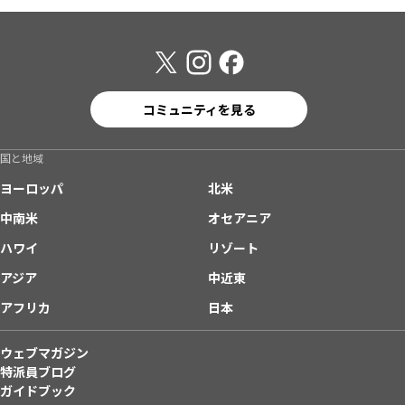
コミュニティを見る
国と地域
ヨーロッパ
北米
中南米
オセアニア
ハワイ
リゾート
アジア
中近東
アフリカ
日本
ウェブマガジン
特派員ブログ
ガイドブック