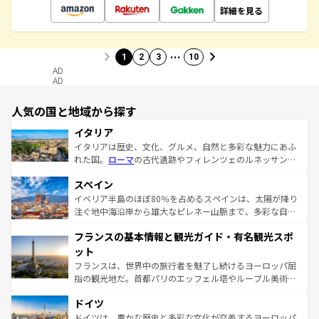
詳細を見る
…
1
2
3
10
AD
AD
人気の国と地域から探す
イタリア
イタリアは歴史、文化、グルメ、自然と多彩な魅力にあふ
れた国。
ローマ
の古代遺跡やフィレンツェのルネッサンス
美術、ヴェネツィアの運河など、歴史あるスポットはもち
スペイン
ろん、トスカーナの美しい田園風景やアマルフィ海岸の絶
景など、自然景観も見逃せない。観光の合間には、本場の
イベリア半島のほぼ80％を占めるスペインは、太陽が降り
ピザやパスタなど、絶品のイタリア料理を堪能することも
注ぐ地中海沿岸から雄大なピレネー山脈まで、多彩な自然
できる。朝目覚めてから夜眠るまで、すべての瞬間を楽し
と文化が詰まったヨーロッパ屈指の旅行先だ。多様な地域
フランスの基本情報と観光ガイド・有名観光スポ
ませてくれるイタリアで、忘れられない旅をしてみよう！
文化が根付くこの国では、情熱的なフラメンコ、熱気あふ
なお、新着のイタリア情報は
コンテンツ一覧
を参照してほ
れる闘牛、そして美味しいタパスが生活の一部となってい
ット
しい。
る。首都マドリードの洗練された雰囲気や、バルセロナの
フランスは、世界中の旅行者を魅了し続けるヨーロッパ屈
アートに溢れた街角から、地方では古代ローマ遺跡や中世
指の観光地だ。首都パリのエッフェル塔やルーブル美術館
の城塞都市、穏やかなビーチリゾートまで多彩な表情を見
といった象徴的なスポットから、田舎町の古風な美しさま
せる。地方によって風土や気候が異なるスペインはその個
ドイツ
で、幅広い魅力が詰まっている。華麗な宮殿、歴史的な大
性で訪れる人を魅了する。 なお、新着のスペイン情報は
コ
聖堂、美しいビーチ、そして豊かな自然が、訪れる者を心
ドイツは、豊かな歴史と多彩な文化が交差するヨーロッパ