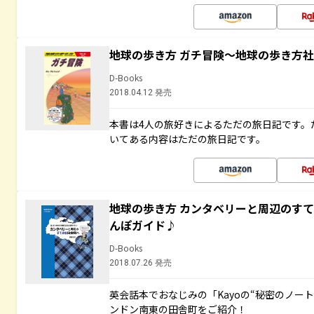
地球の歩き方 ガチ冒険～地球の歩き方
D-Books
2018.04.12 発売
本書は4人の旅好きによるただの旅日記です。
いてある内容はただの旅日記です。
地球の歩き方 カンタベリーと周辺のす
んぽガイド♪
D-Books
2018.07.26 発売
英会話本でおなじみの「Kayoの“秘密のノー
ンドン南東の田舎町をご紹介！