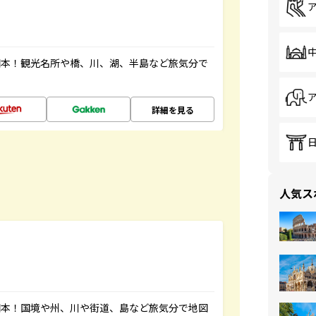
図本！観光名所や橋、川、湖、半島など旅気分で
詳細を見る
人気ス
図本！国境や州、川や街道、島など旅気分で地図