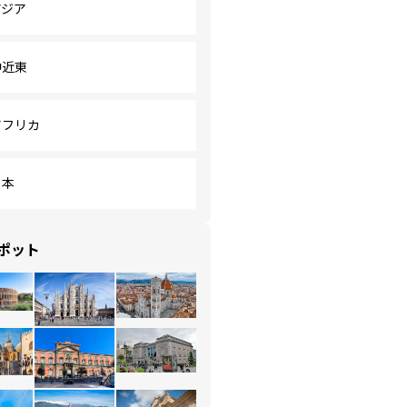
アジア
中近東
アフリカ
日本
ポット