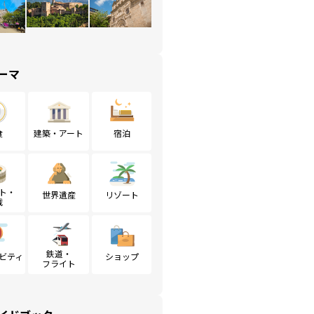
ーマ
食
建築・アート
宿泊
ト・
世界遺産
リゾート
戦
鉄道・
ビティ
ショップ
フライト