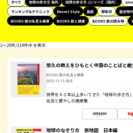
すべて
地球の歩き方 海外
地球の歩き方 Jシリーズ（国内）
aru
ランキング&テクニック
Resort Style
島旅
御朱印
歴史時
BOOKS 旅の名言＆絶景
BOOKS 旅と健康
BOOKS 旅の読み物
1〜20件/219件中 を表示
悠久の教えをひもとく中国のことばと絶
BOOKS 旅の名言＆絶景
2022.12.15 発売
世界を４０年以上歩いてきた「地球の歩き方
名言と癒やしの絶景集
地球のなぞり方 旅地図 日本編