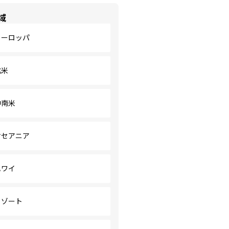
域
ヨーロッパ
北米
中南米
オセアニア
ハワイ
リゾート