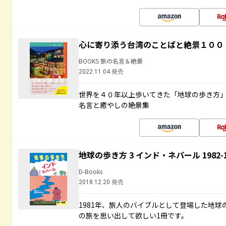
心に寄り添う台湾のことばと絶景１００
BOOKS 旅の名言＆絶景
2022.11.04 発売
世界を４０年以上歩いてきた「地球の歩き方
名言と癒やしの絶景集
地球の歩き方 3 インド・ネパール 1982
D-Books
2018.12.20 発売
1981年、旅人のバイブルとして登場した地
の旅を思い出して欲しい1冊です。