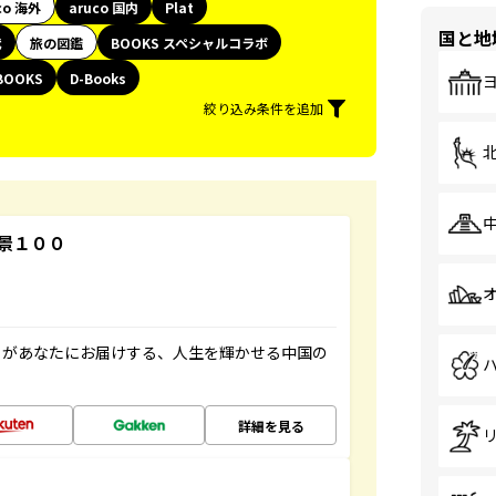
co 海外
aruco 国内
Plat
国と地
代
旅の図鑑
BOOKS スペシャルコラボ
BOOKS
D-Books
絞り込み条件を追加
景１００
」があなたにお届けする、人生を輝かせる中国の
詳細を見る