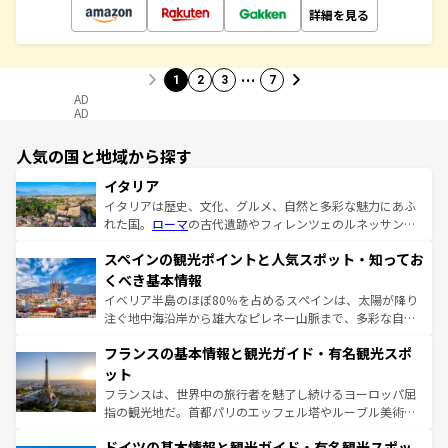
詳細を見る
…
1
2
3
7
AD
AD
人気の国と地域から探す
イタリア
イタリアは歴史、文化、グルメ、自然と多彩な魅力にあふ
れた国。
ローマ
の古代遺跡やフィレンツェのルネッサンス
美術、ヴェネツィアの運河など、歴史あるスポットはもち
スペインの観光ポイントと人気スポット・知ってお
ろん、トスカーナの美しい田園風景やアマルフィ海岸の絶
景など、自然景観も見逃せない。観光の合間には、本場の
くべき基本情報
ピザやパスタなど、絶品のイタリア料理を堪能することも
イベリア半島のほぼ80％を占めるスペインは、太陽が降り
できる。朝目覚めてから夜眠るまで、すべての瞬間を楽し
注ぐ地中海沿岸から雄大なピレネー山脈まで、多彩な自然
ませてくれるイタリアで、忘れられない旅をしてみよう！
と文化が詰まったヨーロッパ屈指の旅行先だ。多様な地域
なお、新着のイタリア情報は
コンテンツ一覧
を参照してほ
フランスの基本情報と観光ガイド・有名観光スポ
文化が根付くこの国では、情熱的なフラメンコ、熱気あふ
しい。
れる闘牛、そして美味しいタパスが生活の一部となってい
ット
る。首都マドリードの洗練された雰囲気や、バルセロナの
フランスは、世界中の旅行者を魅了し続けるヨーロッパ屈
アートに溢れた街角から、地方では古代ローマ遺跡や中世
指の観光地だ。首都パリのエッフェル塔やルーブル美術館
の城塞都市、穏やかなビーチリゾートまで多彩な表情を見
といった象徴的なスポットから、田舎町の古風な美しさま
せる。地方によって風土や気候が異なるスペインはその個
ドイツの基本情報と観光ガイド・有名観光スポッ
で、幅広い魅力が詰まっている。華麗な宮殿、歴史的な大