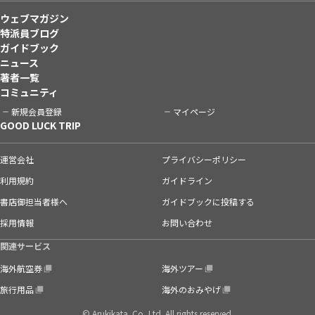
ウェブマガジン
特派員ブログ
ガイドブック
ニュース
著者一覧
コミュニティ
新規会員登録
マイページ
GOOD LUCK TRIP
運営会社
プライバシーポリシー
利用規約
ガイドライン
書店御担当者様へ
ガイドブックに投稿する
採用情報
お問い合わせ
関連サービス
海外航空券
海外ツアー
旅行用品
海外のおみやげ
© Arukikata. Co.,Ltd. All rights reserved.