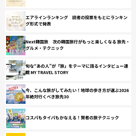
エアラインランキング 読者の投票をもとにランキン
グ形式で発表
Next韓国旅 次の韓国旅行がもっと楽しくなる 旅先・
グルメ・テクニック
旬な“あの人”が「旅」をテーマに語るインタビュー連
載 MY TRAVEL STORY
今、こんな旅がしてみたい！地球の歩き方が選ぶ2026
年絶対行くべき旅先30
コスパもタイパもかなえる！賢者の旅テクニック