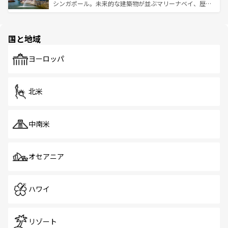
た文化、そして多様な観光資源が、訪れる旅人を魅了し続
うな絶景から文化的な体験まで、香港を存分に楽しみ尽く
シンガポール。未来的な建築物が並ぶマリーナベイ、歴史
ける。 なお、新着のタイ情報は
コンテンツ一覧
を参照して
そう。 なお、新着の香港情報は
コンテンツ一覧
を参照して
と伝統を感じられるエスニックタウン、多数の緑豊かな公
ほしい。
ほしい。
園や自然保護区など、自然が調和した近代的な景観と文化
の多様性あふれるカラフルな町は、どこを歩いても新しい
国と地域
発見がある。さらに、治安のよさや充実した公共交通機関
も、旅行者にとっては魅力的なポイント。グルメも豊富
で、ホーカーズは地元の風情を楽しめる外せないスポット
ヨーロッパ
だ。訪れる人を飽きさせないシンガポールで、多様な魅力
を体感しよう。 なお、新着のシンガポール情報は
コンテン
ツ一覧
を参照してほしい。
北米
中南米
オセアニア
ハワイ
リゾート