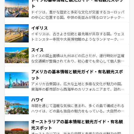
性で訪れる人を魅了する。 なお、新着のスペイン情報は
コ
聖堂、美しいビーチ、そして豊かな自然が、訪れる者を心
ト
ンテンツ一覧
を参照してほしい。
から魅了する。また、フランスは美食の国としても知ら
ドイツは、豊かな歴史と多彩な文化が交差するヨーロッパ
れ、フランス料理はユネスコ無形文化遺産にも登録されて
の中心に位置する国。中世の街並みが残るロマンチック街
いる。シャンパンの発祥地であるランス、プロヴァンスの
道から、未来を先取りするようなモダンな都市まで多様な
香り高いラベンダー畑など、多彩な楽しみ方が可能だ。さ
イギリス
顔を持つこの国は、どこを歩いても飽きることがない。ベ
らに、パリ以外の地域にも魅力が溢れており、どの街角に
ルリンの文化的活気、バイエルン州のアルプスの絶景、そ
イギリスは、古きよき伝統と最先端が共存する国。ウェス
も豊かな歴史と文化が息づいている。パリ以外の個性あふ
してライン川沿いのワイン畑といった風景は必見。ビール
トミンスター寺院や大英博物館のようなランドマーク、歴
れる地方に足を運ぶとそれぞれで全く異なる文化を体験で
とソーセージを味わいながら地元の人と過ごす楽しい時間
史ある大学都市、美しい丘陵地帯や牧歌的な風景など、エ
きるだろう。 なお、新着のフランス情報は
コンテンツ一覧
スイス
は、お酒好きな人にはぜひ体験してほしい。 なお、新着の
リアごとに異なる魅力がある。また、優雅なアフタヌーン
を参照してほしい。
ドイツ情報は
コンテンツ一覧
を参照してほしい。
ティー、ビール好きにはたまらない英国パブ、サッカー観
スイスの国土面積は九州ほどの広さだが、運行時刻が正確
戦など、本場だからこそできる体験も豊富。イギリスを旅
な交通網が整備されており、初心者でも安心して個人旅行
して楽しみつくそう。 なお、新着のイギリス情報は
コンテ
を楽しめる。日本同様に時刻表どおりの旅が可能だ。中世
アメリカの基本情報と観光ガイド・有名観光スポ
ンツ一覧
を参照してほしい。
の建物がそのまま残る町や、スイスならではのユニークな
博物館もあり、アルプス観光だけでなく町歩きも満喫する
ット
ことができる。国民の所得が高いため物価も高いが、旅行
アメリカ合衆国は、広大な土地と多様な文化が魅力の国。
者向けの交通パス提供のサービスもあり、うまく活用すれ
東海岸の都市部から西海岸のカリフォルニアまで、訪れる
ば市内交通費無料で観光を楽しむこともできる。 なお、新
場所ごとに異なる風景と体験が待っている。ニューヨーク
着のスイス情報は
コンテンツ一覧
を参照してほしい。
ハワイ
のような巨大都市は、観光、ショッピング、エンターテイ
ンメントが詰まった刺激的なスポットだ。一方、アメリカ
年間を通じて温暖な気候に恵まれ、多くの島で構成される
西部には大自然が広がり、グランドキャニオンやイエロー
ハワイは、どの島も独自の魅力をもっている。大自然の神
ストーン国立公園といった絶景が堪能できる。さらに、南
秘を感じたいなら、火山が生み出した壮大な景観を誇るハ
オーストラリアの基本情報と観光ガイド・有名観
部のニューオーリンズでは、音楽と美食が融合した独特の
ワイ島は見逃せない。また、定番の観光地といえばオアフ
文化が魅力。旅行者はアメリカの各地域で異なる魅力を楽
島だが、静かな自然を求めるならマウイ島やカウアイ島が
光スポット
しみながら、その多様性と豊かな歴史を感じることができ
おすすめ。エメラルドグリーンに輝く海をはじめ、豊かな
オーストラリアは、壮大な自然と多様な文化が魅力の国。