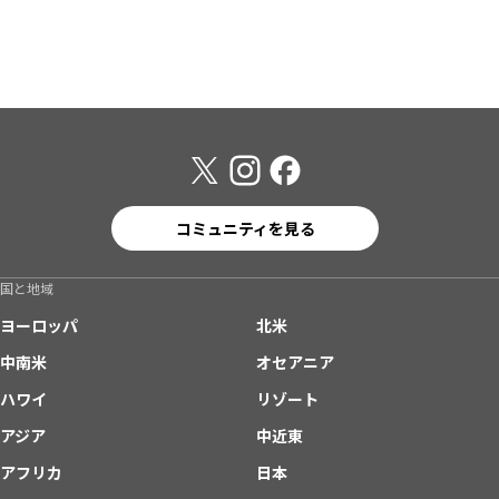
コミュニティを見る
国と地域
ヨーロッパ
北米
中南米
オセアニア
ハワイ
リゾート
アジア
中近東
アフリカ
日本