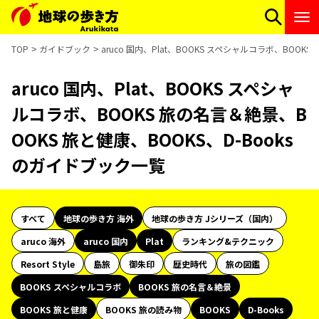
TOP
ガイドブック
aruco 国内、Plat、BOOKS スペシャルコラボ、BOOK
aruco 国内、Plat、BOOKS スペシャ
ルコラボ、BOOKS 旅の名言＆絶景、B
OOKS 旅と健康、BOOKS、D-Books
のガイドブック一覧
すべて
地球の歩き方 海外
地球の歩き方 Jシリーズ（国内）
aruco 海外
aruco 国内
Plat
ランキング&テクニック
Resort Style
島旅
御朱印
歴史時代
旅の図鑑
BOOKS スペシャルコラボ
BOOKS 旅の名言＆絶景
BOOKS 旅と健康
BOOKS 旅の読み物
BOOKS
D-Books