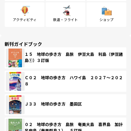
アクティビティ
鉄道・フライト
ショップ
新刊ガイドブック
１５ 地球の歩き方 島旅 伊豆大島 利島（伊豆諸
島①）３訂版
Ｃ０２ 地球の歩き方 ハワイ島 ２０２７～２０２
８
Ｊ３３ 地球の歩き方 墨田区
０２ 地球の歩き方 島旅 奄美大島 喜界島 加計
呂麻島（奄美群島１） ５訂版