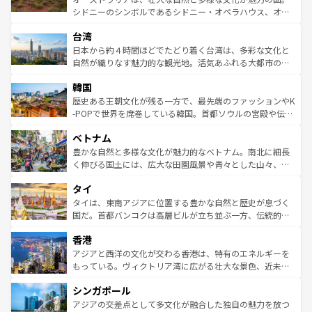
るだろう。車でのロードトリップや列車の旅も、アメリカ
文化や歴史が息づいている。「アロハスピリット」と呼ば
シドニーのシンボルであるシドニー・オペラハウス、オー
ならではの贅沢な旅のスタイルだ。 なお、新着のアメリカ
れるおもてなしの心で訪れる人々を迎えてくれるハワイの
ストラリア東海岸北部に広がる大サンゴ礁地帯グレートバ
情報は
コンテンツ一覧
を参照してほしい。
人々、おいしいローカルフードやハワイアンミュージッ
台湾
リアリーフや大陸中央部にそびえるウルル（エアーズロッ
ク、伝統的なフラダンスなど、すべてがハワイの魅力を彩
ク）、タスマニアの美しい原生林やケアンズの熱帯雨林な
日本から約４時間ほどでたどり着く台湾は、多彩な文化と
っている。訪れるたびに新しい発見と感動が待っているハ
ど、見どころがたくさん。また、カフェやワイン、オージ
自然が織りなす魅力的な観光地。活気あふれる大都市の台
ワイを、存分に味わってほしい。 なお、新着のハワイ情報
ービーフなどの食文化も豊かで、美味しいものであふれて
北やノスタルジックな町並みが人気な九份（ジォウフェ
は
コンテンツ一覧
を参照してほしい。
韓国
いる。アクティビティも充実しており、サーフィンやダイ
ン）、静ひつな山岳地帯である台湾東部など、都市の喧騒
ビング、ハイキングなど、アウトドア好きにはたまらな
と山間の静けさが共存しており、訪れる人に新しい発見と
歴史ある王朝文化が残る一方で、最先端のファッションやK
い。オーストラリアの多彩な魅力を存分に味わいつくそ
驚きをもたらしてくれる。また、奥深い台湾の食文化も魅
-POPで世界を席巻している韓国。首都ソウルの宮殿や伝統
う。 なお、新着のオーストラリア情報は
コンテンツ一覧
を
力で、夜市などの屋台グルメから高級料理、ヘルシーで美
家屋が並ぶエリアでは韓国の歴史と文化に浸ることがで
参照してほしい。
ベトナム
容にもいいと評判のスイーツなど、バラエティ豊かな料理
き、地方に足を延ばせば四季折々の自然美を楽しむことが
が味わえる。 なお、新着の台湾情報は
コンテンツ一覧
を参
できる。そして、キムチや焼肉、絶品のストリートフード
豊かな自然と多様な文化が魅力的なベトナム。南北に細長
照してほしい。
まで、さまざまな韓国料理が待っている。夜には、韓国な
く伸びる国土には、広大な田園風景や青々とした山々、世
らではのナイトライフも堪能できる。あたたかいホスピタ
界遺産に登録された壮大な自然景観が点在し、都市部では
タイ
リティに包まれながら、韓国の多彩な魅力を心ゆくまで味
急速な発展と共に伝統が息づく。ハノイの古い町並みやホ
わってみてほしい。 なお、新着の韓国情報は
コンテンツ一
ーチミン市のフランス統治時代の建物も、独特の雰囲気を
タイは、東南アジアに位置する豊かな自然と歴史が息づく
覧
を参照してほしい。
醸し出している。また、バラエティの豊かさとおいしさで
国だ。首都バンコクは高層ビルが立ち並ぶ一方、伝統的な
世界中の食通を魅了してやまないベトナム料理も魅力のひ
寺院や市場がいたるところに点在し、古きよき文化と現代
香港
とつ。フォーやバインミー、ベトナムコーヒーなどは、ぜ
の活気が交差している。北部ではチェンマイなどの山岳地
ひ現地で味わいたい。どの地域を訪れてもあたたかい人々
帯で自然と触れ合い、南部ではプーケットやクラビの美し
アジアと西洋の文化が交わる香港は、特有のエネルギーを
が旅行者を迎えてくれるので、きっと忘れられない旅にな
いビーチでリゾート気分を楽しむことができる。タイ料理
もっている。ヴィクトリア湾に広がる壮大な景色、近未来
るはずだ。 なお、新着のベトナム情報は
コンテンツ一覧
を
は世界的に有名で、屋台から高級レストランまで味覚を刺
的なアートスポット、そして歴史と現代が融合した町並
参照してほしい。
シンガポール
激する。気候は一年中温暖で、どの季節にも異なる楽しみ
み、どこを訪れても感動するはず。観光スポットが密集し
が待っている。親しみやすいタイの人々、仏教を中心とし
ており、効率よく見どころを回れるのも魅力。息をのむよ
アジアの交差点として多文化が融合した独自の魅力を放つ