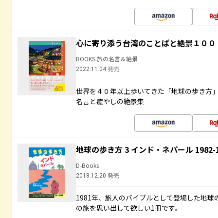
心に寄り添う台湾のことばと絶景１００
BOOKS 旅の名言＆絶景
2022.11.04 発売
世界を４０年以上歩いてきた「地球の歩き方
名言と癒やしの絶景集
地球の歩き方 3 インド・ネパール 1982
D-Books
2018.12.20 発売
1981年、旅人のバイブルとして登場した地
の旅を思い出して欲しい1冊です。