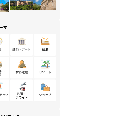
ーマ
食
建築・アート
宿泊
ト・
世界遺産
リゾート
戦
鉄道・
ビティ
ショップ
フライト