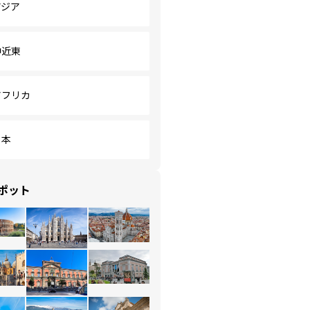
アジア
中近東
アフリカ
日本
ポット