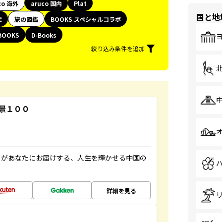
co 海外
aruco 国内
Plat
国と地
代
旅の図鑑
BOOKS スペシャルコラボ
BOOKS
D-Books
絞り込み条件を追加
景１００
」があなたにお届けする、人生を輝かせる中国の
詳細を見る