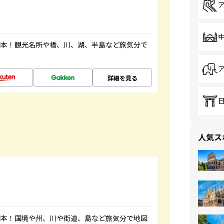
図本！観光名所や橋、川、湖、半島など旅気分で
詳細を見る
人気ス
図本！国境や州、川や街道、島など旅気分で地図