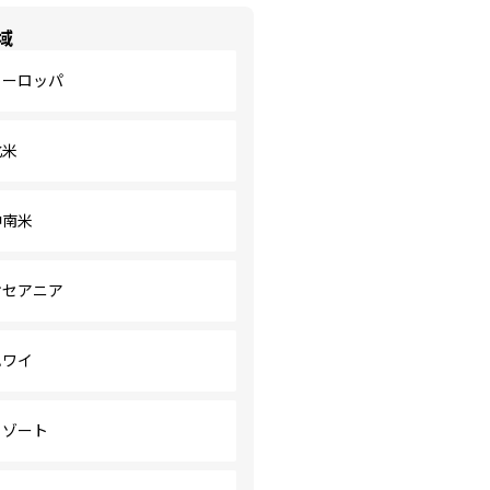
域
ヨーロッパ
北米
中南米
オセアニア
ハワイ
リゾート