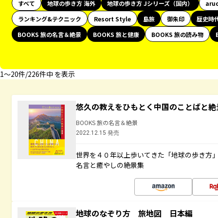
すべて
地球の歩き方 海外
地球の歩き方 Jシリーズ（国内）
aru
ランキング&テクニック
Resort Style
島旅
御朱印
歴史時
BOOKS 旅の名言＆絶景
BOOKS 旅と健康
BOOKS 旅の読み物
1〜20件/226件中 を表示
悠久の教えをひもとく中国のことばと絶
BOOKS 旅の名言＆絶景
2022.12.15 発売
世界を４０年以上歩いてきた「地球の歩き方
名言と癒やしの絶景集
地球のなぞり方 旅地図 日本編