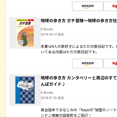
地球の歩き方 ガチ冒険～地球の歩き方
D-Books
2018.04.12 発売
本書は4人の旅好きによるただの旅日記です。
いてある内容はただの旅日記です。
地球の歩き方 カンタベリーと周辺のす
んぽガイド♪
D-Books
2018.07.26 発売
英会話本でおなじみの「Kayoの“秘密のノー
ンドン南東の田舎町をご紹介！