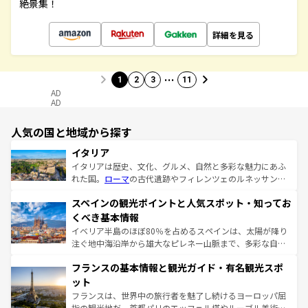
絶景集！
詳細を見る
…
1
2
3
11
AD
AD
人気の国と地域から探す
イタリア
イタリアは歴史、文化、グルメ、自然と多彩な魅力にあふ
れた国。
ローマ
の古代遺跡やフィレンツェのルネッサンス
美術、ヴェネツィアの運河など、歴史あるスポットはもち
スペインの観光ポイントと人気スポット・知ってお
ろん、トスカーナの美しい田園風景やアマルフィ海岸の絶
景など、自然景観も見逃せない。観光の合間には、本場の
くべき基本情報
ピザやパスタなど、絶品のイタリア料理を堪能することも
イベリア半島のほぼ80％を占めるスペインは、太陽が降り
できる。朝目覚めてから夜眠るまで、すべての瞬間を楽し
注ぐ地中海沿岸から雄大なピレネー山脈まで、多彩な自然
ませてくれるイタリアで、忘れられない旅をしてみよう！
と文化が詰まったヨーロッパ屈指の旅行先だ。多様な地域
なお、新着のイタリア情報は
コンテンツ一覧
を参照してほ
フランスの基本情報と観光ガイド・有名観光スポ
文化が根付くこの国では、情熱的なフラメンコ、熱気あふ
しい。
れる闘牛、そして美味しいタパスが生活の一部となってい
ット
る。首都マドリードの洗練された雰囲気や、バルセロナの
フランスは、世界中の旅行者を魅了し続けるヨーロッパ屈
アートに溢れた街角から、地方では古代ローマ遺跡や中世
指の観光地だ。首都パリのエッフェル塔やルーブル美術館