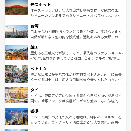
文化が魅力。旅行者はアメリカの各地域で異なる魅力を楽
島だが、静かな自然を求めるならマウイ島やカウアイ島が
光スポット
しみながら、その多様性と豊かな歴史を感じることができ
おすすめ。エメラルドグリーンに輝く海をはじめ、豊かな
オーストラリアは、壮大な自然と多様な文化が魅力の国。
るだろう。車でのロードトリップや列車の旅も、アメリカ
文化や歴史が息づいている。「アロハスピリット」と呼ば
シドニーのシンボルであるシドニー・オペラハウス、オー
ならではの贅沢な旅のスタイルだ。 なお、新着のアメリカ
れるおもてなしの心で訪れる人々を迎えてくれるハワイの
ストラリア東海岸北部に広がる大サンゴ礁地帯グレートバ
情報は
コンテンツ一覧
を参照してほしい。
人々、おいしいローカルフードやハワイアンミュージッ
台湾
リアリーフや大陸中央部にそびえるウルル（エアーズロッ
ク、伝統的なフラダンスなど、すべてがハワイの魅力を彩
ク）、タスマニアの美しい原生林やケアンズの熱帯雨林な
日本から約４時間ほどでたどり着く台湾は、多彩な文化と
っている。訪れるたびに新しい発見と感動が待っているハ
ど、見どころがたくさん。また、カフェやワイン、オージ
自然が織りなす魅力的な観光地。活気あふれる大都市の台
ワイを、存分に味わってほしい。 なお、新着のハワイ情報
ービーフなどの食文化も豊かで、美味しいものであふれて
北やノスタルジックな町並みが人気な九份（ジォウフェ
は
コンテンツ一覧
を参照してほしい。
韓国
いる。アクティビティも充実しており、サーフィンやダイ
ン）、静ひつな山岳地帯である台湾東部など、都市の喧騒
ビング、ハイキングなど、アウトドア好きにはたまらな
と山間の静けさが共存しており、訪れる人に新しい発見と
歴史ある王朝文化が残る一方で、最先端のファッションやK
い。オーストラリアの多彩な魅力を存分に味わいつくそ
驚きをもたらしてくれる。また、奥深い台湾の食文化も魅
-POPで世界を席巻している韓国。首都ソウルの宮殿や伝統
う。 なお、新着のオーストラリア情報は
コンテンツ一覧
を
力で、夜市などの屋台グルメから高級料理、ヘルシーで美
家屋が並ぶエリアでは韓国の歴史と文化に浸ることがで
参照してほしい。
ベトナム
容にもいいと評判のスイーツなど、バラエティ豊かな料理
き、地方に足を延ばせば四季折々の自然美を楽しむことが
が味わえる。 なお、新着の台湾情報は
コンテンツ一覧
を参
できる。そして、キムチや焼肉、絶品のストリートフード
豊かな自然と多様な文化が魅力的なベトナム。南北に細長
照してほしい。
まで、さまざまな韓国料理が待っている。夜には、韓国な
く伸びる国土には、広大な田園風景や青々とした山々、世
らではのナイトライフも堪能できる。あたたかいホスピタ
界遺産に登録された壮大な自然景観が点在し、都市部では
タイ
リティに包まれながら、韓国の多彩な魅力を心ゆくまで味
急速な発展と共に伝統が息づく。ハノイの古い町並みやホ
わってみてほしい。 なお、新着の韓国情報は
コンテンツ一
ーチミン市のフランス統治時代の建物も、独特の雰囲気を
タイは、東南アジアに位置する豊かな自然と歴史が息づく
覧
を参照してほしい。
醸し出している。また、バラエティの豊かさとおいしさで
国だ。首都バンコクは高層ビルが立ち並ぶ一方、伝統的な
世界中の食通を魅了してやまないベトナム料理も魅力のひ
寺院や市場がいたるところに点在し、古きよき文化と現代
香港
とつ。フォーやバインミー、ベトナムコーヒーなどは、ぜ
の活気が交差している。北部ではチェンマイなどの山岳地
ひ現地で味わいたい。どの地域を訪れてもあたたかい人々
帯で自然と触れ合い、南部ではプーケットやクラビの美し
アジアと西洋の文化が交わる香港は、特有のエネルギーを
が旅行者を迎えてくれるので、きっと忘れられない旅にな
いビーチでリゾート気分を楽しむことができる。タイ料理
もっている。ヴィクトリア湾に広がる壮大な景色、近未来
るはずだ。 なお、新着のベトナム情報は
コンテンツ一覧
を
は世界的に有名で、屋台から高級レストランまで味覚を刺
的なアートスポット、そして歴史と現代が融合した町並