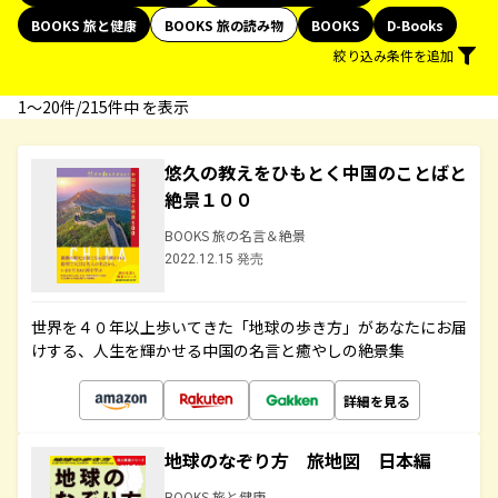
BOOKS 旅と健康
BOOKS 旅の読み物
BOOKS
D-Books
絞り込み条件を追加
1〜20件/215件中 を表示
悠久の教えをひもとく中国のことばと
絶景１００
BOOKS 旅の名言＆絶景
2022.12.15 発売
世界を４０年以上歩いてきた「地球の歩き方」があなたにお届
けする、人生を輝かせる中国の名言と癒やしの絶景集
詳細を見る
地球のなぞり方 旅地図 日本編
BOOKS 旅と健康