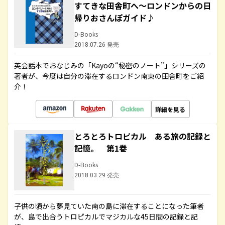
すてきな田舎町へ～ロンドンからの日
帰りおさんぽガイド♪
D-Books
2018.07.26 発売
英会話本でおなじみの「Kayoの“秘密のノート”」シリーズの
著者が、今度は自分の滞在するロンドン南東の田舎町をご紹
介！
詳細を見る
とろとろトロピカル ある旅の記録と
記憶。 第1巻
D-Books
2018.03.29 発売
子供の頃から夢見ていた南の島に滞在することになった筆者
が、島で出合うトロピカルでマジカルな45日間の記録と記