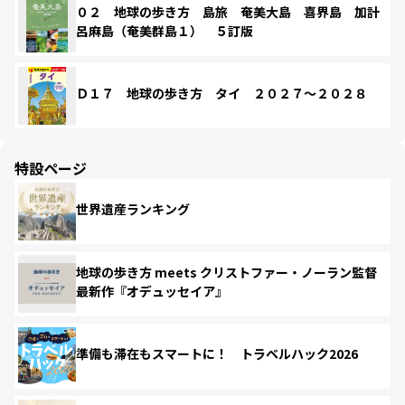
０２ 地球の歩き方 島旅 奄美大島 喜界島 加計
呂麻島（奄美群島１） ５訂版
Ｄ１７ 地球の歩き方 タイ ２０２７～２０２８
特設ページ
世界遺産ランキング
地球の歩き方 meets クリストファー・ノーラン監督
最新作『オデュッセイア』
準備も滞在もスマートに！ トラベルハック2026