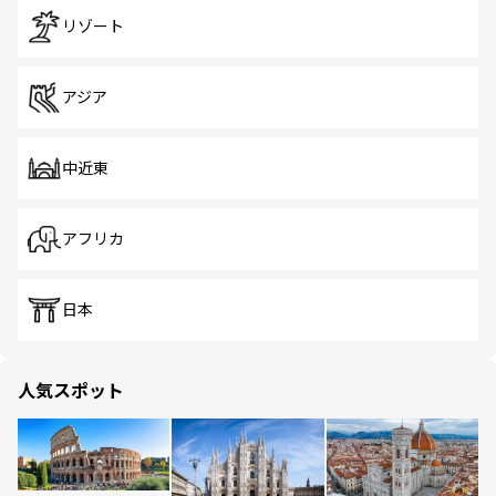
リゾート
アジア
中近東
アフリカ
日本
人気スポット