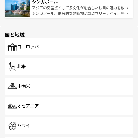
参照してほしい。
シンガポール
激する。気候は一年中温暖で、どの季節にも異なる楽しみ
み、どこを訪れても感動するはず。観光スポットが密集し
が待っている。親しみやすいタイの人々、仏教を中心とし
ており、効率よく見どころを回れるのも魅力。息をのむよ
アジアの交差点として多文化が融合した独自の魅力を放つ
た文化、そして多様な観光資源が、訪れる旅人を魅了し続
うな絶景から文化的な体験まで、香港を存分に楽しみ尽く
シンガポール。未来的な建築物が並ぶマリーナベイ、歴史
ける。 なお、新着のタイ情報は
コンテンツ一覧
を参照して
そう。 なお、新着の香港情報は
コンテンツ一覧
を参照して
と伝統を感じられるエスニックタウン、多数の緑豊かな公
ほしい。
ほしい。
園や自然保護区など、自然が調和した近代的な景観と文化
の多様性あふれるカラフルな町は、どこを歩いても新しい
国と地域
発見がある。さらに、治安のよさや充実した公共交通機関
も、旅行者にとっては魅力的なポイント。グルメも豊富
で、ホーカーズは地元の風情を楽しめる外せないスポット
ヨーロッパ
だ。訪れる人を飽きさせないシンガポールで、多様な魅力
を体感しよう。 なお、新着のシンガポール情報は
コンテン
ツ一覧
を参照してほしい。
北米
中南米
オセアニア
ハワイ