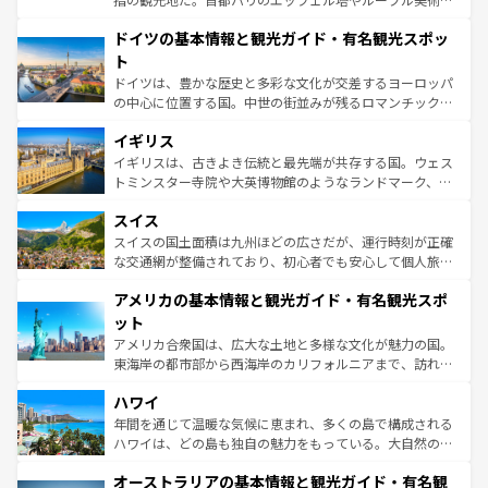
の城塞都市、穏やかなビーチリゾートまで多彩な表情を見
といった象徴的なスポットから、田舎町の古風な美しさま
せる。地方によって風土や気候が異なるスペインはその個
ドイツの基本情報と観光ガイド・有名観光スポッ
で、幅広い魅力が詰まっている。華麗な宮殿、歴史的な大
性で訪れる人を魅了する。 なお、新着のスペイン情報は
コ
聖堂、美しいビーチ、そして豊かな自然が、訪れる者を心
ト
ンテンツ一覧
を参照してほしい。
から魅了する。また、フランスは美食の国としても知ら
ドイツは、豊かな歴史と多彩な文化が交差するヨーロッパ
れ、フランス料理はユネスコ無形文化遺産にも登録されて
の中心に位置する国。中世の街並みが残るロマンチック街
いる。シャンパンの発祥地であるランス、プロヴァンスの
道から、未来を先取りするようなモダンな都市まで多様な
香り高いラベンダー畑など、多彩な楽しみ方が可能だ。さ
イギリス
顔を持つこの国は、どこを歩いても飽きることがない。ベ
らに、パリ以外の地域にも魅力が溢れており、どの街角に
ルリンの文化的活気、バイエルン州のアルプスの絶景、そ
イギリスは、古きよき伝統と最先端が共存する国。ウェス
も豊かな歴史と文化が息づいている。パリ以外の個性あふ
してライン川沿いのワイン畑といった風景は必見。ビール
トミンスター寺院や大英博物館のようなランドマーク、歴
れる地方に足を運ぶとそれぞれで全く異なる文化を体験で
とソーセージを味わいながら地元の人と過ごす楽しい時間
史ある大学都市、美しい丘陵地帯や牧歌的な風景など、エ
きるだろう。 なお、新着のフランス情報は
コンテンツ一覧
スイス
は、お酒好きな人にはぜひ体験してほしい。 なお、新着の
リアごとに異なる魅力がある。また、優雅なアフタヌーン
を参照してほしい。
ドイツ情報は
コンテンツ一覧
を参照してほしい。
ティー、ビール好きにはたまらない英国パブ、サッカー観
スイスの国土面積は九州ほどの広さだが、運行時刻が正確
戦など、本場だからこそできる体験も豊富。イギリスを旅
な交通網が整備されており、初心者でも安心して個人旅行
して楽しみつくそう。 なお、新着のイギリス情報は
コンテ
を楽しめる。日本同様に時刻表どおりの旅が可能だ。中世
アメリカの基本情報と観光ガイド・有名観光スポ
ンツ一覧
を参照してほしい。
の建物がそのまま残る町や、スイスならではのユニークな
博物館もあり、アルプス観光だけでなく町歩きも満喫する
ット
ことができる。国民の所得が高いため物価も高いが、旅行
アメリカ合衆国は、広大な土地と多様な文化が魅力の国。
者向けの交通パス提供のサービスもあり、うまく活用すれ
東海岸の都市部から西海岸のカリフォルニアまで、訪れる
ば市内交通費無料で観光を楽しむこともできる。 なお、新
場所ごとに異なる風景と体験が待っている。ニューヨーク
着のスイス情報は
コンテンツ一覧
を参照してほしい。
ハワイ
のような巨大都市は、観光、ショッピング、エンターテイ
ンメントが詰まった刺激的なスポットだ。一方、アメリカ
年間を通じて温暖な気候に恵まれ、多くの島で構成される
西部には大自然が広がり、グランドキャニオンやイエロー
ハワイは、どの島も独自の魅力をもっている。大自然の神
ストーン国立公園といった絶景が堪能できる。さらに、南
秘を感じたいなら、火山が生み出した壮大な景観を誇るハ
オーストラリアの基本情報と観光ガイド・有名観
部のニューオーリンズでは、音楽と美食が融合した独特の
ワイ島は見逃せない。また、定番の観光地といえばオアフ