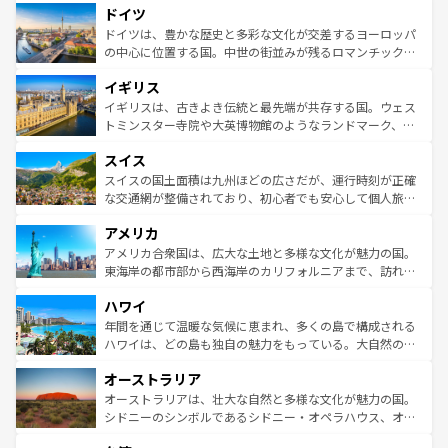
せる。地方によって風土や気候が異なるスペインはその個
ドイツ
で、幅広い魅力が詰まっている。華麗な宮殿、歴史的な大
性で訪れる人を魅了する。 なお、新着のスペイン情報は
コ
聖堂、美しいビーチ、そして豊かな自然が、訪れる者を心
ドイツは、豊かな歴史と多彩な文化が交差するヨーロッパ
ンテンツ一覧
を参照してほしい。
から魅了する。また、フランスは美食の国としても知ら
の中心に位置する国。中世の街並みが残るロマンチック街
れ、フランス料理はユネスコ無形文化遺産にも登録されて
道から、未来を先取りするようなモダンな都市まで多様な
イギリス
いる。シャンパンの発祥地であるランス、プロヴァンスの
顔を持つこの国は、どこを歩いても飽きることがない。ベ
香り高いラベンダー畑など、多彩な楽しみ方が可能だ。さ
ルリンの文化的活気、バイエルン州のアルプスの絶景、そ
イギリスは、古きよき伝統と最先端が共存する国。ウェス
らに、パリ以外の地域にも魅力が溢れており、どの街角に
してライン川沿いのワイン畑といった風景は必見。ビール
トミンスター寺院や大英博物館のようなランドマーク、歴
も豊かな歴史と文化が息づいている。パリ以外の個性あふ
とソーセージを味わいながら地元の人と過ごす楽しい時間
史ある大学都市、美しい丘陵地帯や牧歌的な風景など、エ
れる地方に足を運ぶとそれぞれで全く異なる文化を体験で
スイス
は、お酒好きな人にはぜひ体験してほしい。 なお、新着の
リアごとに異なる魅力がある。また、優雅なアフタヌーン
きるだろう。 なお、新着のフランス情報は
コンテンツ一覧
ドイツ情報は
コンテンツ一覧
を参照してほしい。
ティー、ビール好きにはたまらない英国パブ、サッカー観
スイスの国土面積は九州ほどの広さだが、運行時刻が正確
を参照してほしい。
戦など、本場だからこそできる体験も豊富。イギリスを旅
な交通網が整備されており、初心者でも安心して個人旅行
して楽しみつくそう。 なお、新着のイギリス情報は
コンテ
を楽しめる。日本同様に時刻表どおりの旅が可能だ。中世
アメリカ
ンツ一覧
を参照してほしい。
の建物がそのまま残る町や、スイスならではのユニークな
博物館もあり、アルプス観光だけでなく町歩きも満喫する
アメリカ合衆国は、広大な土地と多様な文化が魅力の国。
ことができる。国民の所得が高いため物価も高いが、旅行
東海岸の都市部から西海岸のカリフォルニアまで、訪れる
者向けの交通パス提供のサービスもあり、うまく活用すれ
場所ごとに異なる風景と体験が待っている。ニューヨーク
ハワイ
ば市内交通費無料で観光を楽しむこともできる。 なお、新
のような巨大都市は、観光、ショッピング、エンターテイ
着のスイス情報は
コンテンツ一覧
を参照してほしい。
ンメントが詰まった刺激的なスポットだ。一方、アメリカ
年間を通じて温暖な気候に恵まれ、多くの島で構成される
西部には大自然が広がり、グランドキャニオンやイエロー
ハワイは、どの島も独自の魅力をもっている。大自然の神
ストーン国立公園といった絶景が堪能できる。さらに、南
秘を感じたいなら、火山が生み出した壮大な景観を誇るハ
オーストラリア
部のニューオーリンズでは、音楽と美食が融合した独特の
ワイ島は見逃せない。また、定番の観光地といえばオアフ
文化が魅力。旅行者はアメリカの各地域で異なる魅力を楽
島だが、静かな自然を求めるならマウイ島やカウアイ島が
オーストラリアは、壮大な自然と多様な文化が魅力の国。
しみながら、その多様性と豊かな歴史を感じることができ
おすすめ。エメラルドグリーンに輝く海をはじめ、豊かな
シドニーのシンボルであるシドニー・オペラハウス、オー
るだろう。車でのロードトリップや列車の旅も、アメリカ
文化や歴史が息づいている。「アロハスピリット」と呼ば
ストラリア東海岸北部に広がる大サンゴ礁地帯グレートバ