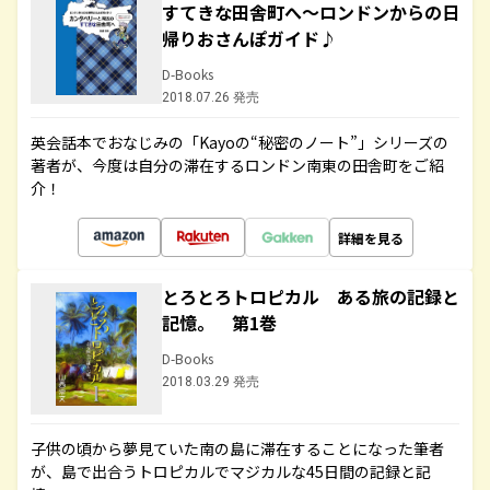
すてきな田舎町へ～ロンドンからの日
帰りおさんぽガイド♪
D-Books
2018.07.26 発売
英会話本でおなじみの「Kayoの“秘密のノート”」シリーズの
著者が、今度は自分の滞在するロンドン南東の田舎町をご紹
介！
詳細を見る
とろとろトロピカル ある旅の記録と
記憶。 第1巻
D-Books
2018.03.29 発売
子供の頃から夢見ていた南の島に滞在することになった筆者
が、島で出合うトロピカルでマジカルな45日間の記録と記