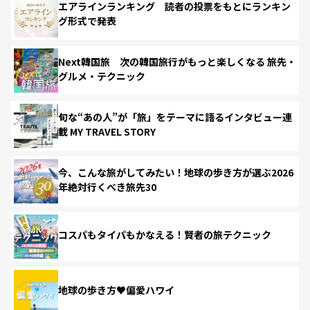
エアラインランキング 読者の投票をもとにランキン
グ形式で発表
Next韓国旅 次の韓国旅行がもっと楽しくなる 旅先・
グルメ・テクニック
旬な“あの人”が「旅」をテーマに語るインタビュー連
載 MY TRAVEL STORY
今、こんな旅がしてみたい！地球の歩き方が選ぶ2026
年絶対行くべき旅先30
コスパもタイパもかなえる！賢者の旅テクニック
地球の歩き方♥偏愛ハワイ