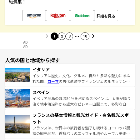
絶景集！
詳細を見る
…
1
2
3
10
AD
AD
人気の国と地域から探す
イタリア
イタリアは歴史、文化、グルメ、自然と多彩な魅力にあふ
れた国。
ローマ
の古代遺跡やフィレンツェのルネッサンス
美術、ヴェネツィアの運河など、歴史あるスポットはもち
スペイン
ろん、トスカーナの美しい田園風景やアマルフィ海岸の絶
景など、自然景観も見逃せない。観光の合間には、本場の
イベリア半島のほぼ80％を占めるスペインは、太陽が降り
ピザやパスタなど、絶品のイタリア料理を堪能することも
注ぐ地中海沿岸から雄大なピレネー山脈まで、多彩な自然
できる。朝目覚めてから夜眠るまで、すべての瞬間を楽し
と文化が詰まったヨーロッパ屈指の旅行先だ。多様な地域
フランスの基本情報と観光ガイド・有名観光スポ
ませてくれるイタリアで、忘れられない旅をしてみよう！
文化が根付くこの国では、情熱的なフラメンコ、熱気あふ
なお、新着のイタリア情報は
コンテンツ一覧
を参照してほ
れる闘牛、そして美味しいタパスが生活の一部となってい
ット
しい。
る。首都マドリードの洗練された雰囲気や、バルセロナの
フランスは、世界中の旅行者を魅了し続けるヨーロッパ屈
アートに溢れた街角から、地方では古代ローマ遺跡や中世
指の観光地だ。首都パリのエッフェル塔やルーブル美術館
の城塞都市、穏やかなビーチリゾートまで多彩な表情を見
といった象徴的なスポットから、田舎町の古風な美しさま