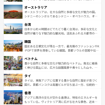
ストーン国立公園といった絶景が堪能できる。さらに、南
秘を感じたいなら、火山が生み出した壮大な景観を誇るハ
オーストラリア
部のニューオーリンズでは、音楽と美食が融合した独特の
ワイ島は見逃せない。また、定番の観光地といえばオアフ
文化が魅力。旅行者はアメリカの各地域で異なる魅力を楽
島だが、静かな自然を求めるならマウイ島やカウアイ島が
オーストラリアは、壮大な自然と多様な文化が魅力の国。
しみながら、その多様性と豊かな歴史を感じることができ
おすすめ。エメラルドグリーンに輝く海をはじめ、豊かな
シドニーのシンボルであるシドニー・オペラハウス、オー
るだろう。車でのロードトリップや列車の旅も、アメリカ
文化や歴史が息づいている。「アロハスピリット」と呼ば
ストラリア東海岸北部に広がる大サンゴ礁地帯グレートバ
ならではの贅沢な旅のスタイルだ。 なお、新着のアメリカ
台湾
れるおもてなしの心で訪れる人々を迎えてくれるハワイの
リアリーフや大陸中央部にそびえるウルル（エアーズロッ
情報は
コンテンツ一覧
を参照してほしい。
人々、おいしいローカルフードやハワイアンミュージッ
ク）、タスマニアの美しい原生林やケアンズの熱帯雨林な
日本から約４時間ほどでたどり着く台湾は、多彩な文化と
ク、伝統的なフラダンスなど、すべてがハワイの魅力を彩
ど、見どころがたくさん。また、カフェやワイン、オージ
自然が織りなす魅力的な観光地。活気あふれる大都市の台
っている。訪れるたびに新しい発見と感動が待っているハ
ービーフなどの食文化も豊かで、美味しいものであふれて
北やノスタルジックな町並みが人気な九份（ジォウフェ
ワイを、存分に味わってほしい。 なお、新着のハワイ情報
韓国
いる。アクティビティも充実しており、サーフィンやダイ
ン）、静ひつな山岳地帯である台湾東部など、都市の喧騒
は
コンテンツ一覧
を参照してほしい。
ビング、ハイキングなど、アウトドア好きにはたまらな
と山間の静けさが共存しており、訪れる人に新しい発見と
歴史ある王朝文化が残る一方で、最先端のファッションやK
い。オーストラリアの多彩な魅力を存分に味わいつくそ
驚きをもたらしてくれる。また、奥深い台湾の食文化も魅
-POPで世界を席巻している韓国。首都ソウルの宮殿や伝統
う。 なお、新着のオーストラリア情報は
コンテンツ一覧
を
力で、夜市などの屋台グルメから高級料理、ヘルシーで美
家屋が並ぶエリアでは韓国の歴史と文化に浸ることがで
参照してほしい。
ベトナム
容にもいいと評判のスイーツなど、バラエティ豊かな料理
き、地方に足を延ばせば四季折々の自然美を楽しむことが
が味わえる。 なお、新着の台湾情報は
コンテンツ一覧
を参
できる。そして、キムチや焼肉、絶品のストリートフード
豊かな自然と多様な文化が魅力的なベトナム。南北に細長
照してほしい。
まで、さまざまな韓国料理が待っている。夜には、韓国な
く伸びる国土には、広大な田園風景や青々とした山々、世
らではのナイトライフも堪能できる。あたたかいホスピタ
界遺産に登録された壮大な自然景観が点在し、都市部では
タイ
リティに包まれながら、韓国の多彩な魅力を心ゆくまで味
急速な発展と共に伝統が息づく。ハノイの古い町並みやホ
わってみてほしい。 なお、新着の韓国情報は
コンテンツ一
ーチミン市のフランス統治時代の建物も、独特の雰囲気を
タイは、東南アジアに位置する豊かな自然と歴史が息づく
覧
を参照してほしい。
醸し出している。また、バラエティの豊かさとおいしさで
国だ。首都バンコクは高層ビルが立ち並ぶ一方、伝統的な
世界中の食通を魅了してやまないベトナム料理も魅力のひ
寺院や市場がいたるところに点在し、古きよき文化と現代
香港
とつ。フォーやバインミー、ベトナムコーヒーなどは、ぜ
の活気が交差している。北部ではチェンマイなどの山岳地
ひ現地で味わいたい。どの地域を訪れてもあたたかい人々
帯で自然と触れ合い、南部ではプーケットやクラビの美し
アジアと西洋の文化が交わる香港は、特有のエネルギーを
が旅行者を迎えてくれるので、きっと忘れられない旅にな
いビーチでリゾート気分を楽しむことができる。タイ料理
もっている。ヴィクトリア湾に広がる壮大な景色、近未来