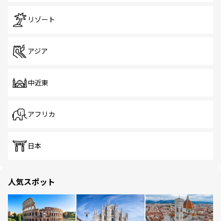
リゾート
アジア
中近東
アフリカ
日本
人気スポット