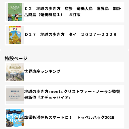
０２ 地球の歩き方 島旅 奄美大島 喜界島 加計
呂麻島（奄美群島１） ５訂版
Ｄ１７ 地球の歩き方 タイ ２０２７～２０２８
特設ページ
世界遺産ランキング
地球の歩き方 meets クリストファー・ノーラン監督
最新作『オデュッセイア』
準備も滞在もスマートに！ トラベルハック2026