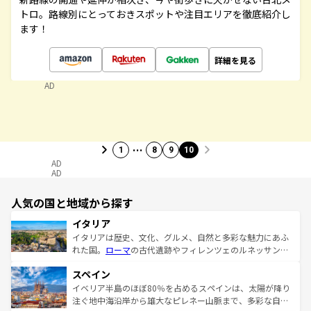
トロ。路線別にとっておきスポットや注目エリアを徹底紹介し
ます！
詳細を見る
AD
…
1
8
9
10
AD
AD
人気の国と地域から探す
イタリア
イタリアは歴史、文化、グルメ、自然と多彩な魅力にあふ
れた国。
ローマ
の古代遺跡やフィレンツェのルネッサンス
美術、ヴェネツィアの運河など、歴史あるスポットはもち
スペイン
ろん、トスカーナの美しい田園風景やアマルフィ海岸の絶
景など、自然景観も見逃せない。観光の合間には、本場の
イベリア半島のほぼ80％を占めるスペインは、太陽が降り
ピザやパスタなど、絶品のイタリア料理を堪能することも
注ぐ地中海沿岸から雄大なピレネー山脈まで、多彩な自然