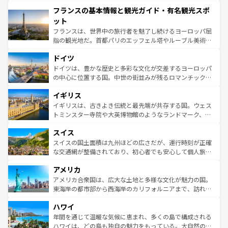
できる。朝目覚めてから夜眠るまで、すべての瞬間を楽し
と文化が詰まったヨーロッパ屈指の旅行先だ。多様な地域
フランスの基本情報と観光ガイド・有名観光スポ
ませてくれるイタリアで、忘れられない旅をしてみよう！
文化が根付くこの国では、情熱的なフラメンコ、熱気あふ
なお、新着のイタリア情報は
コンテンツ一覧
を参照してほ
れる闘牛、そして美味しいタパスが生活の一部となってい
ット
しい。
る。首都マドリードの洗練された雰囲気や、バルセロナの
フランスは、世界中の旅行者を魅了し続けるヨーロッパ屈
アートに溢れた街角から、地方では古代ローマ遺跡や中世
指の観光地だ。首都パリのエッフェル塔やルーブル美術館
の城塞都市、穏やかなビーチリゾートまで多彩な表情を見
といった象徴的なスポットから、田舎町の古風な美しさま
せる。地方によって風土や気候が異なるスペインはその個
ドイツ
で、幅広い魅力が詰まっている。華麗な宮殿、歴史的な大
性で訪れる人を魅了する。 なお、新着のスペイン情報は
コ
聖堂、美しいビーチ、そして豊かな自然が、訪れる者を心
ドイツは、豊かな歴史と多彩な文化が交差するヨーロッパ
ンテンツ一覧
を参照してほしい。
から魅了する。また、フランスは美食の国としても知ら
の中心に位置する国。中世の街並みが残るロマンチック街
れ、フランス料理はユネスコ無形文化遺産にも登録されて
道から、未来を先取りするようなモダンな都市まで多様な
イギリス
いる。シャンパンの発祥地であるランス、プロヴァンスの
顔を持つこの国は、どこを歩いても飽きることがない。ベ
香り高いラベンダー畑など、多彩な楽しみ方が可能だ。さ
ルリンの文化的活気、バイエルン州のアルプスの絶景、そ
イギリスは、古きよき伝統と最先端が共存する国。ウェス
らに、パリ以外の地域にも魅力が溢れており、どの街角に
してライン川沿いのワイン畑といった風景は必見。ビール
トミンスター寺院や大英博物館のようなランドマーク、歴
も豊かな歴史と文化が息づいている。パリ以外の個性あふ
とソーセージを味わいながら地元の人と過ごす楽しい時間
史ある大学都市、美しい丘陵地帯や牧歌的な風景など、エ
れる地方に足を運ぶとそれぞれで全く異なる文化を体験で
スイス
は、お酒好きな人にはぜひ体験してほしい。 なお、新着の
リアごとに異なる魅力がある。また、優雅なアフタヌーン
きるだろう。 なお、新着のフランス情報は
コンテンツ一覧
ドイツ情報は
コンテンツ一覧
を参照してほしい。
ティー、ビール好きにはたまらない英国パブ、サッカー観
スイスの国土面積は九州ほどの広さだが、運行時刻が正確
を参照してほしい。
戦など、本場だからこそできる体験も豊富。イギリスを旅
な交通網が整備されており、初心者でも安心して個人旅行
して楽しみつくそう。 なお、新着のイギリス情報は
コンテ
を楽しめる。日本同様に時刻表どおりの旅が可能だ。中世
アメリカ
ンツ一覧
を参照してほしい。
の建物がそのまま残る町や、スイスならではのユニークな
博物館もあり、アルプス観光だけでなく町歩きも満喫する
アメリカ合衆国は、広大な土地と多様な文化が魅力の国。
ことができる。国民の所得が高いため物価も高いが、旅行
東海岸の都市部から西海岸のカリフォルニアまで、訪れる
者向けの交通パス提供のサービスもあり、うまく活用すれ
場所ごとに異なる風景と体験が待っている。ニューヨーク
ハワイ
ば市内交通費無料で観光を楽しむこともできる。 なお、新
のような巨大都市は、観光、ショッピング、エンターテイ
着のスイス情報は
コンテンツ一覧
を参照してほしい。
ンメントが詰まった刺激的なスポットだ。一方、アメリカ
年間を通じて温暖な気候に恵まれ、多くの島で構成される
西部には大自然が広がり、グランドキャニオンやイエロー
ハワイは、どの島も独自の魅力をもっている。大自然の神