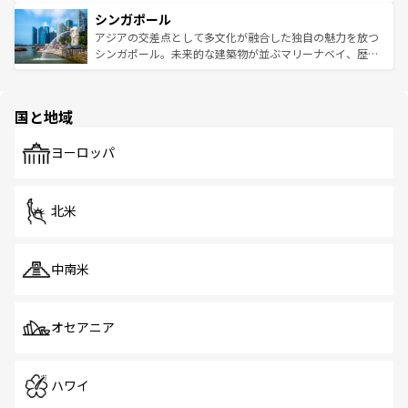
るはずだ。 なお、新着のベトナム情報は
コンテンツ一覧
を
は世界的に有名で、屋台から高級レストランまで味覚を刺
的なアートスポット、そして歴史と現代が融合した町並
参照してほしい。
シンガポール
激する。気候は一年中温暖で、どの季節にも異なる楽しみ
み、どこを訪れても感動するはず。観光スポットが密集し
が待っている。親しみやすいタイの人々、仏教を中心とし
ており、効率よく見どころを回れるのも魅力。息をのむよ
アジアの交差点として多文化が融合した独自の魅力を放つ
た文化、そして多様な観光資源が、訪れる旅人を魅了し続
うな絶景から文化的な体験まで、香港を存分に楽しみ尽く
シンガポール。未来的な建築物が並ぶマリーナベイ、歴史
ける。 なお、新着のタイ情報は
コンテンツ一覧
を参照して
そう。 なお、新着の香港情報は
コンテンツ一覧
を参照して
と伝統を感じられるエスニックタウン、多数の緑豊かな公
ほしい。
ほしい。
園や自然保護区など、自然が調和した近代的な景観と文化
の多様性あふれるカラフルな町は、どこを歩いても新しい
国と地域
発見がある。さらに、治安のよさや充実した公共交通機関
も、旅行者にとっては魅力的なポイント。グルメも豊富
で、ホーカーズは地元の風情を楽しめる外せないスポット
ヨーロッパ
だ。訪れる人を飽きさせないシンガポールで、多様な魅力
を体感しよう。 なお、新着のシンガポール情報は
コンテン
ツ一覧
を参照してほしい。
北米
中南米
オセアニア
ハワイ