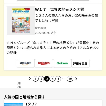
Ｗ１７ 世界の地元メシ図鑑
２２２人の旅人たちの思い出の味を食の雑
学とともに解説
旅の図鑑
2022.05.26 発売
ＳＮＳグループ「食べるぞ！世界の地元メシ」が書籍化！旅の
記憶とともに綴られる旅人による旅人のためのリアルな旅メシ
の記録
詳細を見る
…
1
2
3
4
5
10
AD
AD
人気の国と地域から探す
イタリア