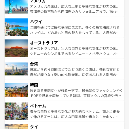
アメリカ
ンツ一覧
を参照してほしい。
の建物がそのまま残る町や、スイスならではのユニークな
博物館もあり、アルプス観光だけでなく町歩きも満喫する
アメリカ合衆国は、広大な土地と多様な文化が魅力の国。
ことができる。国民の所得が高いため物価も高いが、旅行
東海岸の都市部から西海岸のカリフォルニアまで、訪れる
者向けの交通パス提供のサービスもあり、うまく活用すれ
場所ごとに異なる風景と体験が待っている。ニューヨーク
ハワイ
ば市内交通費無料で観光を楽しむこともできる。 なお、新
のような巨大都市は、観光、ショッピング、エンターテイ
着のスイス情報は
コンテンツ一覧
を参照してほしい。
ンメントが詰まった刺激的なスポットだ。一方、アメリカ
年間を通じて温暖な気候に恵まれ、多くの島で構成される
西部には大自然が広がり、グランドキャニオンやイエロー
ハワイは、どの島も独自の魅力をもっている。大自然の神
ストーン国立公園といった絶景が堪能できる。さらに、南
秘を感じたいなら、火山が生み出した壮大な景観を誇るハ
オーストラリア
部のニューオーリンズでは、音楽と美食が融合した独特の
ワイ島は見逃せない。また、定番の観光地といえばオアフ
文化が魅力。旅行者はアメリカの各地域で異なる魅力を楽
島だが、静かな自然を求めるならマウイ島やカウアイ島が
オーストラリアは、壮大な自然と多様な文化が魅力の国。
しみながら、その多様性と豊かな歴史を感じることができ
おすすめ。エメラルドグリーンに輝く海をはじめ、豊かな
シドニーのシンボルであるシドニー・オペラハウス、オー
るだろう。車でのロードトリップや列車の旅も、アメリカ
文化や歴史が息づいている。「アロハスピリット」と呼ば
ストラリア東海岸北部に広がる大サンゴ礁地帯グレートバ
ならではの贅沢な旅のスタイルだ。 なお、新着のアメリカ
台湾
れるおもてなしの心で訪れる人々を迎えてくれるハワイの
リアリーフや大陸中央部にそびえるウルル（エアーズロッ
情報は
コンテンツ一覧
を参照してほしい。
人々、おいしいローカルフードやハワイアンミュージッ
ク）、タスマニアの美しい原生林やケアンズの熱帯雨林な
日本から約４時間ほどでたどり着く台湾は、多彩な文化と
ク、伝統的なフラダンスなど、すべてがハワイの魅力を彩
ど、見どころがたくさん。また、カフェやワイン、オージ
自然が織りなす魅力的な観光地。活気あふれる大都市の台
っている。訪れるたびに新しい発見と感動が待っているハ
ービーフなどの食文化も豊かで、美味しいものであふれて
北やノスタルジックな町並みが人気な九份（ジォウフェ
ワイを、存分に味わってほしい。 なお、新着のハワイ情報
韓国
いる。アクティビティも充実しており、サーフィンやダイ
ン）、静ひつな山岳地帯である台湾東部など、都市の喧騒
は
コンテンツ一覧
を参照してほしい。
ビング、ハイキングなど、アウトドア好きにはたまらな
と山間の静けさが共存しており、訪れる人に新しい発見と
歴史ある王朝文化が残る一方で、最先端のファッションやK
い。オーストラリアの多彩な魅力を存分に味わいつくそ
驚きをもたらしてくれる。また、奥深い台湾の食文化も魅
-POPで世界を席巻している韓国。首都ソウルの宮殿や伝統
う。 なお、新着のオーストラリア情報は
コンテンツ一覧
を
力で、夜市などの屋台グルメから高級料理、ヘルシーで美
家屋が並ぶエリアでは韓国の歴史と文化に浸ることがで
参照してほしい。
ベトナム
容にもいいと評判のスイーツなど、バラエティ豊かな料理
き、地方に足を延ばせば四季折々の自然美を楽しむことが
が味わえる。 なお、新着の台湾情報は
コンテンツ一覧
を参
できる。そして、キムチや焼肉、絶品のストリートフード
豊かな自然と多様な文化が魅力的なベトナム。南北に細長
照してほしい。
まで、さまざまな韓国料理が待っている。夜には、韓国な
く伸びる国土には、広大な田園風景や青々とした山々、世
らではのナイトライフも堪能できる。あたたかいホスピタ
界遺産に登録された壮大な自然景観が点在し、都市部では
タイ
リティに包まれながら、韓国の多彩な魅力を心ゆくまで味
急速な発展と共に伝統が息づく。ハノイの古い町並みやホ