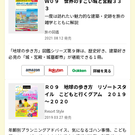
Ｗ０９ 世界のすごい城と宮殿３３
３
一度は訪れたい魅力的な建築・史跡を旅の
雑学とともに解説
旅の図鑑
2021.08.12 発売
「地球の歩き方」図鑑シリーズ第９弾は、歴史好き、建築好き
必見の「城・宮殿・城塞都市」が堪能できる１冊。
詳細を見る
Ｒ０９ 地球の歩き方 リゾートスタ
イル こどもと行くグアム ２０１９
～２０２０
Resort Style
2019.03.27 発売
年齢別プランニングアドバイス、気になるゴハン事情、こども