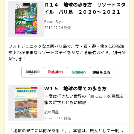
Ｒ１４ 地球の歩き方 リゾートスタ
イル バリ島 ２０２０～２０２１
Resort Style
2019.07.24 発売
フォトジェニックな楽園バリ島で、食・買・遊・癒を120％満
喫♪わがままなリゾートステイをかなえる最強ガイド。別冊M
AP付き！
詳細を見る
Ｗ１５ 地球の果ての歩き方
一度は行きたい世界の「端っこ」を景観＆
旅の雑学とともに解説
旅の図鑑
2022.03.11 発売
「 地球の果てには何がある ？」。本書は、旅人として一度は