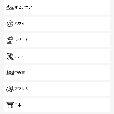
オセアニア
ハワイ
リゾート
アジア
中近東
アフリカ
日本