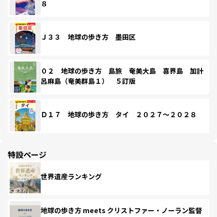
８
Ｊ３３ 地球の歩き方 墨田区
０２ 地球の歩き方 島旅 奄美大島 喜界島 加計
呂麻島（奄美群島１） ５訂版
Ｄ１７ 地球の歩き方 タイ ２０２７～２０２８
特設ページ
世界遺産ランキング
地球の歩き方 meets クリストファー・ノーラン監督