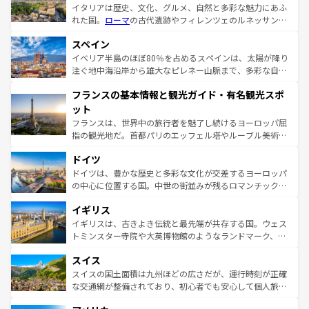
イタリアは歴史、文化、グルメ、自然と多彩な魅力にあふ
れた国。
ローマ
の古代遺跡やフィレンツェのルネッサンス
美術、ヴェネツィアの運河など、歴史あるスポットはもち
スペイン
ろん、トスカーナの美しい田園風景やアマルフィ海岸の絶
景など、自然景観も見逃せない。観光の合間には、本場の
イベリア半島のほぼ80％を占めるスペインは、太陽が降り
ピザやパスタなど、絶品のイタリア料理を堪能することも
注ぐ地中海沿岸から雄大なピレネー山脈まで、多彩な自然
できる。朝目覚めてから夜眠るまで、すべての瞬間を楽し
と文化が詰まったヨーロッパ屈指の旅行先だ。多様な地域
フランスの基本情報と観光ガイド・有名観光スポ
ませてくれるイタリアで、忘れられない旅をしてみよう！
文化が根付くこの国では、情熱的なフラメンコ、熱気あふ
なお、新着のイタリア情報は
コンテンツ一覧
を参照してほ
れる闘牛、そして美味しいタパスが生活の一部となってい
ット
しい。
る。首都マドリードの洗練された雰囲気や、バルセロナの
フランスは、世界中の旅行者を魅了し続けるヨーロッパ屈
アートに溢れた街角から、地方では古代ローマ遺跡や中世
指の観光地だ。首都パリのエッフェル塔やルーブル美術館
の城塞都市、穏やかなビーチリゾートまで多彩な表情を見
といった象徴的なスポットから、田舎町の古風な美しさま
せる。地方によって風土や気候が異なるスペインはその個
ドイツ
で、幅広い魅力が詰まっている。華麗な宮殿、歴史的な大
性で訪れる人を魅了する。 なお、新着のスペイン情報は
コ
聖堂、美しいビーチ、そして豊かな自然が、訪れる者を心
ドイツは、豊かな歴史と多彩な文化が交差するヨーロッパ
ンテンツ一覧
を参照してほしい。
から魅了する。また、フランスは美食の国としても知ら
の中心に位置する国。中世の街並みが残るロマンチック街
れ、フランス料理はユネスコ無形文化遺産にも登録されて
道から、未来を先取りするようなモダンな都市まで多様な
イギリス
いる。シャンパンの発祥地であるランス、プロヴァンスの
顔を持つこの国は、どこを歩いても飽きることがない。ベ
香り高いラベンダー畑など、多彩な楽しみ方が可能だ。さ
ルリンの文化的活気、バイエルン州のアルプスの絶景、そ
イギリスは、古きよき伝統と最先端が共存する国。ウェス
らに、パリ以外の地域にも魅力が溢れており、どの街角に
してライン川沿いのワイン畑といった風景は必見。ビール
トミンスター寺院や大英博物館のようなランドマーク、歴
も豊かな歴史と文化が息づいている。パリ以外の個性あふ
とソーセージを味わいながら地元の人と過ごす楽しい時間
史ある大学都市、美しい丘陵地帯や牧歌的な風景など、エ
れる地方に足を運ぶとそれぞれで全く異なる文化を体験で
スイス
は、お酒好きな人にはぜひ体験してほしい。 なお、新着の
リアごとに異なる魅力がある。また、優雅なアフタヌーン
きるだろう。 なお、新着のフランス情報は
コンテンツ一覧
ドイツ情報は
コンテンツ一覧
を参照してほしい。
ティー、ビール好きにはたまらない英国パブ、サッカー観
スイスの国土面積は九州ほどの広さだが、運行時刻が正確
を参照してほしい。
戦など、本場だからこそできる体験も豊富。イギリスを旅
な交通網が整備されており、初心者でも安心して個人旅行
して楽しみつくそう。 なお、新着のイギリス情報は
コンテ
を楽しめる。日本同様に時刻表どおりの旅が可能だ。中世