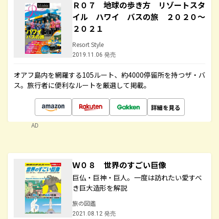
Ｒ０７ 地球の歩き方 リゾートスタ
イル ハワイ バスの旅 ２０２０～
２０２１
Resort Style
2019.11.06 発売
オアフ島内を網羅する105ルート、約4000停留所を持つザ・バ
ス。旅行者に便利なルートを厳選して掲載。
詳細を見る
AD
Ｗ０８ 世界のすごい巨像
巨仏・巨神・巨人。一度は訪れたい愛すべ
き巨大造形を解説
旅の図鑑
2021.08.12 発売