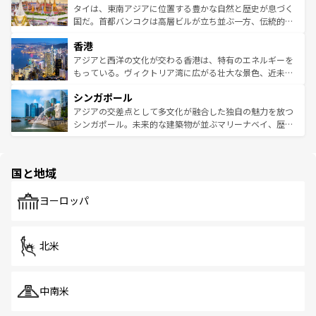
わってみてほしい。 なお、新着の韓国情報は
コンテンツ一
ーチミン市のフランス統治時代の建物も、独特の雰囲気を
タイは、東南アジアに位置する豊かな自然と歴史が息づく
覧
を参照してほしい。
醸し出している。また、バラエティの豊かさとおいしさで
国だ。首都バンコクは高層ビルが立ち並ぶ一方、伝統的な
世界中の食通を魅了してやまないベトナム料理も魅力のひ
寺院や市場がいたるところに点在し、古きよき文化と現代
香港
とつ。フォーやバインミー、ベトナムコーヒーなどは、ぜ
の活気が交差している。北部ではチェンマイなどの山岳地
ひ現地で味わいたい。どの地域を訪れてもあたたかい人々
帯で自然と触れ合い、南部ではプーケットやクラビの美し
アジアと西洋の文化が交わる香港は、特有のエネルギーを
が旅行者を迎えてくれるので、きっと忘れられない旅にな
いビーチでリゾート気分を楽しむことができる。タイ料理
もっている。ヴィクトリア湾に広がる壮大な景色、近未来
るはずだ。 なお、新着のベトナム情報は
コンテンツ一覧
を
は世界的に有名で、屋台から高級レストランまで味覚を刺
的なアートスポット、そして歴史と現代が融合した町並
参照してほしい。
シンガポール
激する。気候は一年中温暖で、どの季節にも異なる楽しみ
み、どこを訪れても感動するはず。観光スポットが密集し
が待っている。親しみやすいタイの人々、仏教を中心とし
ており、効率よく見どころを回れるのも魅力。息をのむよ
アジアの交差点として多文化が融合した独自の魅力を放つ
た文化、そして多様な観光資源が、訪れる旅人を魅了し続
うな絶景から文化的な体験まで、香港を存分に楽しみ尽く
シンガポール。未来的な建築物が並ぶマリーナベイ、歴史
ける。 なお、新着のタイ情報は
コンテンツ一覧
を参照して
そう。 なお、新着の香港情報は
コンテンツ一覧
を参照して
と伝統を感じられるエスニックタウン、多数の緑豊かな公
ほしい。
ほしい。
園や自然保護区など、自然が調和した近代的な景観と文化
の多様性あふれるカラフルな町は、どこを歩いても新しい
国と地域
発見がある。さらに、治安のよさや充実した公共交通機関
も、旅行者にとっては魅力的なポイント。グルメも豊富
で、ホーカーズは地元の風情を楽しめる外せないスポット
ヨーロッパ
だ。訪れる人を飽きさせないシンガポールで、多様な魅力
を体感しよう。 なお、新着のシンガポール情報は
コンテン
ツ一覧
を参照してほしい。
北米
中南米