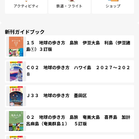
アクティビティ
鉄道・フライト
ショップ
新刊ガイドブック
１５ 地球の歩き方 島旅 伊豆大島 利島（伊豆諸
島①）３訂版
Ｃ０２ 地球の歩き方 ハワイ島 ２０２７～２０２
８
Ｊ３３ 地球の歩き方 墨田区
０２ 地球の歩き方 島旅 奄美大島 喜界島 加計
呂麻島（奄美群島１） ５訂版