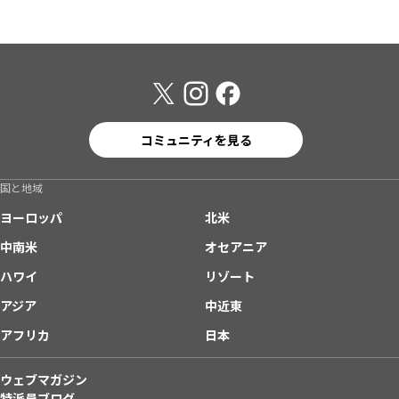
コミュニティを見る
国と地域
ヨーロッパ
北米
中南米
オセアニア
ハワイ
リゾート
アジア
中近東
アフリカ
日本
ウェブマガジン
特派員ブログ