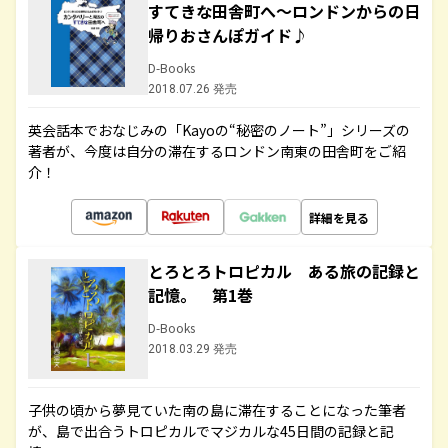
すてきな田舎町へ～ロンドンからの日
帰りおさんぽガイド♪
D-Books
2018.07.26 発売
英会話本でおなじみの「Kayoの“秘密のノート”」シリーズの
著者が、今度は自分の滞在するロンドン南東の田舎町をご紹
介！
詳細を見る
とろとろトロピカル ある旅の記録と
記憶。 第1巻
D-Books
2018.03.29 発売
子供の頃から夢見ていた南の島に滞在することになった筆者
が、島で出合うトロピカルでマジカルな45日間の記録と記