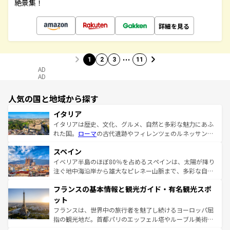
絶景集！
詳細を見る
…
1
2
3
11
AD
AD
人気の国と地域から探す
イタリア
イタリアは歴史、文化、グルメ、自然と多彩な魅力にあふ
れた国。
ローマ
の古代遺跡やフィレンツェのルネッサンス
美術、ヴェネツィアの運河など、歴史あるスポットはもち
スペイン
ろん、トスカーナの美しい田園風景やアマルフィ海岸の絶
景など、自然景観も見逃せない。観光の合間には、本場の
イベリア半島のほぼ80％を占めるスペインは、太陽が降り
ピザやパスタなど、絶品のイタリア料理を堪能することも
注ぐ地中海沿岸から雄大なピレネー山脈まで、多彩な自然
できる。朝目覚めてから夜眠るまで、すべての瞬間を楽し
と文化が詰まったヨーロッパ屈指の旅行先だ。多様な地域
フランスの基本情報と観光ガイド・有名観光スポ
ませてくれるイタリアで、忘れられない旅をしてみよう！
文化が根付くこの国では、情熱的なフラメンコ、熱気あふ
なお、新着のイタリア情報は
コンテンツ一覧
を参照してほ
れる闘牛、そして美味しいタパスが生活の一部となってい
ット
しい。
る。首都マドリードの洗練された雰囲気や、バルセロナの
フランスは、世界中の旅行者を魅了し続けるヨーロッパ屈
アートに溢れた街角から、地方では古代ローマ遺跡や中世
指の観光地だ。首都パリのエッフェル塔やルーブル美術館
の城塞都市、穏やかなビーチリゾートまで多彩な表情を見
といった象徴的なスポットから、田舎町の古風な美しさま