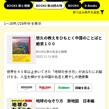
BOOKS 旅と健康
BOOKS 旅の読み物
BOOKS
D-Books
絞り込み条件を追加
1〜20件/216件中 を表示
悠久の教えをひもとく中国のことばと
絶景１００
BOOKS 旅の名言＆絶景
2022.12.15 発売
世界を４０年以上歩いてきた「地球の歩き方」があなたにお届
けする、人生を輝かせる中国の名言と癒やしの絶景集
詳細を見る
地球のなぞり方 旅地図 日本編
BOOKS 旅と健康