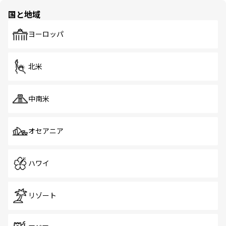
の多様性あふれるカラフルな町は、どこを歩いても新しい
国と地域
発見がある。さらに、治安のよさや充実した公共交通機関
も、旅行者にとっては魅力的なポイント。グルメも豊富
で、ホーカーズは地元の風情を楽しめる外せないスポット
ヨーロッパ
だ。訪れる人を飽きさせないシンガポールで、多様な魅力
を体感しよう。 なお、新着のシンガポール情報は
コンテン
ツ一覧
を参照してほしい。
北米
中南米
オセアニア
ハワイ
リゾート