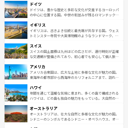
せる。地方によって風土や気候が異なるスペインはその個
ドイツ
で、幅広い魅力が詰まっている。華麗な宮殿、歴史的な大
性で訪れる人を魅了する。 なお、新着のスペイン情報は
コ
聖堂、美しいビーチ、そして豊かな自然が、訪れる者を心
ドイツは、豊かな歴史と多彩な文化が交差するヨーロッパ
ンテンツ一覧
を参照してほしい。
から魅了する。また、フランスは美食の国としても知ら
の中心に位置する国。中世の街並みが残るロマンチック街
れ、フランス料理はユネスコ無形文化遺産にも登録されて
道から、未来を先取りするようなモダンな都市まで多様な
イギリス
いる。シャンパンの発祥地であるランス、プロヴァンスの
顔を持つこの国は、どこを歩いても飽きることがない。ベ
香り高いラベンダー畑など、多彩な楽しみ方が可能だ。さ
ルリンの文化的活気、バイエルン州のアルプスの絶景、そ
イギリスは、古きよき伝統と最先端が共存する国。ウェス
らに、パリ以外の地域にも魅力が溢れており、どの街角に
してライン川沿いのワイン畑といった風景は必見。ビール
トミンスター寺院や大英博物館のようなランドマーク、歴
も豊かな歴史と文化が息づいている。パリ以外の個性あふ
とソーセージを味わいながら地元の人と過ごす楽しい時間
史ある大学都市、美しい丘陵地帯や牧歌的な風景など、エ
れる地方に足を運ぶとそれぞれで全く異なる文化を体験で
スイス
は、お酒好きな人にはぜひ体験してほしい。 なお、新着の
リアごとに異なる魅力がある。また、優雅なアフタヌーン
きるだろう。 なお、新着のフランス情報は
コンテンツ一覧
ドイツ情報は
コンテンツ一覧
を参照してほしい。
ティー、ビール好きにはたまらない英国パブ、サッカー観
スイスの国土面積は九州ほどの広さだが、運行時刻が正確
を参照してほしい。
戦など、本場だからこそできる体験も豊富。イギリスを旅
な交通網が整備されており、初心者でも安心して個人旅行
して楽しみつくそう。 なお、新着のイギリス情報は
コンテ
を楽しめる。日本同様に時刻表どおりの旅が可能だ。中世
アメリカ
ンツ一覧
を参照してほしい。
の建物がそのまま残る町や、スイスならではのユニークな
博物館もあり、アルプス観光だけでなく町歩きも満喫する
アメリカ合衆国は、広大な土地と多様な文化が魅力の国。
ことができる。国民の所得が高いため物価も高いが、旅行
東海岸の都市部から西海岸のカリフォルニアまで、訪れる
者向けの交通パス提供のサービスもあり、うまく活用すれ
場所ごとに異なる風景と体験が待っている。ニューヨーク
ハワイ
ば市内交通費無料で観光を楽しむこともできる。 なお、新
のような巨大都市は、観光、ショッピング、エンターテイ
着のスイス情報は
コンテンツ一覧
を参照してほしい。
ンメントが詰まった刺激的なスポットだ。一方、アメリカ
年間を通じて温暖な気候に恵まれ、多くの島で構成される
西部には大自然が広がり、グランドキャニオンやイエロー
ハワイは、どの島も独自の魅力をもっている。大自然の神
ストーン国立公園といった絶景が堪能できる。さらに、南
秘を感じたいなら、火山が生み出した壮大な景観を誇るハ
オーストラリア
部のニューオーリンズでは、音楽と美食が融合した独特の
ワイ島は見逃せない。また、定番の観光地といえばオアフ
文化が魅力。旅行者はアメリカの各地域で異なる魅力を楽
島だが、静かな自然を求めるならマウイ島やカウアイ島が
オーストラリアは、壮大な自然と多様な文化が魅力の国。
しみながら、その多様性と豊かな歴史を感じることができ
おすすめ。エメラルドグリーンに輝く海をはじめ、豊かな
シドニーのシンボルであるシドニー・オペラハウス、オー
るだろう。車でのロードトリップや列車の旅も、アメリカ
文化や歴史が息づいている。「アロハスピリット」と呼ば
ストラリア東海岸北部に広がる大サンゴ礁地帯グレートバ