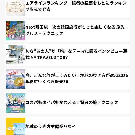
エアラインランキング 読者の投票をもとにランキン
グ形式で発表
Next韓国旅 次の韓国旅行がもっと楽しくなる 旅先・
グルメ・テクニック
旬な“あの人”が「旅」をテーマに語るインタビュー連
載 MY TRAVEL STORY
今、こんな旅がしてみたい！地球の歩き方が選ぶ2026
年絶対行くべき旅先30
コスパもタイパもかなえる！賢者の旅テクニック
地球の歩き方♥偏愛ハワイ