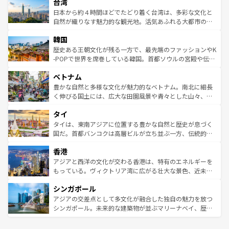
ならではの贅沢な旅のスタイルだ。 なお、新着のアメリカ
台湾
れるおもてなしの心で訪れる人々を迎えてくれるハワイの
リアリーフや大陸中央部にそびえるウルル（エアーズロッ
情報は
コンテンツ一覧
を参照してほしい。
人々、おいしいローカルフードやハワイアンミュージッ
ク）、タスマニアの美しい原生林やケアンズの熱帯雨林な
日本から約４時間ほどでたどり着く台湾は、多彩な文化と
ク、伝統的なフラダンスなど、すべてがハワイの魅力を彩
ど、見どころがたくさん。また、カフェやワイン、オージ
自然が織りなす魅力的な観光地。活気あふれる大都市の台
っている。訪れるたびに新しい発見と感動が待っているハ
ービーフなどの食文化も豊かで、美味しいものであふれて
北やノスタルジックな町並みが人気な九份（ジォウフェ
ワイを、存分に味わってほしい。 なお、新着のハワイ情報
韓国
いる。アクティビティも充実しており、サーフィンやダイ
ン）、静ひつな山岳地帯である台湾東部など、都市の喧騒
は
コンテンツ一覧
を参照してほしい。
ビング、ハイキングなど、アウトドア好きにはたまらな
と山間の静けさが共存しており、訪れる人に新しい発見と
歴史ある王朝文化が残る一方で、最先端のファッションやK
い。オーストラリアの多彩な魅力を存分に味わいつくそ
驚きをもたらしてくれる。また、奥深い台湾の食文化も魅
-POPで世界を席巻している韓国。首都ソウルの宮殿や伝統
う。 なお、新着のオーストラリア情報は
コンテンツ一覧
を
力で、夜市などの屋台グルメから高級料理、ヘルシーで美
家屋が並ぶエリアでは韓国の歴史と文化に浸ることがで
参照してほしい。
ベトナム
容にもいいと評判のスイーツなど、バラエティ豊かな料理
き、地方に足を延ばせば四季折々の自然美を楽しむことが
が味わえる。 なお、新着の台湾情報は
コンテンツ一覧
を参
できる。そして、キムチや焼肉、絶品のストリートフード
豊かな自然と多様な文化が魅力的なベトナム。南北に細長
照してほしい。
まで、さまざまな韓国料理が待っている。夜には、韓国な
く伸びる国土には、広大な田園風景や青々とした山々、世
らではのナイトライフも堪能できる。あたたかいホスピタ
界遺産に登録された壮大な自然景観が点在し、都市部では
タイ
リティに包まれながら、韓国の多彩な魅力を心ゆくまで味
急速な発展と共に伝統が息づく。ハノイの古い町並みやホ
わってみてほしい。 なお、新着の韓国情報は
コンテンツ一
ーチミン市のフランス統治時代の建物も、独特の雰囲気を
タイは、東南アジアに位置する豊かな自然と歴史が息づく
覧
を参照してほしい。
醸し出している。また、バラエティの豊かさとおいしさで
国だ。首都バンコクは高層ビルが立ち並ぶ一方、伝統的な
世界中の食通を魅了してやまないベトナム料理も魅力のひ
寺院や市場がいたるところに点在し、古きよき文化と現代
香港
とつ。フォーやバインミー、ベトナムコーヒーなどは、ぜ
の活気が交差している。北部ではチェンマイなどの山岳地
ひ現地で味わいたい。どの地域を訪れてもあたたかい人々
帯で自然と触れ合い、南部ではプーケットやクラビの美し
アジアと西洋の文化が交わる香港は、特有のエネルギーを
が旅行者を迎えてくれるので、きっと忘れられない旅にな
いビーチでリゾート気分を楽しむことができる。タイ料理
もっている。ヴィクトリア湾に広がる壮大な景色、近未来
るはずだ。 なお、新着のベトナム情報は
コンテンツ一覧
を
は世界的に有名で、屋台から高級レストランまで味覚を刺
的なアートスポット、そして歴史と現代が融合した町並
参照してほしい。
シンガポール
激する。気候は一年中温暖で、どの季節にも異なる楽しみ
み、どこを訪れても感動するはず。観光スポットが密集し
が待っている。親しみやすいタイの人々、仏教を中心とし
ており、効率よく見どころを回れるのも魅力。息をのむよ
アジアの交差点として多文化が融合した独自の魅力を放つ
た文化、そして多様な観光資源が、訪れる旅人を魅了し続
うな絶景から文化的な体験まで、香港を存分に楽しみ尽く
シンガポール。未来的な建築物が並ぶマリーナベイ、歴史
ける。 なお、新着のタイ情報は
コンテンツ一覧
を参照して
そう。 なお、新着の香港情報は
コンテンツ一覧
を参照して
と伝統を感じられるエスニックタウン、多数の緑豊かな公
ほしい。
ほしい。
園や自然保護区など、自然が調和した近代的な景観と文化