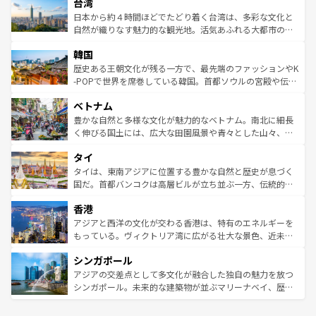
ならではの贅沢な旅のスタイルだ。 なお、新着のアメリカ
台湾
れるおもてなしの心で訪れる人々を迎えてくれるハワイの
リアリーフや大陸中央部にそびえるウルル（エアーズロッ
情報は
コンテンツ一覧
を参照してほしい。
人々、おいしいローカルフードやハワイアンミュージッ
ク）、タスマニアの美しい原生林やケアンズの熱帯雨林な
日本から約４時間ほどでたどり着く台湾は、多彩な文化と
ク、伝統的なフラダンスなど、すべてがハワイの魅力を彩
ど、見どころがたくさん。また、カフェやワイン、オージ
自然が織りなす魅力的な観光地。活気あふれる大都市の台
っている。訪れるたびに新しい発見と感動が待っているハ
ービーフなどの食文化も豊かで、美味しいものであふれて
北やノスタルジックな町並みが人気な九份（ジォウフェ
ワイを、存分に味わってほしい。 なお、新着のハワイ情報
韓国
いる。アクティビティも充実しており、サーフィンやダイ
ン）、静ひつな山岳地帯である台湾東部など、都市の喧騒
は
コンテンツ一覧
を参照してほしい。
ビング、ハイキングなど、アウトドア好きにはたまらな
と山間の静けさが共存しており、訪れる人に新しい発見と
歴史ある王朝文化が残る一方で、最先端のファッションやK
い。オーストラリアの多彩な魅力を存分に味わいつくそ
驚きをもたらしてくれる。また、奥深い台湾の食文化も魅
-POPで世界を席巻している韓国。首都ソウルの宮殿や伝統
う。 なお、新着のオーストラリア情報は
コンテンツ一覧
を
力で、夜市などの屋台グルメから高級料理、ヘルシーで美
家屋が並ぶエリアでは韓国の歴史と文化に浸ることがで
参照してほしい。
ベトナム
容にもいいと評判のスイーツなど、バラエティ豊かな料理
き、地方に足を延ばせば四季折々の自然美を楽しむことが
が味わえる。 なお、新着の台湾情報は
コンテンツ一覧
を参
できる。そして、キムチや焼肉、絶品のストリートフード
豊かな自然と多様な文化が魅力的なベトナム。南北に細長
照してほしい。
まで、さまざまな韓国料理が待っている。夜には、韓国な
く伸びる国土には、広大な田園風景や青々とした山々、世
らではのナイトライフも堪能できる。あたたかいホスピタ
界遺産に登録された壮大な自然景観が点在し、都市部では
タイ
リティに包まれながら、韓国の多彩な魅力を心ゆくまで味
急速な発展と共に伝統が息づく。ハノイの古い町並みやホ
わってみてほしい。 なお、新着の韓国情報は
コンテンツ一
ーチミン市のフランス統治時代の建物も、独特の雰囲気を
タイは、東南アジアに位置する豊かな自然と歴史が息づく
覧
を参照してほしい。
醸し出している。また、バラエティの豊かさとおいしさで
国だ。首都バンコクは高層ビルが立ち並ぶ一方、伝統的な
世界中の食通を魅了してやまないベトナム料理も魅力のひ
寺院や市場がいたるところに点在し、古きよき文化と現代
香港
とつ。フォーやバインミー、ベトナムコーヒーなどは、ぜ
の活気が交差している。北部ではチェンマイなどの山岳地
ひ現地で味わいたい。どの地域を訪れてもあたたかい人々
帯で自然と触れ合い、南部ではプーケットやクラビの美し
アジアと西洋の文化が交わる香港は、特有のエネルギーを
が旅行者を迎えてくれるので、きっと忘れられない旅にな
いビーチでリゾート気分を楽しむことができる。タイ料理
もっている。ヴィクトリア湾に広がる壮大な景色、近未来
るはずだ。 なお、新着のベトナム情報は
コンテンツ一覧
を
は世界的に有名で、屋台から高級レストランまで味覚を刺
的なアートスポット、そして歴史と現代が融合した町並
参照してほしい。
シンガポール
激する。気候は一年中温暖で、どの季節にも異なる楽しみ
み、どこを訪れても感動するはず。観光スポットが密集し
が待っている。親しみやすいタイの人々、仏教を中心とし
ており、効率よく見どころを回れるのも魅力。息をのむよ
アジアの交差点として多文化が融合した独自の魅力を放つ
た文化、そして多様な観光資源が、訪れる旅人を魅了し続
うな絶景から文化的な体験まで、香港を存分に楽しみ尽く
シンガポール。未来的な建築物が並ぶマリーナベイ、歴史
ける。 なお、新着のタイ情報は
コンテンツ一覧
を参照して
そう。 なお、新着の香港情報は
コンテンツ一覧
を参照して
と伝統を感じられるエスニックタウン、多数の緑豊かな公
ほしい。
ほしい。
園や自然保護区など、自然が調和した近代的な景観と文化