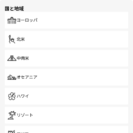
の多様性あふれるカラフルな町は、どこを歩いても新しい
国と地域
発見がある。さらに、治安のよさや充実した公共交通機関
も、旅行者にとっては魅力的なポイント。グルメも豊富
で、ホーカーズは地元の風情を楽しめる外せないスポット
ヨーロッパ
だ。訪れる人を飽きさせないシンガポールで、多様な魅力
を体感しよう。 なお、新着のシンガポール情報は
コンテン
ツ一覧
を参照してほしい。
北米
中南米
オセアニア
ハワイ
リゾート