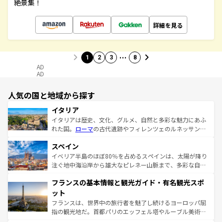
絶景集！
詳細を見る
…
1
2
3
8
AD
AD
人気の国と地域から探す
イタリア
イタリアは歴史、文化、グルメ、自然と多彩な魅力にあふ
れた国。
ローマ
の古代遺跡やフィレンツェのルネッサンス
美術、ヴェネツィアの運河など、歴史あるスポットはもち
スペイン
ろん、トスカーナの美しい田園風景やアマルフィ海岸の絶
景など、自然景観も見逃せない。観光の合間には、本場の
イベリア半島のほぼ80％を占めるスペインは、太陽が降り
ピザやパスタなど、絶品のイタリア料理を堪能することも
注ぐ地中海沿岸から雄大なピレネー山脈まで、多彩な自然
できる。朝目覚めてから夜眠るまで、すべての瞬間を楽し
と文化が詰まったヨーロッパ屈指の旅行先だ。多様な地域
フランスの基本情報と観光ガイド・有名観光スポ
ませてくれるイタリアで、忘れられない旅をしてみよう！
文化が根付くこの国では、情熱的なフラメンコ、熱気あふ
なお、新着のイタリア情報は
コンテンツ一覧
を参照してほ
れる闘牛、そして美味しいタパスが生活の一部となってい
ット
しい。
る。首都マドリードの洗練された雰囲気や、バルセロナの
フランスは、世界中の旅行者を魅了し続けるヨーロッパ屈
アートに溢れた街角から、地方では古代ローマ遺跡や中世
指の観光地だ。首都パリのエッフェル塔やルーブル美術館
の城塞都市、穏やかなビーチリゾートまで多彩な表情を見
といった象徴的なスポットから、田舎町の古風な美しさま