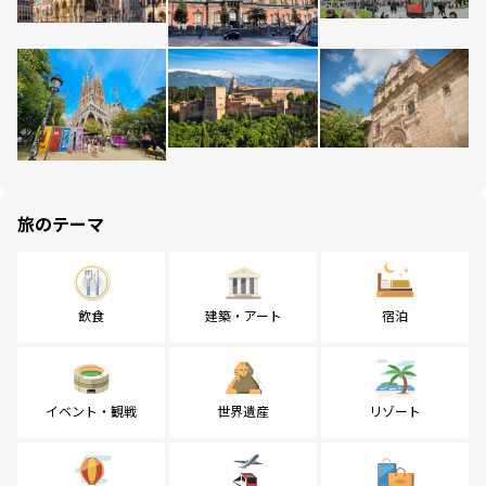
旅のテーマ
飲食
建築・アート
宿泊
イベント・観戦
世界遺産
リゾート