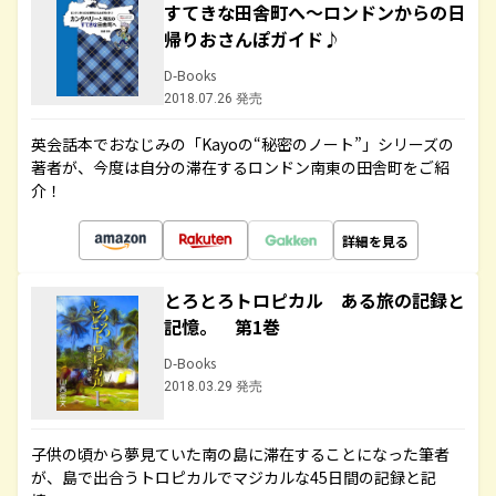
すてきな田舎町へ～ロンドンからの日
帰りおさんぽガイド♪
D-Books
2018.07.26 発売
英会話本でおなじみの「Kayoの“秘密のノート”」シリーズの
著者が、今度は自分の滞在するロンドン南東の田舎町をご紹
介！
詳細を見る
とろとろトロピカル ある旅の記録と
記憶。 第1巻
D-Books
2018.03.29 発売
子供の頃から夢見ていた南の島に滞在することになった筆者
が、島で出合うトロピカルでマジカルな45日間の記録と記