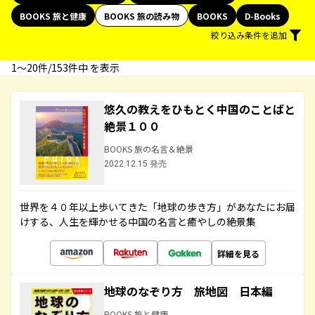
BOOKS 旅と健康
BOOKS 旅の読み物
BOOKS
D-Books
絞り込み条件を追加
1〜20件/153件中 を表示
悠久の教えをひもとく中国のことばと
絶景１００
BOOKS 旅の名言＆絶景
2022.12.15 発売
世界を４０年以上歩いてきた「地球の歩き方」があなたにお届
けする、人生を輝かせる中国の名言と癒やしの絶景集
詳細を見る
地球のなぞり方 旅地図 日本編
BOOKS 旅と健康