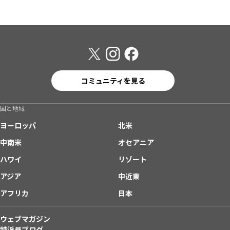
コミュニティを見る
国と地域
ヨーロッパ
北米
中南米
オセアニア
ハワイ
リゾート
アジア
中近東
アフリカ
日本
ウェブマガジン
特派員ブログ