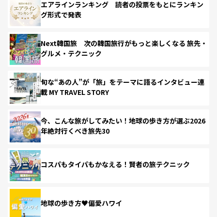
エアラインランキング 読者の投票をもとにランキン
グ形式で発表
Next韓国旅 次の韓国旅行がもっと楽しくなる 旅先・
グルメ・テクニック
旬な“あの人”が「旅」をテーマに語るインタビュー連
載 MY TRAVEL STORY
今、こんな旅がしてみたい！地球の歩き方が選ぶ2026
年絶対行くべき旅先30
コスパもタイパもかなえる！賢者の旅テクニック
地球の歩き方♥偏愛ハワイ