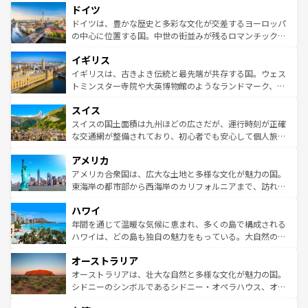
せる。地方によって風土や気候が異なるスペインはその個
ドイツ
で、幅広い魅力が詰まっている。華麗な宮殿、歴史的な大
性で訪れる人を魅了する。 なお、新着のスペイン情報は
コ
聖堂、美しいビーチ、そして豊かな自然が、訪れる者を心
ドイツは、豊かな歴史と多彩な文化が交差するヨーロッパ
ンテンツ一覧
を参照してほしい。
から魅了する。また、フランスは美食の国としても知ら
の中心に位置する国。中世の街並みが残るロマンチック街
れ、フランス料理はユネスコ無形文化遺産にも登録されて
道から、未来を先取りするようなモダンな都市まで多様な
イギリス
いる。シャンパンの発祥地であるランス、プロヴァンスの
顔を持つこの国は、どこを歩いても飽きることがない。ベ
香り高いラベンダー畑など、多彩な楽しみ方が可能だ。さ
ルリンの文化的活気、バイエルン州のアルプスの絶景、そ
イギリスは、古きよき伝統と最先端が共存する国。ウェス
らに、パリ以外の地域にも魅力が溢れており、どの街角に
してライン川沿いのワイン畑といった風景は必見。ビール
トミンスター寺院や大英博物館のようなランドマーク、歴
も豊かな歴史と文化が息づいている。パリ以外の個性あふ
とソーセージを味わいながら地元の人と過ごす楽しい時間
史ある大学都市、美しい丘陵地帯や牧歌的な風景など、エ
れる地方に足を運ぶとそれぞれで全く異なる文化を体験で
スイス
は、お酒好きな人にはぜひ体験してほしい。 なお、新着の
リアごとに異なる魅力がある。また、優雅なアフタヌーン
きるだろう。 なお、新着のフランス情報は
コンテンツ一覧
ドイツ情報は
コンテンツ一覧
を参照してほしい。
ティー、ビール好きにはたまらない英国パブ、サッカー観
スイスの国土面積は九州ほどの広さだが、運行時刻が正確
を参照してほしい。
戦など、本場だからこそできる体験も豊富。イギリスを旅
な交通網が整備されており、初心者でも安心して個人旅行
して楽しみつくそう。 なお、新着のイギリス情報は
コンテ
を楽しめる。日本同様に時刻表どおりの旅が可能だ。中世
アメリカ
ンツ一覧
を参照してほしい。
の建物がそのまま残る町や、スイスならではのユニークな
博物館もあり、アルプス観光だけでなく町歩きも満喫する
アメリカ合衆国は、広大な土地と多様な文化が魅力の国。
ことができる。国民の所得が高いため物価も高いが、旅行
東海岸の都市部から西海岸のカリフォルニアまで、訪れる
者向けの交通パス提供のサービスもあり、うまく活用すれ
場所ごとに異なる風景と体験が待っている。ニューヨーク
ハワイ
ば市内交通費無料で観光を楽しむこともできる。 なお、新
のような巨大都市は、観光、ショッピング、エンターテイ
着のスイス情報は
コンテンツ一覧
を参照してほしい。
ンメントが詰まった刺激的なスポットだ。一方、アメリカ
年間を通じて温暖な気候に恵まれ、多くの島で構成される
西部には大自然が広がり、グランドキャニオンやイエロー
ハワイは、どの島も独自の魅力をもっている。大自然の神
ストーン国立公園といった絶景が堪能できる。さらに、南
秘を感じたいなら、火山が生み出した壮大な景観を誇るハ
オーストラリア
部のニューオーリンズでは、音楽と美食が融合した独特の
ワイ島は見逃せない。また、定番の観光地といえばオアフ
文化が魅力。旅行者はアメリカの各地域で異なる魅力を楽
島だが、静かな自然を求めるならマウイ島やカウアイ島が
オーストラリアは、壮大な自然と多様な文化が魅力の国。
しみながら、その多様性と豊かな歴史を感じることができ
おすすめ。エメラルドグリーンに輝く海をはじめ、豊かな
シドニーのシンボルであるシドニー・オペラハウス、オー
るだろう。車でのロードトリップや列車の旅も、アメリカ
文化や歴史が息づいている。「アロハスピリット」と呼ば
ストラリア東海岸北部に広がる大サンゴ礁地帯グレートバ