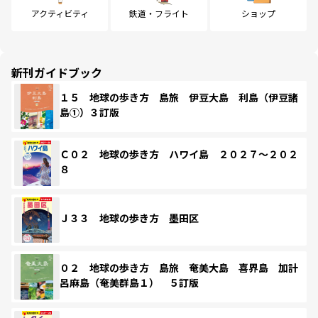
アクティビティ
鉄道・フライト
ショップ
新刊ガイドブック
１５ 地球の歩き方 島旅 伊豆大島 利島（伊豆諸
島①）３訂版
Ｃ０２ 地球の歩き方 ハワイ島 ２０２７～２０２
８
Ｊ３３ 地球の歩き方 墨田区
０２ 地球の歩き方 島旅 奄美大島 喜界島 加計
呂麻島（奄美群島１） ５訂版