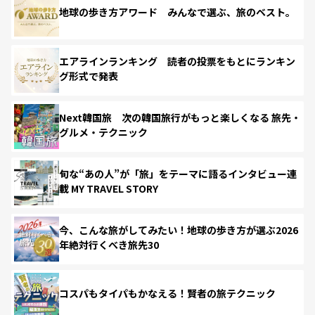
地球の歩き方アワード みんなで選ぶ、旅のベスト。
エアラインランキング 読者の投票をもとにランキン
グ形式で発表
Next韓国旅 次の韓国旅行がもっと楽しくなる 旅先・
グルメ・テクニック
旬な“あの人”が「旅」をテーマに語るインタビュー連
載 MY TRAVEL STORY
今、こんな旅がしてみたい！地球の歩き方が選ぶ2026
年絶対行くべき旅先30
コスパもタイパもかなえる！賢者の旅テクニック