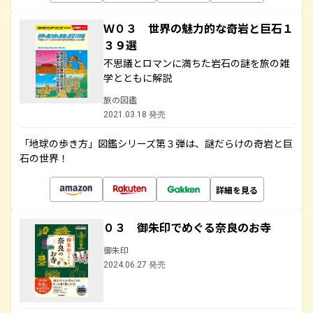
Ｗ０３ 世界の魅力的な奇岩と巨石１
３９選
不思議とロマンに満ちた岩石の謎を旅の雑
学とともに解説
旅の図鑑
2021.03.18 発売
「地球の歩き方」図鑑シリーズ第３弾は、謎だらけの奇岩と巨
石の世界！
詳細を見る
０３ 御朱印でめぐる奈良のお寺
御朱印
2024.06.27 発売