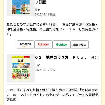
３訂版
島旅
2025.12.11 発売
見たことのない世界に心奪われる！ 奄美群島南部「与論島・
沖永良部島・徳之島」の三島だけをフィーチャーした完全ガイ
ド。
詳細を見る
０３ 地球の歩き方 Ｐｌａｔ 台北
Plat
2024.12.19 発売
これ１冊にすべて凝縮！軽くて持ち歩きに便利な「地球の歩き
方」のコンパクトガイド。台北を楽しみ尽くすプラン＆最新情
報満載！