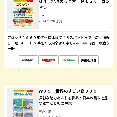
０４ 地球の歩き方 Ｐｌａｔ ロン
ドン
Plat
2024.06.20 発売
定番から１９６０年代を追体験できるスポットまで幅広く収録
し、短いロンドン滞在でも効率よく楽しみたい旅行者に最適な
一冊。
詳細を見る
AD
Ｗ０５ 世界のすごい島３００
多彩な魅力あふれる世界と日本の島々を旅
の雑学とともに解説
旅の図鑑