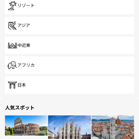
リゾート
アジア
中近東
アフリカ
日本
人気スポット