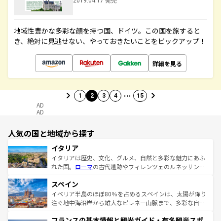
2019.04.17 発売
地域性豊かな多彩な顔を持つ国、ドイツ。この国を旅すると
き、絶対に見逃せない、やっておきたいことをピックアップ！
詳細を見る
…
1
2
3
4
15
AD
AD
人気の国と地域から探す
イタリア
イタリアは歴史、文化、グルメ、自然と多彩な魅力にあふ
れた国。
ローマ
の古代遺跡やフィレンツェのルネッサンス
美術、ヴェネツィアの運河など、歴史あるスポットはもち
スペイン
ろん、トスカーナの美しい田園風景やアマルフィ海岸の絶
景など、自然景観も見逃せない。観光の合間には、本場の
イベリア半島のほぼ80％を占めるスペインは、太陽が降り
ピザやパスタなど、絶品のイタリア料理を堪能することも
注ぐ地中海沿岸から雄大なピレネー山脈まで、多彩な自然
できる。朝目覚めてから夜眠るまで、すべての瞬間を楽し
と文化が詰まったヨーロッパ屈指の旅行先だ。多様な地域
フランスの基本情報と観光ガイド・有名観光スポ
ませてくれるイタリアで、忘れられない旅をしてみよう！
文化が根付くこの国では、情熱的なフラメンコ、熱気あふ