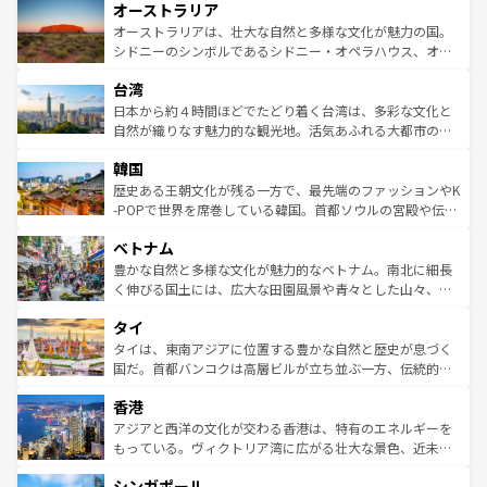
オーストラリア
部のニューオーリンズでは、音楽と美食が融合した独特の
ワイ島は見逃せない。また、定番の観光地といえばオアフ
文化が魅力。旅行者はアメリカの各地域で異なる魅力を楽
島だが、静かな自然を求めるならマウイ島やカウアイ島が
オーストラリアは、壮大な自然と多様な文化が魅力の国。
しみながら、その多様性と豊かな歴史を感じることができ
おすすめ。エメラルドグリーンに輝く海をはじめ、豊かな
シドニーのシンボルであるシドニー・オペラハウス、オー
るだろう。車でのロードトリップや列車の旅も、アメリカ
文化や歴史が息づいている。「アロハスピリット」と呼ば
ストラリア東海岸北部に広がる大サンゴ礁地帯グレートバ
ならではの贅沢な旅のスタイルだ。 なお、新着のアメリカ
台湾
れるおもてなしの心で訪れる人々を迎えてくれるハワイの
リアリーフや大陸中央部にそびえるウルル（エアーズロッ
情報は
コンテンツ一覧
を参照してほしい。
人々、おいしいローカルフードやハワイアンミュージッ
ク）、タスマニアの美しい原生林やケアンズの熱帯雨林な
日本から約４時間ほどでたどり着く台湾は、多彩な文化と
ク、伝統的なフラダンスなど、すべてがハワイの魅力を彩
ど、見どころがたくさん。また、カフェやワイン、オージ
自然が織りなす魅力的な観光地。活気あふれる大都市の台
っている。訪れるたびに新しい発見と感動が待っているハ
ービーフなどの食文化も豊かで、美味しいものであふれて
北やノスタルジックな町並みが人気な九份（ジォウフェ
ワイを、存分に味わってほしい。 なお、新着のハワイ情報
韓国
いる。アクティビティも充実しており、サーフィンやダイ
ン）、静ひつな山岳地帯である台湾東部など、都市の喧騒
は
コンテンツ一覧
を参照してほしい。
ビング、ハイキングなど、アウトドア好きにはたまらな
と山間の静けさが共存しており、訪れる人に新しい発見と
歴史ある王朝文化が残る一方で、最先端のファッションやK
い。オーストラリアの多彩な魅力を存分に味わいつくそ
驚きをもたらしてくれる。また、奥深い台湾の食文化も魅
-POPで世界を席巻している韓国。首都ソウルの宮殿や伝統
う。 なお、新着のオーストラリア情報は
コンテンツ一覧
を
力で、夜市などの屋台グルメから高級料理、ヘルシーで美
家屋が並ぶエリアでは韓国の歴史と文化に浸ることがで
参照してほしい。
ベトナム
容にもいいと評判のスイーツなど、バラエティ豊かな料理
き、地方に足を延ばせば四季折々の自然美を楽しむことが
が味わえる。 なお、新着の台湾情報は
コンテンツ一覧
を参
できる。そして、キムチや焼肉、絶品のストリートフード
豊かな自然と多様な文化が魅力的なベトナム。南北に細長
照してほしい。
まで、さまざまな韓国料理が待っている。夜には、韓国な
く伸びる国土には、広大な田園風景や青々とした山々、世
らではのナイトライフも堪能できる。あたたかいホスピタ
界遺産に登録された壮大な自然景観が点在し、都市部では
タイ
リティに包まれながら、韓国の多彩な魅力を心ゆくまで味
急速な発展と共に伝統が息づく。ハノイの古い町並みやホ
わってみてほしい。 なお、新着の韓国情報は
コンテンツ一
ーチミン市のフランス統治時代の建物も、独特の雰囲気を
タイは、東南アジアに位置する豊かな自然と歴史が息づく
覧
を参照してほしい。
醸し出している。また、バラエティの豊かさとおいしさで
国だ。首都バンコクは高層ビルが立ち並ぶ一方、伝統的な
世界中の食通を魅了してやまないベトナム料理も魅力のひ
寺院や市場がいたるところに点在し、古きよき文化と現代
香港
とつ。フォーやバインミー、ベトナムコーヒーなどは、ぜ
の活気が交差している。北部ではチェンマイなどの山岳地
ひ現地で味わいたい。どの地域を訪れてもあたたかい人々
帯で自然と触れ合い、南部ではプーケットやクラビの美し
アジアと西洋の文化が交わる香港は、特有のエネルギーを
が旅行者を迎えてくれるので、きっと忘れられない旅にな
いビーチでリゾート気分を楽しむことができる。タイ料理
もっている。ヴィクトリア湾に広がる壮大な景色、近未来
るはずだ。 なお、新着のベトナム情報は
コンテンツ一覧
を
は世界的に有名で、屋台から高級レストランまで味覚を刺
的なアートスポット、そして歴史と現代が融合した町並
参照してほしい。
シンガポール
激する。気候は一年中温暖で、どの季節にも異なる楽しみ
み、どこを訪れても感動するはず。観光スポットが密集し