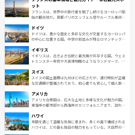
なお、新着のイタリア情報は
コンテンツ一覧
を参照してほ
れる闘牛、そして美味しいタパスが生活の一部となってい
ット
しい。
る。首都マドリードの洗練された雰囲気や、バルセロナの
フランスは、世界中の旅行者を魅了し続けるヨーロッパ屈
アートに溢れた街角から、地方では古代ローマ遺跡や中世
指の観光地だ。首都パリのエッフェル塔やルーブル美術館
の城塞都市、穏やかなビーチリゾートまで多彩な表情を見
といった象徴的なスポットから、田舎町の古風な美しさま
せる。地方によって風土や気候が異なるスペインはその個
ドイツ
で、幅広い魅力が詰まっている。華麗な宮殿、歴史的な大
性で訪れる人を魅了する。 なお、新着のスペイン情報は
コ
聖堂、美しいビーチ、そして豊かな自然が、訪れる者を心
ドイツは、豊かな歴史と多彩な文化が交差するヨーロッパ
ンテンツ一覧
を参照してほしい。
から魅了する。また、フランスは美食の国としても知ら
の中心に位置する国。中世の街並みが残るロマンチック街
れ、フランス料理はユネスコ無形文化遺産にも登録されて
道から、未来を先取りするようなモダンな都市まで多様な
イギリス
いる。シャンパンの発祥地であるランス、プロヴァンスの
顔を持つこの国は、どこを歩いても飽きることがない。ベ
香り高いラベンダー畑など、多彩な楽しみ方が可能だ。さ
ルリンの文化的活気、バイエルン州のアルプスの絶景、そ
イギリスは、古きよき伝統と最先端が共存する国。ウェス
らに、パリ以外の地域にも魅力が溢れており、どの街角に
してライン川沿いのワイン畑といった風景は必見。ビール
トミンスター寺院や大英博物館のようなランドマーク、歴
も豊かな歴史と文化が息づいている。パリ以外の個性あふ
とソーセージを味わいながら地元の人と過ごす楽しい時間
史ある大学都市、美しい丘陵地帯や牧歌的な風景など、エ
れる地方に足を運ぶとそれぞれで全く異なる文化を体験で
スイス
は、お酒好きな人にはぜひ体験してほしい。 なお、新着の
リアごとに異なる魅力がある。また、優雅なアフタヌーン
きるだろう。 なお、新着のフランス情報は
コンテンツ一覧
ドイツ情報は
コンテンツ一覧
を参照してほしい。
ティー、ビール好きにはたまらない英国パブ、サッカー観
スイスの国土面積は九州ほどの広さだが、運行時刻が正確
を参照してほしい。
戦など、本場だからこそできる体験も豊富。イギリスを旅
な交通網が整備されており、初心者でも安心して個人旅行
して楽しみつくそう。 なお、新着のイギリス情報は
コンテ
を楽しめる。日本同様に時刻表どおりの旅が可能だ。中世
アメリカ
ンツ一覧
を参照してほしい。
の建物がそのまま残る町や、スイスならではのユニークな
博物館もあり、アルプス観光だけでなく町歩きも満喫する
アメリカ合衆国は、広大な土地と多様な文化が魅力の国。
ことができる。国民の所得が高いため物価も高いが、旅行
東海岸の都市部から西海岸のカリフォルニアまで、訪れる
者向けの交通パス提供のサービスもあり、うまく活用すれ
場所ごとに異なる風景と体験が待っている。ニューヨーク
ハワイ
ば市内交通費無料で観光を楽しむこともできる。 なお、新
のような巨大都市は、観光、ショッピング、エンターテイ
着のスイス情報は
コンテンツ一覧
を参照してほしい。
ンメントが詰まった刺激的なスポットだ。一方、アメリカ
年間を通じて温暖な気候に恵まれ、多くの島で構成される
西部には大自然が広がり、グランドキャニオンやイエロー
ハワイは、どの島も独自の魅力をもっている。大自然の神
ストーン国立公園といった絶景が堪能できる。さらに、南
秘を感じたいなら、火山が生み出した壮大な景観を誇るハ