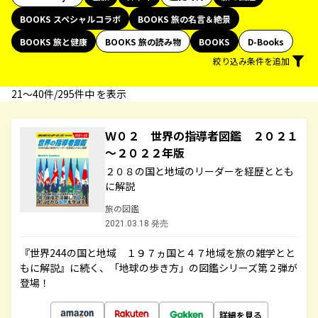
BOOKS スペシャルコラボ
BOOKS 旅の名言＆絶景
BOOKS 旅と健康
BOOKS 旅の読み物
BOOKS
D-Books
絞り込み条件を追加
21〜40件/295件中 を表示
Ｗ０２ 世界の指導者図鑑 ２０２１
～２０２２年版
２０８の国と地域のリーダーを経歴ととも
に解説
旅の図鑑
2021.03.18 発売
『世界244の国と地域 １９７ヵ国と４７地域を旅の雑学とと
もに解説』に続く、「地球の歩き方」の図鑑シリーズ第２弾が
登場！
詳細を見る