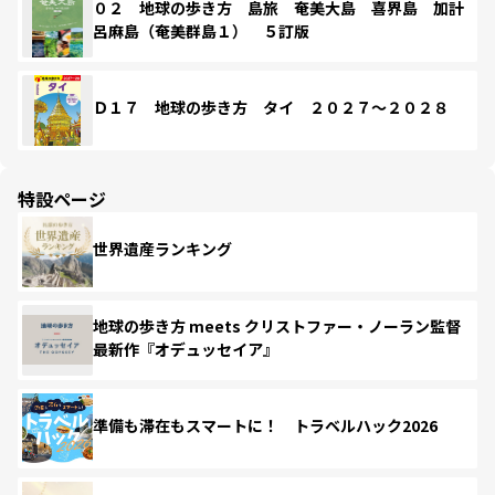
０２ 地球の歩き方 島旅 奄美大島 喜界島 加計
呂麻島（奄美群島１） ５訂版
Ｄ１７ 地球の歩き方 タイ ２０２７～２０２８
特設ページ
世界遺産ランキング
地球の歩き方 meets クリストファー・ノーラン監督
最新作『オデュッセイア』
準備も滞在もスマートに！ トラベルハック2026