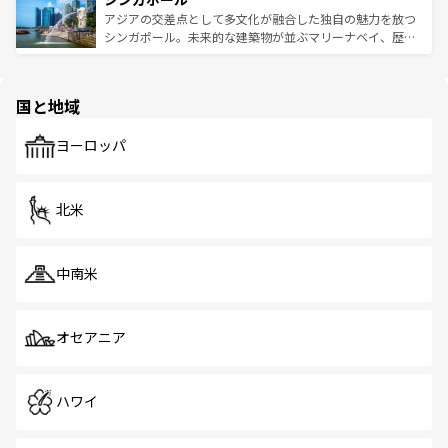
が待っている。親しみやすいタイの人々、仏教を中心とし
ており、効率よく見どころを回れるのも魅力。息をのむよ
アジアの交差点として多文化が融合した独自の魅力を放つ
た文化、そして多様な観光資源が、訪れる旅人を魅了し続
うな絶景から文化的な体験まで、香港を存分に楽しみ尽く
シンガポール。未来的な建築物が並ぶマリーナベイ、歴史
ける。 なお、新着のタイ情報は
コンテンツ一覧
を参照して
そう。 なお、新着の香港情報は
コンテンツ一覧
を参照して
と伝統を感じられるエスニックタウン、多数の緑豊かな公
ほしい。
ほしい。
園や自然保護区など、自然が調和した近代的な景観と文化
の多様性あふれるカラフルな町は、どこを歩いても新しい
国と地域
発見がある。さらに、治安のよさや充実した公共交通機関
も、旅行者にとっては魅力的なポイント。グルメも豊富
で、ホーカーズは地元の風情を楽しめる外せないスポット
ヨーロッパ
だ。訪れる人を飽きさせないシンガポールで、多様な魅力
を体感しよう。 なお、新着のシンガポール情報は
コンテン
ツ一覧
を参照してほしい。
北米
中南米
オセアニア
ハワイ