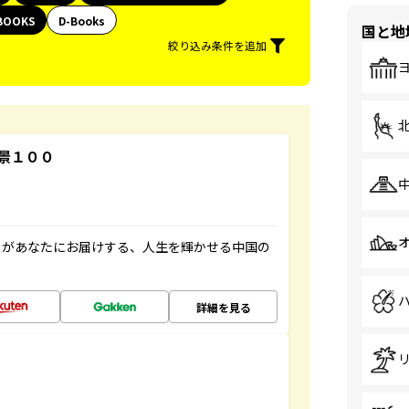
BOOKS
D-Books
国と地
絞り込み条件を追加
景１００
」があなたにお届けする、人生を輝かせる中国の
詳細を見る