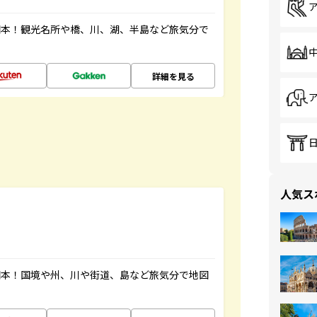
図本！観光名所や橋、川、湖、半島など旅気分で
詳細を見る
人気ス
図本！国境や州、川や街道、島など旅気分で地図