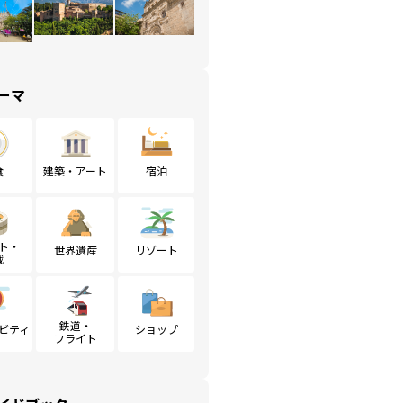
ーマ
食
建築・アート
宿泊
ト・
世界遺産
リゾート
戦
鉄道・
ビティ
ショップ
フライト