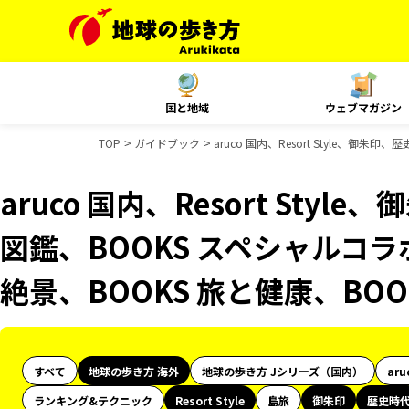
国と地域
ウェブマガジン
TOP
ガイドブック
aruco 国内、Resort Style、
aruco 国内、Resort Sty
図鑑、BOOKS スペシャルコラ
絶景、BOOKS 旅と健康、BO
すべて
地球の歩き方 海外
地球の歩き方 Jシリーズ（国内）
aru
ランキング&テクニック
Resort Style
島旅
御朱印
歴史時