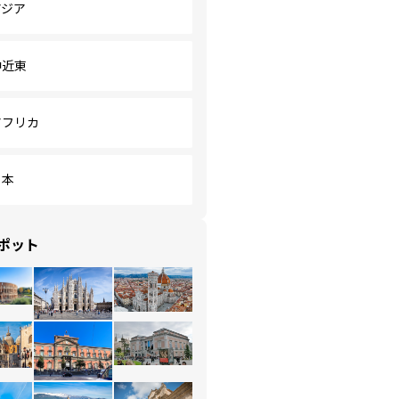
アジア
中近東
アフリカ
日本
ポット