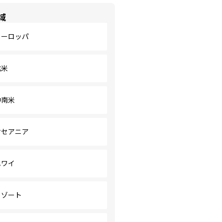
域
ヨーロッパ
北米
中南米
オセアニア
ハワイ
リゾート