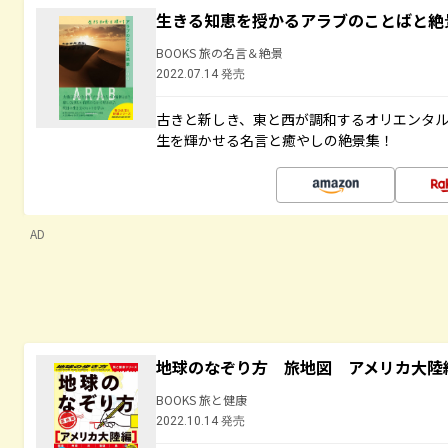
生きる知恵を授かるアラブのことばと絶
BOOKS 旅の名言＆絶景
2022.07.14 発売
古きと新しき、東と西が調和するオリエンタ
生を輝かせる名言と癒やしの絶景集！
AD
地球のなぞり方 旅地図 アメリカ大陸
BOOKS 旅と健康
2022.10.14 発売