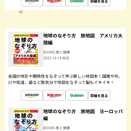
詳細を見る
AD
地球のなぞり方 旅地図 アメリカ大
陸編
BOOKS 旅と健康
2022.10.14 発売
各国の地形や関係性をなぞって学ぶ新しい地図本！国境や州、
川や街道、島など旅気分で地図をなぞって脳もイキイキ！
詳細を見る
地球のなぞり方 旅地図 ヨーロッパ
編
BOOKS 旅と健康