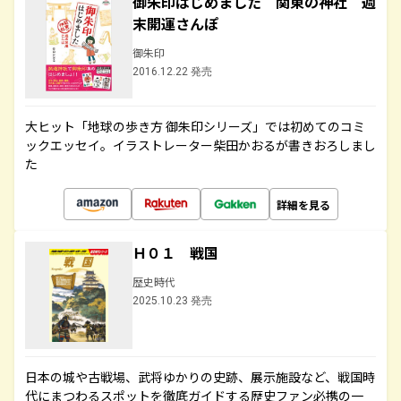
御朱印はじめました 関東の神社 週
末開運さんぽ
御朱印
2016.12.22 発売
大ヒット「地球の歩き方 御朱印シリーズ」では初めてのコミ
ックエッセイ。イラストレーター柴田かおるが書きおろしまし
た
詳細を見る
Ｈ０１ 戦国
歴史時代
2025.10.23 発売
日本の城や古戦場、武将ゆかりの史跡、展示施設など、戦国時
代にまつわるスポットを徹底ガイドする歴史ファン必携の一