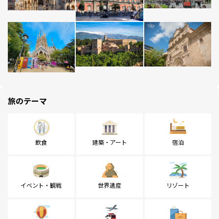
旅のテーマ
飲食
建築・アート
宿泊
イベント・観戦
世界遺産
リゾート