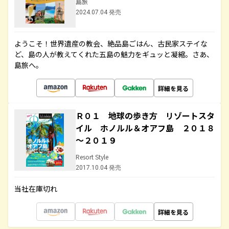
島旅
2024.07.04 発売
ようこそ！世界遺産の教会、絶品島ごはん、古民家ステイな
ど、島の人が教えてくれた五島の魅力をギュッと凝縮。さあ、
島旅へ。
詳細を見る
Ｒ０１ 地球の歩き方 リゾートスタ
イル ホノルル＆オアフ島 ２０１８
～２０１９
Resort Style
2017.10.04 発売
当社在庫切れ
詳細を見る