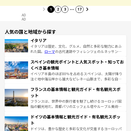
…
1
2
3
17
AD
AD
人気の国と地域から探す
イタリア
イタリアは歴史、文化、グルメ、自然と多彩な魅力にあふ
れた国。
ローマ
の古代遺跡やフィレンツェのルネッサンス
美術、ヴェネツィアの運河など、歴史あるスポットはもち
スペインの観光ポイントと人気スポット・知ってお
ろん、トスカーナの美しい田園風景やアマルフィ海岸の絶
景など、自然景観も見逃せない。観光の合間には、本場の
くべき基本情報
ピザやパスタなど、絶品のイタリア料理を堪能することも
イベリア半島のほぼ80％を占めるスペインは、太陽が降り
できる。朝目覚めてから夜眠るまで、すべての瞬間を楽し
注ぐ地中海沿岸から雄大なピレネー山脈まで、多彩な自然
ませてくれるイタリアで、忘れられない旅をしてみよう！
と文化が詰まったヨーロッパ屈指の旅行先だ。多様な地域
なお、新着のイタリア情報は
コンテンツ一覧
を参照してほ
フランスの基本情報と観光ガイド・有名観光スポ
文化が根付くこの国では、情熱的なフラメンコ、熱気あふ
しい。
れる闘牛、そして美味しいタパスが生活の一部となってい
ット
る。首都マドリードの洗練された雰囲気や、バルセロナの
フランスは、世界中の旅行者を魅了し続けるヨーロッパ屈
アートに溢れた街角から、地方では古代ローマ遺跡や中世
指の観光地だ。首都パリのエッフェル塔やルーブル美術館
の城塞都市、穏やかなビーチリゾートまで多彩な表情を見
といった象徴的なスポットから、田舎町の古風な美しさま
せる。地方によって風土や気候が異なるスペインはその個
ドイツの基本情報と観光ガイド・有名観光スポッ
で、幅広い魅力が詰まっている。華麗な宮殿、歴史的な大
性で訪れる人を魅了する。 なお、新着のスペイン情報は
コ
聖堂、美しいビーチ、そして豊かな自然が、訪れる者を心
ト
ンテンツ一覧
を参照してほしい。
から魅了する。また、フランスは美食の国としても知ら
ドイツは、豊かな歴史と多彩な文化が交差するヨーロッパ