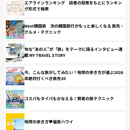
エアラインランキング 読者の投票をもとにランキン
グ形式で発表
Next韓国旅 次の韓国旅行がもっと楽しくなる 旅先・
グルメ・テクニック
旬な“あの人”が「旅」をテーマに語るインタビュー連
載 MY TRAVEL STORY
今、こんな旅がしてみたい！地球の歩き方が選ぶ2026
年絶対行くべき旅先30
コスパもタイパもかなえる！賢者の旅テクニック
地球の歩き方♥偏愛ハワイ