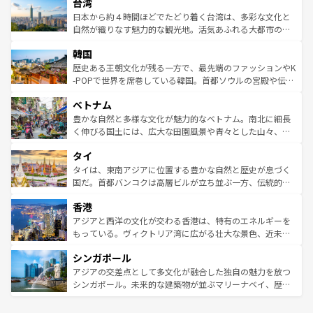
人々、おいしいローカルフードやハワイアンミュージッ
台湾
リアリーフや大陸中央部にそびえるウルル（エアーズロッ
ク、伝統的なフラダンスなど、すべてがハワイの魅力を彩
ク）、タスマニアの美しい原生林やケアンズの熱帯雨林な
日本から約４時間ほどでたどり着く台湾は、多彩な文化と
っている。訪れるたびに新しい発見と感動が待っているハ
ど、見どころがたくさん。また、カフェやワイン、オージ
自然が織りなす魅力的な観光地。活気あふれる大都市の台
ワイを、存分に味わってほしい。 なお、新着のハワイ情報
ービーフなどの食文化も豊かで、美味しいものであふれて
北やノスタルジックな町並みが人気な九份（ジォウフェ
は
コンテンツ一覧
を参照してほしい。
韓国
いる。アクティビティも充実しており、サーフィンやダイ
ン）、静ひつな山岳地帯である台湾東部など、都市の喧騒
ビング、ハイキングなど、アウトドア好きにはたまらな
と山間の静けさが共存しており、訪れる人に新しい発見と
歴史ある王朝文化が残る一方で、最先端のファッションやK
い。オーストラリアの多彩な魅力を存分に味わいつくそ
驚きをもたらしてくれる。また、奥深い台湾の食文化も魅
-POPで世界を席巻している韓国。首都ソウルの宮殿や伝統
う。 なお、新着のオーストラリア情報は
コンテンツ一覧
を
力で、夜市などの屋台グルメから高級料理、ヘルシーで美
家屋が並ぶエリアでは韓国の歴史と文化に浸ることがで
参照してほしい。
ベトナム
容にもいいと評判のスイーツなど、バラエティ豊かな料理
き、地方に足を延ばせば四季折々の自然美を楽しむことが
が味わえる。 なお、新着の台湾情報は
コンテンツ一覧
を参
できる。そして、キムチや焼肉、絶品のストリートフード
豊かな自然と多様な文化が魅力的なベトナム。南北に細長
照してほしい。
まで、さまざまな韓国料理が待っている。夜には、韓国な
く伸びる国土には、広大な田園風景や青々とした山々、世
らではのナイトライフも堪能できる。あたたかいホスピタ
界遺産に登録された壮大な自然景観が点在し、都市部では
タイ
リティに包まれながら、韓国の多彩な魅力を心ゆくまで味
急速な発展と共に伝統が息づく。ハノイの古い町並みやホ
わってみてほしい。 なお、新着の韓国情報は
コンテンツ一
ーチミン市のフランス統治時代の建物も、独特の雰囲気を
タイは、東南アジアに位置する豊かな自然と歴史が息づく
覧
を参照してほしい。
醸し出している。また、バラエティの豊かさとおいしさで
国だ。首都バンコクは高層ビルが立ち並ぶ一方、伝統的な
世界中の食通を魅了してやまないベトナム料理も魅力のひ
寺院や市場がいたるところに点在し、古きよき文化と現代
香港
とつ。フォーやバインミー、ベトナムコーヒーなどは、ぜ
の活気が交差している。北部ではチェンマイなどの山岳地
ひ現地で味わいたい。どの地域を訪れてもあたたかい人々
帯で自然と触れ合い、南部ではプーケットやクラビの美し
アジアと西洋の文化が交わる香港は、特有のエネルギーを
が旅行者を迎えてくれるので、きっと忘れられない旅にな
いビーチでリゾート気分を楽しむことができる。タイ料理
もっている。ヴィクトリア湾に広がる壮大な景色、近未来
るはずだ。 なお、新着のベトナム情報は
コンテンツ一覧
を
は世界的に有名で、屋台から高級レストランまで味覚を刺
的なアートスポット、そして歴史と現代が融合した町並
参照してほしい。
シンガポール
激する。気候は一年中温暖で、どの季節にも異なる楽しみ
み、どこを訪れても感動するはず。観光スポットが密集し
が待っている。親しみやすいタイの人々、仏教を中心とし
ており、効率よく見どころを回れるのも魅力。息をのむよ
アジアの交差点として多文化が融合した独自の魅力を放つ
た文化、そして多様な観光資源が、訪れる旅人を魅了し続
うな絶景から文化的な体験まで、香港を存分に楽しみ尽く
シンガポール。未来的な建築物が並ぶマリーナベイ、歴史
ける。 なお、新着のタイ情報は
コンテンツ一覧
を参照して
そう。 なお、新着の香港情報は
コンテンツ一覧
を参照して
と伝統を感じられるエスニックタウン、多数の緑豊かな公
ほしい。
ほしい。
園や自然保護区など、自然が調和した近代的な景観と文化