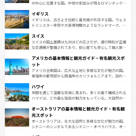
れ、フランス料理はユネスコ無形文化遺産にも登録されて
の中心に位置する国。中世の街並みが残るロマンチック街
いる。シャンパンの発祥地であるランス、プロヴァンスの
道から、未来を先取りするようなモダンな都市まで多様な
香り高いラベンダー畑など、多彩な楽しみ方が可能だ。さ
イギリス
顔を持つこの国は、どこを歩いても飽きることがない。ベ
らに、パリ以外の地域にも魅力が溢れており、どの街角に
ルリンの文化的活気、バイエルン州のアルプスの絶景、そ
イギリスは、古きよき伝統と最先端が共存する国。ウェス
も豊かな歴史と文化が息づいている。パリ以外の個性あふ
してライン川沿いのワイン畑といった風景は必見。ビール
トミンスター寺院や大英博物館のようなランドマーク、歴
れる地方に足を運ぶとそれぞれで全く異なる文化を体験で
とソーセージを味わいながら地元の人と過ごす楽しい時間
史ある大学都市、美しい丘陵地帯や牧歌的な風景など、エ
きるだろう。 なお、新着のフランス情報は
コンテンツ一覧
スイス
は、お酒好きな人にはぜひ体験してほしい。 なお、新着の
リアごとに異なる魅力がある。また、優雅なアフタヌーン
を参照してほしい。
ドイツ情報は
コンテンツ一覧
を参照してほしい。
ティー、ビール好きにはたまらない英国パブ、サッカー観
スイスの国土面積は九州ほどの広さだが、運行時刻が正確
戦など、本場だからこそできる体験も豊富。イギリスを旅
な交通網が整備されており、初心者でも安心して個人旅行
して楽しみつくそう。 なお、新着のイギリス情報は
コンテ
を楽しめる。日本同様に時刻表どおりの旅が可能だ。中世
アメリカの基本情報と観光ガイド・有名観光スポ
ンツ一覧
を参照してほしい。
の建物がそのまま残る町や、スイスならではのユニークな
博物館もあり、アルプス観光だけでなく町歩きも満喫する
ット
ことができる。国民の所得が高いため物価も高いが、旅行
アメリカ合衆国は、広大な土地と多様な文化が魅力の国。
者向けの交通パス提供のサービスもあり、うまく活用すれ
東海岸の都市部から西海岸のカリフォルニアまで、訪れる
ば市内交通費無料で観光を楽しむこともできる。 なお、新
場所ごとに異なる風景と体験が待っている。ニューヨーク
着のスイス情報は
コンテンツ一覧
を参照してほしい。
ハワイ
のような巨大都市は、観光、ショッピング、エンターテイ
ンメントが詰まった刺激的なスポットだ。一方、アメリカ
年間を通じて温暖な気候に恵まれ、多くの島で構成される
西部には大自然が広がり、グランドキャニオンやイエロー
ハワイは、どの島も独自の魅力をもっている。大自然の神
ストーン国立公園といった絶景が堪能できる。さらに、南
秘を感じたいなら、火山が生み出した壮大な景観を誇るハ
オーストラリアの基本情報と観光ガイド・有名観
部のニューオーリンズでは、音楽と美食が融合した独特の
ワイ島は見逃せない。また、定番の観光地といえばオアフ
文化が魅力。旅行者はアメリカの各地域で異なる魅力を楽
島だが、静かな自然を求めるならマウイ島やカウアイ島が
光スポット
しみながら、その多様性と豊かな歴史を感じることができ
おすすめ。エメラルドグリーンに輝く海をはじめ、豊かな
オーストラリアは、壮大な自然と多様な文化が魅力の国。
るだろう。車でのロードトリップや列車の旅も、アメリカ
文化や歴史が息づいている。「アロハスピリット」と呼ば
シドニーのシンボルであるシドニー・オペラハウス、オー
ならではの贅沢な旅のスタイルだ。 なお、新着のアメリカ
れるおもてなしの心で訪れる人々を迎えてくれるハワイの
ストラリア東海岸北部に広がる大サンゴ礁地帯グレートバ
情報は
コンテンツ一覧
を参照してほしい。