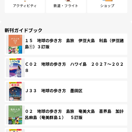
アクティビティ
鉄道・フライト
ショップ
新刊ガイドブック
１５ 地球の歩き方 島旅 伊豆大島 利島（伊豆諸
島①）３訂版
Ｃ０２ 地球の歩き方 ハワイ島 ２０２７～２０２
８
Ｊ３３ 地球の歩き方 墨田区
０２ 地球の歩き方 島旅 奄美大島 喜界島 加計
呂麻島（奄美群島１） ５訂版