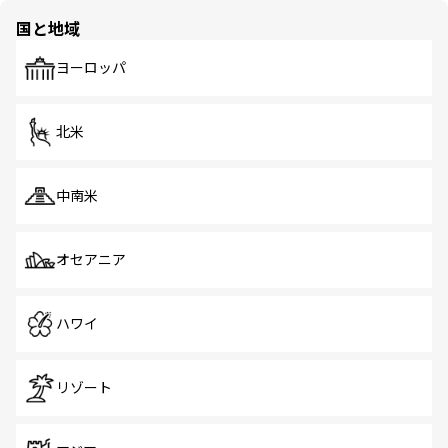
の多様性あふれるカラフルな町は、どこを歩いても新しい
国と地域
発見がある。さらに、治安のよさや充実した公共交通機関
も、旅行者にとっては魅力的なポイント。グルメも豊富
で、ホーカーズは地元の風情を楽しめる外せないスポット
ヨーロッパ
だ。訪れる人を飽きさせないシンガポールで、多様な魅力
を体感しよう。 なお、新着のシンガポール情報は
コンテン
ツ一覧
を参照してほしい。
北米
中南米
オセアニア
ハワイ
リゾート