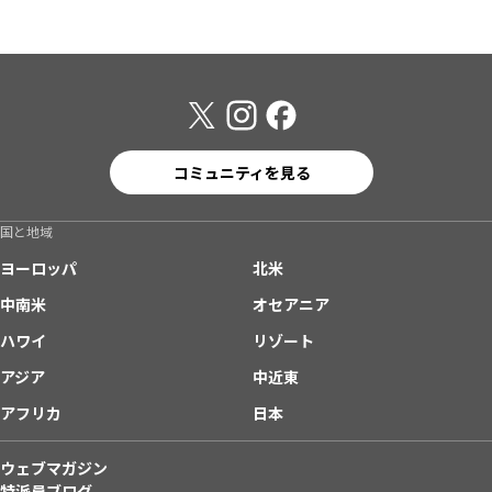
コミュニティを見る
国と地域
ヨーロッパ
北米
中南米
オセアニア
ハワイ
リゾート
アジア
中近東
アフリカ
日本
ウェブマガジン
特派員ブログ