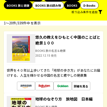
BOOKS 旅と健康
BOOKS 旅の読み物
BOOKS
D-Books
絞り込み条件を追加
1〜20件/339件中 を表示
悠久の教えをひもとく中国のことばと
絶景１００
BOOKS 旅の名言＆絶景
2022.12.15 発売
世界を４０年以上歩いてきた「地球の歩き方」があなたにお届
けする、人生を輝かせる中国の名言と癒やしの絶景集
詳細を見る
地球のなぞり方 旅地図 日本編
BOOKS 旅と健康