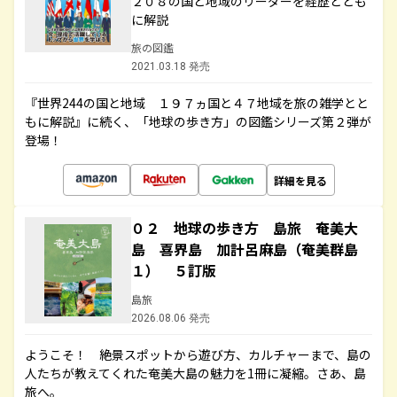
２０８の国と地域のリーダーを経歴ととも
に解説
旅の図鑑
2021.03.18 発売
『世界244の国と地域 １９７ヵ国と４７地域を旅の雑学とと
もに解説』に続く、「地球の歩き方」の図鑑シリーズ第２弾が
登場！
詳細を見る
０２ 地球の歩き方 島旅 奄美大
島 喜界島 加計呂麻島（奄美群島
１） ５訂版
島旅
2026.08.06 発売
ようこそ！ 絶景スポットから遊び方、カルチャーまで、島の
人たちが教えてくれた奄美大島の魅力を1冊に凝縮。さあ、島
旅へ。