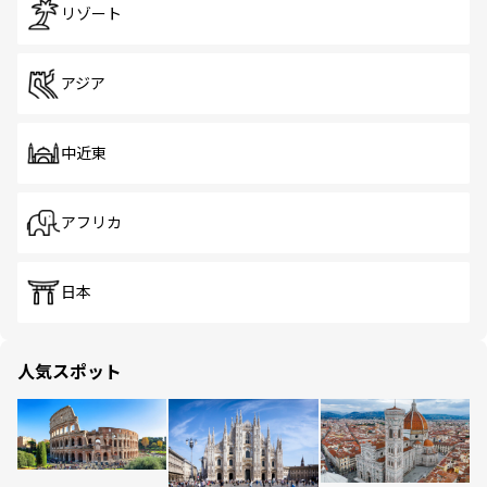
リゾート
アジア
中近東
アフリカ
日本
人気スポット