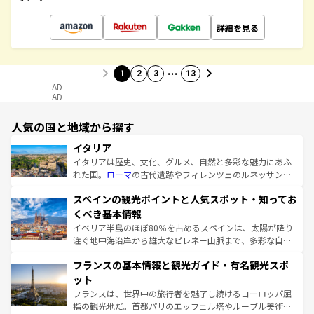
詳細を見る
…
1
2
3
13
AD
AD
人気の国と地域から探す
イタリア
イタリアは歴史、文化、グルメ、自然と多彩な魅力にあふ
れた国。
ローマ
の古代遺跡やフィレンツェのルネッサンス
美術、ヴェネツィアの運河など、歴史あるスポットはもち
スペインの観光ポイントと人気スポット・知ってお
ろん、トスカーナの美しい田園風景やアマルフィ海岸の絶
景など、自然景観も見逃せない。観光の合間には、本場の
くべき基本情報
ピザやパスタなど、絶品のイタリア料理を堪能することも
イベリア半島のほぼ80％を占めるスペインは、太陽が降り
できる。朝目覚めてから夜眠るまで、すべての瞬間を楽し
注ぐ地中海沿岸から雄大なピレネー山脈まで、多彩な自然
ませてくれるイタリアで、忘れられない旅をしてみよう！
と文化が詰まったヨーロッパ屈指の旅行先だ。多様な地域
なお、新着のイタリア情報は
コンテンツ一覧
を参照してほ
フランスの基本情報と観光ガイド・有名観光スポ
文化が根付くこの国では、情熱的なフラメンコ、熱気あふ
しい。
れる闘牛、そして美味しいタパスが生活の一部となってい
ット
る。首都マドリードの洗練された雰囲気や、バルセロナの
フランスは、世界中の旅行者を魅了し続けるヨーロッパ屈
アートに溢れた街角から、地方では古代ローマ遺跡や中世
指の観光地だ。首都パリのエッフェル塔やルーブル美術館