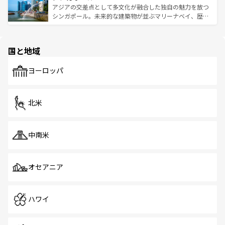
が待っている。親しみやすいタイの人々、仏教を中心とし
ており、効率よく見どころを回れるのも魅力。息をのむよ
アジアの交差点として多文化が融合した独自の魅力を放つ
た文化、そして多様な観光資源が、訪れる旅人を魅了し続
うな絶景から文化的な体験まで、香港を存分に楽しみ尽く
シンガポール。未来的な建築物が並ぶマリーナベイ、歴史
ける。 なお、新着のタイ情報は
コンテンツ一覧
を参照して
そう。 なお、新着の香港情報は
コンテンツ一覧
を参照して
と伝統を感じられるエスニックタウン、多数の緑豊かな公
ほしい。
ほしい。
園や自然保護区など、自然が調和した近代的な景観と文化
の多様性あふれるカラフルな町は、どこを歩いても新しい
国と地域
発見がある。さらに、治安のよさや充実した公共交通機関
も、旅行者にとっては魅力的なポイント。グルメも豊富
で、ホーカーズは地元の風情を楽しめる外せないスポット
ヨーロッパ
だ。訪れる人を飽きさせないシンガポールで、多様な魅力
を体感しよう。 なお、新着のシンガポール情報は
コンテン
ツ一覧
を参照してほしい。
北米
中南米
オセアニア
ハワイ