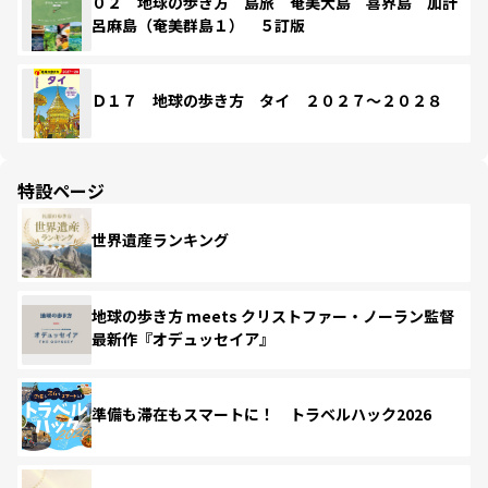
０２ 地球の歩き方 島旅 奄美大島 喜界島 加計
呂麻島（奄美群島１） ５訂版
Ｄ１７ 地球の歩き方 タイ ２０２７～２０２８
特設ページ
世界遺産ランキング
地球の歩き方 meets クリストファー・ノーラン監督
最新作『オデュッセイア』
準備も滞在もスマートに！ トラベルハック2026