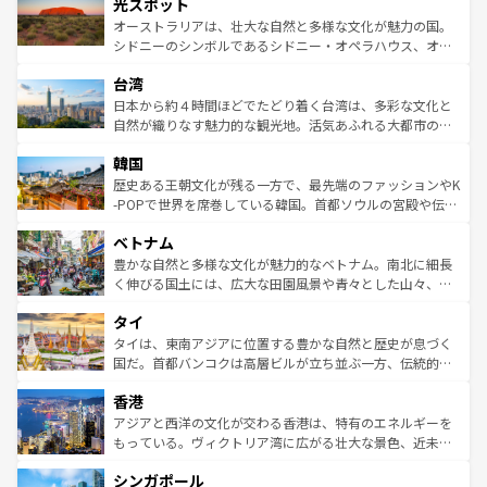
文化が魅力。旅行者はアメリカの各地域で異なる魅力を楽
島だが、静かな自然を求めるならマウイ島やカウアイ島が
光スポット
しみながら、その多様性と豊かな歴史を感じることができ
おすすめ。エメラルドグリーンに輝く海をはじめ、豊かな
オーストラリアは、壮大な自然と多様な文化が魅力の国。
るだろう。車でのロードトリップや列車の旅も、アメリカ
文化や歴史が息づいている。「アロハスピリット」と呼ば
シドニーのシンボルであるシドニー・オペラハウス、オー
ならではの贅沢な旅のスタイルだ。 なお、新着のアメリカ
れるおもてなしの心で訪れる人々を迎えてくれるハワイの
ストラリア東海岸北部に広がる大サンゴ礁地帯グレートバ
情報は
コンテンツ一覧
を参照してほしい。
人々、おいしいローカルフードやハワイアンミュージッ
台湾
リアリーフや大陸中央部にそびえるウルル（エアーズロッ
ク、伝統的なフラダンスなど、すべてがハワイの魅力を彩
ク）、タスマニアの美しい原生林やケアンズの熱帯雨林な
日本から約４時間ほどでたどり着く台湾は、多彩な文化と
っている。訪れるたびに新しい発見と感動が待っているハ
ど、見どころがたくさん。また、カフェやワイン、オージ
自然が織りなす魅力的な観光地。活気あふれる大都市の台
ワイを、存分に味わってほしい。 なお、新着のハワイ情報
ービーフなどの食文化も豊かで、美味しいものであふれて
北やノスタルジックな町並みが人気な九份（ジォウフェ
は
コンテンツ一覧
を参照してほしい。
韓国
いる。アクティビティも充実しており、サーフィンやダイ
ン）、静ひつな山岳地帯である台湾東部など、都市の喧騒
ビング、ハイキングなど、アウトドア好きにはたまらな
と山間の静けさが共存しており、訪れる人に新しい発見と
歴史ある王朝文化が残る一方で、最先端のファッションやK
い。オーストラリアの多彩な魅力を存分に味わいつくそ
驚きをもたらしてくれる。また、奥深い台湾の食文化も魅
-POPで世界を席巻している韓国。首都ソウルの宮殿や伝統
う。 なお、新着のオーストラリア情報は
コンテンツ一覧
を
力で、夜市などの屋台グルメから高級料理、ヘルシーで美
家屋が並ぶエリアでは韓国の歴史と文化に浸ることがで
参照してほしい。
ベトナム
容にもいいと評判のスイーツなど、バラエティ豊かな料理
き、地方に足を延ばせば四季折々の自然美を楽しむことが
が味わえる。 なお、新着の台湾情報は
コンテンツ一覧
を参
できる。そして、キムチや焼肉、絶品のストリートフード
豊かな自然と多様な文化が魅力的なベトナム。南北に細長
照してほしい。
まで、さまざまな韓国料理が待っている。夜には、韓国な
く伸びる国土には、広大な田園風景や青々とした山々、世
らではのナイトライフも堪能できる。あたたかいホスピタ
界遺産に登録された壮大な自然景観が点在し、都市部では
タイ
リティに包まれながら、韓国の多彩な魅力を心ゆくまで味
急速な発展と共に伝統が息づく。ハノイの古い町並みやホ
わってみてほしい。 なお、新着の韓国情報は
コンテンツ一
ーチミン市のフランス統治時代の建物も、独特の雰囲気を
タイは、東南アジアに位置する豊かな自然と歴史が息づく
覧
を参照してほしい。
醸し出している。また、バラエティの豊かさとおいしさで
国だ。首都バンコクは高層ビルが立ち並ぶ一方、伝統的な
世界中の食通を魅了してやまないベトナム料理も魅力のひ
寺院や市場がいたるところに点在し、古きよき文化と現代
香港
とつ。フォーやバインミー、ベトナムコーヒーなどは、ぜ
の活気が交差している。北部ではチェンマイなどの山岳地
ひ現地で味わいたい。どの地域を訪れてもあたたかい人々
帯で自然と触れ合い、南部ではプーケットやクラビの美し
アジアと西洋の文化が交わる香港は、特有のエネルギーを
が旅行者を迎えてくれるので、きっと忘れられない旅にな
いビーチでリゾート気分を楽しむことができる。タイ料理
もっている。ヴィクトリア湾に広がる壮大な景色、近未来
るはずだ。 なお、新着のベトナム情報は
コンテンツ一覧
を
は世界的に有名で、屋台から高級レストランまで味覚を刺
的なアートスポット、そして歴史と現代が融合した町並
参照してほしい。
シンガポール
激する。気候は一年中温暖で、どの季節にも異なる楽しみ
み、どこを訪れても感動するはず。観光スポットが密集し