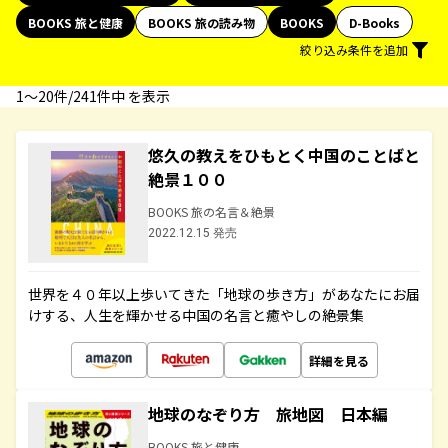
BOOKS 旅と健康
BOOKS 旅の読み物
BOOKS
D-Books
絞り込み条件を追加
1〜20件/241件中 を表示
悠久の教えをひもとく中国のことばと
絶景１００
BOOKS 旅の名言＆絶景
2022.12.15 発売
世界を４０年以上歩いてきた「地球の歩き方」があなたにお届
けする、人生を輝かせる中国の名言と癒やしの絶景集
詳細を見る
地球のなぞり方 旅地図 日本編
BOOKS 旅と健康