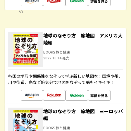
詳細を見る
AD
地球のなぞり方 旅地図 アメリカ大
陸編
BOOKS 旅と健康
2022.10.14 発売
各国の地形や関係性をなぞって学ぶ新しい地図本！国境や州、
川や街道、島など旅気分で地図をなぞって脳もイキイキ！
詳細を見る
地球のなぞり方 旅地図 ヨーロッパ
編
BOOKS 旅と健康