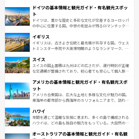
の城塞都市、穏やかなビーチリゾートまで多彩な表情を見
といった象徴的なスポットから、田舎町の古風な美しさま
せる。地方によって風土や気候が異なるスペインはその個
ドイツの基本情報と観光ガイド・有名観光スポッ
で、幅広い魅力が詰まっている。華麗な宮殿、歴史的な大
性で訪れる人を魅了する。 なお、新着のスペイン情報は
コ
聖堂、美しいビーチ、そして豊かな自然が、訪れる者を心
ト
ンテンツ一覧
を参照してほしい。
から魅了する。また、フランスは美食の国としても知ら
ドイツは、豊かな歴史と多彩な文化が交差するヨーロッパ
れ、フランス料理はユネスコ無形文化遺産にも登録されて
の中心に位置する国。中世の街並みが残るロマンチック街
いる。シャンパンの発祥地であるランス、プロヴァンスの
道から、未来を先取りするようなモダンな都市まで多様な
香り高いラベンダー畑など、多彩な楽しみ方が可能だ。さ
イギリス
顔を持つこの国は、どこを歩いても飽きることがない。ベ
らに、パリ以外の地域にも魅力が溢れており、どの街角に
ルリンの文化的活気、バイエルン州のアルプスの絶景、そ
イギリスは、古きよき伝統と最先端が共存する国。ウェス
も豊かな歴史と文化が息づいている。パリ以外の個性あふ
してライン川沿いのワイン畑といった風景は必見。ビール
トミンスター寺院や大英博物館のようなランドマーク、歴
れる地方に足を運ぶとそれぞれで全く異なる文化を体験で
とソーセージを味わいながら地元の人と過ごす楽しい時間
史ある大学都市、美しい丘陵地帯や牧歌的な風景など、エ
きるだろう。 なお、新着のフランス情報は
コンテンツ一覧
スイス
は、お酒好きな人にはぜひ体験してほしい。 なお、新着の
リアごとに異なる魅力がある。また、優雅なアフタヌーン
を参照してほしい。
ドイツ情報は
コンテンツ一覧
を参照してほしい。
ティー、ビール好きにはたまらない英国パブ、サッカー観
スイスの国土面積は九州ほどの広さだが、運行時刻が正確
戦など、本場だからこそできる体験も豊富。イギリスを旅
な交通網が整備されており、初心者でも安心して個人旅行
して楽しみつくそう。 なお、新着のイギリス情報は
コンテ
を楽しめる。日本同様に時刻表どおりの旅が可能だ。中世
アメリカの基本情報と観光ガイド・有名観光スポ
ンツ一覧
を参照してほしい。
の建物がそのまま残る町や、スイスならではのユニークな
博物館もあり、アルプス観光だけでなく町歩きも満喫する
ット
ことができる。国民の所得が高いため物価も高いが、旅行
アメリカ合衆国は、広大な土地と多様な文化が魅力の国。
者向けの交通パス提供のサービスもあり、うまく活用すれ
東海岸の都市部から西海岸のカリフォルニアまで、訪れる
ば市内交通費無料で観光を楽しむこともできる。 なお、新
場所ごとに異なる風景と体験が待っている。ニューヨーク
着のスイス情報は
コンテンツ一覧
を参照してほしい。
ハワイ
のような巨大都市は、観光、ショッピング、エンターテイ
ンメントが詰まった刺激的なスポットだ。一方、アメリカ
年間を通じて温暖な気候に恵まれ、多くの島で構成される
西部には大自然が広がり、グランドキャニオンやイエロー
ハワイは、どの島も独自の魅力をもっている。大自然の神
ストーン国立公園といった絶景が堪能できる。さらに、南
秘を感じたいなら、火山が生み出した壮大な景観を誇るハ
オーストラリアの基本情報と観光ガイド・有名観
部のニューオーリンズでは、音楽と美食が融合した独特の
ワイ島は見逃せない。また、定番の観光地といえばオアフ