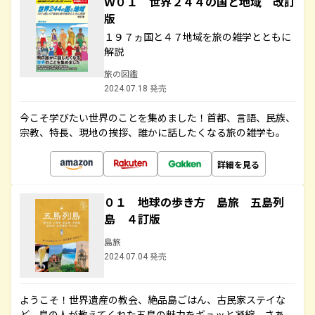
Ｗ０１ 世界２４４の国と地域 改訂
版
１９７ヵ国と４７地域を旅の雑学とともに
解説
旅の図鑑
2024.07.18 発売
今こそ学びたい世界のことを集めました！首都、言語、民族、
宗教、特長、現地の挨拶、誰かに話したくなる旅の雑学も。
詳細を見る
０１ 地球の歩き方 島旅 五島列
島 ４訂版
島旅
2024.07.04 発売
ようこそ！世界遺産の教会、絶品島ごはん、古民家ステイな
ど、島の人が教えてくれた五島の魅力をギュッと凝縮。さあ、