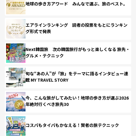
地球の歩き方アワード みんなで選ぶ、旅のベスト。
エアラインランキング 読者の投票をもとにランキン
グ形式で発表
Next韓国旅 次の韓国旅行がもっと楽しくなる 旅先・
グルメ・テクニック
旬な“あの人”が「旅」をテーマに語るインタビュー連
載 MY TRAVEL STORY
今、こんな旅がしてみたい！地球の歩き方が選ぶ2026
年絶対行くべき旅先30
コスパもタイパもかなえる！賢者の旅テクニック