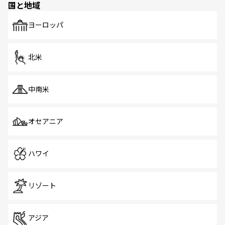
国と地域
発見がある。さらに、治安のよさや充実した公共交通機関
も、旅行者にとっては魅力的なポイント。グルメも豊富
で、ホーカーズは地元の風情を楽しめる外せないスポット
ヨーロッパ
だ。訪れる人を飽きさせないシンガポールで、多様な魅力
を体感しよう。 なお、新着のシンガポール情報は
コンテン
ツ一覧
を参照してほしい。
北米
中南米
オセアニア
ハワイ
リゾート
アジア