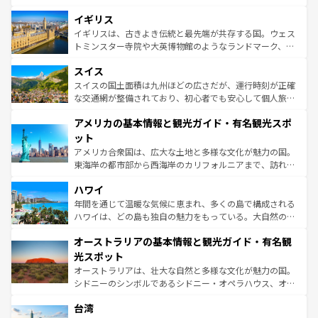
いる。シャンパンの発祥地であるランス、プロヴァンスの
道から、未来を先取りするようなモダンな都市まで多様な
香り高いラベンダー畑など、多彩な楽しみ方が可能だ。さ
イギリス
顔を持つこの国は、どこを歩いても飽きることがない。ベ
らに、パリ以外の地域にも魅力が溢れており、どの街角に
ルリンの文化的活気、バイエルン州のアルプスの絶景、そ
イギリスは、古きよき伝統と最先端が共存する国。ウェス
も豊かな歴史と文化が息づいている。パリ以外の個性あふ
してライン川沿いのワイン畑といった風景は必見。ビール
トミンスター寺院や大英博物館のようなランドマーク、歴
れる地方に足を運ぶとそれぞれで全く異なる文化を体験で
とソーセージを味わいながら地元の人と過ごす楽しい時間
史ある大学都市、美しい丘陵地帯や牧歌的な風景など、エ
きるだろう。 なお、新着のフランス情報は
コンテンツ一覧
スイス
は、お酒好きな人にはぜひ体験してほしい。 なお、新着の
リアごとに異なる魅力がある。また、優雅なアフタヌーン
を参照してほしい。
ドイツ情報は
コンテンツ一覧
を参照してほしい。
ティー、ビール好きにはたまらない英国パブ、サッカー観
スイスの国土面積は九州ほどの広さだが、運行時刻が正確
戦など、本場だからこそできる体験も豊富。イギリスを旅
な交通網が整備されており、初心者でも安心して個人旅行
して楽しみつくそう。 なお、新着のイギリス情報は
コンテ
を楽しめる。日本同様に時刻表どおりの旅が可能だ。中世
アメリカの基本情報と観光ガイド・有名観光スポ
ンツ一覧
を参照してほしい。
の建物がそのまま残る町や、スイスならではのユニークな
博物館もあり、アルプス観光だけでなく町歩きも満喫する
ット
ことができる。国民の所得が高いため物価も高いが、旅行
アメリカ合衆国は、広大な土地と多様な文化が魅力の国。
者向けの交通パス提供のサービスもあり、うまく活用すれ
東海岸の都市部から西海岸のカリフォルニアまで、訪れる
ば市内交通費無料で観光を楽しむこともできる。 なお、新
場所ごとに異なる風景と体験が待っている。ニューヨーク
着のスイス情報は
コンテンツ一覧
を参照してほしい。
ハワイ
のような巨大都市は、観光、ショッピング、エンターテイ
ンメントが詰まった刺激的なスポットだ。一方、アメリカ
年間を通じて温暖な気候に恵まれ、多くの島で構成される
西部には大自然が広がり、グランドキャニオンやイエロー
ハワイは、どの島も独自の魅力をもっている。大自然の神
ストーン国立公園といった絶景が堪能できる。さらに、南
秘を感じたいなら、火山が生み出した壮大な景観を誇るハ
オーストラリアの基本情報と観光ガイド・有名観
部のニューオーリンズでは、音楽と美食が融合した独特の
ワイ島は見逃せない。また、定番の観光地といえばオアフ
文化が魅力。旅行者はアメリカの各地域で異なる魅力を楽
島だが、静かな自然を求めるならマウイ島やカウアイ島が
光スポット
しみながら、その多様性と豊かな歴史を感じることができ
おすすめ。エメラルドグリーンに輝く海をはじめ、豊かな
オーストラリアは、壮大な自然と多様な文化が魅力の国。
るだろう。車でのロードトリップや列車の旅も、アメリカ
文化や歴史が息づいている。「アロハスピリット」と呼ば
シドニーのシンボルであるシドニー・オペラハウス、オー
ならではの贅沢な旅のスタイルだ。 なお、新着のアメリカ
れるおもてなしの心で訪れる人々を迎えてくれるハワイの
ストラリア東海岸北部に広がる大サンゴ礁地帯グレートバ
情報は
コンテンツ一覧
を参照してほしい。
人々、おいしいローカルフードやハワイアンミュージッ
台湾
リアリーフや大陸中央部にそびえるウルル（エアーズロッ