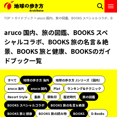
TOP
ガイドブック
aruco 国内、旅の図鑑、BOOKS スペシャルコラボ、BO
aruco 国内、旅の図鑑、BOOKS スペ
シャルコラボ、BOOKS 旅の名言＆絶
景、BOOKS 旅と健康、BOOKSのガイ
ドブック一覧
すべて
地球の歩き方 海外
地球の歩き方 Jシリーズ（国内）
aruco 海外
aruco 国内
Plat
ランキング&テクニック
Resort Style
島旅
御朱印
歴史時代
旅の図鑑
BOOKS スペシャルコラボ
BOOKS 旅の名言＆絶景
BOOKS 旅と健康
BOOKS 旅の読み物
BOOKS
D-Books