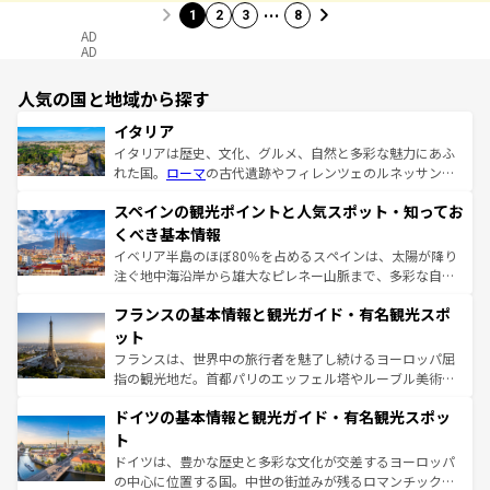
…
1
2
3
8
AD
AD
人気の国と地域から探す
イタリア
イタリアは歴史、文化、グルメ、自然と多彩な魅力にあふ
れた国。
ローマ
の古代遺跡やフィレンツェのルネッサンス
美術、ヴェネツィアの運河など、歴史あるスポットはもち
スペインの観光ポイントと人気スポット・知ってお
ろん、トスカーナの美しい田園風景やアマルフィ海岸の絶
景など、自然景観も見逃せない。観光の合間には、本場の
くべき基本情報
ピザやパスタなど、絶品のイタリア料理を堪能することも
イベリア半島のほぼ80％を占めるスペインは、太陽が降り
できる。朝目覚めてから夜眠るまで、すべての瞬間を楽し
注ぐ地中海沿岸から雄大なピレネー山脈まで、多彩な自然
ませてくれるイタリアで、忘れられない旅をしてみよう！
と文化が詰まったヨーロッパ屈指の旅行先だ。多様な地域
なお、新着のイタリア情報は
コンテンツ一覧
を参照してほ
フランスの基本情報と観光ガイド・有名観光スポ
文化が根付くこの国では、情熱的なフラメンコ、熱気あふ
しい。
れる闘牛、そして美味しいタパスが生活の一部となってい
ット
る。首都マドリードの洗練された雰囲気や、バルセロナの
フランスは、世界中の旅行者を魅了し続けるヨーロッパ屈
アートに溢れた街角から、地方では古代ローマ遺跡や中世
指の観光地だ。首都パリのエッフェル塔やルーブル美術館
の城塞都市、穏やかなビーチリゾートまで多彩な表情を見
といった象徴的なスポットから、田舎町の古風な美しさま
せる。地方によって風土や気候が異なるスペインはその個
ドイツの基本情報と観光ガイド・有名観光スポッ
で、幅広い魅力が詰まっている。華麗な宮殿、歴史的な大
性で訪れる人を魅了する。 なお、新着のスペイン情報は
コ
聖堂、美しいビーチ、そして豊かな自然が、訪れる者を心
ト
ンテンツ一覧
を参照してほしい。
から魅了する。また、フランスは美食の国としても知ら
ドイツは、豊かな歴史と多彩な文化が交差するヨーロッパ
れ、フランス料理はユネスコ無形文化遺産にも登録されて
の中心に位置する国。中世の街並みが残るロマンチック街