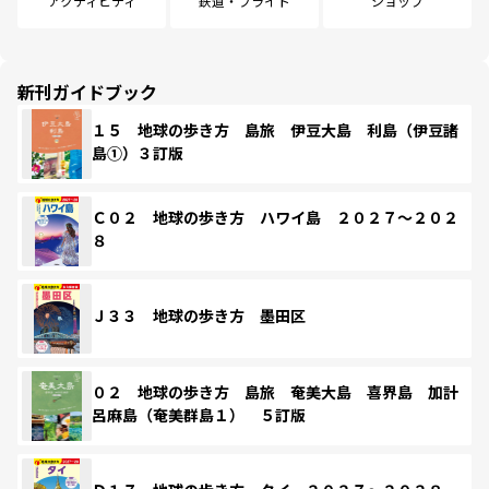
アクティビティ
鉄道・フライト
ショップ
新刊ガイドブック
１５ 地球の歩き方 島旅 伊豆大島 利島（伊豆諸
島①）３訂版
Ｃ０２ 地球の歩き方 ハワイ島 ２０２７～２０２
８
Ｊ３３ 地球の歩き方 墨田区
０２ 地球の歩き方 島旅 奄美大島 喜界島 加計
呂麻島（奄美群島１） ５訂版