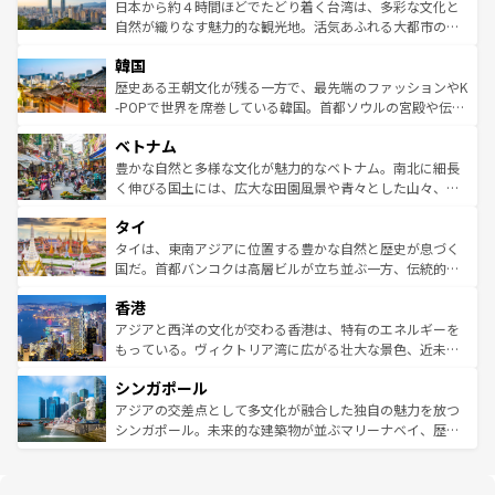
ク、伝統的なフラダンスなど、すべてがハワイの魅力を彩
ク）、タスマニアの美しい原生林やケアンズの熱帯雨林な
日本から約４時間ほどでたどり着く台湾は、多彩な文化と
っている。訪れるたびに新しい発見と感動が待っているハ
ど、見どころがたくさん。また、カフェやワイン、オージ
自然が織りなす魅力的な観光地。活気あふれる大都市の台
ワイを、存分に味わってほしい。 なお、新着のハワイ情報
ービーフなどの食文化も豊かで、美味しいものであふれて
北やノスタルジックな町並みが人気な九份（ジォウフェ
は
コンテンツ一覧
を参照してほしい。
韓国
いる。アクティビティも充実しており、サーフィンやダイ
ン）、静ひつな山岳地帯である台湾東部など、都市の喧騒
ビング、ハイキングなど、アウトドア好きにはたまらな
と山間の静けさが共存しており、訪れる人に新しい発見と
歴史ある王朝文化が残る一方で、最先端のファッションやK
い。オーストラリアの多彩な魅力を存分に味わいつくそ
驚きをもたらしてくれる。また、奥深い台湾の食文化も魅
-POPで世界を席巻している韓国。首都ソウルの宮殿や伝統
う。 なお、新着のオーストラリア情報は
コンテンツ一覧
を
力で、夜市などの屋台グルメから高級料理、ヘルシーで美
家屋が並ぶエリアでは韓国の歴史と文化に浸ることがで
参照してほしい。
ベトナム
容にもいいと評判のスイーツなど、バラエティ豊かな料理
き、地方に足を延ばせば四季折々の自然美を楽しむことが
が味わえる。 なお、新着の台湾情報は
コンテンツ一覧
を参
できる。そして、キムチや焼肉、絶品のストリートフード
豊かな自然と多様な文化が魅力的なベトナム。南北に細長
照してほしい。
まで、さまざまな韓国料理が待っている。夜には、韓国な
く伸びる国土には、広大な田園風景や青々とした山々、世
らではのナイトライフも堪能できる。あたたかいホスピタ
界遺産に登録された壮大な自然景観が点在し、都市部では
タイ
リティに包まれながら、韓国の多彩な魅力を心ゆくまで味
急速な発展と共に伝統が息づく。ハノイの古い町並みやホ
わってみてほしい。 なお、新着の韓国情報は
コンテンツ一
ーチミン市のフランス統治時代の建物も、独特の雰囲気を
タイは、東南アジアに位置する豊かな自然と歴史が息づく
覧
を参照してほしい。
醸し出している。また、バラエティの豊かさとおいしさで
国だ。首都バンコクは高層ビルが立ち並ぶ一方、伝統的な
世界中の食通を魅了してやまないベトナム料理も魅力のひ
寺院や市場がいたるところに点在し、古きよき文化と現代
香港
とつ。フォーやバインミー、ベトナムコーヒーなどは、ぜ
の活気が交差している。北部ではチェンマイなどの山岳地
ひ現地で味わいたい。どの地域を訪れてもあたたかい人々
帯で自然と触れ合い、南部ではプーケットやクラビの美し
アジアと西洋の文化が交わる香港は、特有のエネルギーを
が旅行者を迎えてくれるので、きっと忘れられない旅にな
いビーチでリゾート気分を楽しむことができる。タイ料理
もっている。ヴィクトリア湾に広がる壮大な景色、近未来
るはずだ。 なお、新着のベトナム情報は
コンテンツ一覧
を
は世界的に有名で、屋台から高級レストランまで味覚を刺
的なアートスポット、そして歴史と現代が融合した町並
参照してほしい。
シンガポール
激する。気候は一年中温暖で、どの季節にも異なる楽しみ
み、どこを訪れても感動するはず。観光スポットが密集し
が待っている。親しみやすいタイの人々、仏教を中心とし
ており、効率よく見どころを回れるのも魅力。息をのむよ
アジアの交差点として多文化が融合した独自の魅力を放つ
た文化、そして多様な観光資源が、訪れる旅人を魅了し続
うな絶景から文化的な体験まで、香港を存分に楽しみ尽く
シンガポール。未来的な建築物が並ぶマリーナベイ、歴史
ける。 なお、新着のタイ情報は
コンテンツ一覧
を参照して
そう。 なお、新着の香港情報は
コンテンツ一覧
を参照して
と伝統を感じられるエスニックタウン、多数の緑豊かな公
ほしい。
ほしい。
園や自然保護区など、自然が調和した近代的な景観と文化
の多様性あふれるカラフルな町は、どこを歩いても新しい