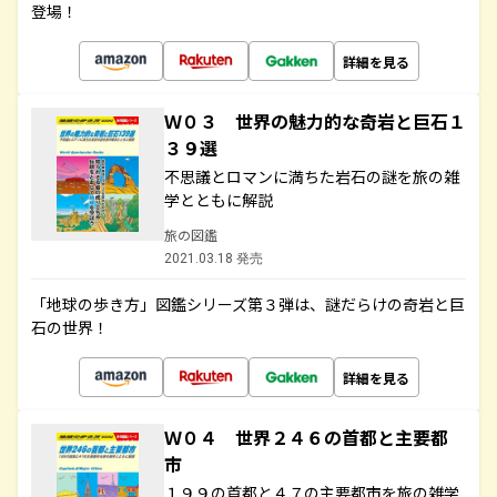
登場！
詳細を見る
Ｗ０３ 世界の魅力的な奇岩と巨石１
３９選
不思議とロマンに満ちた岩石の謎を旅の雑
学とともに解説
旅の図鑑
2021.03.18 発売
「地球の歩き方」図鑑シリーズ第３弾は、謎だらけの奇岩と巨
石の世界！
詳細を見る
Ｗ０４ 世界２４６の首都と主要都
市
１９９の首都と４７の主要都市を旅の雑学