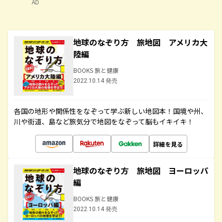
AD
地球のなぞり方 旅地図 アメリカ大
陸編
BOOKS 旅と健康
2022.10.14 発売
各国の地形や関係性をなぞって学ぶ新しい地図本！国境や州、
川や街道、島など旅気分で地図をなぞって脳もイキイキ！
詳細を見る
地球のなぞり方 旅地図 ヨーロッパ
編
BOOKS 旅と健康
2022.10.14 発売