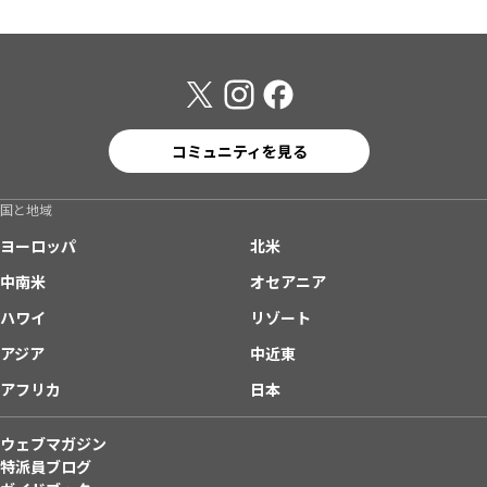
コミュニティを見る
国と地域
ヨーロッパ
北米
中南米
オセアニア
ハワイ
リゾート
アジア
中近東
アフリカ
日本
ウェブマガジン
特派員ブログ