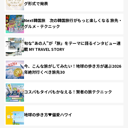
グ形式で発表
Next韓国旅 次の韓国旅行がもっと楽しくなる 旅先・
グルメ・テクニック
旬な“あの人”が「旅」をテーマに語るインタビュー連
載 MY TRAVEL STORY
今、こんな旅がしてみたい！地球の歩き方が選ぶ2026
年絶対行くべき旅先30
コスパもタイパもかなえる！賢者の旅テクニック
地球の歩き方♥偏愛ハワイ