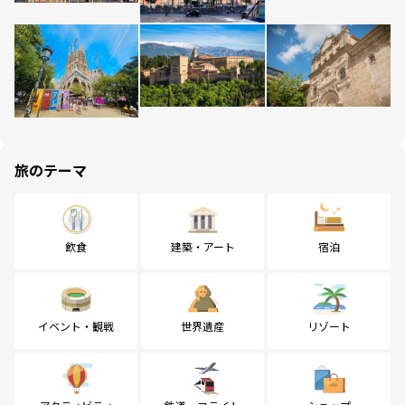
旅のテーマ
飲食
建築・アート
宿泊
イベント・観戦
世界遺産
リゾート