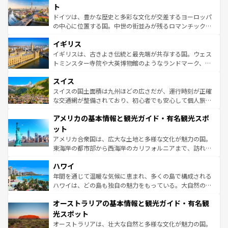
性で訪れる人を魅了する。 なお、新着のスペイン情報は
コ
聖堂、美しいビーチ、そして豊かな自然が、訪れる者を心
ト
ンテンツ一覧
を参照してほしい。
から魅了する。また、フランスは美食の国としても知ら
ドイツは、豊かな歴史と多彩な文化が交差するヨーロッパ
れ、フランス料理はユネスコ無形文化遺産にも登録されて
の中心に位置する国。中世の街並みが残るロマンチック街
いる。シャンパンの発祥地であるランス、プロヴァンスの
道から、未来を先取りするようなモダンな都市まで多様な
香り高いラベンダー畑など、多彩な楽しみ方が可能だ。さ
イギリス
顔を持つこの国は、どこを歩いても飽きることがない。ベ
らに、パリ以外の地域にも魅力が溢れており、どの街角に
ルリンの文化的活気、バイエルン州のアルプスの絶景、そ
イギリスは、古きよき伝統と最先端が共存する国。ウェス
も豊かな歴史と文化が息づいている。パリ以外の個性あふ
してライン川沿いのワイン畑といった風景は必見。ビール
トミンスター寺院や大英博物館のようなランドマーク、歴
れる地方に足を運ぶとそれぞれで全く異なる文化を体験で
とソーセージを味わいながら地元の人と過ごす楽しい時間
史ある大学都市、美しい丘陵地帯や牧歌的な風景など、エ
きるだろう。 なお、新着のフランス情報は
コンテンツ一覧
スイス
は、お酒好きな人にはぜひ体験してほしい。 なお、新着の
リアごとに異なる魅力がある。また、優雅なアフタヌーン
を参照してほしい。
ドイツ情報は
コンテンツ一覧
を参照してほしい。
ティー、ビール好きにはたまらない英国パブ、サッカー観
スイスの国土面積は九州ほどの広さだが、運行時刻が正確
戦など、本場だからこそできる体験も豊富。イギリスを旅
な交通網が整備されており、初心者でも安心して個人旅行
して楽しみつくそう。 なお、新着のイギリス情報は
コンテ
を楽しめる。日本同様に時刻表どおりの旅が可能だ。中世
アメリカの基本情報と観光ガイド・有名観光スポ
ンツ一覧
を参照してほしい。
の建物がそのまま残る町や、スイスならではのユニークな
博物館もあり、アルプス観光だけでなく町歩きも満喫する
ット
ことができる。国民の所得が高いため物価も高いが、旅行
アメリカ合衆国は、広大な土地と多様な文化が魅力の国。
者向けの交通パス提供のサービスもあり、うまく活用すれ
東海岸の都市部から西海岸のカリフォルニアまで、訪れる
ば市内交通費無料で観光を楽しむこともできる。 なお、新
場所ごとに異なる風景と体験が待っている。ニューヨーク
着のスイス情報は
コンテンツ一覧
を参照してほしい。
ハワイ
のような巨大都市は、観光、ショッピング、エンターテイ
ンメントが詰まった刺激的なスポットだ。一方、アメリカ
年間を通じて温暖な気候に恵まれ、多くの島で構成される
西部には大自然が広がり、グランドキャニオンやイエロー
ハワイは、どの島も独自の魅力をもっている。大自然の神
ストーン国立公園といった絶景が堪能できる。さらに、南
秘を感じたいなら、火山が生み出した壮大な景観を誇るハ
オーストラリアの基本情報と観光ガイド・有名観
部のニューオーリンズでは、音楽と美食が融合した独特の
ワイ島は見逃せない。また、定番の観光地といえばオアフ
文化が魅力。旅行者はアメリカの各地域で異なる魅力を楽
島だが、静かな自然を求めるならマウイ島やカウアイ島が
光スポット
しみながら、その多様性と豊かな歴史を感じることができ
おすすめ。エメラルドグリーンに輝く海をはじめ、豊かな
オーストラリアは、壮大な自然と多様な文化が魅力の国。