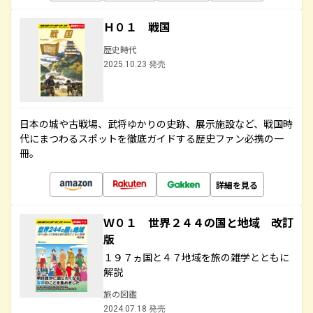
Ｈ０１ 戦国
歴史時代
2025.10.23 発売
日本の城や古戦場、武将ゆかりの史跡、展示施設など、戦国時
代にまつわるスポットを徹底ガイドする歴史ファン必携の一
冊。
詳細を見る
Ｗ０１ 世界２４４の国と地域 改訂
版
１９７ヵ国と４７地域を旅の雑学とともに
解説
旅の図鑑
2024.07.18 発売