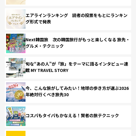
エアラインランキング 読者の投票をもとにランキン
グ形式で発表
Next韓国旅 次の韓国旅行がもっと楽しくなる 旅先・
グルメ・テクニック
旬な“あの人”が「旅」をテーマに語るインタビュー連
載 MY TRAVEL STORY
今、こんな旅がしてみたい！地球の歩き方が選ぶ2026
年絶対行くべき旅先30
コスパもタイパもかなえる！賢者の旅テクニック