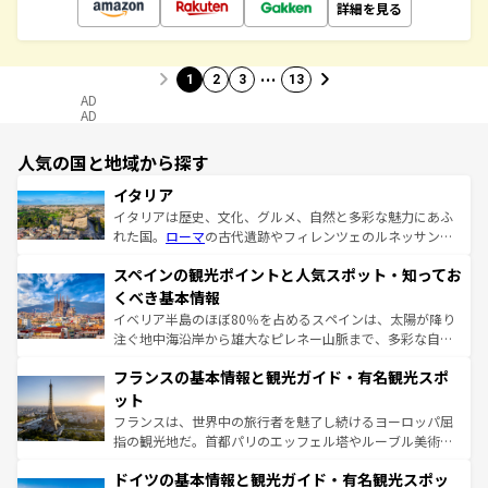
詳細を見る
…
1
2
3
13
AD
AD
人気の国と地域から探す
イタリア
イタリアは歴史、文化、グルメ、自然と多彩な魅力にあふ
れた国。
ローマ
の古代遺跡やフィレンツェのルネッサンス
美術、ヴェネツィアの運河など、歴史あるスポットはもち
スペインの観光ポイントと人気スポット・知ってお
ろん、トスカーナの美しい田園風景やアマルフィ海岸の絶
景など、自然景観も見逃せない。観光の合間には、本場の
くべき基本情報
ピザやパスタなど、絶品のイタリア料理を堪能することも
イベリア半島のほぼ80％を占めるスペインは、太陽が降り
できる。朝目覚めてから夜眠るまで、すべての瞬間を楽し
注ぐ地中海沿岸から雄大なピレネー山脈まで、多彩な自然
ませてくれるイタリアで、忘れられない旅をしてみよう！
と文化が詰まったヨーロッパ屈指の旅行先だ。多様な地域
なお、新着のイタリア情報は
コンテンツ一覧
を参照してほ
フランスの基本情報と観光ガイド・有名観光スポ
文化が根付くこの国では、情熱的なフラメンコ、熱気あふ
しい。
れる闘牛、そして美味しいタパスが生活の一部となってい
ット
る。首都マドリードの洗練された雰囲気や、バルセロナの
フランスは、世界中の旅行者を魅了し続けるヨーロッパ屈
アートに溢れた街角から、地方では古代ローマ遺跡や中世
指の観光地だ。首都パリのエッフェル塔やルーブル美術館
の城塞都市、穏やかなビーチリゾートまで多彩な表情を見
といった象徴的なスポットから、田舎町の古風な美しさま
せる。地方によって風土や気候が異なるスペインはその個
ドイツの基本情報と観光ガイド・有名観光スポッ
で、幅広い魅力が詰まっている。華麗な宮殿、歴史的な大