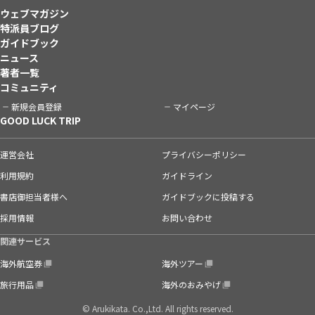
ウェブマガジン
特派員ブログ
ガイドブック
ニュース
著者一覧
コミュニティ
新規会員登録
マイページ
GOOD LUCK TRIP
運営会社
プライバシーポリシー
利用規約
ガイドライン
書店御担当者様へ
ガイドブックに投稿する
採用情報
お問い合わせ
関連サービス
海外航空券
海外ツアー
旅行用品
海外のおみやげ
© Arukikata. Co.,Ltd. All rights reserved.