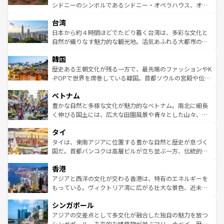
るだろう。車でのロードトリップや列車の旅も、アメリカ
文化や歴史が息づいている。「アロハスピリット」と呼ば
シドニーのシンボルであるシドニー・オペラハウス、オー
ならではの贅沢な旅のスタイルだ。 なお、新着のアメリカ
れるおもてなしの心で訪れる人々を迎えてくれるハワイの
ストラリア東海岸北部に広がる大サンゴ礁地帯グレートバ
情報は
コンテンツ一覧
を参照してほしい。
人々、おいしいローカルフードやハワイアンミュージッ
台湾
リアリーフや大陸中央部にそびえるウルル（エアーズロッ
ク、伝統的なフラダンスなど、すべてがハワイの魅力を彩
ク）、タスマニアの美しい原生林やケアンズの熱帯雨林な
日本から約４時間ほどでたどり着く台湾は、多彩な文化と
っている。訪れるたびに新しい発見と感動が待っているハ
ど、見どころがたくさん。また、カフェやワイン、オージ
自然が織りなす魅力的な観光地。活気あふれる大都市の台
ワイを、存分に味わってほしい。 なお、新着のハワイ情報
ービーフなどの食文化も豊かで、美味しいものであふれて
北やノスタルジックな町並みが人気な九份（ジォウフェ
は
コンテンツ一覧
を参照してほしい。
韓国
いる。アクティビティも充実しており、サーフィンやダイ
ン）、静ひつな山岳地帯である台湾東部など、都市の喧騒
ビング、ハイキングなど、アウトドア好きにはたまらな
と山間の静けさが共存しており、訪れる人に新しい発見と
歴史ある王朝文化が残る一方で、最先端のファッションやK
い。オーストラリアの多彩な魅力を存分に味わいつくそ
驚きをもたらしてくれる。また、奥深い台湾の食文化も魅
-POPで世界を席巻している韓国。首都ソウルの宮殿や伝統
う。 なお、新着のオーストラリア情報は
コンテンツ一覧
を
力で、夜市などの屋台グルメから高級料理、ヘルシーで美
家屋が並ぶエリアでは韓国の歴史と文化に浸ることがで
参照してほしい。
ベトナム
容にもいいと評判のスイーツなど、バラエティ豊かな料理
き、地方に足を延ばせば四季折々の自然美を楽しむことが
が味わえる。 なお、新着の台湾情報は
コンテンツ一覧
を参
できる。そして、キムチや焼肉、絶品のストリートフード
豊かな自然と多様な文化が魅力的なベトナム。南北に細長
照してほしい。
まで、さまざまな韓国料理が待っている。夜には、韓国な
く伸びる国土には、広大な田園風景や青々とした山々、世
らではのナイトライフも堪能できる。あたたかいホスピタ
界遺産に登録された壮大な自然景観が点在し、都市部では
タイ
リティに包まれながら、韓国の多彩な魅力を心ゆくまで味
急速な発展と共に伝統が息づく。ハノイの古い町並みやホ
わってみてほしい。 なお、新着の韓国情報は
コンテンツ一
ーチミン市のフランス統治時代の建物も、独特の雰囲気を
タイは、東南アジアに位置する豊かな自然と歴史が息づく
覧
を参照してほしい。
醸し出している。また、バラエティの豊かさとおいしさで
国だ。首都バンコクは高層ビルが立ち並ぶ一方、伝統的な
世界中の食通を魅了してやまないベトナム料理も魅力のひ
寺院や市場がいたるところに点在し、古きよき文化と現代
香港
とつ。フォーやバインミー、ベトナムコーヒーなどは、ぜ
の活気が交差している。北部ではチェンマイなどの山岳地
ひ現地で味わいたい。どの地域を訪れてもあたたかい人々
帯で自然と触れ合い、南部ではプーケットやクラビの美し
アジアと西洋の文化が交わる香港は、特有のエネルギーを
が旅行者を迎えてくれるので、きっと忘れられない旅にな
いビーチでリゾート気分を楽しむことができる。タイ料理
もっている。ヴィクトリア湾に広がる壮大な景色、近未来
るはずだ。 なお、新着のベトナム情報は
コンテンツ一覧
を
は世界的に有名で、屋台から高級レストランまで味覚を刺
的なアートスポット、そして歴史と現代が融合した町並
参照してほしい。
シンガポール
激する。気候は一年中温暖で、どの季節にも異なる楽しみ
み、どこを訪れても感動するはず。観光スポットが密集し
が待っている。親しみやすいタイの人々、仏教を中心とし
ており、効率よく見どころを回れるのも魅力。息をのむよ
アジアの交差点として多文化が融合した独自の魅力を放つ
た文化、そして多様な観光資源が、訪れる旅人を魅了し続
うな絶景から文化的な体験まで、香港を存分に楽しみ尽く
シンガポール。未来的な建築物が並ぶマリーナベイ、歴史