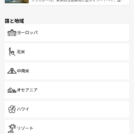
ける。 なお、新着のタイ情報は
コンテンツ一覧
を参照して
そう。 なお、新着の香港情報は
コンテンツ一覧
を参照して
と伝統を感じられるエスニックタウン、多数の緑豊かな公
ほしい。
ほしい。
園や自然保護区など、自然が調和した近代的な景観と文化
の多様性あふれるカラフルな町は、どこを歩いても新しい
国と地域
発見がある。さらに、治安のよさや充実した公共交通機関
も、旅行者にとっては魅力的なポイント。グルメも豊富
で、ホーカーズは地元の風情を楽しめる外せないスポット
ヨーロッパ
だ。訪れる人を飽きさせないシンガポールで、多様な魅力
を体感しよう。 なお、新着のシンガポール情報は
コンテン
ツ一覧
を参照してほしい。
北米
中南米
オセアニア
ハワイ
リゾート