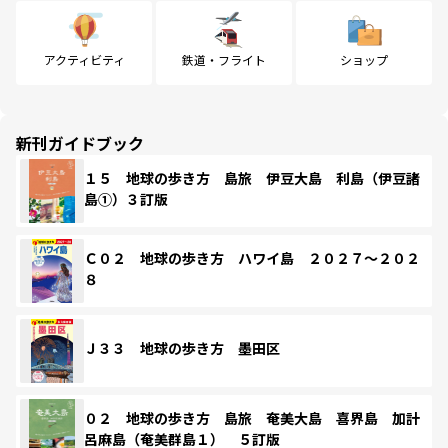
アクティビティ
鉄道・フライト
ショップ
新刊ガイドブック
１５ 地球の歩き方 島旅 伊豆大島 利島（伊豆諸
島①）３訂版
Ｃ０２ 地球の歩き方 ハワイ島 ２０２７～２０２
８
Ｊ３３ 地球の歩き方 墨田区
０２ 地球の歩き方 島旅 奄美大島 喜界島 加計
呂麻島（奄美群島１） ５訂版