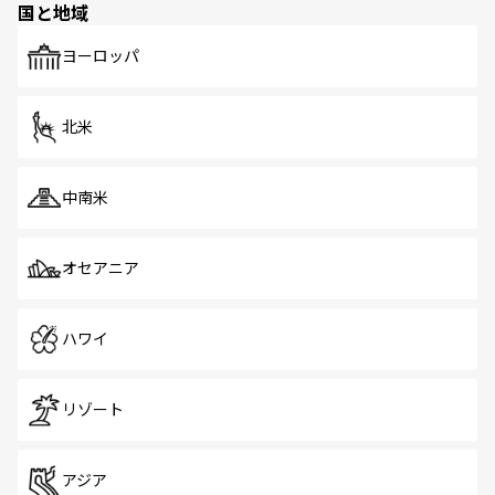
国と地域
発見がある。さらに、治安のよさや充実した公共交通機関
も、旅行者にとっては魅力的なポイント。グルメも豊富
で、ホーカーズは地元の風情を楽しめる外せないスポット
ヨーロッパ
だ。訪れる人を飽きさせないシンガポールで、多様な魅力
を体感しよう。 なお、新着のシンガポール情報は
コンテン
ツ一覧
を参照してほしい。
北米
中南米
オセアニア
ハワイ
リゾート
アジア