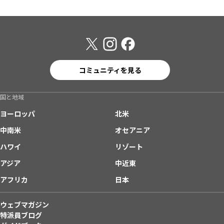
コミュニティを見る
国と地域
ヨーロッパ
北米
中南米
オセアニア
ハワイ
リゾート
アジア
中近東
アフリカ
日本
ウェブマガジン
特派員ブログ