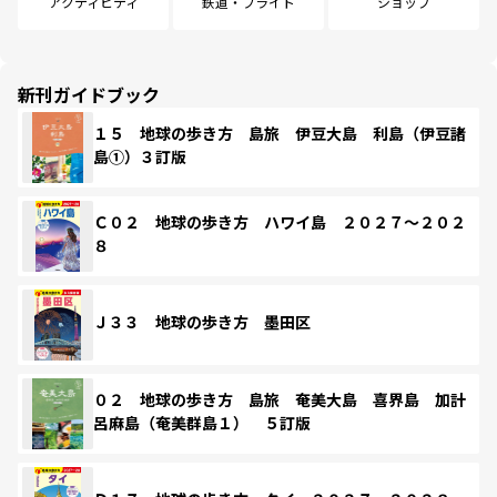
アクティビティ
鉄道・フライト
ショップ
新刊ガイドブック
１５ 地球の歩き方 島旅 伊豆大島 利島（伊豆諸
島①）３訂版
Ｃ０２ 地球の歩き方 ハワイ島 ２０２７～２０２
８
Ｊ３３ 地球の歩き方 墨田区
０２ 地球の歩き方 島旅 奄美大島 喜界島 加計
呂麻島（奄美群島１） ５訂版