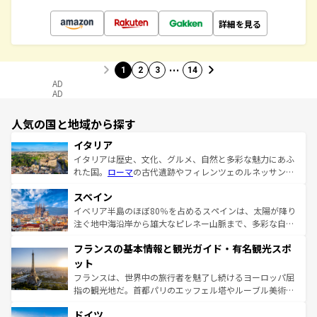
詳細を見る
…
1
2
3
14
AD
AD
人気の国と地域から探す
イタリア
イタリアは歴史、文化、グルメ、自然と多彩な魅力にあふ
れた国。
ローマ
の古代遺跡やフィレンツェのルネッサンス
美術、ヴェネツィアの運河など、歴史あるスポットはもち
スペイン
ろん、トスカーナの美しい田園風景やアマルフィ海岸の絶
景など、自然景観も見逃せない。観光の合間には、本場の
イベリア半島のほぼ80％を占めるスペインは、太陽が降り
ピザやパスタなど、絶品のイタリア料理を堪能することも
注ぐ地中海沿岸から雄大なピレネー山脈まで、多彩な自然
できる。朝目覚めてから夜眠るまで、すべての瞬間を楽し
と文化が詰まったヨーロッパ屈指の旅行先だ。多様な地域
フランスの基本情報と観光ガイド・有名観光スポ
ませてくれるイタリアで、忘れられない旅をしてみよう！
文化が根付くこの国では、情熱的なフラメンコ、熱気あふ
なお、新着のイタリア情報は
コンテンツ一覧
を参照してほ
れる闘牛、そして美味しいタパスが生活の一部となってい
ット
しい。
る。首都マドリードの洗練された雰囲気や、バルセロナの
フランスは、世界中の旅行者を魅了し続けるヨーロッパ屈
アートに溢れた街角から、地方では古代ローマ遺跡や中世
指の観光地だ。首都パリのエッフェル塔やルーブル美術館
の城塞都市、穏やかなビーチリゾートまで多彩な表情を見
といった象徴的なスポットから、田舎町の古風な美しさま
せる。地方によって風土や気候が異なるスペインはその個
ドイツ
で、幅広い魅力が詰まっている。華麗な宮殿、歴史的な大