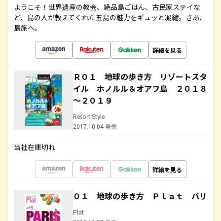
ようこそ！世界遺産の教会、絶品島ごはん、古民家ステイな
ど、島の人が教えてくれた五島の魅力をギュッと凝縮。さあ、
島旅へ。
詳細を見る
Ｒ０１ 地球の歩き方 リゾートスタ
イル ホノルル＆オアフ島 ２０１８
～２０１９
Resort Style
2017.10.04 発売
当社在庫切れ
詳細を見る
０１ 地球の歩き方 Ｐｌａｔ パリ
Plat