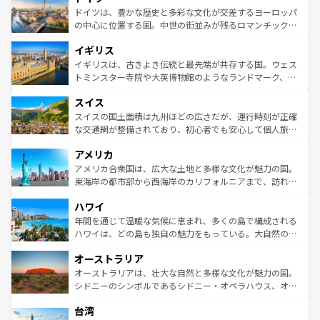
性で訪れる人を魅了する。 なお、新着のスペイン情報は
コ
聖堂、美しいビーチ、そして豊かな自然が、訪れる者を心
ドイツは、豊かな歴史と多彩な文化が交差するヨーロッパ
ンテンツ一覧
を参照してほしい。
から魅了する。また、フランスは美食の国としても知ら
の中心に位置する国。中世の街並みが残るロマンチック街
れ、フランス料理はユネスコ無形文化遺産にも登録されて
道から、未来を先取りするようなモダンな都市まで多様な
イギリス
いる。シャンパンの発祥地であるランス、プロヴァンスの
顔を持つこの国は、どこを歩いても飽きることがない。ベ
香り高いラベンダー畑など、多彩な楽しみ方が可能だ。さ
ルリンの文化的活気、バイエルン州のアルプスの絶景、そ
イギリスは、古きよき伝統と最先端が共存する国。ウェス
らに、パリ以外の地域にも魅力が溢れており、どの街角に
してライン川沿いのワイン畑といった風景は必見。ビール
トミンスター寺院や大英博物館のようなランドマーク、歴
も豊かな歴史と文化が息づいている。パリ以外の個性あふ
とソーセージを味わいながら地元の人と過ごす楽しい時間
史ある大学都市、美しい丘陵地帯や牧歌的な風景など、エ
れる地方に足を運ぶとそれぞれで全く異なる文化を体験で
スイス
は、お酒好きな人にはぜひ体験してほしい。 なお、新着の
リアごとに異なる魅力がある。また、優雅なアフタヌーン
きるだろう。 なお、新着のフランス情報は
コンテンツ一覧
ドイツ情報は
コンテンツ一覧
を参照してほしい。
ティー、ビール好きにはたまらない英国パブ、サッカー観
スイスの国土面積は九州ほどの広さだが、運行時刻が正確
を参照してほしい。
戦など、本場だからこそできる体験も豊富。イギリスを旅
な交通網が整備されており、初心者でも安心して個人旅行
して楽しみつくそう。 なお、新着のイギリス情報は
コンテ
を楽しめる。日本同様に時刻表どおりの旅が可能だ。中世
アメリカ
ンツ一覧
を参照してほしい。
の建物がそのまま残る町や、スイスならではのユニークな
博物館もあり、アルプス観光だけでなく町歩きも満喫する
アメリカ合衆国は、広大な土地と多様な文化が魅力の国。
ことができる。国民の所得が高いため物価も高いが、旅行
東海岸の都市部から西海岸のカリフォルニアまで、訪れる
者向けの交通パス提供のサービスもあり、うまく活用すれ
場所ごとに異なる風景と体験が待っている。ニューヨーク
ハワイ
ば市内交通費無料で観光を楽しむこともできる。 なお、新
のような巨大都市は、観光、ショッピング、エンターテイ
着のスイス情報は
コンテンツ一覧
を参照してほしい。
ンメントが詰まった刺激的なスポットだ。一方、アメリカ
年間を通じて温暖な気候に恵まれ、多くの島で構成される
西部には大自然が広がり、グランドキャニオンやイエロー
ハワイは、どの島も独自の魅力をもっている。大自然の神
ストーン国立公園といった絶景が堪能できる。さらに、南
秘を感じたいなら、火山が生み出した壮大な景観を誇るハ
オーストラリア
部のニューオーリンズでは、音楽と美食が融合した独特の
ワイ島は見逃せない。また、定番の観光地といえばオアフ
文化が魅力。旅行者はアメリカの各地域で異なる魅力を楽
島だが、静かな自然を求めるならマウイ島やカウアイ島が
オーストラリアは、壮大な自然と多様な文化が魅力の国。
しみながら、その多様性と豊かな歴史を感じることができ
おすすめ。エメラルドグリーンに輝く海をはじめ、豊かな
シドニーのシンボルであるシドニー・オペラハウス、オー
るだろう。車でのロードトリップや列車の旅も、アメリカ
文化や歴史が息づいている。「アロハスピリット」と呼ば
ストラリア東海岸北部に広がる大サンゴ礁地帯グレートバ
ならではの贅沢な旅のスタイルだ。 なお、新着のアメリカ
台湾
れるおもてなしの心で訪れる人々を迎えてくれるハワイの
リアリーフや大陸中央部にそびえるウルル（エアーズロッ