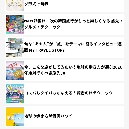
グ形式で発表
Next韓国旅 次の韓国旅行がもっと楽しくなる 旅先・
グルメ・テクニック
旬な“あの人”が「旅」をテーマに語るインタビュー連
載 MY TRAVEL STORY
今、こんな旅がしてみたい！地球の歩き方が選ぶ2026
年絶対行くべき旅先30
コスパもタイパもかなえる！賢者の旅テクニック
地球の歩き方♥偏愛ハワイ