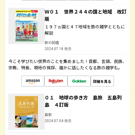
Ｗ０１ 世界２４４の国と地域 改訂
版
１９７ヵ国と４７地域を旅の雑学とともに
解説
旅の図鑑
2024.07.18 発売
今こそ学びたい世界のことを集めました！首都、言語、民族、
宗教、特長、現地の挨拶、誰かに話したくなる旅の雑学も。
詳細を見る
０１ 地球の歩き方 島旅 五島列
島 ４訂版
島旅
2024.07.04 発売