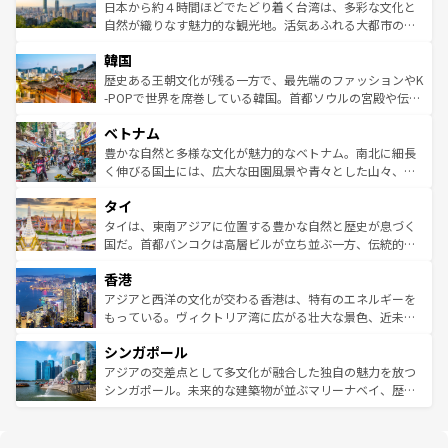
情報は
コンテンツ一覧
を参照してほしい。
人々、おいしいローカルフードやハワイアンミュージッ
ク）、タスマニアの美しい原生林やケアンズの熱帯雨林な
日本から約４時間ほどでたどり着く台湾は、多彩な文化と
ク、伝統的なフラダンスなど、すべてがハワイの魅力を彩
ど、見どころがたくさん。また、カフェやワイン、オージ
自然が織りなす魅力的な観光地。活気あふれる大都市の台
っている。訪れるたびに新しい発見と感動が待っているハ
ービーフなどの食文化も豊かで、美味しいものであふれて
北やノスタルジックな町並みが人気な九份（ジォウフェ
ワイを、存分に味わってほしい。 なお、新着のハワイ情報
韓国
いる。アクティビティも充実しており、サーフィンやダイ
ン）、静ひつな山岳地帯である台湾東部など、都市の喧騒
は
コンテンツ一覧
を参照してほしい。
ビング、ハイキングなど、アウトドア好きにはたまらな
と山間の静けさが共存しており、訪れる人に新しい発見と
歴史ある王朝文化が残る一方で、最先端のファッションやK
い。オーストラリアの多彩な魅力を存分に味わいつくそ
驚きをもたらしてくれる。また、奥深い台湾の食文化も魅
-POPで世界を席巻している韓国。首都ソウルの宮殿や伝統
う。 なお、新着のオーストラリア情報は
コンテンツ一覧
を
力で、夜市などの屋台グルメから高級料理、ヘルシーで美
家屋が並ぶエリアでは韓国の歴史と文化に浸ることがで
参照してほしい。
ベトナム
容にもいいと評判のスイーツなど、バラエティ豊かな料理
き、地方に足を延ばせば四季折々の自然美を楽しむことが
が味わえる。 なお、新着の台湾情報は
コンテンツ一覧
を参
できる。そして、キムチや焼肉、絶品のストリートフード
豊かな自然と多様な文化が魅力的なベトナム。南北に細長
照してほしい。
まで、さまざまな韓国料理が待っている。夜には、韓国な
く伸びる国土には、広大な田園風景や青々とした山々、世
らではのナイトライフも堪能できる。あたたかいホスピタ
界遺産に登録された壮大な自然景観が点在し、都市部では
タイ
リティに包まれながら、韓国の多彩な魅力を心ゆくまで味
急速な発展と共に伝統が息づく。ハノイの古い町並みやホ
わってみてほしい。 なお、新着の韓国情報は
コンテンツ一
ーチミン市のフランス統治時代の建物も、独特の雰囲気を
タイは、東南アジアに位置する豊かな自然と歴史が息づく
覧
を参照してほしい。
醸し出している。また、バラエティの豊かさとおいしさで
国だ。首都バンコクは高層ビルが立ち並ぶ一方、伝統的な
世界中の食通を魅了してやまないベトナム料理も魅力のひ
寺院や市場がいたるところに点在し、古きよき文化と現代
香港
とつ。フォーやバインミー、ベトナムコーヒーなどは、ぜ
の活気が交差している。北部ではチェンマイなどの山岳地
ひ現地で味わいたい。どの地域を訪れてもあたたかい人々
帯で自然と触れ合い、南部ではプーケットやクラビの美し
アジアと西洋の文化が交わる香港は、特有のエネルギーを
が旅行者を迎えてくれるので、きっと忘れられない旅にな
いビーチでリゾート気分を楽しむことができる。タイ料理
もっている。ヴィクトリア湾に広がる壮大な景色、近未来
るはずだ。 なお、新着のベトナム情報は
コンテンツ一覧
を
は世界的に有名で、屋台から高級レストランまで味覚を刺
的なアートスポット、そして歴史と現代が融合した町並
参照してほしい。
シンガポール
激する。気候は一年中温暖で、どの季節にも異なる楽しみ
み、どこを訪れても感動するはず。観光スポットが密集し
が待っている。親しみやすいタイの人々、仏教を中心とし
ており、効率よく見どころを回れるのも魅力。息をのむよ
アジアの交差点として多文化が融合した独自の魅力を放つ
た文化、そして多様な観光資源が、訪れる旅人を魅了し続
うな絶景から文化的な体験まで、香港を存分に楽しみ尽く
シンガポール。未来的な建築物が並ぶマリーナベイ、歴史
ける。 なお、新着のタイ情報は
コンテンツ一覧
を参照して
そう。 なお、新着の香港情報は
コンテンツ一覧
を参照して
と伝統を感じられるエスニックタウン、多数の緑豊かな公
ほしい。
ほしい。
園や自然保護区など、自然が調和した近代的な景観と文化
の多様性あふれるカラフルな町は、どこを歩いても新しい