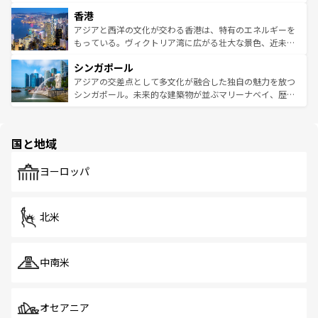
世界中の食通を魅了してやまないベトナム料理も魅力のひ
寺院や市場がいたるところに点在し、古きよき文化と現代
香港
とつ。フォーやバインミー、ベトナムコーヒーなどは、ぜ
の活気が交差している。北部ではチェンマイなどの山岳地
ひ現地で味わいたい。どの地域を訪れてもあたたかい人々
帯で自然と触れ合い、南部ではプーケットやクラビの美し
アジアと西洋の文化が交わる香港は、特有のエネルギーを
が旅行者を迎えてくれるので、きっと忘れられない旅にな
いビーチでリゾート気分を楽しむことができる。タイ料理
もっている。ヴィクトリア湾に広がる壮大な景色、近未来
るはずだ。 なお、新着のベトナム情報は
コンテンツ一覧
を
は世界的に有名で、屋台から高級レストランまで味覚を刺
的なアートスポット、そして歴史と現代が融合した町並
参照してほしい。
シンガポール
激する。気候は一年中温暖で、どの季節にも異なる楽しみ
み、どこを訪れても感動するはず。観光スポットが密集し
が待っている。親しみやすいタイの人々、仏教を中心とし
ており、効率よく見どころを回れるのも魅力。息をのむよ
アジアの交差点として多文化が融合した独自の魅力を放つ
た文化、そして多様な観光資源が、訪れる旅人を魅了し続
うな絶景から文化的な体験まで、香港を存分に楽しみ尽く
シンガポール。未来的な建築物が並ぶマリーナベイ、歴史
ける。 なお、新着のタイ情報は
コンテンツ一覧
を参照して
そう。 なお、新着の香港情報は
コンテンツ一覧
を参照して
と伝統を感じられるエスニックタウン、多数の緑豊かな公
ほしい。
ほしい。
園や自然保護区など、自然が調和した近代的な景観と文化
の多様性あふれるカラフルな町は、どこを歩いても新しい
国と地域
発見がある。さらに、治安のよさや充実した公共交通機関
も、旅行者にとっては魅力的なポイント。グルメも豊富
で、ホーカーズは地元の風情を楽しめる外せないスポット
ヨーロッパ
だ。訪れる人を飽きさせないシンガポールで、多様な魅力
を体感しよう。 なお、新着のシンガポール情報は
コンテン
ツ一覧
を参照してほしい。
北米
中南米
オセアニア