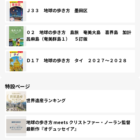
Ｊ３３ 地球の歩き方 墨田区
０２ 地球の歩き方 島旅 奄美大島 喜界島 加計
呂麻島（奄美群島１） ５訂版
Ｄ１７ 地球の歩き方 タイ ２０２７～２０２８
特設ページ
世界遺産ランキング
地球の歩き方 meets クリストファー・ノーラン監督
最新作『オデュッセイア』