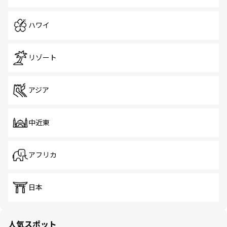
ハワイ
リゾート
アジア
中近東
アフリカ
日本
人気スポット