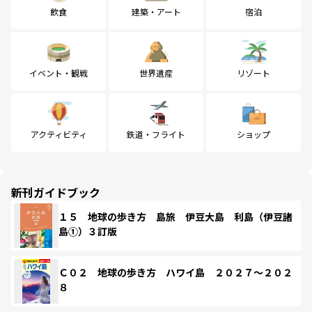
飲食
建築・アート
宿泊
イベント・観戦
世界遺産
リゾート
アクティビティ
鉄道・フライト
ショップ
新刊ガイドブック
１５ 地球の歩き方 島旅 伊豆大島 利島（伊豆諸
島①）３訂版
Ｃ０２ 地球の歩き方 ハワイ島 ２０２７～２０２
８