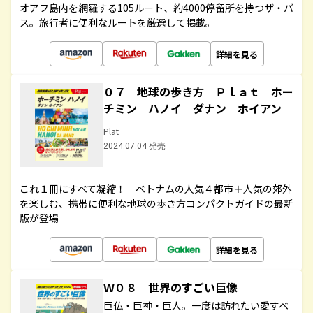
オアフ島内を網羅する105ルート、約4000停留所を持つザ・バ
ス。旅行者に便利なルートを厳選して掲載。
詳細を見る
０７ 地球の歩き方 Ｐｌａｔ ホー
チミン ハノイ ダナン ホイアン
Plat
2024.07.04 発売
これ１冊にすべて凝縮！ ベトナムの人気４都市＋人気の郊外
を楽しむ、携帯に便利な地球の歩き方コンパクトガイドの最新
版が登場
詳細を見る
Ｗ０８ 世界のすごい巨像
巨仏・巨神・巨人。一度は訪れたい愛すべ