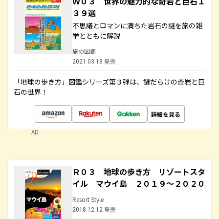
Ｗ０３ 世界の魅力的な奇岩と巨石１
３９選
不思議とロマンに満ちた岩石の謎を旅の雑
学とともに解説
旅の図鑑
2021.03.18 発売
「地球の歩き方」図鑑シリーズ第３弾は、謎だらけの奇岩と巨
石の世界！
詳細を見る
AD
Ｒ０３ 地球の歩き方 リゾートスタ
イル マウイ島 ２０１９～２０２０
Resort Style
2018.12.12 発売