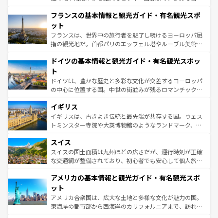
ませてくれるイタリアで、忘れられない旅をしてみよう！
と文化が詰まったヨーロッパ屈指の旅行先だ。多様な地域
なお、新着のイタリア情報は
コンテンツ一覧
を参照してほ
フランスの基本情報と観光ガイド・有名観光スポ
文化が根付くこの国では、情熱的なフラメンコ、熱気あふ
しい。
れる闘牛、そして美味しいタパスが生活の一部となってい
ット
る。首都マドリードの洗練された雰囲気や、バルセロナの
フランスは、世界中の旅行者を魅了し続けるヨーロッパ屈
アートに溢れた街角から、地方では古代ローマ遺跡や中世
指の観光地だ。首都パリのエッフェル塔やルーブル美術館
の城塞都市、穏やかなビーチリゾートまで多彩な表情を見
といった象徴的なスポットから、田舎町の古風な美しさま
せる。地方によって風土や気候が異なるスペインはその個
ドイツの基本情報と観光ガイド・有名観光スポッ
で、幅広い魅力が詰まっている。華麗な宮殿、歴史的な大
性で訪れる人を魅了する。 なお、新着のスペイン情報は
コ
聖堂、美しいビーチ、そして豊かな自然が、訪れる者を心
ト
ンテンツ一覧
を参照してほしい。
から魅了する。また、フランスは美食の国としても知ら
ドイツは、豊かな歴史と多彩な文化が交差するヨーロッパ
れ、フランス料理はユネスコ無形文化遺産にも登録されて
の中心に位置する国。中世の街並みが残るロマンチック街
いる。シャンパンの発祥地であるランス、プロヴァンスの
道から、未来を先取りするようなモダンな都市まで多様な
香り高いラベンダー畑など、多彩な楽しみ方が可能だ。さ
イギリス
顔を持つこの国は、どこを歩いても飽きることがない。ベ
らに、パリ以外の地域にも魅力が溢れており、どの街角に
ルリンの文化的活気、バイエルン州のアルプスの絶景、そ
イギリスは、古きよき伝統と最先端が共存する国。ウェス
も豊かな歴史と文化が息づいている。パリ以外の個性あふ
してライン川沿いのワイン畑といった風景は必見。ビール
トミンスター寺院や大英博物館のようなランドマーク、歴
れる地方に足を運ぶとそれぞれで全く異なる文化を体験で
とソーセージを味わいながら地元の人と過ごす楽しい時間
史ある大学都市、美しい丘陵地帯や牧歌的な風景など、エ
きるだろう。 なお、新着のフランス情報は
コンテンツ一覧
スイス
は、お酒好きな人にはぜひ体験してほしい。 なお、新着の
リアごとに異なる魅力がある。また、優雅なアフタヌーン
を参照してほしい。
ドイツ情報は
コンテンツ一覧
を参照してほしい。
ティー、ビール好きにはたまらない英国パブ、サッカー観
スイスの国土面積は九州ほどの広さだが、運行時刻が正確
戦など、本場だからこそできる体験も豊富。イギリスを旅
な交通網が整備されており、初心者でも安心して個人旅行
して楽しみつくそう。 なお、新着のイギリス情報は
コンテ
を楽しめる。日本同様に時刻表どおりの旅が可能だ。中世
アメリカの基本情報と観光ガイド・有名観光スポ
ンツ一覧
を参照してほしい。
の建物がそのまま残る町や、スイスならではのユニークな
博物館もあり、アルプス観光だけでなく町歩きも満喫する
ット
ことができる。国民の所得が高いため物価も高いが、旅行
アメリカ合衆国は、広大な土地と多様な文化が魅力の国。
者向けの交通パス提供のサービスもあり、うまく活用すれ
東海岸の都市部から西海岸のカリフォルニアまで、訪れる
ば市内交通費無料で観光を楽しむこともできる。 なお、新
場所ごとに異なる風景と体験が待っている。ニューヨーク