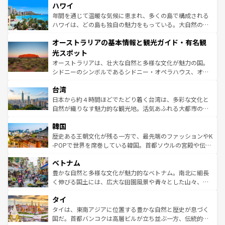
着のスイス情報は
コンテンツ一覧
を参照してほしい。
ハワイ
のような巨大都市は、観光、ショッピング、エンターテイ
ンメントが詰まった刺激的なスポットだ。一方、アメリカ
年間を通じて温暖な気候に恵まれ、多くの島で構成される
西部には大自然が広がり、グランドキャニオンやイエロー
ハワイは、どの島も独自の魅力をもっている。大自然の神
ストーン国立公園といった絶景が堪能できる。さらに、南
秘を感じたいなら、火山が生み出した壮大な景観を誇るハ
オーストラリアの基本情報と観光ガイド・有名観
部のニューオーリンズでは、音楽と美食が融合した独特の
ワイ島は見逃せない。また、定番の観光地といえばオアフ
文化が魅力。旅行者はアメリカの各地域で異なる魅力を楽
島だが、静かな自然を求めるならマウイ島やカウアイ島が
光スポット
しみながら、その多様性と豊かな歴史を感じることができ
おすすめ。エメラルドグリーンに輝く海をはじめ、豊かな
オーストラリアは、壮大な自然と多様な文化が魅力の国。
るだろう。車でのロードトリップや列車の旅も、アメリカ
文化や歴史が息づいている。「アロハスピリット」と呼ば
シドニーのシンボルであるシドニー・オペラハウス、オー
ならではの贅沢な旅のスタイルだ。 なお、新着のアメリカ
れるおもてなしの心で訪れる人々を迎えてくれるハワイの
ストラリア東海岸北部に広がる大サンゴ礁地帯グレートバ
情報は
コンテンツ一覧
を参照してほしい。
人々、おいしいローカルフードやハワイアンミュージッ
台湾
リアリーフや大陸中央部にそびえるウルル（エアーズロッ
ク、伝統的なフラダンスなど、すべてがハワイの魅力を彩
ク）、タスマニアの美しい原生林やケアンズの熱帯雨林な
日本から約４時間ほどでたどり着く台湾は、多彩な文化と
っている。訪れるたびに新しい発見と感動が待っているハ
ど、見どころがたくさん。また、カフェやワイン、オージ
自然が織りなす魅力的な観光地。活気あふれる大都市の台
ワイを、存分に味わってほしい。 なお、新着のハワイ情報
ービーフなどの食文化も豊かで、美味しいものであふれて
北やノスタルジックな町並みが人気な九份（ジォウフェ
は
コンテンツ一覧
を参照してほしい。
韓国
いる。アクティビティも充実しており、サーフィンやダイ
ン）、静ひつな山岳地帯である台湾東部など、都市の喧騒
ビング、ハイキングなど、アウトドア好きにはたまらな
と山間の静けさが共存しており、訪れる人に新しい発見と
歴史ある王朝文化が残る一方で、最先端のファッションやK
い。オーストラリアの多彩な魅力を存分に味わいつくそ
驚きをもたらしてくれる。また、奥深い台湾の食文化も魅
-POPで世界を席巻している韓国。首都ソウルの宮殿や伝統
う。 なお、新着のオーストラリア情報は
コンテンツ一覧
を
力で、夜市などの屋台グルメから高級料理、ヘルシーで美
家屋が並ぶエリアでは韓国の歴史と文化に浸ることがで
参照してほしい。
ベトナム
容にもいいと評判のスイーツなど、バラエティ豊かな料理
き、地方に足を延ばせば四季折々の自然美を楽しむことが
が味わえる。 なお、新着の台湾情報は
コンテンツ一覧
を参
できる。そして、キムチや焼肉、絶品のストリートフード
豊かな自然と多様な文化が魅力的なベトナム。南北に細長
照してほしい。
まで、さまざまな韓国料理が待っている。夜には、韓国な
く伸びる国土には、広大な田園風景や青々とした山々、世
らではのナイトライフも堪能できる。あたたかいホスピタ
界遺産に登録された壮大な自然景観が点在し、都市部では
タイ
リティに包まれながら、韓国の多彩な魅力を心ゆくまで味
急速な発展と共に伝統が息づく。ハノイの古い町並みやホ
わってみてほしい。 なお、新着の韓国情報は
コンテンツ一
ーチミン市のフランス統治時代の建物も、独特の雰囲気を
タイは、東南アジアに位置する豊かな自然と歴史が息づく
覧
を参照してほしい。
醸し出している。また、バラエティの豊かさとおいしさで
国だ。首都バンコクは高層ビルが立ち並ぶ一方、伝統的な