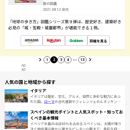
旅の図鑑
2021.08.12 発売
「地球の歩き方」図鑑シリーズ第９弾は、歴史好き、建築好き
必見の「城・宮殿・城塞都市」が堪能できる１冊。
詳細を見る
…
1
2
3
4
13
AD
AD
人気の国と地域から探す
イタリア
イタリアは歴史、文化、グルメ、自然と多彩な魅力にあふ
れた国。
ローマ
の古代遺跡やフィレンツェのルネッサンス
美術、ヴェネツィアの運河など、歴史あるスポットはもち
スペインの観光ポイントと人気スポット・知ってお
ろん、トスカーナの美しい田園風景やアマルフィ海岸の絶
景など、自然景観も見逃せない。観光の合間には、本場の
くべき基本情報
ピザやパスタなど、絶品のイタリア料理を堪能することも
イベリア半島のほぼ80％を占めるスペインは、太陽が降り
できる。朝目覚めてから夜眠るまで、すべての瞬間を楽し
注ぐ地中海沿岸から雄大なピレネー山脈まで、多彩な自然