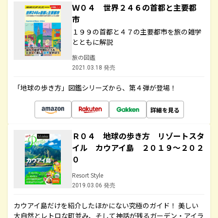
Ｗ０４ 世界２４６の首都と主要都
市
１９９の首都と４７の主要都市を旅の雑学
とともに解説
旅の図鑑
2021.03.18 発売
「地球の歩き方」図鑑シリーズから、第４弾が登場！
詳細を見る
Ｒ０４ 地球の歩き方 リゾートスタ
イル カウアイ島 ２０１９～２０２
０
Resort Style
2019.03.06 発売
カウアイ島だけを紹介したほかにない究極のガイド！ 美しい
大自然とレトロな町並み、そして神話が残るガーデン・アイラ