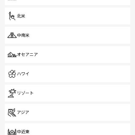
だ。訪れる人を飽きさせないシンガポールで、多様な魅力
を体感しよう。 なお、新着のシンガポール情報は
コンテン
ツ一覧
を参照してほしい。
北米
中南米
オセアニア
ハワイ
リゾート
アジア
中近東