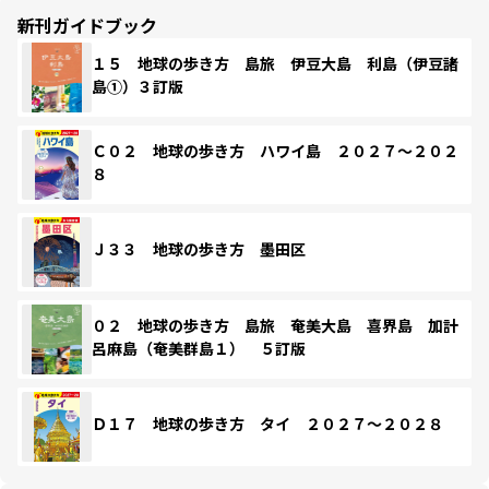
新刊ガイドブック
１５ 地球の歩き方 島旅 伊豆大島 利島（伊豆諸
島①）３訂版
Ｃ０２ 地球の歩き方 ハワイ島 ２０２７～２０２
８
Ｊ３３ 地球の歩き方 墨田区
０２ 地球の歩き方 島旅 奄美大島 喜界島 加計
呂麻島（奄美群島１） ５訂版
Ｄ１７ 地球の歩き方 タイ ２０２７～２０２８