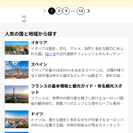
…
1
2
3
12
AD
AD
人気の国と地域から探す
イタリア
イタリアは歴史、文化、グルメ、自然と多彩な魅力にあふ
れた国。
ローマ
の古代遺跡やフィレンツェのルネッサンス
美術、ヴェネツィアの運河など、歴史あるスポットはもち
スペイン
ろん、トスカーナの美しい田園風景やアマルフィ海岸の絶
景など、自然景観も見逃せない。観光の合間には、本場の
イベリア半島のほぼ80％を占めるスペインは、太陽が降り
ピザやパスタなど、絶品のイタリア料理を堪能することも
注ぐ地中海沿岸から雄大なピレネー山脈まで、多彩な自然
できる。朝目覚めてから夜眠るまで、すべての瞬間を楽し
と文化が詰まったヨーロッパ屈指の旅行先だ。多様な地域
フランスの基本情報と観光ガイド・有名観光スポ
ませてくれるイタリアで、忘れられない旅をしてみよう！
文化が根付くこの国では、情熱的なフラメンコ、熱気あふ
なお、新着のイタリア情報は
コンテンツ一覧
を参照してほ
れる闘牛、そして美味しいタパスが生活の一部となってい
ット
しい。
る。首都マドリードの洗練された雰囲気や、バルセロナの
フランスは、世界中の旅行者を魅了し続けるヨーロッパ屈
アートに溢れた街角から、地方では古代ローマ遺跡や中世
指の観光地だ。首都パリのエッフェル塔やルーブル美術館
の城塞都市、穏やかなビーチリゾートまで多彩な表情を見
といった象徴的なスポットから、田舎町の古風な美しさま
せる。地方によって風土や気候が異なるスペインはその個
ドイツ
で、幅広い魅力が詰まっている。華麗な宮殿、歴史的な大
性で訪れる人を魅了する。 なお、新着のスペイン情報は
コ
聖堂、美しいビーチ、そして豊かな自然が、訪れる者を心
ドイツは、豊かな歴史と多彩な文化が交差するヨーロッパ
ンテンツ一覧
を参照してほしい。
から魅了する。また、フランスは美食の国としても知ら
の中心に位置する国。中世の街並みが残るロマンチック街
れ、フランス料理はユネスコ無形文化遺産にも登録されて
道から、未来を先取りするようなモダンな都市まで多様な