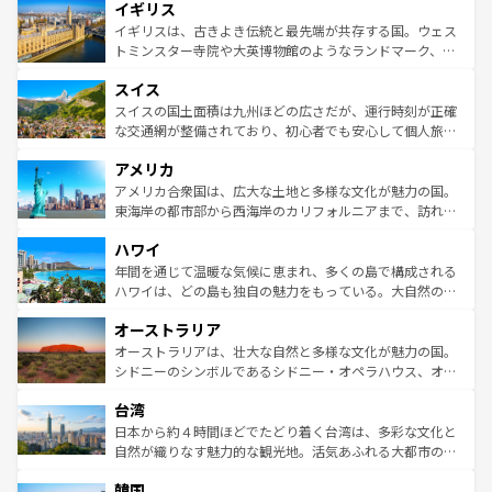
イギリス
いる。シャンパンの発祥地であるランス、プロヴァンスの
顔を持つこの国は、どこを歩いても飽きることがない。ベ
香り高いラベンダー畑など、多彩な楽しみ方が可能だ。さ
ルリンの文化的活気、バイエルン州のアルプスの絶景、そ
イギリスは、古きよき伝統と最先端が共存する国。ウェス
らに、パリ以外の地域にも魅力が溢れており、どの街角に
してライン川沿いのワイン畑といった風景は必見。ビール
トミンスター寺院や大英博物館のようなランドマーク、歴
も豊かな歴史と文化が息づいている。パリ以外の個性あふ
とソーセージを味わいながら地元の人と過ごす楽しい時間
史ある大学都市、美しい丘陵地帯や牧歌的な風景など、エ
れる地方に足を運ぶとそれぞれで全く異なる文化を体験で
スイス
は、お酒好きな人にはぜひ体験してほしい。 なお、新着の
リアごとに異なる魅力がある。また、優雅なアフタヌーン
きるだろう。 なお、新着のフランス情報は
コンテンツ一覧
ドイツ情報は
コンテンツ一覧
を参照してほしい。
ティー、ビール好きにはたまらない英国パブ、サッカー観
スイスの国土面積は九州ほどの広さだが、運行時刻が正確
を参照してほしい。
戦など、本場だからこそできる体験も豊富。イギリスを旅
な交通網が整備されており、初心者でも安心して個人旅行
して楽しみつくそう。 なお、新着のイギリス情報は
コンテ
を楽しめる。日本同様に時刻表どおりの旅が可能だ。中世
アメリカ
ンツ一覧
を参照してほしい。
の建物がそのまま残る町や、スイスならではのユニークな
博物館もあり、アルプス観光だけでなく町歩きも満喫する
アメリカ合衆国は、広大な土地と多様な文化が魅力の国。
ことができる。国民の所得が高いため物価も高いが、旅行
東海岸の都市部から西海岸のカリフォルニアまで、訪れる
者向けの交通パス提供のサービスもあり、うまく活用すれ
場所ごとに異なる風景と体験が待っている。ニューヨーク
ハワイ
ば市内交通費無料で観光を楽しむこともできる。 なお、新
のような巨大都市は、観光、ショッピング、エンターテイ
着のスイス情報は
コンテンツ一覧
を参照してほしい。
ンメントが詰まった刺激的なスポットだ。一方、アメリカ
年間を通じて温暖な気候に恵まれ、多くの島で構成される
西部には大自然が広がり、グランドキャニオンやイエロー
ハワイは、どの島も独自の魅力をもっている。大自然の神
ストーン国立公園といった絶景が堪能できる。さらに、南
秘を感じたいなら、火山が生み出した壮大な景観を誇るハ
オーストラリア
部のニューオーリンズでは、音楽と美食が融合した独特の
ワイ島は見逃せない。また、定番の観光地といえばオアフ
文化が魅力。旅行者はアメリカの各地域で異なる魅力を楽
島だが、静かな自然を求めるならマウイ島やカウアイ島が
オーストラリアは、壮大な自然と多様な文化が魅力の国。
しみながら、その多様性と豊かな歴史を感じることができ
おすすめ。エメラルドグリーンに輝く海をはじめ、豊かな
シドニーのシンボルであるシドニー・オペラハウス、オー
るだろう。車でのロードトリップや列車の旅も、アメリカ
文化や歴史が息づいている。「アロハスピリット」と呼ば
ストラリア東海岸北部に広がる大サンゴ礁地帯グレートバ
ならではの贅沢な旅のスタイルだ。 なお、新着のアメリカ
台湾
れるおもてなしの心で訪れる人々を迎えてくれるハワイの
リアリーフや大陸中央部にそびえるウルル（エアーズロッ
情報は
コンテンツ一覧
を参照してほしい。
人々、おいしいローカルフードやハワイアンミュージッ
ク）、タスマニアの美しい原生林やケアンズの熱帯雨林な
日本から約４時間ほどでたどり着く台湾は、多彩な文化と
ク、伝統的なフラダンスなど、すべてがハワイの魅力を彩
ど、見どころがたくさん。また、カフェやワイン、オージ
自然が織りなす魅力的な観光地。活気あふれる大都市の台
っている。訪れるたびに新しい発見と感動が待っているハ
ービーフなどの食文化も豊かで、美味しいものであふれて
北やノスタルジックな町並みが人気な九份（ジォウフェ
ワイを、存分に味わってほしい。 なお、新着のハワイ情報
韓国
いる。アクティビティも充実しており、サーフィンやダイ
ン）、静ひつな山岳地帯である台湾東部など、都市の喧騒