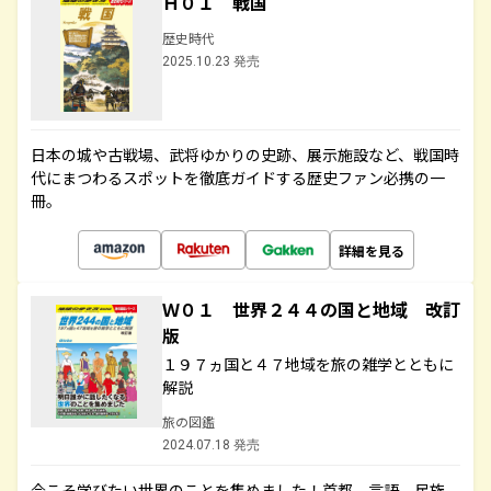
Ｈ０１ 戦国
歴史時代
2025.10.23 発売
日本の城や古戦場、武将ゆかりの史跡、展示施設など、戦国時
代にまつわるスポットを徹底ガイドする歴史ファン必携の一
冊。
詳細を見る
Ｗ０１ 世界２４４の国と地域 改訂
版
１９７ヵ国と４７地域を旅の雑学とともに
解説
旅の図鑑
2024.07.18 発売
今こそ学びたい世界のことを集めました！首都、言語、民族、