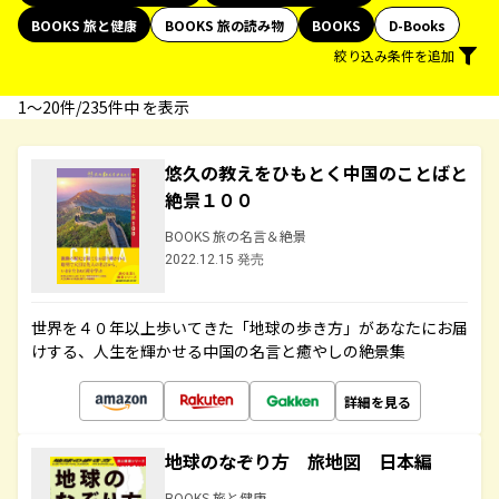
BOOKS 旅と健康
BOOKS 旅の読み物
BOOKS
D-Books
絞り込み条件を追加
1〜20件/235件中 を表示
悠久の教えをひもとく中国のことばと
絶景１００
BOOKS 旅の名言＆絶景
2022.12.15 発売
世界を４０年以上歩いてきた「地球の歩き方」があなたにお届
けする、人生を輝かせる中国の名言と癒やしの絶景集
詳細を見る
地球のなぞり方 旅地図 日本編
BOOKS 旅と健康