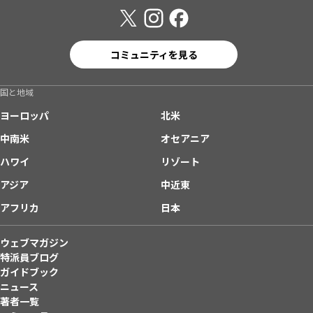
コミュニティを見る
国と地域
ヨーロッパ
北米
中南米
オセアニア
ハワイ
リゾート
アジア
中近東
アフリカ
日本
ウェブマガジン
特派員ブログ
ガイドブック
ニュース
著者一覧