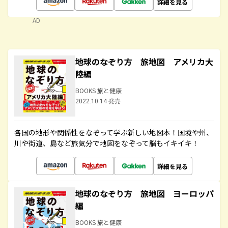
詳細を見る
AD
地球のなぞり方 旅地図 アメリカ大
陸編
BOOKS 旅と健康
2022.10.14 発売
各国の地形や関係性をなぞって学ぶ新しい地図本！国境や州、
川や街道、島など旅気分で地図をなぞって脳もイキイキ！
詳細を見る
地球のなぞり方 旅地図 ヨーロッパ
編
BOOKS 旅と健康