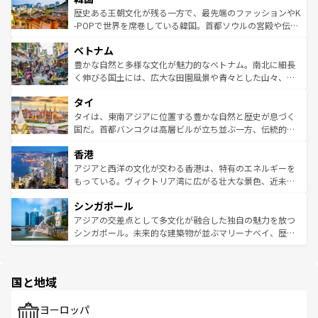
は
コンテンツ一覧
を参照してほしい。
ビング、ハイキングなど、アウトドア好きにはたまらな
と山間の静けさが共存しており、訪れる人に新しい発見と
歴史ある王朝文化が残る一方で、最先端のファッションやK
い。オーストラリアの多彩な魅力を存分に味わいつくそ
驚きをもたらしてくれる。また、奥深い台湾の食文化も魅
-POPで世界を席巻している韓国。首都ソウルの宮殿や伝統
う。 なお、新着のオーストラリア情報は
コンテンツ一覧
を
力で、夜市などの屋台グルメから高級料理、ヘルシーで美
家屋が並ぶエリアでは韓国の歴史と文化に浸ることがで
参照してほしい。
ベトナム
容にもいいと評判のスイーツなど、バラエティ豊かな料理
き、地方に足を延ばせば四季折々の自然美を楽しむことが
が味わえる。 なお、新着の台湾情報は
コンテンツ一覧
を参
できる。そして、キムチや焼肉、絶品のストリートフード
豊かな自然と多様な文化が魅力的なベトナム。南北に細長
照してほしい。
まで、さまざまな韓国料理が待っている。夜には、韓国な
く伸びる国土には、広大な田園風景や青々とした山々、世
らではのナイトライフも堪能できる。あたたかいホスピタ
界遺産に登録された壮大な自然景観が点在し、都市部では
タイ
リティに包まれながら、韓国の多彩な魅力を心ゆくまで味
急速な発展と共に伝統が息づく。ハノイの古い町並みやホ
わってみてほしい。 なお、新着の韓国情報は
コンテンツ一
ーチミン市のフランス統治時代の建物も、独特の雰囲気を
タイは、東南アジアに位置する豊かな自然と歴史が息づく
覧
を参照してほしい。
醸し出している。また、バラエティの豊かさとおいしさで
国だ。首都バンコクは高層ビルが立ち並ぶ一方、伝統的な
世界中の食通を魅了してやまないベトナム料理も魅力のひ
寺院や市場がいたるところに点在し、古きよき文化と現代
香港
とつ。フォーやバインミー、ベトナムコーヒーなどは、ぜ
の活気が交差している。北部ではチェンマイなどの山岳地
ひ現地で味わいたい。どの地域を訪れてもあたたかい人々
帯で自然と触れ合い、南部ではプーケットやクラビの美し
アジアと西洋の文化が交わる香港は、特有のエネルギーを
が旅行者を迎えてくれるので、きっと忘れられない旅にな
いビーチでリゾート気分を楽しむことができる。タイ料理
もっている。ヴィクトリア湾に広がる壮大な景色、近未来
るはずだ。 なお、新着のベトナム情報は
コンテンツ一覧
を
は世界的に有名で、屋台から高級レストランまで味覚を刺
的なアートスポット、そして歴史と現代が融合した町並
参照してほしい。
シンガポール
激する。気候は一年中温暖で、どの季節にも異なる楽しみ
み、どこを訪れても感動するはず。観光スポットが密集し
が待っている。親しみやすいタイの人々、仏教を中心とし
ており、効率よく見どころを回れるのも魅力。息をのむよ
アジアの交差点として多文化が融合した独自の魅力を放つ
た文化、そして多様な観光資源が、訪れる旅人を魅了し続
うな絶景から文化的な体験まで、香港を存分に楽しみ尽く
シンガポール。未来的な建築物が並ぶマリーナベイ、歴史
ける。 なお、新着のタイ情報は
コンテンツ一覧
を参照して
そう。 なお、新着の香港情報は
コンテンツ一覧
を参照して
と伝統を感じられるエスニックタウン、多数の緑豊かな公
ほしい。
ほしい。
園や自然保護区など、自然が調和した近代的な景観と文化
の多様性あふれるカラフルな町は、どこを歩いても新しい
国と地域
発見がある。さらに、治安のよさや充実した公共交通機関
も、旅行者にとっては魅力的なポイント。グルメも豊富
で、ホーカーズは地元の風情を楽しめる外せないスポット
ヨーロッパ