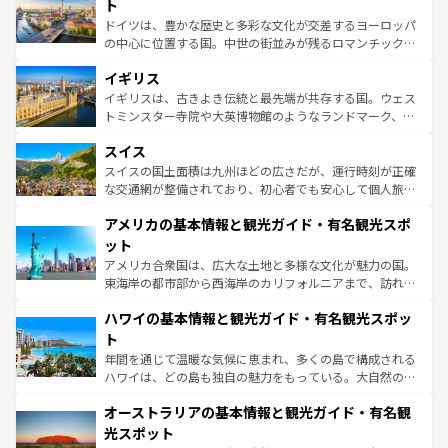
聖堂、美しいビーチ、そして豊かな自然が、訪れる者を心
ト
ンテンツ一覧
を参照してほしい。
から魅了する。また、フランスは美食の国としても知ら
ドイツは、豊かな歴史と多彩な文化が交差するヨーロッパ
れ、フランス料理はユネスコ無形文化遺産にも登録されて
の中心に位置する国。中世の街並みが残るロマンチック街
いる。シャンパンの発祥地であるランス、プロヴァンスの
道から、未来を先取りするようなモダンな都市まで多様な
香り高いラベンダー畑など、多彩な楽しみ方が可能だ。さ
イギリス
顔を持つこの国は、どこを歩いても飽きることがない。ベ
らに、パリ以外の地域にも魅力が溢れており、どの街角に
ルリンの文化的活気、バイエルン州のアルプスの絶景、そ
イギリスは、古きよき伝統と最先端が共存する国。ウェス
も豊かな歴史と文化が息づいている。パリ以外の個性あふ
してライン川沿いのワイン畑といった風景は必見。ビール
トミンスター寺院や大英博物館のようなランドマーク、歴
れる地方に足を運ぶとそれぞれで全く異なる文化を体験で
とソーセージを味わいながら地元の人と過ごす楽しい時間
史ある大学都市、美しい丘陵地帯や牧歌的な風景など、エ
きるだろう。 なお、新着のフランス情報は
コンテンツ一覧
スイス
は、お酒好きな人にはぜひ体験してほしい。 なお、新着の
リアごとに異なる魅力がある。また、優雅なアフタヌーン
を参照してほしい。
ドイツ情報は
コンテンツ一覧
を参照してほしい。
ティー、ビール好きにはたまらない英国パブ、サッカー観
スイスの国土面積は九州ほどの広さだが、運行時刻が正確
戦など、本場だからこそできる体験も豊富。イギリスを旅
な交通網が整備されており、初心者でも安心して個人旅行
して楽しみつくそう。 なお、新着のイギリス情報は
コンテ
を楽しめる。日本同様に時刻表どおりの旅が可能だ。中世
アメリカの基本情報と観光ガイド・有名観光スポ
ンツ一覧
を参照してほしい。
の建物がそのまま残る町や、スイスならではのユニークな
博物館もあり、アルプス観光だけでなく町歩きも満喫する
ット
ことができる。国民の所得が高いため物価も高いが、旅行
アメリカ合衆国は、広大な土地と多様な文化が魅力の国。
者向けの交通パス提供のサービスもあり、うまく活用すれ
東海岸の都市部から西海岸のカリフォルニアまで、訪れる
ば市内交通費無料で観光を楽しむこともできる。 なお、新
場所ごとに異なる風景と体験が待っている。ニューヨーク
着のスイス情報は
コンテンツ一覧
を参照してほしい。
ハワイの基本情報と観光ガイド・有名観光スポッ
のような巨大都市は、観光、ショッピング、エンターテイ
ンメントが詰まった刺激的なスポットだ。一方、アメリカ
ト
西部には大自然が広がり、グランドキャニオンやイエロー
年間を通じて温暖な気候に恵まれ、多くの島で構成される
ストーン国立公園といった絶景が堪能できる。さらに、南
ハワイは、どの島も独自の魅力をもっている。大自然の神
部のニューオーリンズでは、音楽と美食が融合した独特の
秘を感じたいなら、火山が生み出した壮大な景観を誇るハ
文化が魅力。旅行者はアメリカの各地域で異なる魅力を楽
オーストラリアの基本情報と観光ガイド・有名観
ワイ島は見逃せない。また、定番の観光地といえばオアフ
しみながら、その多様性と豊かな歴史を感じることができ
島だが、静かな自然を求めるならマウイ島やカウアイ島が
光スポット
るだろう。車でのロードトリップや列車の旅も、アメリカ