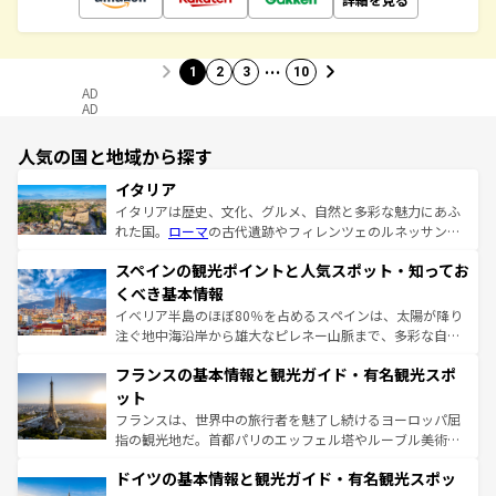
…
1
2
3
10
AD
AD
人気の国と地域から探す
イタリア
イタリアは歴史、文化、グルメ、自然と多彩な魅力にあふ
れた国。
ローマ
の古代遺跡やフィレンツェのルネッサンス
美術、ヴェネツィアの運河など、歴史あるスポットはもち
スペインの観光ポイントと人気スポット・知ってお
ろん、トスカーナの美しい田園風景やアマルフィ海岸の絶
景など、自然景観も見逃せない。観光の合間には、本場の
くべき基本情報
ピザやパスタなど、絶品のイタリア料理を堪能することも
イベリア半島のほぼ80％を占めるスペインは、太陽が降り
できる。朝目覚めてから夜眠るまで、すべての瞬間を楽し
注ぐ地中海沿岸から雄大なピレネー山脈まで、多彩な自然
ませてくれるイタリアで、忘れられない旅をしてみよう！
と文化が詰まったヨーロッパ屈指の旅行先だ。多様な地域
なお、新着のイタリア情報は
コンテンツ一覧
を参照してほ
フランスの基本情報と観光ガイド・有名観光スポ
文化が根付くこの国では、情熱的なフラメンコ、熱気あふ
しい。
れる闘牛、そして美味しいタパスが生活の一部となってい
ット
る。首都マドリードの洗練された雰囲気や、バルセロナの
フランスは、世界中の旅行者を魅了し続けるヨーロッパ屈
アートに溢れた街角から、地方では古代ローマ遺跡や中世
指の観光地だ。首都パリのエッフェル塔やルーブル美術館
の城塞都市、穏やかなビーチリゾートまで多彩な表情を見
といった象徴的なスポットから、田舎町の古風な美しさま
せる。地方によって風土や気候が異なるスペインはその個
ドイツの基本情報と観光ガイド・有名観光スポッ
で、幅広い魅力が詰まっている。華麗な宮殿、歴史的な大
性で訪れる人を魅了する。 なお、新着のスペイン情報は
コ