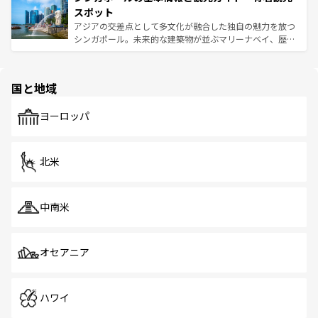
が待っている。親しみやすいタイの人々、仏教を中心とし
ており、効率よく見どころを回れるのも魅力。息をのむよ
スポット
た文化、そして多様な観光資源が、訪れる旅人を魅了し続
うな絶景から文化的な体験まで、香港を存分に楽しみ尽く
アジアの交差点として多文化が融合した独自の魅力を放つ
ける。 なお、新着のタイ情報は
コンテンツ一覧
を参照して
そう。 なお、新着の香港情報は
コンテンツ一覧
を参照して
シンガポール。未来的な建築物が並ぶマリーナベイ、歴史
ほしい。
ほしい。
と伝統を感じられるエスニックタウン、多数の緑豊かな公
園や自然保護区など、自然が調和した近代的な景観と文化
の多様性あふれるカラフルな町は、どこを歩いても新しい
国と地域
発見がある。さらに、治安のよさや充実した公共交通機関
も、旅行者にとっては魅力的なポイント。グルメも豊富
で、ホーカーズは地元の風情を楽しめる外せないスポット
ヨーロッパ
だ。訪れる人を飽きさせないシンガポールで、多様な魅力
を体感しよう。 なお、新着のシンガポール情報は
コンテン
ツ一覧
を参照してほしい。
北米
中南米
オセアニア
ハワイ