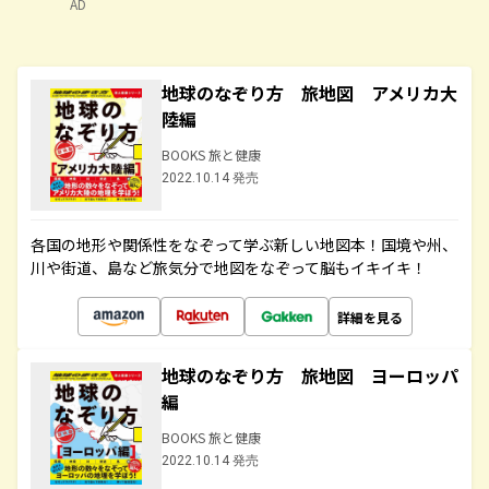
AD
地球のなぞり方 旅地図 アメリカ大
陸編
BOOKS 旅と健康
2022.10.14 発売
各国の地形や関係性をなぞって学ぶ新しい地図本！国境や州、
川や街道、島など旅気分で地図をなぞって脳もイキイキ！
詳細を見る
地球のなぞり方 旅地図 ヨーロッパ
編
BOOKS 旅と健康
2022.10.14 発売