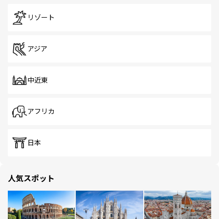
リゾート
アジア
中近東
アフリカ
日本
人気スポット