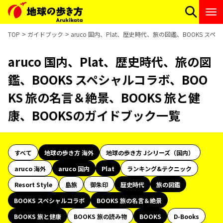
TOP
ガイドブック
aruco 国内、Plat、歴史時代、旅の図鑑、BOOKS ス
aruco 国内、Plat、歴史時代、旅の図
鑑、BOOKS スペシャルコラボ、BOO
KS 旅の名言＆絶景、BOOKS 旅と健
康、BOOKSのガイドブック一覧
すべて
地球の歩き方 海外
地球の歩き方 Jシリーズ（国内）
aruco 海外
aruco 国内
Plat
ランキング&テクニック
Resort Style
島旅
御朱印
歴史時代
旅の図鑑
BOOKS スペシャルコラボ
BOOKS 旅の名言＆絶景
BOOKS 旅と健康
BOOKS 旅の読み物
BOOKS
D-Books