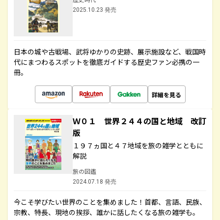
2025.10.23 発売
日本の城や古戦場、武将ゆかりの史跡、展示施設など、戦国時
代にまつわるスポットを徹底ガイドする歴史ファン必携の一
冊。
詳細を見る
Ｗ０１ 世界２４４の国と地域 改訂
版
１９７ヵ国と４７地域を旅の雑学とともに
解説
旅の図鑑
2024.07.18 発売
今こそ学びたい世界のことを集めました！首都、言語、民族、
宗教、特長、現地の挨拶、誰かに話したくなる旅の雑学も。