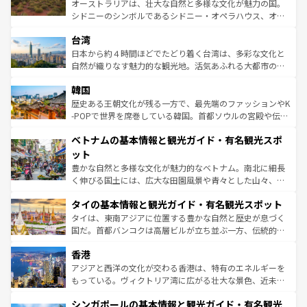
おすすめ。エメラルドグリーンに輝く海をはじめ、豊かな
オーストラリアは、壮大な自然と多様な文化が魅力の国。
ならではの贅沢な旅のスタイルだ。 なお、新着のアメリカ
文化や歴史が息づいている。「アロハスピリット」と呼ば
シドニーのシンボルであるシドニー・オペラハウス、オー
情報は
コンテンツ一覧
を参照してほしい。
れるおもてなしの心で訪れる人々を迎えてくれるハワイの
ストラリア東海岸北部に広がる大サンゴ礁地帯グレートバ
人々、おいしいローカルフードやハワイアンミュージッ
台湾
リアリーフや大陸中央部にそびえるウルル（エアーズロッ
ク、伝統的なフラダンスなど、すべてがハワイの魅力を彩
ク）、タスマニアの美しい原生林やケアンズの熱帯雨林な
日本から約４時間ほどでたどり着く台湾は、多彩な文化と
っている。訪れるたびに新しい発見と感動が待っているハ
ど、見どころがたくさん。また、カフェやワイン、オージ
自然が織りなす魅力的な観光地。活気あふれる大都市の台
ワイを、存分に味わってほしい。 なお、新着のハワイ情報
ービーフなどの食文化も豊かで、美味しいものであふれて
北やノスタルジックな町並みが人気な九份（ジォウフェ
は
コンテンツ一覧
を参照してほしい。
韓国
いる。アクティビティも充実しており、サーフィンやダイ
ン）、静ひつな山岳地帯である台湾東部など、都市の喧騒
ビング、ハイキングなど、アウトドア好きにはたまらな
と山間の静けさが共存しており、訪れる人に新しい発見と
歴史ある王朝文化が残る一方で、最先端のファッションやK
い。オーストラリアの多彩な魅力を存分に味わいつくそ
驚きをもたらしてくれる。また、奥深い台湾の食文化も魅
-POPで世界を席巻している韓国。首都ソウルの宮殿や伝統
う。 なお、新着のオーストラリア情報は
コンテンツ一覧
を
力で、夜市などの屋台グルメから高級料理、ヘルシーで美
家屋が並ぶエリアでは韓国の歴史と文化に浸ることがで
参照してほしい。
ベトナムの基本情報と観光ガイド・有名観光スポ
容にもいいと評判のスイーツなど、バラエティ豊かな料理
き、地方に足を延ばせば四季折々の自然美を楽しむことが
が味わえる。 なお、新着の台湾情報は
コンテンツ一覧
を参
できる。そして、キムチや焼肉、絶品のストリートフード
ット
照してほしい。
まで、さまざまな韓国料理が待っている。夜には、韓国な
豊かな自然と多様な文化が魅力的なベトナム。南北に細長
らではのナイトライフも堪能できる。あたたかいホスピタ
く伸びる国土には、広大な田園風景や青々とした山々、世
リティに包まれながら、韓国の多彩な魅力を心ゆくまで味
界遺産に登録された壮大な自然景観が点在し、都市部では
わってみてほしい。 なお、新着の韓国情報は
コンテンツ一
タイの基本情報と観光ガイド・有名観光スポット
急速な発展と共に伝統が息づく。ハノイの古い町並みやホ
覧
を参照してほしい。
ーチミン市のフランス統治時代の建物も、独特の雰囲気を
タイは、東南アジアに位置する豊かな自然と歴史が息づく
醸し出している。また、バラエティの豊かさとおいしさで
国だ。首都バンコクは高層ビルが立ち並ぶ一方、伝統的な
世界中の食通を魅了してやまないベトナム料理も魅力のひ
寺院や市場がいたるところに点在し、古きよき文化と現代
香港
とつ。フォーやバインミー、ベトナムコーヒーなどは、ぜ
の活気が交差している。北部ではチェンマイなどの山岳地
ひ現地で味わいたい。どの地域を訪れてもあたたかい人々
帯で自然と触れ合い、南部ではプーケットやクラビの美し
アジアと西洋の文化が交わる香港は、特有のエネルギーを
が旅行者を迎えてくれるので、きっと忘れられない旅にな
いビーチでリゾート気分を楽しむことができる。タイ料理
もっている。ヴィクトリア湾に広がる壮大な景色、近未来
るはずだ。 なお、新着のベトナム情報は
コンテンツ一覧
を
は世界的に有名で、屋台から高級レストランまで味覚を刺
的なアートスポット、そして歴史と現代が融合した町並
参照してほしい。
シンガポールの基本情報と観光ガイド・有名観光
激する。気候は一年中温暖で、どの季節にも異なる楽しみ
み、どこを訪れても感動するはず。観光スポットが密集し