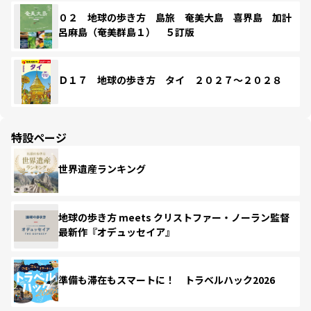
０２ 地球の歩き方 島旅 奄美大島 喜界島 加計
呂麻島（奄美群島１） ５訂版
Ｄ１７ 地球の歩き方 タイ ２０２７～２０２８
特設ページ
世界遺産ランキング
地球の歩き方 meets クリストファー・ノーラン監督
最新作『オデュッセイア』
準備も滞在もスマートに！ トラベルハック2026