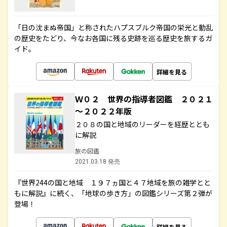
「日の沈まぬ帝国」と称されたハプスブルク帝国の栄光と動乱
の歴史をたどり、今なお各国に残る史跡を巡る歴史を旅するガ
イド。
詳細を見る
Ｗ０２ 世界の指導者図鑑 ２０２１
～２０２２年版
２０８の国と地域のリーダーを経歴ととも
に解説
旅の図鑑
2021.03.18 発売
『世界244の国と地域 １９７ヵ国と４７地域を旅の雑学とと
もに解説』に続く、「地球の歩き方」の図鑑シリーズ第２弾が
登場！
詳細を見る