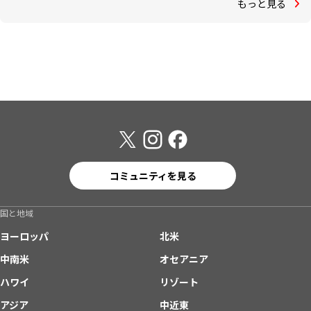
もっと見る
コミュニティを見る
国と地域
ヨーロッパ
北米
中南米
オセアニア
ハワイ
リゾート
アジア
中近東