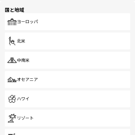
の多様性あふれるカラフルな町は、どこを歩いても新しい
国と地域
発見がある。さらに、治安のよさや充実した公共交通機関
も、旅行者にとっては魅力的なポイント。グルメも豊富
で、ホーカーズは地元の風情を楽しめる外せないスポット
ヨーロッパ
だ。訪れる人を飽きさせないシンガポールで、多様な魅力
を体感しよう。 なお、新着のシンガポール情報は
コンテン
ツ一覧
を参照してほしい。
北米
中南米
オセアニア
ハワイ
リゾート