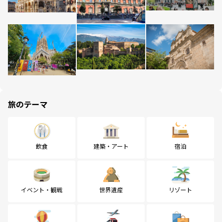
旅のテーマ
飲食
建築・アート
宿泊
イベント・観戦
世界遺産
リゾート