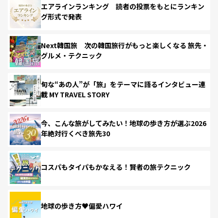
エアラインランキング 読者の投票をもとにランキン
グ形式で発表
Next韓国旅 次の韓国旅行がもっと楽しくなる 旅先・
グルメ・テクニック
旬な“あの人”が「旅」をテーマに語るインタビュー連
載 MY TRAVEL STORY
今、こんな旅がしてみたい！地球の歩き方が選ぶ2026
年絶対行くべき旅先30
コスパもタイパもかなえる！賢者の旅テクニック
地球の歩き方♥偏愛ハワイ