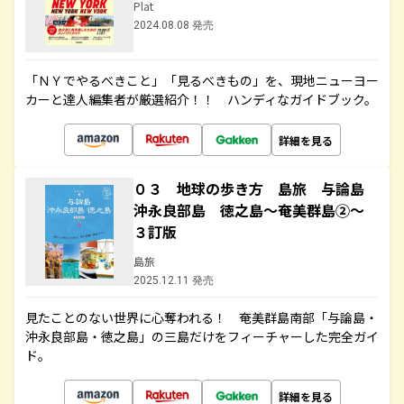
Plat
2024.08.08 発売
「ＮＹでやるべきこと」「見るべきもの」を、現地ニューヨー
カーと達人編集者が厳選紹介！！ ハンディなガイドブック。
詳細を見る
０３ 地球の歩き方 島旅 与論島
沖永良部島 徳之島～奄美群島②～
３訂版
島旅
2025.12.11 発売
見たことのない世界に心奪われる！ 奄美群島南部「与論島・
沖永良部島・徳之島」の三島だけをフィーチャーした完全ガイ
ド。
詳細を見る