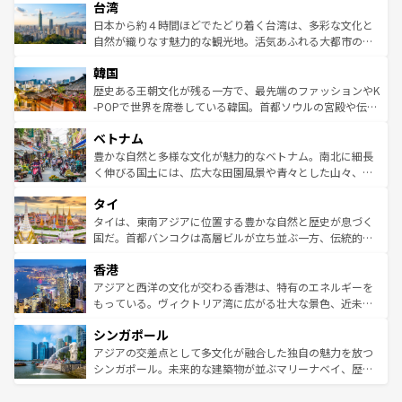
情報は
コンテンツ一覧
を参照してほしい。
人々、おいしいローカルフードやハワイアンミュージッ
台湾
リアリーフや大陸中央部にそびえるウルル（エアーズロッ
ク、伝統的なフラダンスなど、すべてがハワイの魅力を彩
ク）、タスマニアの美しい原生林やケアンズの熱帯雨林な
日本から約４時間ほどでたどり着く台湾は、多彩な文化と
っている。訪れるたびに新しい発見と感動が待っているハ
ど、見どころがたくさん。また、カフェやワイン、オージ
自然が織りなす魅力的な観光地。活気あふれる大都市の台
ワイを、存分に味わってほしい。 なお、新着のハワイ情報
ービーフなどの食文化も豊かで、美味しいものであふれて
北やノスタルジックな町並みが人気な九份（ジォウフェ
は
コンテンツ一覧
を参照してほしい。
韓国
いる。アクティビティも充実しており、サーフィンやダイ
ン）、静ひつな山岳地帯である台湾東部など、都市の喧騒
ビング、ハイキングなど、アウトドア好きにはたまらな
と山間の静けさが共存しており、訪れる人に新しい発見と
歴史ある王朝文化が残る一方で、最先端のファッションやK
い。オーストラリアの多彩な魅力を存分に味わいつくそ
驚きをもたらしてくれる。また、奥深い台湾の食文化も魅
-POPで世界を席巻している韓国。首都ソウルの宮殿や伝統
う。 なお、新着のオーストラリア情報は
コンテンツ一覧
を
力で、夜市などの屋台グルメから高級料理、ヘルシーで美
家屋が並ぶエリアでは韓国の歴史と文化に浸ることがで
参照してほしい。
ベトナム
容にもいいと評判のスイーツなど、バラエティ豊かな料理
き、地方に足を延ばせば四季折々の自然美を楽しむことが
が味わえる。 なお、新着の台湾情報は
コンテンツ一覧
を参
できる。そして、キムチや焼肉、絶品のストリートフード
豊かな自然と多様な文化が魅力的なベトナム。南北に細長
照してほしい。
まで、さまざまな韓国料理が待っている。夜には、韓国な
く伸びる国土には、広大な田園風景や青々とした山々、世
らではのナイトライフも堪能できる。あたたかいホスピタ
界遺産に登録された壮大な自然景観が点在し、都市部では
タイ
リティに包まれながら、韓国の多彩な魅力を心ゆくまで味
急速な発展と共に伝統が息づく。ハノイの古い町並みやホ
わってみてほしい。 なお、新着の韓国情報は
コンテンツ一
ーチミン市のフランス統治時代の建物も、独特の雰囲気を
タイは、東南アジアに位置する豊かな自然と歴史が息づく
覧
を参照してほしい。
醸し出している。また、バラエティの豊かさとおいしさで
国だ。首都バンコクは高層ビルが立ち並ぶ一方、伝統的な
世界中の食通を魅了してやまないベトナム料理も魅力のひ
寺院や市場がいたるところに点在し、古きよき文化と現代
香港
とつ。フォーやバインミー、ベトナムコーヒーなどは、ぜ
の活気が交差している。北部ではチェンマイなどの山岳地
ひ現地で味わいたい。どの地域を訪れてもあたたかい人々
帯で自然と触れ合い、南部ではプーケットやクラビの美し
アジアと西洋の文化が交わる香港は、特有のエネルギーを
が旅行者を迎えてくれるので、きっと忘れられない旅にな
いビーチでリゾート気分を楽しむことができる。タイ料理
もっている。ヴィクトリア湾に広がる壮大な景色、近未来
るはずだ。 なお、新着のベトナム情報は
コンテンツ一覧
を
は世界的に有名で、屋台から高級レストランまで味覚を刺
的なアートスポット、そして歴史と現代が融合した町並
参照してほしい。
シンガポール
激する。気候は一年中温暖で、どの季節にも異なる楽しみ
み、どこを訪れても感動するはず。観光スポットが密集し
が待っている。親しみやすいタイの人々、仏教を中心とし
ており、効率よく見どころを回れるのも魅力。息をのむよ
アジアの交差点として多文化が融合した独自の魅力を放つ
た文化、そして多様な観光資源が、訪れる旅人を魅了し続
うな絶景から文化的な体験まで、香港を存分に楽しみ尽く
シンガポール。未来的な建築物が並ぶマリーナベイ、歴史
ける。 なお、新着のタイ情報は
コンテンツ一覧
を参照して
そう。 なお、新着の香港情報は
コンテンツ一覧
を参照して
と伝統を感じられるエスニックタウン、多数の緑豊かな公
ほしい。
ほしい。
園や自然保護区など、自然が調和した近代的な景観と文化