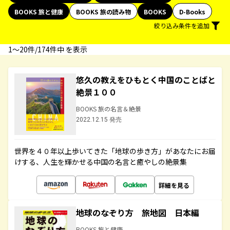
BOOKS 旅と健康
BOOKS 旅の読み物
BOOKS
D-Books
絞り込み条件を追加
1〜20件/174件中 を表示
悠久の教えをひもとく中国のことばと
絶景１００
BOOKS 旅の名言＆絶景
2022.12.15 発売
世界を４０年以上歩いてきた「地球の歩き方」があなたにお届
けする、人生を輝かせる中国の名言と癒やしの絶景集
詳細を見る
地球のなぞり方 旅地図 日本編
BOOKS 旅と健康