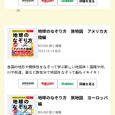
詳細を見る
AD
地球のなぞり方 旅地図 アメリカ大
陸編
BOOKS 旅と健康
2022.10.14 発売
各国の地形や関係性をなぞって学ぶ新しい地図本！国境や州、
川や街道、島など旅気分で地図をなぞって脳もイキイキ！
詳細を見る
地球のなぞり方 旅地図 ヨーロッパ
編
BOOKS 旅と健康