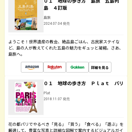
０１ 地球の歩き方 島旅 五島列
島 ４訂版
島旅
2024.07.04 発売
ようこそ！世界遺産の教会、絶品島ごはん、古民家ステイな
ど、島の人が教えてくれた五島の魅力をギュッと凝縮。さあ、
島旅へ。
詳細を見る
０１ 地球の歩き方 Ｐｌａｔ パリ
Plat
2018.11.07 発売
花の都パリでやるべき「見る」「買う」「食べる」「遊ぶ」を
厳選して、豊富な写真と詳細な図解で案内するビジュアルガイ