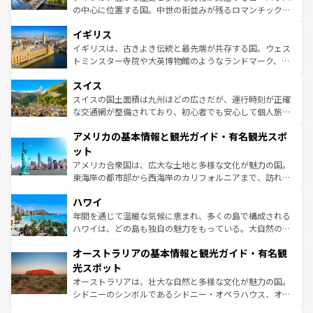
れ、フランス料理はユネスコ無形文化遺産にも登録されて
の中心に位置する国。中世の街並みが残るロマンチック街
いる。シャンパンの発祥地であるランス、プロヴァンスの
道から、未来を先取りするようなモダンな都市まで多様な
香り高いラベンダー畑など、多彩な楽しみ方が可能だ。さ
イギリス
顔を持つこの国は、どこを歩いても飽きることがない。ベ
らに、パリ以外の地域にも魅力が溢れており、どの街角に
ルリンの文化的活気、バイエルン州のアルプスの絶景、そ
イギリスは、古きよき伝統と最先端が共存する国。ウェス
も豊かな歴史と文化が息づいている。パリ以外の個性あふ
してライン川沿いのワイン畑といった風景は必見。ビール
トミンスター寺院や大英博物館のようなランドマーク、歴
れる地方に足を運ぶとそれぞれで全く異なる文化を体験で
とソーセージを味わいながら地元の人と過ごす楽しい時間
史ある大学都市、美しい丘陵地帯や牧歌的な風景など、エ
きるだろう。 なお、新着のフランス情報は
コンテンツ一覧
スイス
は、お酒好きな人にはぜひ体験してほしい。 なお、新着の
リアごとに異なる魅力がある。また、優雅なアフタヌーン
を参照してほしい。
ドイツ情報は
コンテンツ一覧
を参照してほしい。
ティー、ビール好きにはたまらない英国パブ、サッカー観
スイスの国土面積は九州ほどの広さだが、運行時刻が正確
戦など、本場だからこそできる体験も豊富。イギリスを旅
な交通網が整備されており、初心者でも安心して個人旅行
して楽しみつくそう。 なお、新着のイギリス情報は
コンテ
を楽しめる。日本同様に時刻表どおりの旅が可能だ。中世
アメリカの基本情報と観光ガイド・有名観光スポ
ンツ一覧
を参照してほしい。
の建物がそのまま残る町や、スイスならではのユニークな
博物館もあり、アルプス観光だけでなく町歩きも満喫する
ット
ことができる。国民の所得が高いため物価も高いが、旅行
アメリカ合衆国は、広大な土地と多様な文化が魅力の国。
者向けの交通パス提供のサービスもあり、うまく活用すれ
東海岸の都市部から西海岸のカリフォルニアまで、訪れる
ば市内交通費無料で観光を楽しむこともできる。 なお、新
場所ごとに異なる風景と体験が待っている。ニューヨーク
着のスイス情報は
コンテンツ一覧
を参照してほしい。
ハワイ
のような巨大都市は、観光、ショッピング、エンターテイ
ンメントが詰まった刺激的なスポットだ。一方、アメリカ
年間を通じて温暖な気候に恵まれ、多くの島で構成される
西部には大自然が広がり、グランドキャニオンやイエロー
ハワイは、どの島も独自の魅力をもっている。大自然の神
ストーン国立公園といった絶景が堪能できる。さらに、南
秘を感じたいなら、火山が生み出した壮大な景観を誇るハ
オーストラリアの基本情報と観光ガイド・有名観
部のニューオーリンズでは、音楽と美食が融合した独特の
ワイ島は見逃せない。また、定番の観光地といえばオアフ
文化が魅力。旅行者はアメリカの各地域で異なる魅力を楽
島だが、静かな自然を求めるならマウイ島やカウアイ島が
光スポット
しみながら、その多様性と豊かな歴史を感じることができ
おすすめ。エメラルドグリーンに輝く海をはじめ、豊かな
オーストラリアは、壮大な自然と多様な文化が魅力の国。
るだろう。車でのロードトリップや列車の旅も、アメリカ
文化や歴史が息づいている。「アロハスピリット」と呼ば
シドニーのシンボルであるシドニー・オペラハウス、オー
ならではの贅沢な旅のスタイルだ。 なお、新着のアメリカ
れるおもてなしの心で訪れる人々を迎えてくれるハワイの
ストラリア東海岸北部に広がる大サンゴ礁地帯グレートバ