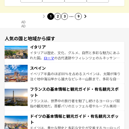
…
1
2
3
9
AD
AD
人気の国と地域から探す
イタリア
イタリアは歴史、文化、グルメ、自然と多彩な魅力にあふ
れた国。
ローマ
の古代遺跡やフィレンツェのルネッサンス
美術、ヴェネツィアの運河など、歴史あるスポットはもち
スペイン
ろん、トスカーナの美しい田園風景やアマルフィ海岸の絶
景など、自然景観も見逃せない。観光の合間には、本場の
イベリア半島のほぼ80％を占めるスペインは、太陽が降り
ピザやパスタなど、絶品のイタリア料理を堪能することも
注ぐ地中海沿岸から雄大なピレネー山脈まで、多彩な自然
できる。朝目覚めてから夜眠るまで、すべての瞬間を楽し
と文化が詰まったヨーロッパ屈指の旅行先だ。多様な地域
フランスの基本情報と観光ガイド・有名観光スポ
ませてくれるイタリアで、忘れられない旅をしてみよう！
文化が根付くこの国では、情熱的なフラメンコ、熱気あふ
なお、新着のイタリア情報は
コンテンツ一覧
を参照してほ
れる闘牛、そして美味しいタパスが生活の一部となってい
ット
しい。
る。首都マドリードの洗練された雰囲気や、バルセロナの
フランスは、世界中の旅行者を魅了し続けるヨーロッパ屈
アートに溢れた街角から、地方では古代ローマ遺跡や中世
指の観光地だ。首都パリのエッフェル塔やルーブル美術館
の城塞都市、穏やかなビーチリゾートまで多彩な表情を見
といった象徴的なスポットから、田舎町の古風な美しさま
せる。地方によって風土や気候が異なるスペインはその個
ドイツの基本情報と観光ガイド・有名観光スポッ
で、幅広い魅力が詰まっている。華麗な宮殿、歴史的な大
性で訪れる人を魅了する。 なお、新着のスペイン情報は
コ
聖堂、美しいビーチ、そして豊かな自然が、訪れる者を心
ト
ンテンツ一覧
を参照してほしい。
から魅了する。また、フランスは美食の国としても知ら
ドイツは、豊かな歴史と多彩な文化が交差するヨーロッパ