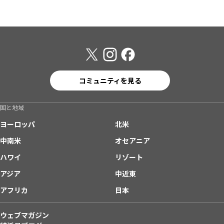
コミュニティを見る
国と地域
ヨーロッパ
北米
中南米
オセアニア
ハワイ
リゾート
アジア
中近東
アフリカ
日本
ウェブマガジン