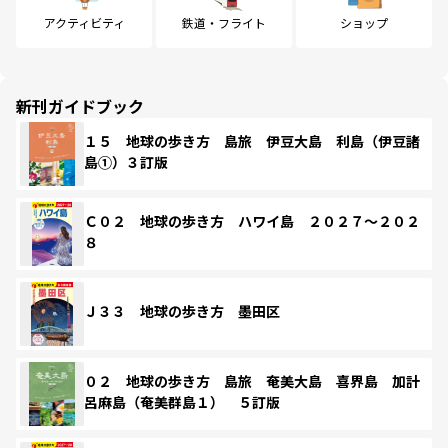
アクティビティ
鉄道・フライト
ショップ
新刊ガイドブック
１５ 地球の歩き方 島旅 伊豆大島 利島（伊豆諸
島①）３訂版
Ｃ０２ 地球の歩き方 ハワイ島 ２０２７～２０２
８
Ｊ３３ 地球の歩き方 墨田区
０２ 地球の歩き方 島旅 奄美大島 喜界島 加計
呂麻島（奄美群島１） ５訂版