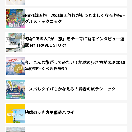
Next韓国旅 次の韓国旅行がもっと楽しくなる 旅先・
グルメ・テクニック
旬な“あの人”が「旅」をテーマに語るインタビュー連
載 MY TRAVEL STORY
今、こんな旅がしてみたい！地球の歩き方が選ぶ2026
年絶対行くべき旅先30
コスパもタイパもかなえる！賢者の旅テクニック
地球の歩き方♥偏愛ハワイ