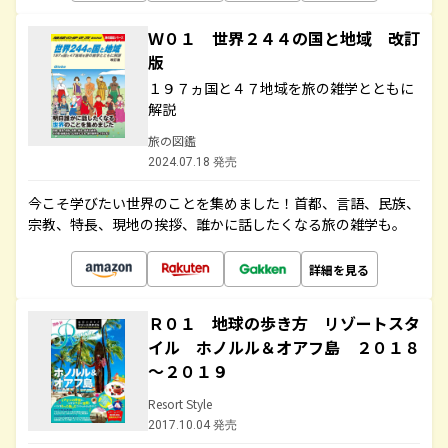
Ｗ０１ 世界２４４の国と地域 改訂
版
１９７ヵ国と４７地域を旅の雑学とともに
解説
旅の図鑑
2024.07.18 発売
今こそ学びたい世界のことを集めました！首都、言語、民族、
宗教、特長、現地の挨拶、誰かに話したくなる旅の雑学も。
詳細を見る
Ｒ０１ 地球の歩き方 リゾートスタ
イル ホノルル＆オアフ島 ２０１８
～２０１９
Resort Style
2017.10.04 発売