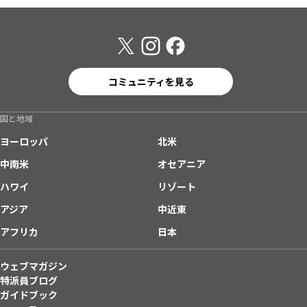
コミュニティを見る
国と地域
ヨーロッパ
北米
中南米
オセアニア
ハワイ
リゾート
アジア
中近東
アフリカ
日本
ウェブマガジン
特派員ブログ
ガイドブック