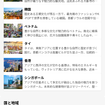
ク、伝統的なフラダンスなど、すべてがハワイの魅力を彩
ど、見どころがたくさん。また、カフェやワイン、オージ
自然が織りなす魅力的な観光地。活気あふれる大都市の台
っている。訪れるたびに新しい発見と感動が待っているハ
ービーフなどの食文化も豊かで、美味しいものであふれて
北やノスタルジックな町並みが人気な九份（ジォウフェ
ワイを、存分に味わってほしい。 なお、新着のハワイ情報
韓国
いる。アクティビティも充実しており、サーフィンやダイ
ン）、静ひつな山岳地帯である台湾東部など、都市の喧騒
は
コンテンツ一覧
を参照してほしい。
ビング、ハイキングなど、アウトドア好きにはたまらな
と山間の静けさが共存しており、訪れる人に新しい発見と
歴史ある王朝文化が残る一方で、最先端のファッションやK
い。オーストラリアの多彩な魅力を存分に味わいつくそ
驚きをもたらしてくれる。また、奥深い台湾の食文化も魅
-POPで世界を席巻している韓国。首都ソウルの宮殿や伝統
う。 なお、新着のオーストラリア情報は
コンテンツ一覧
を
力で、夜市などの屋台グルメから高級料理、ヘルシーで美
家屋が並ぶエリアでは韓国の歴史と文化に浸ることがで
参照してほしい。
ベトナム
容にもいいと評判のスイーツなど、バラエティ豊かな料理
き、地方に足を延ばせば四季折々の自然美を楽しむことが
が味わえる。 なお、新着の台湾情報は
コンテンツ一覧
を参
できる。そして、キムチや焼肉、絶品のストリートフード
豊かな自然と多様な文化が魅力的なベトナム。南北に細長
照してほしい。
まで、さまざまな韓国料理が待っている。夜には、韓国な
く伸びる国土には、広大な田園風景や青々とした山々、世
らではのナイトライフも堪能できる。あたたかいホスピタ
界遺産に登録された壮大な自然景観が点在し、都市部では
タイ
リティに包まれながら、韓国の多彩な魅力を心ゆくまで味
急速な発展と共に伝統が息づく。ハノイの古い町並みやホ
わってみてほしい。 なお、新着の韓国情報は
コンテンツ一
ーチミン市のフランス統治時代の建物も、独特の雰囲気を
タイは、東南アジアに位置する豊かな自然と歴史が息づく
覧
を参照してほしい。
醸し出している。また、バラエティの豊かさとおいしさで
国だ。首都バンコクは高層ビルが立ち並ぶ一方、伝統的な
世界中の食通を魅了してやまないベトナム料理も魅力のひ
寺院や市場がいたるところに点在し、古きよき文化と現代
香港
とつ。フォーやバインミー、ベトナムコーヒーなどは、ぜ
の活気が交差している。北部ではチェンマイなどの山岳地
ひ現地で味わいたい。どの地域を訪れてもあたたかい人々
帯で自然と触れ合い、南部ではプーケットやクラビの美し
アジアと西洋の文化が交わる香港は、特有のエネルギーを
が旅行者を迎えてくれるので、きっと忘れられない旅にな
いビーチでリゾート気分を楽しむことができる。タイ料理
もっている。ヴィクトリア湾に広がる壮大な景色、近未来
るはずだ。 なお、新着のベトナム情報は
コンテンツ一覧
を
は世界的に有名で、屋台から高級レストランまで味覚を刺
的なアートスポット、そして歴史と現代が融合した町並
参照してほしい。
シンガポール
激する。気候は一年中温暖で、どの季節にも異なる楽しみ
み、どこを訪れても感動するはず。観光スポットが密集し
が待っている。親しみやすいタイの人々、仏教を中心とし
ており、効率よく見どころを回れるのも魅力。息をのむよ
アジアの交差点として多文化が融合した独自の魅力を放つ
た文化、そして多様な観光資源が、訪れる旅人を魅了し続
うな絶景から文化的な体験まで、香港を存分に楽しみ尽く
シンガポール。未来的な建築物が並ぶマリーナベイ、歴史
ける。 なお、新着のタイ情報は
コンテンツ一覧
を参照して
そう。 なお、新着の香港情報は
コンテンツ一覧
を参照して
と伝統を感じられるエスニックタウン、多数の緑豊かな公
ほしい。
ほしい。
園や自然保護区など、自然が調和した近代的な景観と文化
の多様性あふれるカラフルな町は、どこを歩いても新しい
国と地域
発見がある。さらに、治安のよさや充実した公共交通機関