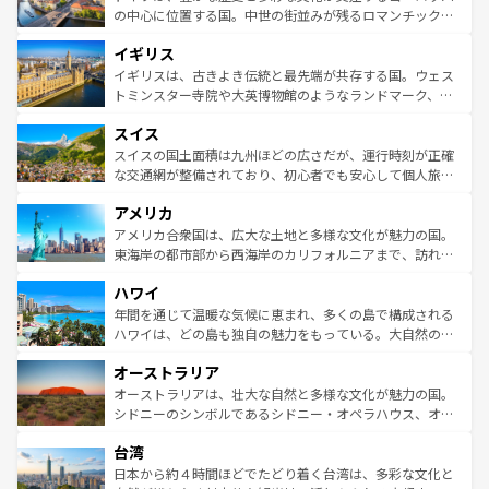
ンテンツ一覧
を参照してほしい。
から魅了する。また、フランスは美食の国としても知ら
の中心に位置する国。中世の街並みが残るロマンチック街
れ、フランス料理はユネスコ無形文化遺産にも登録されて
道から、未来を先取りするようなモダンな都市まで多様な
イギリス
いる。シャンパンの発祥地であるランス、プロヴァンスの
顔を持つこの国は、どこを歩いても飽きることがない。ベ
香り高いラベンダー畑など、多彩な楽しみ方が可能だ。さ
ルリンの文化的活気、バイエルン州のアルプスの絶景、そ
イギリスは、古きよき伝統と最先端が共存する国。ウェス
らに、パリ以外の地域にも魅力が溢れており、どの街角に
してライン川沿いのワイン畑といった風景は必見。ビール
トミンスター寺院や大英博物館のようなランドマーク、歴
も豊かな歴史と文化が息づいている。パリ以外の個性あふ
とソーセージを味わいながら地元の人と過ごす楽しい時間
史ある大学都市、美しい丘陵地帯や牧歌的な風景など、エ
れる地方に足を運ぶとそれぞれで全く異なる文化を体験で
スイス
は、お酒好きな人にはぜひ体験してほしい。 なお、新着の
リアごとに異なる魅力がある。また、優雅なアフタヌーン
きるだろう。 なお、新着のフランス情報は
コンテンツ一覧
ドイツ情報は
コンテンツ一覧
を参照してほしい。
ティー、ビール好きにはたまらない英国パブ、サッカー観
スイスの国土面積は九州ほどの広さだが、運行時刻が正確
を参照してほしい。
戦など、本場だからこそできる体験も豊富。イギリスを旅
な交通網が整備されており、初心者でも安心して個人旅行
して楽しみつくそう。 なお、新着のイギリス情報は
コンテ
を楽しめる。日本同様に時刻表どおりの旅が可能だ。中世
アメリカ
ンツ一覧
を参照してほしい。
の建物がそのまま残る町や、スイスならではのユニークな
博物館もあり、アルプス観光だけでなく町歩きも満喫する
アメリカ合衆国は、広大な土地と多様な文化が魅力の国。
ことができる。国民の所得が高いため物価も高いが、旅行
東海岸の都市部から西海岸のカリフォルニアまで、訪れる
者向けの交通パス提供のサービスもあり、うまく活用すれ
場所ごとに異なる風景と体験が待っている。ニューヨーク
ハワイ
ば市内交通費無料で観光を楽しむこともできる。 なお、新
のような巨大都市は、観光、ショッピング、エンターテイ
着のスイス情報は
コンテンツ一覧
を参照してほしい。
ンメントが詰まった刺激的なスポットだ。一方、アメリカ
年間を通じて温暖な気候に恵まれ、多くの島で構成される
西部には大自然が広がり、グランドキャニオンやイエロー
ハワイは、どの島も独自の魅力をもっている。大自然の神
ストーン国立公園といった絶景が堪能できる。さらに、南
秘を感じたいなら、火山が生み出した壮大な景観を誇るハ
オーストラリア
部のニューオーリンズでは、音楽と美食が融合した独特の
ワイ島は見逃せない。また、定番の観光地といえばオアフ
文化が魅力。旅行者はアメリカの各地域で異なる魅力を楽
島だが、静かな自然を求めるならマウイ島やカウアイ島が
オーストラリアは、壮大な自然と多様な文化が魅力の国。
しみながら、その多様性と豊かな歴史を感じることができ
おすすめ。エメラルドグリーンに輝く海をはじめ、豊かな
シドニーのシンボルであるシドニー・オペラハウス、オー
るだろう。車でのロードトリップや列車の旅も、アメリカ
文化や歴史が息づいている。「アロハスピリット」と呼ば
ストラリア東海岸北部に広がる大サンゴ礁地帯グレートバ
ならではの贅沢な旅のスタイルだ。 なお、新着のアメリカ
台湾
れるおもてなしの心で訪れる人々を迎えてくれるハワイの
リアリーフや大陸中央部にそびえるウルル（エアーズロッ
情報は
コンテンツ一覧
を参照してほしい。
人々、おいしいローカルフードやハワイアンミュージッ
ク）、タスマニアの美しい原生林やケアンズの熱帯雨林な
日本から約４時間ほどでたどり着く台湾は、多彩な文化と