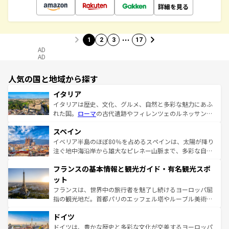
詳細を見る
…
1
2
3
17
AD
AD
人気の国と地域から探す
イタリア
イタリアは歴史、文化、グルメ、自然と多彩な魅力にあふ
れた国。
ローマ
の古代遺跡やフィレンツェのルネッサンス
美術、ヴェネツィアの運河など、歴史あるスポットはもち
スペイン
ろん、トスカーナの美しい田園風景やアマルフィ海岸の絶
景など、自然景観も見逃せない。観光の合間には、本場の
イベリア半島のほぼ80％を占めるスペインは、太陽が降り
ピザやパスタなど、絶品のイタリア料理を堪能することも
注ぐ地中海沿岸から雄大なピレネー山脈まで、多彩な自然
できる。朝目覚めてから夜眠るまで、すべての瞬間を楽し
と文化が詰まったヨーロッパ屈指の旅行先だ。多様な地域
フランスの基本情報と観光ガイド・有名観光スポ
ませてくれるイタリアで、忘れられない旅をしてみよう！
文化が根付くこの国では、情熱的なフラメンコ、熱気あふ
なお、新着のイタリア情報は
コンテンツ一覧
を参照してほ
れる闘牛、そして美味しいタパスが生活の一部となってい
ット
しい。
る。首都マドリードの洗練された雰囲気や、バルセロナの
フランスは、世界中の旅行者を魅了し続けるヨーロッパ屈
アートに溢れた街角から、地方では古代ローマ遺跡や中世
指の観光地だ。首都パリのエッフェル塔やルーブル美術館
の城塞都市、穏やかなビーチリゾートまで多彩な表情を見
といった象徴的なスポットから、田舎町の古風な美しさま
せる。地方によって風土や気候が異なるスペインはその個
ドイツ
で、幅広い魅力が詰まっている。華麗な宮殿、歴史的な大
性で訪れる人を魅了する。 なお、新着のスペイン情報は
コ
聖堂、美しいビーチ、そして豊かな自然が、訪れる者を心
ドイツは、豊かな歴史と多彩な文化が交差するヨーロッパ