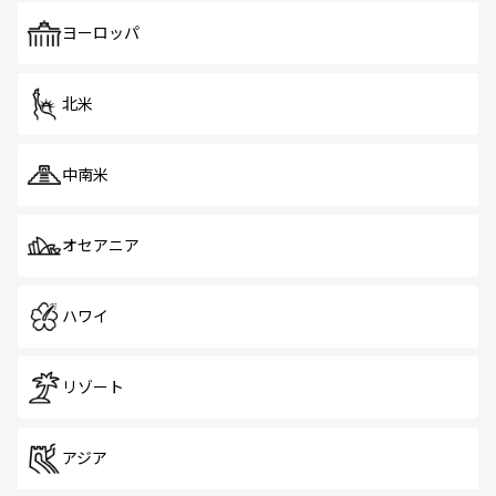
も、旅行者にとっては魅力的なポイント。グルメも豊富
で、ホーカーズは地元の風情を楽しめる外せないスポット
ヨーロッパ
だ。訪れる人を飽きさせないシンガポールで、多様な魅力
を体感しよう。 なお、新着のシンガポール情報は
コンテン
ツ一覧
を参照してほしい。
北米
中南米
オセアニア
ハワイ
リゾート
アジア