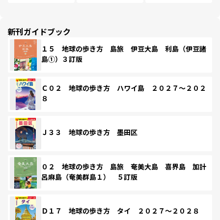
新刊ガイドブック
１５ 地球の歩き方 島旅 伊豆大島 利島（伊豆諸
島①）３訂版
Ｃ０２ 地球の歩き方 ハワイ島 ２０２７～２０２
８
Ｊ３３ 地球の歩き方 墨田区
０２ 地球の歩き方 島旅 奄美大島 喜界島 加計
呂麻島（奄美群島１） ５訂版
Ｄ１７ 地球の歩き方 タイ ２０２７～２０２８