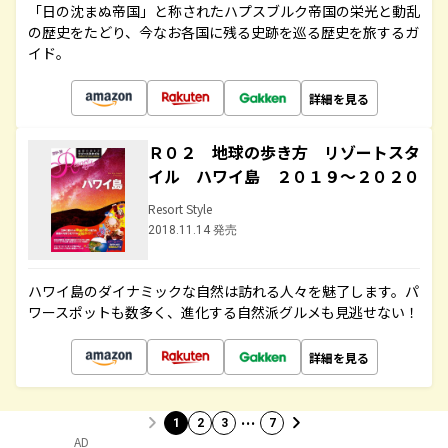
「日の沈まぬ帝国」と称されたハプスブルク帝国の栄光と動乱
の歴史をたどり、今なお各国に残る史跡を巡る歴史を旅するガ
イド。
詳細を見る
Ｒ０２ 地球の歩き方 リゾートスタ
イル ハワイ島 ２０１９～２０２０
Resort Style
2018.11.14 発売
ハワイ島のダイナミックな自然は訪れる人々を魅了します。パ
ワースポットも数多く、進化する自然派グルメも見逃せない！
詳細を見る
…
1
2
3
7
AD