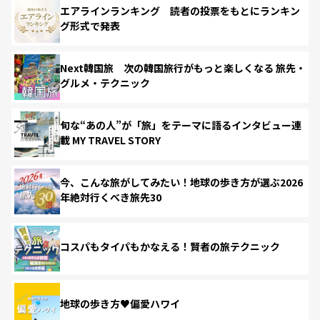
エアラインランキング 読者の投票をもとにランキン
グ形式で発表
Next韓国旅 次の韓国旅行がもっと楽しくなる 旅先・
グルメ・テクニック
旬な“あの人”が「旅」をテーマに語るインタビュー連
載 MY TRAVEL STORY
今、こんな旅がしてみたい！地球の歩き方が選ぶ2026
年絶対行くべき旅先30
コスパもタイパもかなえる！賢者の旅テクニック
地球の歩き方♥偏愛ハワイ