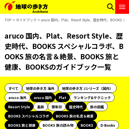
TOP
ガイドブック
aruco 国内、Plat、Resort Style、歴史時代、B
aruco 国内、Plat、Resort Style、歴
史時代、BOOKS スペシャルコラボ、B
OOKS 旅の名言＆絶景、BOOKS 旅と
健康、BOOKSのガイドブック一覧
すべて
地球の歩き方 海外
地球の歩き方 Jシリーズ（国内）
aruco 海外
aruco 国内
Plat
ランキング&テクニック
Resort Style
島旅
御朱印
歴史時代
旅の図鑑
BOOKS スペシャルコラボ
BOOKS 旅の名言＆絶景
BOOKS 旅と健康
BOOKS 旅の読み物
BOOKS
D-Books