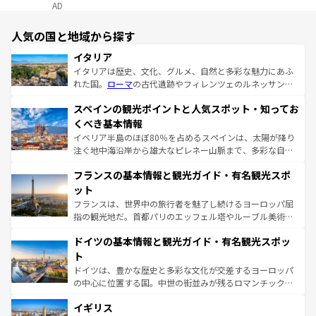
AD
人気の国と地域から探す
イタリア
イタリアは歴史、文化、グルメ、自然と多彩な魅力にあふ
れた国。
ローマ
の古代遺跡やフィレンツェのルネッサンス
美術、ヴェネツィアの運河など、歴史あるスポットはもち
スペインの観光ポイントと人気スポット・知ってお
ろん、トスカーナの美しい田園風景やアマルフィ海岸の絶
景など、自然景観も見逃せない。観光の合間には、本場の
くべき基本情報
ピザやパスタなど、絶品のイタリア料理を堪能することも
イベリア半島のほぼ80％を占めるスペインは、太陽が降り
できる。朝目覚めてから夜眠るまで、すべての瞬間を楽し
注ぐ地中海沿岸から雄大なピレネー山脈まで、多彩な自然
ませてくれるイタリアで、忘れられない旅をしてみよう！
と文化が詰まったヨーロッパ屈指の旅行先だ。多様な地域
なお、新着のイタリア情報は
コンテンツ一覧
を参照してほ
フランスの基本情報と観光ガイド・有名観光スポ
文化が根付くこの国では、情熱的なフラメンコ、熱気あふ
しい。
れる闘牛、そして美味しいタパスが生活の一部となってい
ット
る。首都マドリードの洗練された雰囲気や、バルセロナの
フランスは、世界中の旅行者を魅了し続けるヨーロッパ屈
アートに溢れた街角から、地方では古代ローマ遺跡や中世
指の観光地だ。首都パリのエッフェル塔やルーブル美術館
の城塞都市、穏やかなビーチリゾートまで多彩な表情を見
といった象徴的なスポットから、田舎町の古風な美しさま
せる。地方によって風土や気候が異なるスペインはその個
ドイツの基本情報と観光ガイド・有名観光スポッ
で、幅広い魅力が詰まっている。華麗な宮殿、歴史的な大
性で訪れる人を魅了する。 なお、新着のスペイン情報は
コ
聖堂、美しいビーチ、そして豊かな自然が、訪れる者を心
ト
ンテンツ一覧
を参照してほしい。
から魅了する。また、フランスは美食の国としても知ら
ドイツは、豊かな歴史と多彩な文化が交差するヨーロッパ
れ、フランス料理はユネスコ無形文化遺産にも登録されて
の中心に位置する国。中世の街並みが残るロマンチック街
いる。シャンパンの発祥地であるランス、プロヴァンスの
道から、未来を先取りするようなモダンな都市まで多様な
香り高いラベンダー畑など、多彩な楽しみ方が可能だ。さ
イギリス
顔を持つこの国は、どこを歩いても飽きることがない。ベ